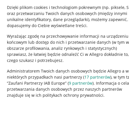
Dzięki plikom cookies i technologiom pokrewnym
(np. piksele, 
oraz przetwarzaniu Twoich danych osobowych
(między innymi
unikalne identyfikatory, dane przeglądarki)
, możemy zapewnić, 
dopasujemy do Ciebie wyświetlane treści.
Wyrażając zgodę na przechowywanie informacji na urządzeniu
końcowym lub dostęp do nich i przetwarzanie danych (w tym w
obszarze profilowania, analiz rynkowych i statystycznych)
sprawiasz, że łatwiej będzie odnaleźć Ci w Allegro dokładnie to,
czego szukasz i potrzebujesz.
Przydatne informacje
Informacje p
Administratorem Twoich danych osobowych będzie Allegro a w
niektórych przypadkach nasi partnerzy (
17
partnerów
), w tym t
Jak to działa
Regulamin
“Zaufani Partnerzy IAB Europe” (
9
partnerów
). Informacja o cel
Napisz do nas
Polityka plików
przetwarzania danych osobowych przez naszych partnerów
znajduje się w ich politykach ochrony prywatności.
Allegro Gadane dla sprzedających
Ustawienia plik
Allegro Gadane dla kupujących
Udostępnianie l
Mapa miejscowości
Informacje dla