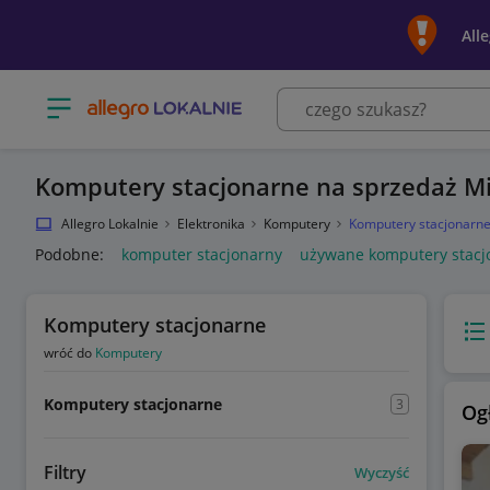
All
Otwórz menu z kategoriami
Komputery stacjonarne na sprzedaż M
Allegro Lokalnie
Elektronika
Komputery
Komputery stacjonarn
Podobne:
komputer stacjonarny
używane komputery stacj
Komputery stacjonarne
Wido
wróć do
Komputery
Komputery stacjonarne
3
Og
Filtry
Wyczyść