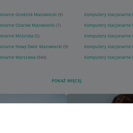
jonarne Grodzisk Mazowiecki
(9)
Komputery stacjonarne 
jonarne Ożarów Mazowiecki
(7)
Komputery stacjonarne 
jonarne Mościska
(5)
Komputery stacjonarne
jonarne Nowy Dwór Mazowiecki
(9)
Komputery stacjonarne 
jonarne Warszawa
(944)
Komputery stacjonarne
POKAŻ WIĘCEJ