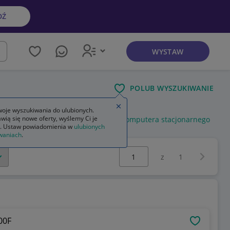
DŹ
WYSTAW
kaj
POLUB WYSZUKIWANIE
Zamknij wskazówkę
oje wyszukiwania do ulubionych.
wią się nowe oferty, wyślemy Ci je
rne używane dell
płyta główna do komputera stacjonarnego
. Ustaw powiadomienia w
ulubionych
waniach
.
Wybierz stronę:
Następna 
z
1
00F
OBSERWU