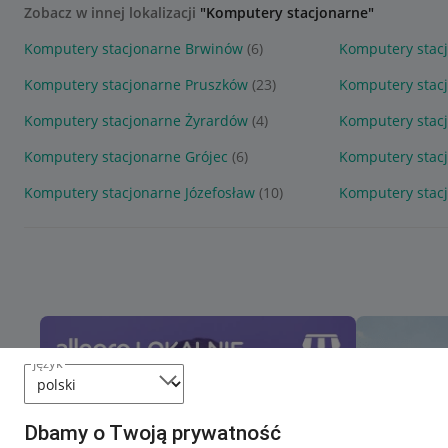
Zobacz w innej lokalizacji
"Komputery stacjonarne"
Komputery stacjonarne Brwinów
(6)
Komputery stac
Komputery stacjonarne Pruszków
(23)
Komputery stac
Komputery stacjonarne Żyrardów
(4)
Komputery stac
Komputery stacjonarne Grójec
(6)
Komputery stac
Komputery stacjonarne Józefosław
(10)
Komputery stac
język
Dbamy o Twoją prywatność