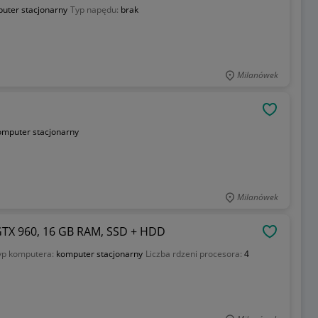
uter stacjonarny
Typ napędu:
brak
Milanówek
OBSERWU
omputer stacjonarny
Milanówek
 GTX 960, 16 GB RAM, SSD + HDD
OBSERWU
yp komputera:
komputer stacjonarny
Liczba rdzeni procesora:
4