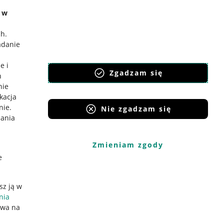
e w
ch
.
adanie
e i
Zgadzam się
h
nie
ikacja
nie
.
Nie zgadzam się
iania
Zmieniam zgody
e
sz ją w
nia
ywa na