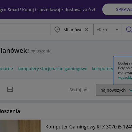
SPRAW
egro Smart! Kupuj i sprzedawaj z dostawą za 0 zł
Miasto
Wyczyść frazę
+
0
km
Odległość
szu
ilanówek
3
ogłoszenia
e
Dodaj sw
Gdy poja
onarne
komputery stacjonarne gamingowe
komputery stacjona
mailowo
wyszuki
k listy
Widok siatki
Sortuj od:
łoszenia
Komputer Gamingowy RTX 3070 i5 124