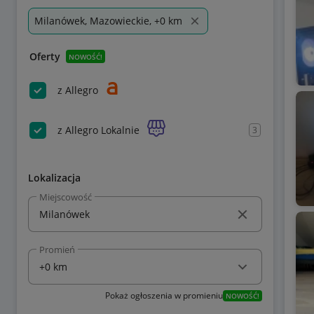
Milanówek, Mazowieckie, +0 km
Oferty
NOWOŚĆ!
z Allegro
z Allegro Lokalnie
3
Lokalizacja
Miejscowość
Promień
Pokaż ogłoszenia w promieniu
NOWOŚĆ!