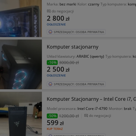
Marka:
bez marki
Kolor:
czarny
Typ komputera:
komp
do negocjacji
2 800
zł
OGŁOSZENIE
SPRZEDAJĄCY: OSOBA PRYWATNA
Komputer stacjonarny
Układ klawiatury:
ARABIC (qwerty)
Typ komputera:
k
3000
,00 zł
-16%
2 500
zł
OGŁOSZENIE
SPRZEDAJĄCY: OSOBA PRYWATNA
Komputer Stacjonarny – Intel Core i7,
Model procesora:
Intel Core i7-4790
Monitor:
brak
T
1200
,00 zł
do negocjacji
-50%
599
zł
KUP TERAZ