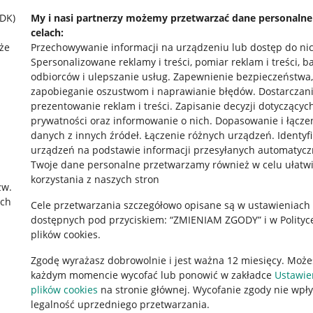
SDK)
My i nasi partnerzy możemy przetwarzać dane personaln
celach:
że
Przechowywanie informacji na urządzeniu lub dostęp do ni
Spersonalizowane reklamy i treści, pomiar reklam i treści, b
odbiorców i ulepszanie usług
.
Zapewnienie bezpieczeństwa,
zapobieganie oszustwom i naprawianie błędów
.
Dostarczani
prezentowanie reklam i treści
.
Zapisanie decyzji dotyczącyc
prywatności oraz informowanie o nich
.
Dopasowanie i łącze
danych z innych źródeł
.
Łączenie różnych urządzeń
.
Identyf
urządzeń na podstawie informacji przesyłanych automatycz
rawne
Pobierz aplikację
Twoje dane personalne przetwarzamy również w celu ułatw
korzystania z naszych stron
zw.
ach
Cele przetwarzania szczegółowo opisane są w ustawieniach
 "cookies"
dostępnych pod przyciskiem: “ZMIENIAM ZGODY” i w Polityc
plików cookies.
ów "cookies"
Zgodę wyrażasz dobrowolnie i jest ważna 12 miesięcy. Może
okalizacji
każdym momencie wycofać lub ponowić w zakładce
Ustawie
 Aktu o Usługach Cyfrowych
plików cookies
na stronie głównej. Wycofanie zgody nie wpł
legalność uprzedniego przetwarzania.