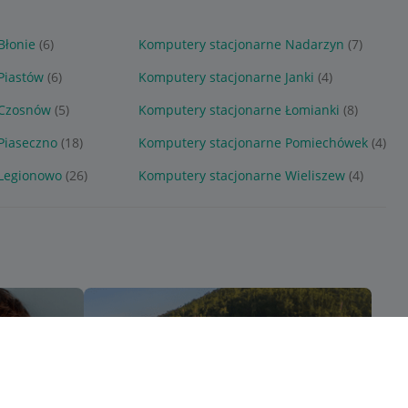
Błonie
(6)
Komputery stacjonarne Nadarzyn
(7)
Piastów
(6)
Komputery stacjonarne Janki
(4)
 Czosnów
(5)
Komputery stacjonarne Łomianki
(8)
Piaseczno
(18)
Komputery stacjonarne Pomiechówek
(4)
 Legionowo
(26)
Komputery stacjonarne Wieliszew
(4)