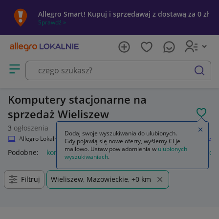
Allegro Smart! Kupuj i sprzedawaj z dostawą za 0 zł
Sprawdź »
Otwórz menu z kategoriami
szukaj
Komputery stacjonarne na
sprzedaż Wieliszew
POL
3
ogłoszenia
Zamkn
Dodaj swoje wyszukiwania do ulubionych.
Allegro Lokalnie
Elektronika
Komputery
Komputery stacjonarne
Gdy pojawią się nowe oferty, wyślemy Ci je
mailowo. Ustaw powiadomienia w
ulubionych
Podobne:
komputer stacjonarny
używane komputery stacjon
wyszukiwaniach
.
Filtruj
Wieliszew, Mazowieckie, +0 km