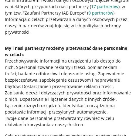
Administratorem Twoich danych osobowych będzie Allegro a
w niektórych przypadkach nasi partnerzy (
17
partnerów
), w
tym tzw. “Zaufani Partnerzy IAB Europe” (
9
partnerów
).
Przydatne informacje
Informacja o celach przetwarzania danych osobowych przez
naszych partnerów znajduje się w ich politykach ochrony
prywatności.
Jak to działa
Napisz do nas
My i nasi partnerzy możemy przetwarzać dane personalne
w celach:
Allegro Gadane dla sprzedających
Przechowywanie informacji na urządzeniu lub dostęp do
Allegro Gadane dla kupujących
nich
.
Spersonalizowane reklamy i treści, pomiar reklam i
treści, badanie odbiorców i ulepszanie usług
.
Zapewnienie
Mapa miejscowości
bezpieczeństwa, zapobieganie oszustwom i naprawianie
błędów
.
Dostarczanie i prezentowanie reklam i treści
.
Informacje prawne
Zapisanie decyzji dotyczących prywatności oraz informowanie
o nich
.
Dopasowanie i łączenie danych z innych źródeł
.
Regulamin
Łączenie różnych urządzeń
.
Identyfikacja urządzeń na
podstawie informacji przesyłanych automatycznie
.
Polityka plików "cookies"
Twoje dane personalne przetwarzamy również w celu
ułatwiania korzystania z naszych stron
Ustawienia plików "cookies"
Cele przetwarzania szczegółowo opisane są w ustawieniach