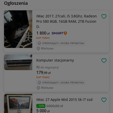
Ogłoszenia
iMac 2017, 27cali, i5 3,8Ghz, Radeon
OBSE
Pro 580 8GB, 16GB RAM, 2TB Fusion
D.
1 800
zł
KUP TERAZ
SPRZEDAJĄCY: OSOBA PRYWATNA
Wieliszew
Komputer stacjonarny
OBSE
do negocjacji
179
,99
zł
KUP TERAZ
SPRZEDAJĄCY: OSOBA PRYWATNA
Wieliszew
iMac 27 Apple Mid 2015 5k i7 ssd
OBSE
6000
,00 zł
-16%
5 000
zł