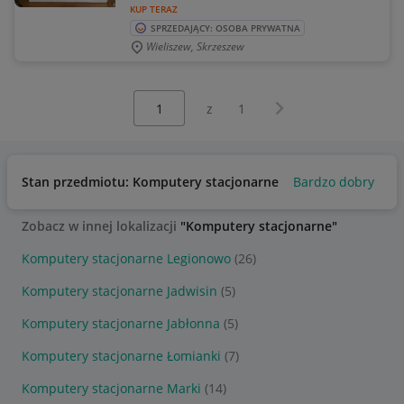
KUP TERAZ
SPRZEDAJĄCY: OSOBA PRYWATNA
Wieliszew, Skrzeszew
Wybierz stronę:
Następna strona
z
1
Stan przedmiotu: Komputery stacjonarne
Bardzo dobry
Uż
Zobacz w innej lokalizacji
"Komputery stacjonarne"
Komputery stacjonarne Legionowo
(26)
Komputery stacjonarne Jadwisin
(5)
Komputery stacjonarne Jabłonna
(5)
Komputery stacjonarne Łomianki
(7)
Komputery stacjonarne Marki
(14)