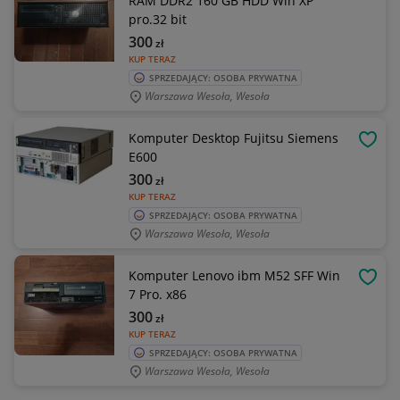
RAM DDR2 160 GB HDD Win XP
pro.32 bit
300
zł
KUP TERAZ
SPRZEDAJĄCY: OSOBA PRYWATNA
Warszawa Wesoła, Wesoła
Komputer Desktop Fujitsu Siemens
OBSE
E600
300
zł
KUP TERAZ
SPRZEDAJĄCY: OSOBA PRYWATNA
Warszawa Wesoła, Wesoła
Komputer Lenovo ibm M52 SFF Win
OBSE
7 Pro. x86
300
zł
KUP TERAZ
SPRZEDAJĄCY: OSOBA PRYWATNA
Warszawa Wesoła, Wesoła