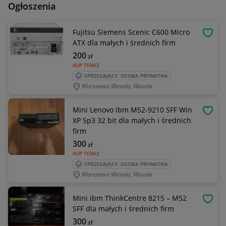
Ogłoszenia
Fujitsu Siemens Scenic C600 Micro
OBSE
ATX dla małych i średnich firm
200
zł
KUP TERAZ
SPRZEDAJĄCY: OSOBA PRYWATNA
Warszawa Wesoła, Wesoła
Mini Lenovo ibm M52-9210 SFF Win
OBSE
XP Sp3 32 bit dla małych i średnich
firm
300
zł
KUP TERAZ
SPRZEDAJĄCY: OSOBA PRYWATNA
Warszawa Wesoła, Wesoła
Mini ibm ThinkCentre 8215 – M52
OBSE
SFF dla małych i średnich firm
300
zł