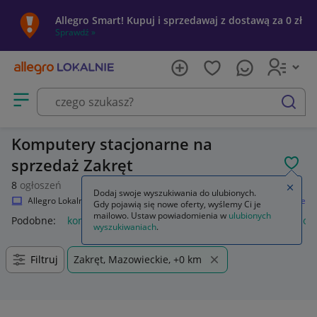
Allegro Smart! Kupuj i sprzedawaj z dostawą za 0 zł
Sprawdź »
Otwórz menu z kategoriami
szukaj
Komputery stacjonarne na
sprzedaż Zakręt
POL
8
ogłoszeń
Zamkn
Dodaj swoje wyszukiwania do ulubionych.
Allegro Lokalnie
Elektronika
Komputery
Komputery stacjonarne
Gdy pojawią się nowe oferty, wyślemy Ci je
mailowo. Ustaw powiadomienia w
ulubionych
Podobne:
komputer stacjonarny
używane komputery stacjon
wyszukiwaniach
.
Filtruj
Zakręt, Mazowieckie, +0 km