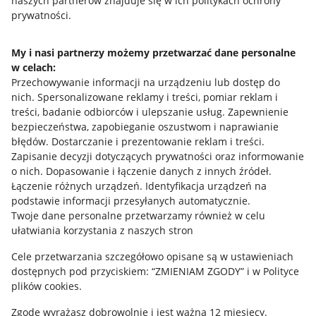
naszych partnerów znajduje się w ich politykach ochrony
prywatności.
Jak to działa
Napisz do nas
My i nasi partnerzy możemy przetwarzać dane personalne
w celach:
Allegro Gadane dla sprzedających
Przechowywanie informacji na urządzeniu lub dostęp do
Allegro Gadane dla kupujących
nich
.
Spersonalizowane reklamy i treści, pomiar reklam i
treści, badanie odbiorców i ulepszanie usług
.
Zapewnienie
Mapa miejscowości
bezpieczeństwa, zapobieganie oszustwom i naprawianie
błędów
.
Dostarczanie i prezentowanie reklam i treści
.
Informacje prawne
Zapisanie decyzji dotyczących prywatności oraz informowanie
o nich
.
Dopasowanie i łączenie danych z innych źródeł
.
Regulamin
Łączenie różnych urządzeń
.
Identyfikacja urządzeń na
podstawie informacji przesyłanych automatycznie
.
Polityka plików "cookies"
Twoje dane personalne przetwarzamy również w celu
ułatwiania korzystania z naszych stron
Ustawienia plików "cookies"
Cele przetwarzania szczegółowo opisane są w ustawieniach
Udostępnianie lokalizacji
dostępnych pod przyciskiem: “ZMIENIAM ZGODY” i w Polityce
Informacje dla Aktu o Usługach Cyfrowych
plików cookies.
Zgodę wyrażasz dobrowolnie i jest ważna 12 miesięcy.
Pobierz aplikację