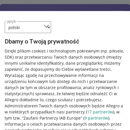
język
Dbamy o Twoją prywatność
Dzięki plikom cookies i technologiom pokrewnym
(np. piksele,
SDK)
oraz przetwarzaniu Twoich danych osobowych
(między
innymi unikalne identyfikatory, dane przeglądarki)
, możemy
zapewnić, że dopasujemy do Ciebie wyświetlane treści.
Wyrażając zgodę na przechowywanie informacji na
urządzeniu końcowym lub dostęp do nich i przetwarzanie
danych (w tym w obszarze profilowania, analiz rynkowych i
statystycznych) sprawiasz, że łatwiej będzie odnaleźć Ci w
Allegro dokładnie to, czego szukasz i potrzebujesz.
Administratorem Twoich danych osobowych będzie Allegro a
w niektórych przypadkach nasi partnerzy (
17
partnerów
), w
tym tzw. “Zaufani Partnerzy IAB Europe” (
9
partnerów
).
Przydatne informacje
Informacja o celach przetwarzania danych osobowych przez