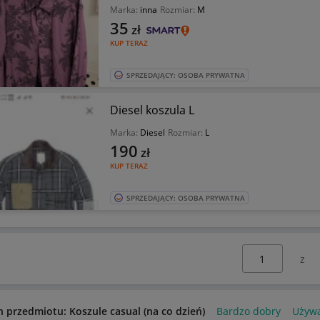
Marka:
inna
Rozmiar:
M
35
zł
KUP TERAZ
SPRZEDAJĄCY: OSOBA PRYWATNA
Diesel koszula L
Marka:
Diesel
Rozmiar:
L
190
zł
KUP TERAZ
SPRZEDAJĄCY: OSOBA PRYWATNA
Wybierz stronę:
n przedmiotu: Koszule casual (na co dzień)
Bardzo dobry
Używ