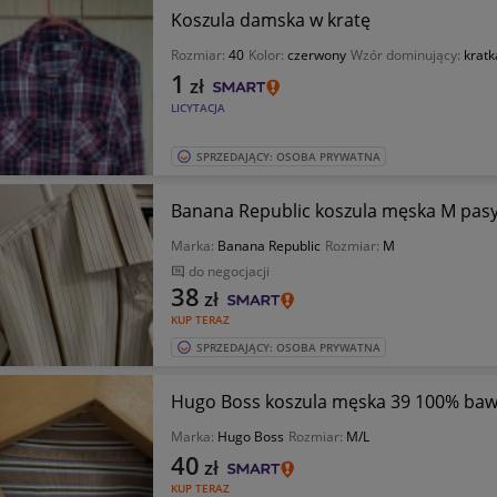
Koszula damska w kratę
Rozmiar:
40
Kolor:
czerwony
Wzór dominujący:
kratk
1
zł
LICYTACJA
SPRZEDAJĄCY: OSOBA PRYWATNA
Banana Republic koszula męska M pa
Marka:
Banana Republic
Rozmiar:
M
do negocjacji
38
zł
KUP TERAZ
SPRZEDAJĄCY: OSOBA PRYWATNA
Hugo Boss koszula męska 39 100% baw
Marka:
Hugo Boss
Rozmiar:
M/L
40
zł
KUP TERAZ