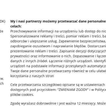
SDK)
My i nasi partnerzy możemy przetwarzać dane personaln
celach:
że
Przechowywanie informacji na urządzeniu lub dostęp do ni
Spersonalizowane reklamy i treści, pomiar reklam i treści, b
odbiorców i ulepszanie usług
.
Zapewnienie bezpieczeństwa,
zapobieganie oszustwom i naprawianie błędów
.
Dostarczani
prezentowanie reklam i treści
.
Zapisanie decyzji dotyczącyc
prywatności oraz informowanie o nich
.
Dopasowanie i łącze
danych z innych źródeł
.
Łączenie różnych urządzeń
.
Identyf
urządzeń na podstawie informacji przesyłanych automatycz
rawne
Pobierz aplikację
Twoje dane personalne przetwarzamy również w celu ułatw
korzystania z naszych stron
zw.
ach
Cele przetwarzania szczegółowo opisane są w ustawieniach
 "cookies"
dostępnych pod przyciskiem: “ZMIENIAM ZGODY” i w Polityc
plików cookies.
ów "cookies"
Zgodę wyrażasz dobrowolnie i jest ważna 12 miesięcy. Może
okalizacji