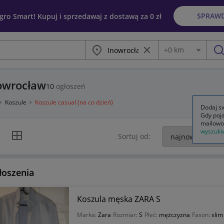
SPRAW
egro Smart! Kupuj i sprzedawaj z dostawą za 0 zł
Miasto
Wyczyść frazę
+
0
km
Odległość
szu
nowrocław
10
ogłoszeń
Koszule
Koszule casual (na co dzień)
Dodaj sw
Gdy poja
mailowo
wyszuki
k listy
Widok siatki
Sortuj od:
łoszenia
Koszula męska ZARA S
Marka:
Zara
Rozmiar:
S
Płeć:
mężczyzna
Fason:
slim