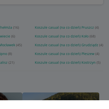
 Chełmża
(16)
Koszule casual (na co dzień) Pruszcz
(4)
Świecie
(6)
Koszule casual (na co dzień) Koło
(68)
Włocławek
(45)
Koszule casual (na co dzień) Grudziądz
(4)
Lipno
(8)
Koszule casual (na co dzień) Pleszew
(4)
alisz
(21)
Koszule casual (na co dzień) Kostrzyn
(5)