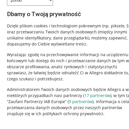
Dbamy o Twoją prywatność
Dzięki plikom cookies i technologiom pokrewnym
(np. piksele, 
oraz przetwarzaniu Twoich danych osobowych
(między innymi
unikalne identyfikatory, dane przeglądarki)
, możemy zapewnić, 
dopasujemy do Ciebie wyświetlane treści.
Wyrażając zgodę na przechowywanie informacji na urządzeniu
końcowym lub dostęp do nich i przetwarzanie danych (w tym w
obszarze profilowania, analiz rynkowych i statystycznych)
sprawiasz, że łatwiej będzie odnaleźć Ci w Allegro dokładnie to,
czego szukasz i potrzebujesz.
Przydatne informacje
Informacje p
Administratorem Twoich danych osobowych będzie Allegro a w
niektórych przypadkach nasi partnerzy (
17
partnerów
), w tym t
Jak to działa
Regulamin
“Zaufani Partnerzy IAB Europe” (
9
partnerów
). Informacja o cel
Napisz do nas
Polityka plików
przetwarzania danych osobowych przez naszych partnerów
znajduje się w ich politykach ochrony prywatności.
Allegro Gadane dla sprzedających
Ustawienia plik
Allegro Gadane dla kupujących
Udostępnianie l