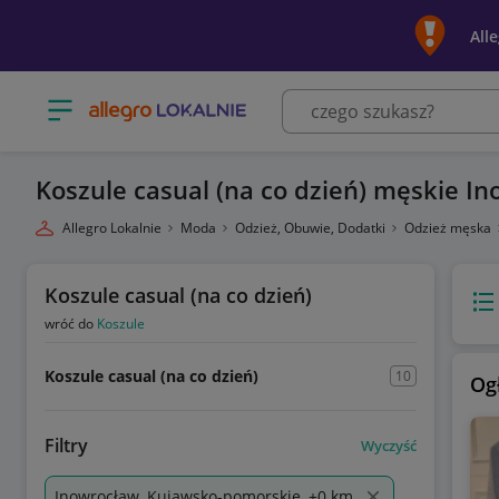
All
Otwórz menu z kategoriami
Koszule casual (na co dzień) męskie I
Allegro Lokalnie
Moda
Odzież, Obuwie, Dodatki
Odzież męska
Koszule casual (na co dzień)
Wido
wróć do
Koszule
Koszule casual (na co dzień)
10
Og
Filtry
Wyczyść
Inowrocław, Kujawsko-pomorskie, +0 km