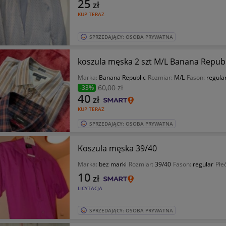
25
zł
KUP TERAZ
SPRZEDAJĄCY: OSOBA PRYWATNA
koszula męska 2 szt M/L Banana Republ
Marka:
Banana Republic
Rozmiar:
M/L
Fason:
regula
60
,00 zł
-33%
40
zł
KUP TERAZ
SPRZEDAJĄCY: OSOBA PRYWATNA
Koszula męska 39/40
Marka:
bez marki
Rozmiar:
39/40
Fason:
regular
Płe
10
zł
LICYTACJA
SPRZEDAJĄCY: OSOBA PRYWATNA