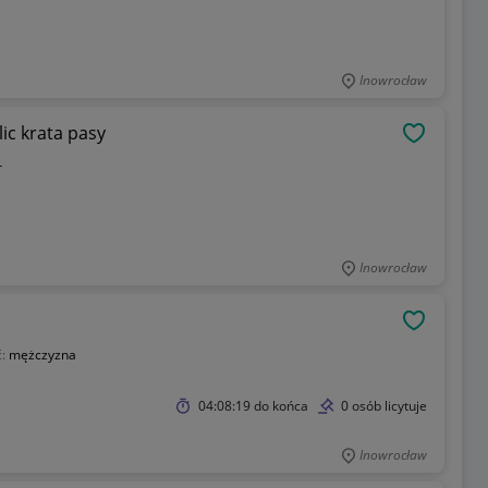
Inowrocław
ic krata pasy
OBSERWU
r
Inowrocław
OBSERWU
ć:
mężczyzna
04:08:19
do końca
0 osób licytuje
Inowrocław