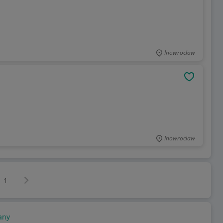
Inowrocław
OBSERWU
Inowrocław
Następna strona
z
1
any