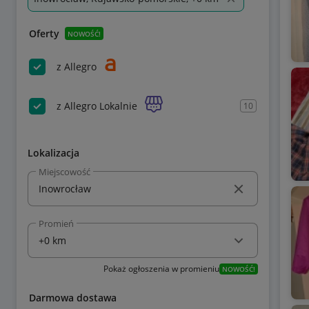
Oferty
NOWOŚĆ!
z Allegro
z Allegro Lokalnie
10
Lokalizacja
Miejscowość
Promień
Pokaż ogłoszenia w promieniu
NOWOŚĆ!
Darmowa dostawa