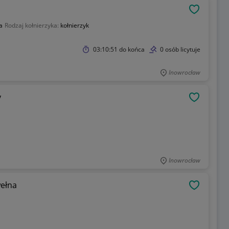
OBSERWU
a
Rodzaj kołnierzyka:
kołnierzyk
03:10:51
do końca
0 osób licytuje
Inowrocław
sy
OBSERWU
Inowrocław
ełna
OBSERWU