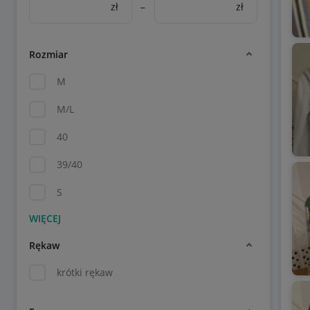
zł
–
zł
Rozmiar
M
M/L
40
39/40
S
Rękaw
krótki rękaw