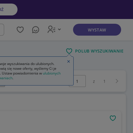
DŹ
WYSTAW
kaj
POLUB WYSZUKIWANIE
Zamknij wskazówkę
oje wyszukiwania do ulubionych.
wią się nowe oferty, wyślemy Ci je
. Ustaw powiadomienia w
ulubionych
Wybierz stronę:
waniach
.
Następna 
z
1
OBSERWU