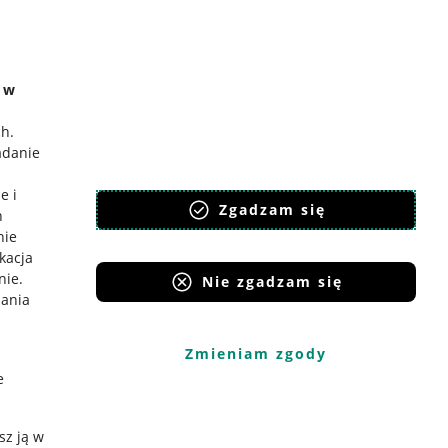
e w
ch
.
adanie
e i
Zgadzam się
h
nie
ikacja
nie
.
Nie zgadzam się
iania
Zmieniam zgody
e
sz ją w