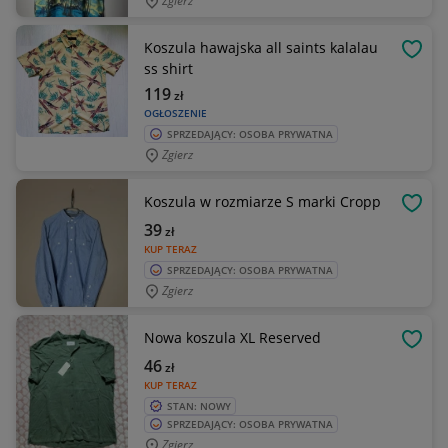
Zgierz
Koszula hawajska all saints kalalau
OBSE
ss shirt
119
zł
OGŁOSZENIE
SPRZEDAJĄCY: OSOBA PRYWATNA
Zgierz
Koszula w rozmiarze S marki Cropp
OBSE
39
zł
KUP TERAZ
SPRZEDAJĄCY: OSOBA PRYWATNA
Zgierz
Nowa koszula XL Reserved
OBSE
46
zł
KUP TERAZ
STAN: NOWY
SPRZEDAJĄCY: OSOBA PRYWATNA
Zgierz