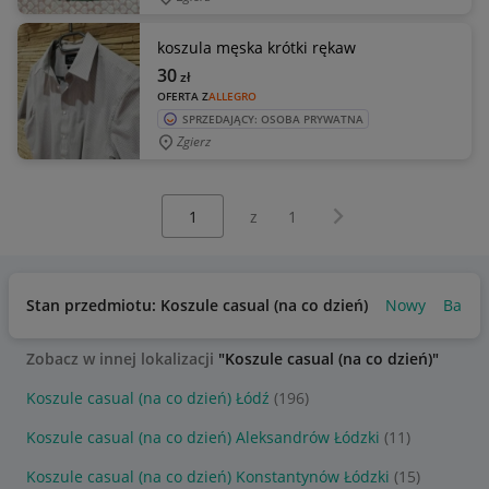
koszula męska krótki rękaw
30
zł
OFERTA Z
ALLEGRO
SPRZEDAJĄCY: OSOBA PRYWATNA
Zgierz
Wybierz stronę:
Następna strona
z
1
Stan przedmiotu: Koszule casual (na co dzień)
Nowy
Bardz
Zobacz w innej lokalizacji
"Koszule casual (na co dzień)"
Koszule casual (na co dzień) Łódź
(196)
Koszule casual (na co dzień) Aleksandrów Łódzki
(11)
Koszule casual (na co dzień) Konstantynów Łódzki
(15)