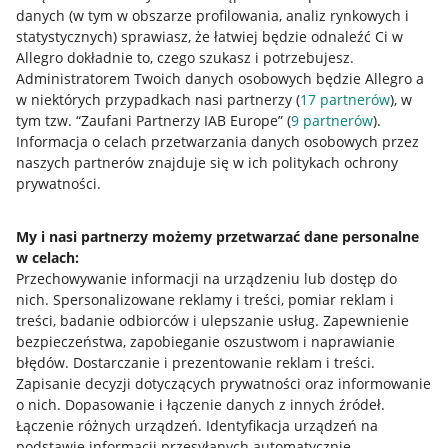
danych (w tym w obszarze profilowania, analiz rynkowych i
statystycznych) sprawiasz, że łatwiej będzie odnaleźć Ci w
Allegro dokładnie to, czego szukasz i potrzebujesz.
Administratorem Twoich danych osobowych będzie Allegro a
w niektórych przypadkach nasi partnerzy (
17
partnerów
), w
tym tzw. “Zaufani Partnerzy IAB Europe” (
9
partnerów
).
Przydatne informacje
Informacja o celach przetwarzania danych osobowych przez
naszych partnerów znajduje się w ich politykach ochrony
prywatności.
Jak to działa
Napisz do nas
My i nasi partnerzy możemy przetwarzać dane personalne
w celach:
Allegro Gadane dla sprzedających
Przechowywanie informacji na urządzeniu lub dostęp do
Allegro Gadane dla kupujących
nich
.
Spersonalizowane reklamy i treści, pomiar reklam i
treści, badanie odbiorców i ulepszanie usług
.
Zapewnienie
Mapa miejscowości
bezpieczeństwa, zapobieganie oszustwom i naprawianie
błędów
.
Dostarczanie i prezentowanie reklam i treści
.
Informacje prawne
Zapisanie decyzji dotyczących prywatności oraz informowanie
o nich
.
Dopasowanie i łączenie danych z innych źródeł
.
Regulamin
Łączenie różnych urządzeń
.
Identyfikacja urządzeń na
podstawie informacji przesyłanych automatycznie
.