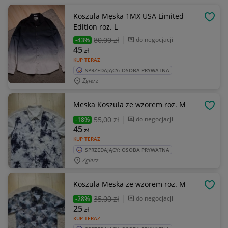
Koszula Męska 1MX USA Limited
OBSE
Edition roz. L
80
,00 zł
do negocjacji
-43%
45
zł
KUP TERAZ
SPRZEDAJĄCY: OSOBA PRYWATNA
Zgierz
Meska Koszula ze wzorem roz. M
OBSE
55
,00 zł
do negocjacji
-18%
45
zł
KUP TERAZ
SPRZEDAJĄCY: OSOBA PRYWATNA
Zgierz
Koszula Meska ze wzorem roz. M
OBSE
35
,00 zł
do negocjacji
-28%
25
zł
KUP TERAZ