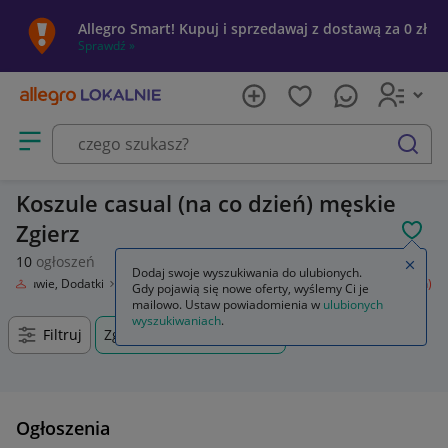
Allegro Smart! Kupuj i sprzedawaj z dostawą za 0 zł
Sprawdź »
Otwórz menu z kategoriami
szukaj
Koszule casual (na co dzień) męskie
Zgierz
POL
10
ogłoszeń
Zamkn
Dodaj swoje wyszukiwania do ulubionych.
ż, Obuwie, Dodatki
Odzież męska
Koszule
Koszule casual (na co dzień)
Gdy pojawią się nowe oferty, wyślemy Ci je
mailowo. Ustaw powiadomienia w
ulubionych
wyszukiwaniach
.
Filtruj
Zgierz, Łódzkie, +0 km
Ogłoszenia