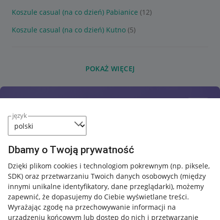
Koszule casual (na co dzień) Pabianice
(12)
Koszule casual (na co dzień) Kutno
(5)
POKAŻ WIĘCEJ
język
Dbamy o Twoją prywatność
Dzięki plikom cookies i technologiom pokrewnym
(np. piksele,
SDK)
oraz przetwarzaniu Twoich danych osobowych
(między
innymi unikalne identyfikatory, dane przeglądarki)
, możemy
zapewnić, że dopasujemy do Ciebie wyświetlane treści.
Wyrażając zgodę na przechowywanie informacji na
urządzeniu końcowym lub dostęp do nich i przetwarzanie