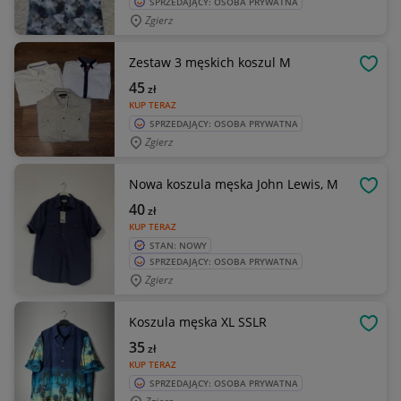
SPRZEDAJĄCY: OSOBA PRYWATNA
Zgierz
Zestaw 3 męskich koszul M
OBSE
45
zł
KUP TERAZ
SPRZEDAJĄCY: OSOBA PRYWATNA
Zgierz
Nowa koszula męska John Lewis, M
OBSE
40
zł
KUP TERAZ
STAN: NOWY
SPRZEDAJĄCY: OSOBA PRYWATNA
Zgierz
Koszula męska XL SSLR
OBSE
35
zł
KUP TERAZ
SPRZEDAJĄCY: OSOBA PRYWATNA