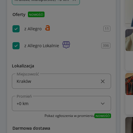
Oferty
NOWOŚĆ!
z Allegro
11
z Allegro Lokalnie
396
Lokalizacja
Miejscowość
Promień
Pokaż ogłoszenia w promieniu
NOWOŚĆ!
Darmowa dostawa