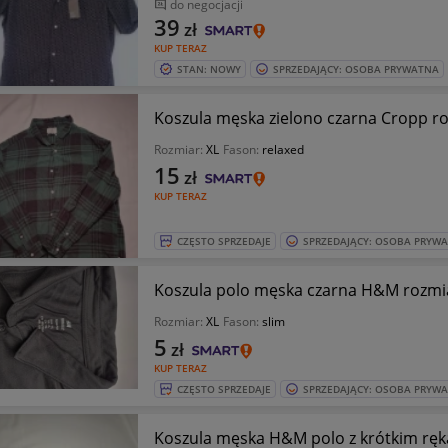
do negocjacji
39
zł
KUP TERAZ
STAN: NOWY
SPRZEDAJĄCY: OSOBA PRYWATNA
Koszula męska zielono czarna Cropp ro
Rozmiar:
XL
Fason:
relaxed
15
zł
KUP TERAZ
CZĘSTO SPRZEDAJE
SPRZEDAJĄCY: OSOBA PRYW
Koszula polo męska czarna H&M rozmiar
Rozmiar:
XL
Fason:
slim
5
zł
KUP TERAZ
CZĘSTO SPRZEDAJE
SPRZEDAJĄCY: OSOBA PRYW
Koszula męska H&M polo z krótkim ręk