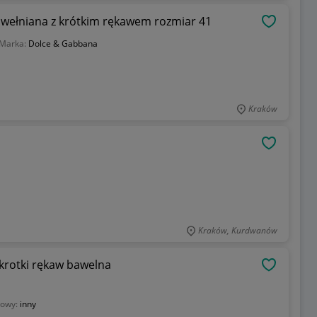
wełniana z krótkim rękawem rozmiar 41
OBSERWU
Marka:
Dolce & Gabbana
Kraków
OBSERWU
Kraków, Kurdwanów
OBSERWU
kowy:
inny