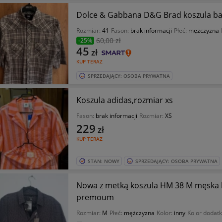
Dolce & Gabbana D&G Brad koszula ba
Rozmiar:
41
Fason:
brak informacji
Płeć:
mężczyzna
60
,00 zł
-25%
45
zł
KUP TERAZ
SPRZEDAJĄCY: OSOBA PRYWATNA
Koszula adidas,rozmiar xs
Fason:
brak informacji
Rozmiar:
XS
229
zł
KUP TERAZ
STAN: NOWY
SPRZEDAJĄCY: OSOBA PRYWATNA
Nowa z metką koszula HM 38 M męska krotki rękaw bawelna
premoum
Rozmiar:
M
Płeć:
mężczyzna
Kolor:
inny
Kolor dodat