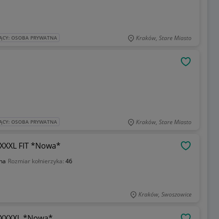
Kraków, Stare Miasto
ĄCY: OSOBA PRYWATNA
OBSERWU
Kraków, Stare Miasto
ĄCY: OSOBA PRYWATNA
 XXXL FIT *Nowa*
OBSERWU
na
Rozmiar kołnierzyka:
46
Kraków, Swoszowice
L XXXXL *Nowa*