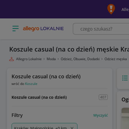
All
Otwórz menu z kategoriami
Koszule casual (na co dzień) męskie K
Allegro Lokalnie
Moda
Odzież, Obuwie, Dodatki
Odzież męska
Koszule casual (na co dzień)
Wido
wróć do
Koszule
Koszule casual (na co dzień)
407
Og
Filtry
Wyczyść
Kraków, Małopolskie, +0 km