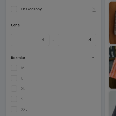
Uszkodzony
1
Cena
zł
–
zł
Rozmiar
M
L
XL
S
XXL