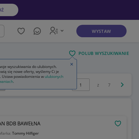
DŹ
WYSTAW
kaj
POLUB WYSZUKIWANIE
Zamknij wskazówkę
oje wyszukiwania do ulubionych.
wią się nowe oferty, wyślemy Ci je
. Ustaw powiadomienia w
ulubionych
Wybierz stronę:
waniach
.
Następna 
z
7
TAN BDB BAWEŁNA
OBSERWU
Marka:
Tommy Hilfiger