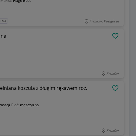
Marka:
Hugo Boss
Kraków, Podgórze
ATNA
ona
OBSERWU
Kraków
łniana koszula z długim rękawem roz.
OBSERWU
rmacji
Płeć:
mężczyzna
Kraków