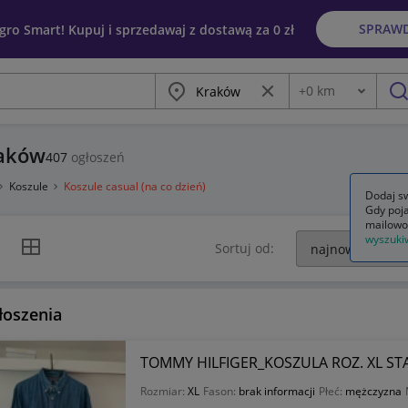
SPRAW
egro Smart! Kupuj i sprzedawaj z dostawą za 0 zł
Miasto
Wyczyść frazę
+
0
km
Odległość
szu
raków
407
ogłoszeń
Koszule
Koszule casual (na co dzień)
Dodaj sw
Gdy poja
mailowo
wyszuki
k listy
Widok siatki
Sortuj od:
łoszenia
TOMMY HILFIGER_KOSZULA ROZ. XL S
Rozmiar:
XL
Fason:
brak informacji
Płeć:
mężczyzna