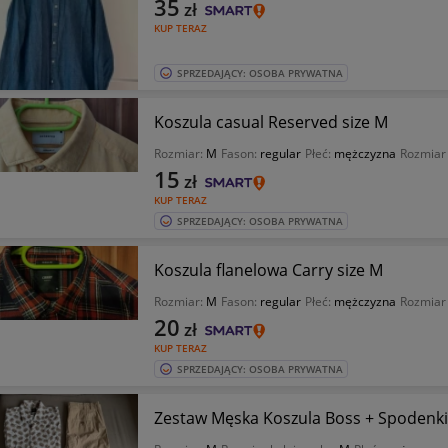
35
zł
KUP TERAZ
SPRZEDAJĄCY: OSOBA PRYWATNA
Koszula casual Reserved size M
Rozmiar:
M
Fason:
regular
Płeć:
mężczyzna
Rozmiar 
15
zł
KUP TERAZ
SPRZEDAJĄCY: OSOBA PRYWATNA
Koszula flanelowa Carry size M
Rozmiar:
M
Fason:
regular
Płeć:
mężczyzna
Rozmiar 
20
zł
KUP TERAZ
SPRZEDAJĄCY: OSOBA PRYWATNA
Zestaw Męska Koszula Boss + Spodenk