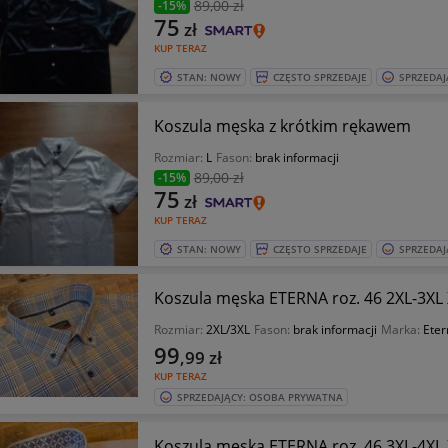
89
,00 zł
-15%
75
zł
KUP TERAZ
STAN: NOWY
CZĘSTO SPRZEDAJE
SPRZEDAJ
Koszula męska z krótkim rękawem
Rozmiar:
L
Fason:
brak informacji
89
,00 zł
-15%
75
zł
KUP TERAZ
STAN: NOWY
CZĘSTO SPRZEDAJE
SPRZEDAJ
Koszula męska ETERNA roz. 46 2XL-3XL
Rozmiar:
2XL/3XL
Fason:
brak informacji
Marka:
Eter
99
,99
zł
KUP TERAZ
SPRZEDAJĄCY: OSOBA PRYWATNA
Koszula męska ETERNA roz. 46 3XL-4X