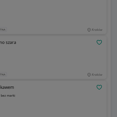
Kraków
ATNA
no szara
OBSERWU
Kraków
ATNA
rekawem
OBSERWU
:
bez marki