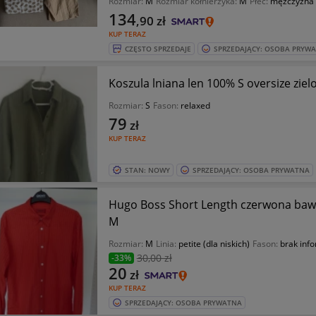
Rozmiar:
M
Rozmiar kołnierzyka:
M
Płeć:
mężczyzna
134
,90
zł
KUP TERAZ
CZĘSTO SPRZEDAJE
SPRZEDAJĄCY: OSOBA PRYW
Koszula lniana len 100% S oversize ziel
Rozmiar:
S
Fason:
relaxed
79
zł
KUP TERAZ
STAN: NOWY
SPRZEDAJĄCY: OSOBA PRYWATNA
Hugo Boss Short Length czerwona bawe
M
Rozmiar:
M
Linia:
petite (dla niskich)
Fason:
brak info
30
,00 zł
-33%
20
zł
KUP TERAZ
SPRZEDAJĄCY: OSOBA PRYWATNA