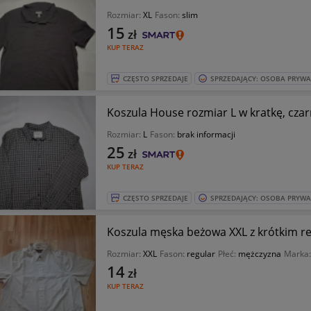
Rozmiar:
XL
Fason:
slim
15
zł
KUP TERAZ
CZĘSTO SPRZEDAJE
SPRZEDAJĄCY: OSOBA PRYW
Koszula House rozmiar L w kratkę, czar
Rozmiar:
L
Fason:
brak informacji
25
zł
KUP TERAZ
CZĘSTO SPRZEDAJE
SPRZEDAJĄCY: OSOBA PRYW
Koszula męska beżowa XXL z krótkim 
Rozmiar:
XXL
Fason:
regular
Płeć:
mężczyzna
Marka
14
zł
KUP TERAZ