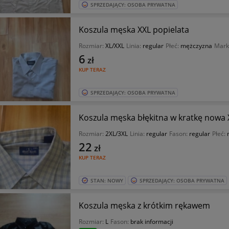
SPRZEDAJĄCY: OSOBA PRYWATNA
Koszula męska XXL popielata
Rozmiar:
XL/XXL
Linia:
regular
Płeć:
mężczyzna
Mark
6
zł
KUP TERAZ
SPRZEDAJĄCY: OSOBA PRYWATNA
Koszula męska błękitna w kratkę nowa
Rozmiar:
2XL/3XL
Linia:
regular
Fason:
regular
Płeć:
22
zł
KUP TERAZ
STAN: NOWY
SPRZEDAJĄCY: OSOBA PRYWATNA
Koszula męska z krótkim rękawem
Rozmiar:
L
Fason:
brak informacji