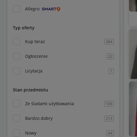
Allegro
Typ oferty
Kup teraz
384
Ogłoszenie
22
Licytacja
1
Stan przedmiotu
Ze śladami użytkowania
109
Bardzo dobry
213
Nowy
84