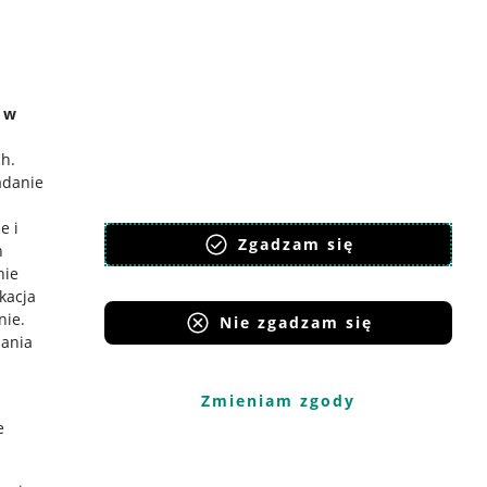
e w
ch
.
adanie
e i
Zgadzam się
h
nie
ikacja
nie
.
Nie zgadzam się
iania
Zmieniam zgody
e