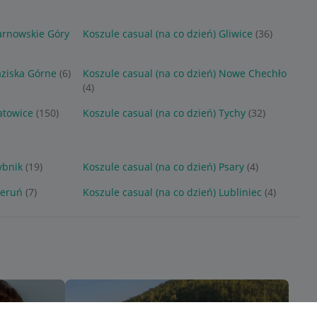
Tarnowskie Góry
Koszule casual (na co dzień) Gliwice
(36)
aziska Górne
(6)
Koszule casual (na co dzień) Nowe Chechło
(4)
atowice
(150)
Koszule casual (na co dzień) Tychy
(32)
ybnik
(19)
Koszule casual (na co dzień) Psary
(4)
ieruń
(7)
Koszule casual (na co dzień) Lubliniec
(4)