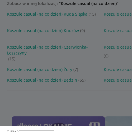
Zobacz w innej lokalizacji
"Koszule casual (na co dzień)"
Koszule casual (na co dzień) Ruda Śląska
(15)
Koszule casua
Koszule casual (na co dzień) Knurów
(9)
Koszule casua
Koszule casual (na co dzień) Czerwionka-
Koszule casual
Leszczyny
(6)
(15)
Koszule casual (na co dzień) Żory
(7)
Koszule casua
Koszule casual (na co dzień) Będzin
(65)
Koszule casual
język