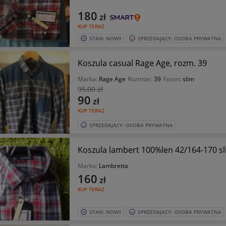
180
zł
KUP TERAZ
STAN: NOWY
SPRZEDAJĄCY: OSOBA PRYWATNA
Koszula casual Rage Age, rozm. 39
Marka:
Rage Age
Rozmiar:
39
Fason:
slim
95
,00 zł
90
zł
KUP TERAZ
SPRZEDAJĄCY: OSOBA PRYWATNA
Koszula lambert 100%len 42/164-170 s
Marka:
Lambretta
160
zł
KUP TERAZ
STAN: NOWY
SPRZEDAJĄCY: OSOBA PRYWATNA