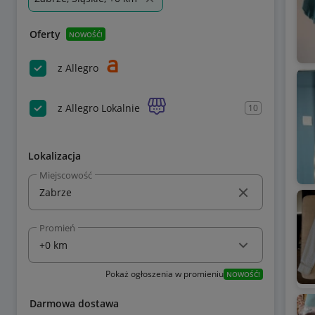
Oferty
NOWOŚĆ!
z Allegro
z Allegro Lokalnie
10
Lokalizacja
Miejscowość
Promień
Pokaż ogłoszenia w promieniu
NOWOŚĆ!
Darmowa dostawa