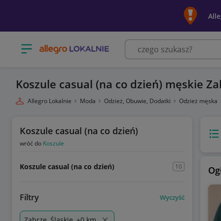
All
Otwórz menu z kategoriami
Koszule casual (na co dzień) męskie Za
Allegro Lokalnie
Moda
Odzież, Obuwie, Dodatki
Odzież męska
Koszule casual (na co dzień)
Wido
wróć do
Koszule
Koszule casual (na co dzień)
10
Og
Filtry
Wyczyść
Zabrze, Śląskie, +0 km