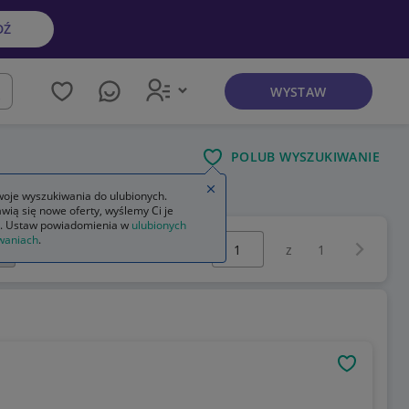
DŹ
WYSTAW
kaj
POLUB WYSZUKIWANIE
Zamknij wskazówkę
oje wyszukiwania do ulubionych.
wią się nowe oferty, wyślemy Ci je
. Ustaw powiadomienia w
ulubionych
Wybierz stronę:
waniach
.
Następna 
z
1
OBSERWU