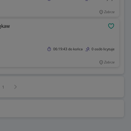
Zabrze
rękaw
OBSERWU
06:19:43
do końca
0 osób licytuje
Zabrze
Następna strona
z
1