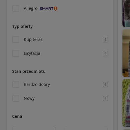
Allegro
Typ oferty
Kup teraz
6
Licytacja
4
Stan przedmiotu
Bardzo dobry
6
Nowy
4
Cena