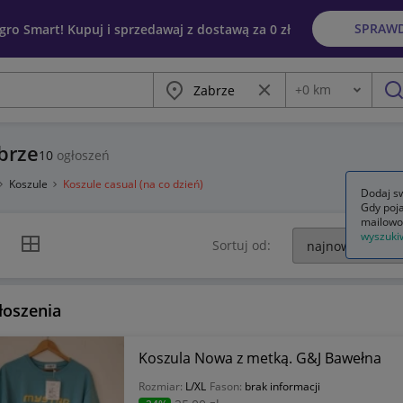
SPRAW
egro Smart! Kupuj i sprzedawaj z dostawą za 0 zł
Miasto
Wyczyść frazę
+
0
km
Odległość
szu
brze
10
ogłoszeń
Koszule
Koszule casual (na co dzień)
Dodaj sw
Gdy poja
mailowo
wyszuki
k listy
Widok siatki
Sortuj od:
łoszenia
Koszula Nowa z metką. G&J Bawełna
Rozmiar:
L/XL
Fason:
brak informacji