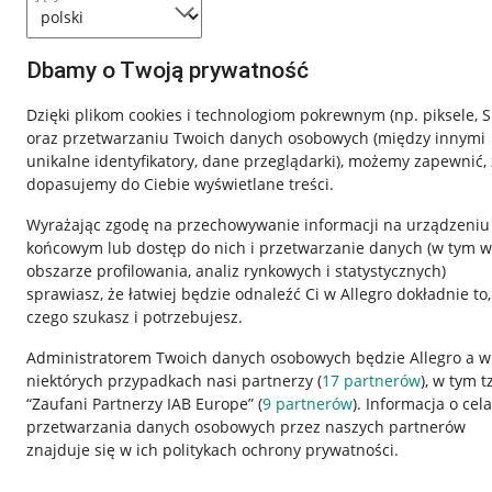
Dbamy o Twoją prywatność
Dzięki plikom cookies i technologiom pokrewnym
(np. piksele, 
oraz przetwarzaniu Twoich danych osobowych
(między innymi
unikalne identyfikatory, dane przeglądarki)
, możemy zapewnić, 
dopasujemy do Ciebie wyświetlane treści.
Wyrażając zgodę na przechowywanie informacji na urządzeniu
końcowym lub dostęp do nich i przetwarzanie danych (w tym w
obszarze profilowania, analiz rynkowych i statystycznych)
sprawiasz, że łatwiej będzie odnaleźć Ci w Allegro dokładnie to,
czego szukasz i potrzebujesz.
Przydatne informacje
Informacje p
Administratorem Twoich danych osobowych będzie Allegro a w
niektórych przypadkach nasi partnerzy (
17
partnerów
), w tym t
Jak to działa
Regulamin
“Zaufani Partnerzy IAB Europe” (
9
partnerów
). Informacja o cel
Napisz do nas
Polityka plików
przetwarzania danych osobowych przez naszych partnerów
znajduje się w ich politykach ochrony prywatności.
Allegro Gadane dla sprzedających
Ustawienia plik