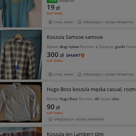
25
,00 zł
-24%
19
zł
KUP TERAZ
STAN: NOWY
SPRZEDAJĄCY: OSOBA PRYWATNA
Koszula Samsoe samsoe
Rękaw:
długi rękaw
Rozmiar:
L
Zapięcie:
guziki
Fason
300
zł
KUP TERAZ
STAN: NOWY
SPRZEDAJĄCY: OSOBA PRYWATNA
Hugo Boss koszula męska casual, rozm.
Marka:
Hugo Boss
Rozmiar:
40
Fason:
slim
90
zł
KUP TERAZ
SPRZEDAJĄCY: OSOBA PRYWATNA
Koszula len Lambert slim