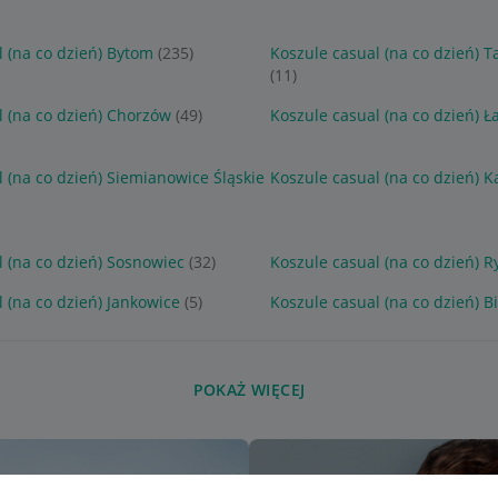
l (na co dzień) Bytom
(235)
Koszule casual (na co dzień) 
(11)
l (na co dzień) Chorzów
(49)
Koszule casual (na co dzień) Ł
 (na co dzień) Siemianowice Śląskie
Koszule casual (na co dzień) K
l (na co dzień) Sosnowiec
(32)
Koszule casual (na co dzień) R
 (na co dzień) Jankowice
(5)
Koszule casual (na co dzień) B
POKAŻ WIĘCEJ