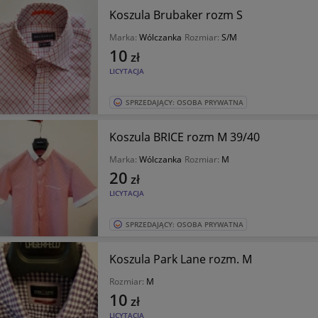
Koszula Brubaker rozm S
Marka:
Wólczanka
Rozmiar:
S/M
10
zł
LICYTACJA
SPRZEDAJĄCY: OSOBA PRYWATNA
Koszula BRICE rozm M 39/40
Marka:
Wólczanka
Rozmiar:
M
20
zł
LICYTACJA
SPRZEDAJĄCY: OSOBA PRYWATNA
Koszula Park Lane rozm. M
Rozmiar:
M
10
zł
LICYTACJA