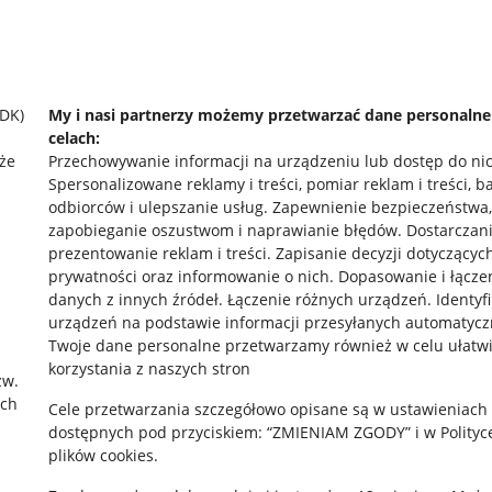
SDK)
My i nasi partnerzy możemy przetwarzać dane personaln
celach:
że
Przechowywanie informacji na urządzeniu lub dostęp do ni
Spersonalizowane reklamy i treści, pomiar reklam i treści, b
odbiorców i ulepszanie usług
.
Zapewnienie bezpieczeństwa,
zapobieganie oszustwom i naprawianie błędów
.
Dostarczani
prezentowanie reklam i treści
.
Zapisanie decyzji dotyczącyc
prywatności oraz informowanie o nich
.
Dopasowanie i łącze
danych z innych źródeł
.
Łączenie różnych urządzeń
.
Identyf
urządzeń na podstawie informacji przesyłanych automatycz
rawne
Pobierz aplikację
Twoje dane personalne przetwarzamy również w celu ułatw
korzystania z naszych stron
zw.
ach
Cele przetwarzania szczegółowo opisane są w ustawieniach
 "cookies"
dostępnych pod przyciskiem: “ZMIENIAM ZGODY” i w Polityc
plików cookies.
ów "cookies"