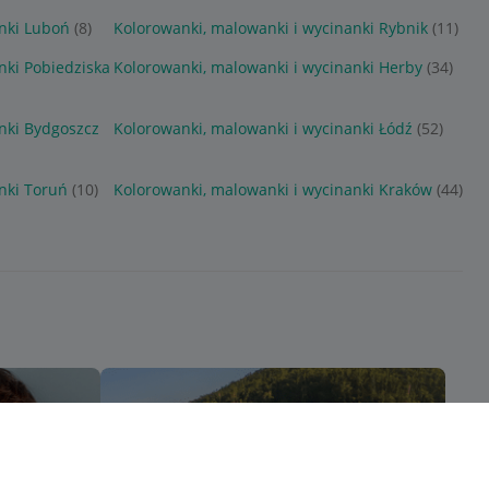
nki Luboń
(8)
Kolorowanki, malowanki i wycinanki Rybnik
(11)
nki Pobiedziska
Kolorowanki, malowanki i wycinanki Herby
(34)
nki Bydgoszcz
Kolorowanki, malowanki i wycinanki Łódź
(52)
nki Toruń
(10)
Kolorowanki, malowanki i wycinanki Kraków
(44)