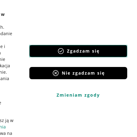
e w
ch
.
adanie
e i
Zgadzam się
h
nie
ikacja
nie
.
Nie zgadzam się
iania
Zmieniam zgody
e
sz ją w
nia
ywa na