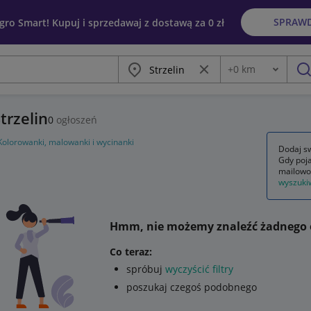
SPRAW
egro Smart! Kupuj i sprzedawaj z dostawą za 0 zł
Miasto
Wyczyść frazę
+
0
km
Odległość
szu
trzelin
0
ogłoszeń
Kolorowanki, malowanki i wycinanki
Dodaj sw
Gdy poja
mailowo
wyszuki
Hmm, nie możemy znaleźć żadnego 
Co teraz:
spróbuj
wyczyścić filtry
poszukaj czegoś podobnego