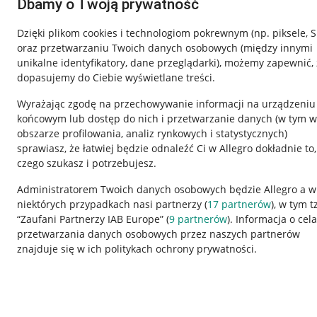
Dbamy o Twoją prywatność
Dzięki plikom cookies i technologiom pokrewnym
(np. piksele, 
oraz przetwarzaniu Twoich danych osobowych
(między innymi
unikalne identyfikatory, dane przeglądarki)
, możemy zapewnić, 
dopasujemy do Ciebie wyświetlane treści.
Wyrażając zgodę na przechowywanie informacji na urządzeniu
końcowym lub dostęp do nich i przetwarzanie danych (w tym w
obszarze profilowania, analiz rynkowych i statystycznych)
sprawiasz, że łatwiej będzie odnaleźć Ci w Allegro dokładnie to,
czego szukasz i potrzebujesz.
Przydatne informacje
Informacje p
Administratorem Twoich danych osobowych będzie Allegro a w
niektórych przypadkach nasi partnerzy (
17
partnerów
), w tym t
Jak to działa
Regulamin
“Zaufani Partnerzy IAB Europe” (
9
partnerów
). Informacja o cel
Napisz do nas
Polityka plików
przetwarzania danych osobowych przez naszych partnerów
znajduje się w ich politykach ochrony prywatności.
Allegro Gadane dla sprzedających
Ustawienia plik
Allegro Gadane dla kupujących
Udostępnianie l
Mapa miejscowości
Informacje dla