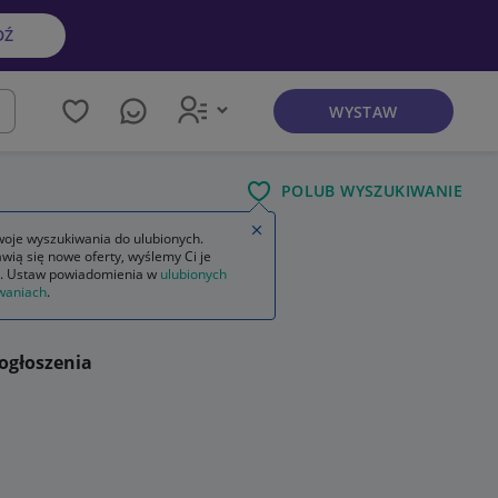
DŹ
WYSTAW
kaj
POLUB WYSZUKIWANIE
Zamknij wskazówkę
oje wyszukiwania do ulubionych.
wią się nowe oferty, wyślemy Ci je
. Ustaw powiadomienia w
ulubionych
waniach
.
ogłoszenia