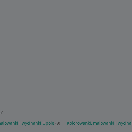
i"
malowanki i wycinanki Opole
(9)
Kolorowanki, malowanki i wycin