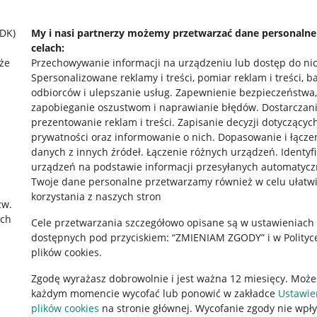
SDK)
My i nasi partnerzy możemy przetwarzać dane personaln
celach:
że
Przechowywanie informacji na urządzeniu lub dostęp do ni
Spersonalizowane reklamy i treści, pomiar reklam i treści, b
odbiorców i ulepszanie usług
.
Zapewnienie bezpieczeństwa,
zapobieganie oszustwom i naprawianie błędów
.
Dostarczani
prezentowanie reklam i treści
.
Zapisanie decyzji dotyczącyc
prywatności oraz informowanie o nich
.
Dopasowanie i łącze
danych z innych źródeł
.
Łączenie różnych urządzeń
.
Identyf
urządzeń na podstawie informacji przesyłanych automatycz
rawne
Pobierz aplikację
Twoje dane personalne przetwarzamy również w celu ułatw
korzystania z naszych stron
zw.
ach
Cele przetwarzania szczegółowo opisane są w ustawieniach
 "cookies"
dostępnych pod przyciskiem: “ZMIENIAM ZGODY” i w Polityc
plików cookies.
ów "cookies"
Zgodę wyrażasz dobrowolnie i jest ważna 12 miesięcy. Może
okalizacji
każdym momencie wycofać lub ponowić w zakładce
Ustawie
 Aktu o Usługach Cyfrowych
plików cookies
na stronie głównej. Wycofanie zgody nie wpł