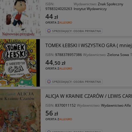
ISBN:
Wydawnictwo:
Znak Społeczny
9788324020263
Instytut Wydawniczy
44
zł
OFERTA Z
ALLEGRO
SPRZEDAJĄCY: OSOBA PRYWATNA
TOMEK ŁEBSKI I WSZYSTKO GRA ( mniej w
ISBN:
9788378957386
Wydawnictwo:
Zielona Sowa
T
44
,50
zł
OFERTA Z
ALLEGRO
SPRZEDAJĄCY: OSOBA PRYWATNA
ALICJA W KRAINIE CZARÓW / LEWIS CAR
ISBN:
8370011152
Wydawnictwo:
Wydawnictwo Alfa
56
zł
OFERTA Z
ALLEGRO