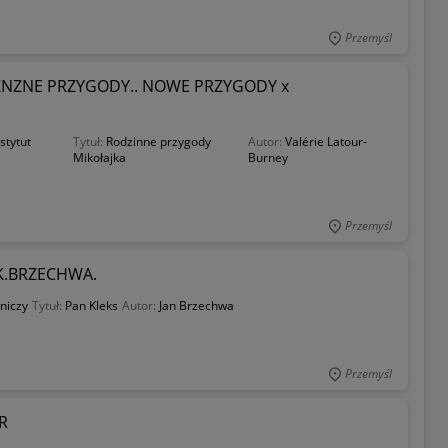
Przemyśl
ZNZNE PRZYGODY.. NOWE PRZYGODY x
stytut
Tytuł:
Rodzinne przygody
Autor:
Valérie Latour-
Mikołajka
Burney
Przemyśl
 K.BRZECHWA.
niczy
Tytuł:
Pan Kleks
Autor:
Jan Brzechwa
Przemyśl
R