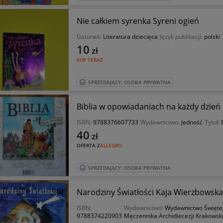
Nie całkiem syrenka Syreni ogień
Gatunek:
Literatura dziecięca
Język publikacji:
polski
10
zł
KUP TERAZ
SPRZEDAJĄCY: OSOBA PRYWATNA
Biblia w opowiadaniach na każdy dzień
ISBN:
9788376607733
Wydawnictwo:
Jedność
Tytuł:
40
zł
OFERTA Z
ALLEGRO
SPRZEDAJĄCY: OSOBA PRYWATNA
Narodziny Światłości Kaja Wierzbowsk
ISBN:
Wydawnictwo:
Wydawnictwo Święte
9788374220903
Męczennika Archidiecezji Krakowski