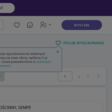
DŹ
WYSTAW
kaj
POLUB WYSZUKIWANIE
Zamknij wskazówkę
oje wyszukiwania do ulubionych.
wią się nowe oferty, wyślemy Ci je
. Ustaw powiadomienia w
ulubionych
waniach
.
Wybierz stronę:
Następna 
z
1
OŚCINNY, SEMPE