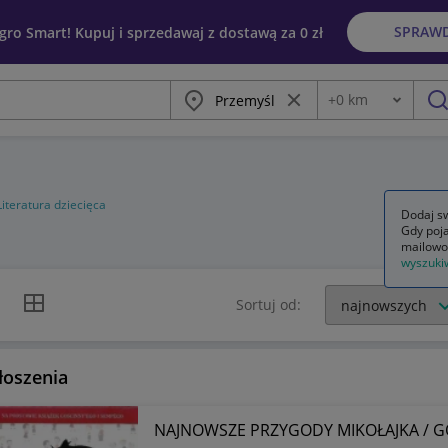
SPRAW
egro Smart! Kupuj i sprzedawaj z dostawą za 0 zł
Miasto
Wyczyść frazę
+
0
km
Odległość
szu
Literatura dziecięca
Dodaj sw
Gdy poja
mailowo
wyszuki
k listy
Widok siatki
Sortuj od:
łoszenia
NAJNOWSZE PRZYGODY MIKOŁAJKA / G