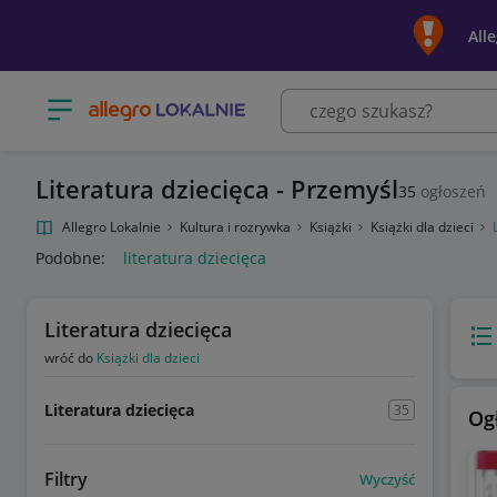
All
Otwórz menu z kategoriami
Literatura dziecięca - Przemyśl
35
ogłoszeń
Allegro Lokalnie
Kultura i rozrywka
Książki
Książki dla dzieci
Podobne:
literatura dziecięca
Literatura dziecięca
Wido
wróć do
Książki dla dzieci
Literatura dziecięca
35
Og
Filtry
Wyczyść