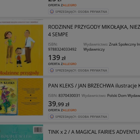
OFERTA Z
ALLEGRO
SPRZEDAJĄCY: OSOBA PRYWATNA
RODZINNE PRZYGODY MIKOŁAJKA, NIE
4 SEMPE
ISBN:
Wydawnictwo:
Znak Społeczny In
9788324033492
Wydawniczy
139
zł
OFERTA Z
ALLEGRO
SPRZEDAJĄCY: OSOBA PRYWATNA
PAN KLEKS / JAN BRZECHWA ilustracje
ISBN:
8370430031
Wydawnictwo:
Polski Dom Wydaw
39
,99
zł
OFERTA Z
ALLEGRO
SPRZEDAJĄCY: OSOBA PRYWATNA
TINK x 2 / A MAGICAL FAIRIES ADVENTU