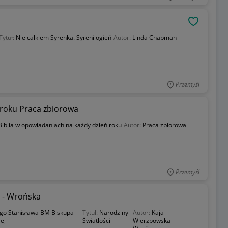
OBSERWU
Tytuł:
Nie całkiem Syrenka. Syreni ogień
Autor:
Linda Chapman
Przemyśl
 roku Praca zbiorowa
Biblia w opowiadaniach na każdy dzień roku
Autor:
Praca zbiorowa
Przemyśl
a - Wrońska
go Stanisława BM Biskupa
Tytuł:
Narodziny
Autor:
Kaja
ej
Światłości
Wierzbowska -