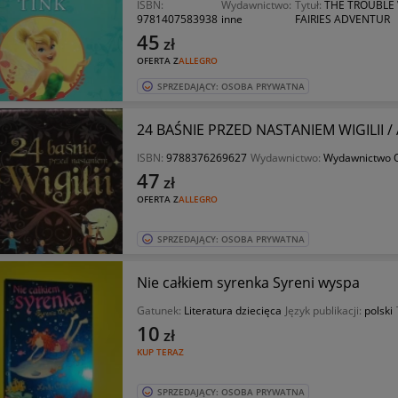
ISBN:
Wydawnictwo:
Tytuł:
THE TROUBLE 
9781407583938
inne
FAIRIES ADVENTUR
45
zł
OFERTA Z
ALLEGRO
SPRZEDAJĄCY: OSOBA PRYWATNA
24 BAŚNIE PRZED NASTANIEM WIGILII /
ISBN:
9788376269627
Wydawnictwo:
Wydawnictwo O
47
zł
OFERTA Z
ALLEGRO
SPRZEDAJĄCY: OSOBA PRYWATNA
Nie całkiem syrenka Syreni wyspa
Gatunek:
Literatura dziecięca
Język publikacji:
polski
10
zł
KUP TERAZ
SPRZEDAJĄCY: OSOBA PRYWATNA