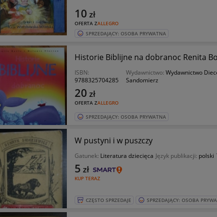
10
zł
OFERTA Z
ALLEGRO
SPRZEDAJĄCY: OSOBA PRYWATNA
Historie Biblijne na dobranoc Renita Bo
ISBN:
Wydawnictwo:
Wydawnictwo Diec
9788325704285
Sandomierz
20
zł
OFERTA Z
ALLEGRO
SPRZEDAJĄCY: OSOBA PRYWATNA
W pustyni i w puszczy
Gatunek:
Literatura dziecięca
Język publikacji:
polski
5
zł
KUP TERAZ
CZĘSTO SPRZEDAJE
SPRZEDAJĄCY: OSOBA PRYW