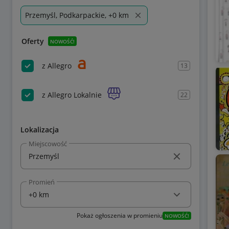
Przemyśl, Podkarpackie, +0 km
Oferty
NOWOŚĆ!
z Allegro
13
z Allegro Lokalnie
22
Lokalizacja
Miejscowość
Promień
Pokaż ogłoszenia w promieniu
NOWOŚĆ!