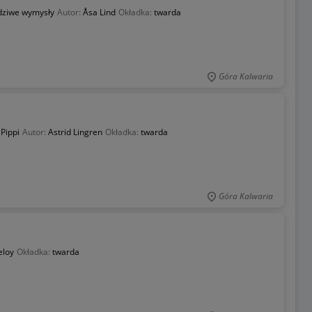
wdziwe wymysły
Autor:
Åsa Lind
Okładka:
twarda
Góra Kalwaria
Pippi
Autor:
Astrid Lingren
Okładka:
twarda
Góra Kalwaria
eloy
Okładka:
twarda