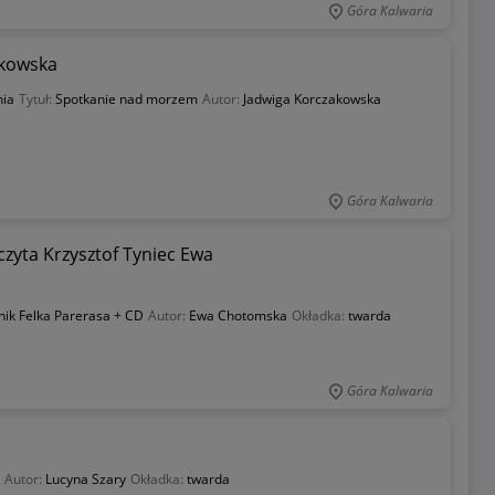
Góra Kalwaria
akowska
nia
Tytuł:
Spotkanie nad morzem
Autor:
Jadwiga Korczakowska
Góra Kalwaria
zyta Krzysztof Tyniec Ewa
ik Felka Parerasa + CD
Autor:
Ewa Chotomska
Okładka:
twarda
Góra Kalwaria
Autor:
Lucyna Szary
Okładka:
twarda