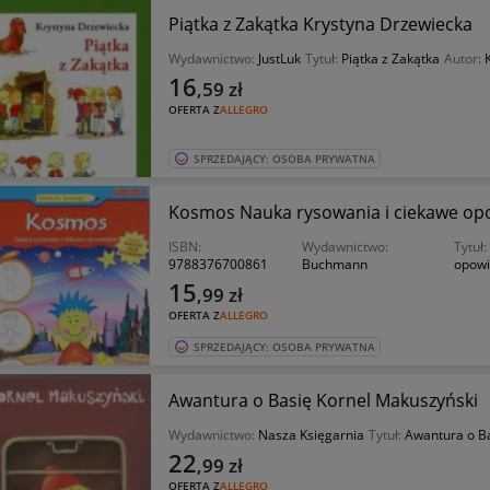
Piątka z Zakątka Krystyna Drzewiecka
Wydawnictwo:
JustLuk
Tytuł:
Piątka z Zakątka
Autor:
16
,59
zł
OFERTA Z
ALLEGRO
SPRZEDAJĄCY: OSOBA PRYWATNA
Kosmos Nauka rysowania i ciekawe op
ISBN:
Wydawnictwo:
Tytuł:
9788376700861
Buchmann
opowi
15
,99
zł
OFERTA Z
ALLEGRO
SPRZEDAJĄCY: OSOBA PRYWATNA
Awantura o Basię Kornel Makuszyński
Wydawnictwo:
Nasza Księgarnia
Tytuł:
Awantura o B
22
,99
zł
OFERTA Z
ALLEGRO