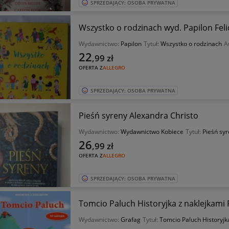
SPRZEDAJĄCY: OSOBA PRYWATNA
Wszystko o rodzinach wyd. Papilon Feli
Wydawnictwo:
Papilon
Tytuł:
Wszystko o rodzinach
A
22
,99
zł
OFERTA Z
ALLEGRO
SPRZEDAJĄCY: OSOBA PRYWATNA
Pieśń syreny Alexandra Christo
Wydawnictwo:
Wydawnictwo Kobiece
Tytuł:
Pieśń sy
26
,99
zł
OFERTA Z
ALLEGRO
SPRZEDAJĄCY: OSOBA PRYWATNA
Tomcio Paluch Historyjka z naklejkami
Wydawnictwo:
Grafag
Tytuł:
Tomcio Paluch Historyjk