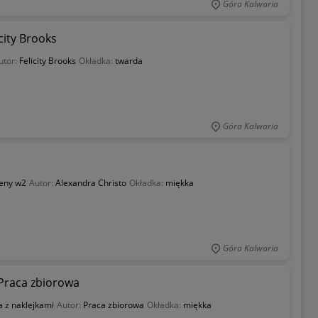
Góra Kalwaria
city Brooks
utor:
Felicity Brooks
Okładka:
twarda
Góra Kalwaria
reny w2
Autor:
Alexandra Christo
Okładka:
miękka
Góra Kalwaria
 Praca zbiorowa
a z naklejkami
Autor:
Praca zbiorowa
Okładka:
miękka