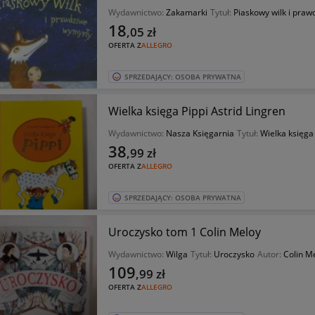
Wydawnictwo:
Zakamarki
Tytuł:
Piaskowy wilk i pra
18
,05
zł
OFERTA Z
ALLEGRO
SPRZEDAJĄCY: OSOBA PRYWATNA
Wielka księga Pippi Astrid Lingren
Wydawnictwo:
Nasza Księgarnia
Tytuł:
Wielka księga 
38
,99
zł
OFERTA Z
ALLEGRO
SPRZEDAJĄCY: OSOBA PRYWATNA
Uroczysko tom 1 Colin Meloy
Wydawnictwo:
Wilga
Tytuł:
Uroczysko
Autor:
Colin M
109
,99
zł
OFERTA Z
ALLEGRO