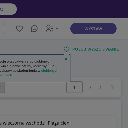
DŹ
WYSTAW
kaj
POLUB WYSZUKIWANIE
Zamknij wskazówkę
oje wyszukiwania do ulubionych.
wią się nowe oferty, wyślemy Ci je
. Ustaw powiadomienia w
ulubionych
waniach
.
Wybierz stronę:
Następna 
z
1
 wieczorna wschodzi, Plaga cieni,