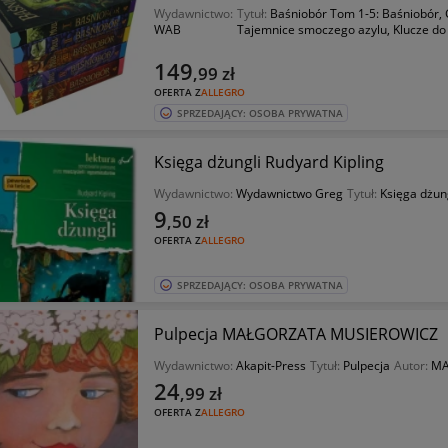
Wydawnictwo:
Tytuł:
Baśniobór Tom 1-5: Baśniobór, 
WAB
Tajemnice smoczego azylu, Klucze d
149
,99
zł
OFERTA Z
ALLEGRO
SPRZEDAJĄCY: OSOBA PRYWATNA
Księga dżungli Rudyard Kipling
Wydawnictwo:
Wydawnictwo Greg
Tytuł:
Księga dżun
9
,50
zł
OFERTA Z
ALLEGRO
SPRZEDAJĄCY: OSOBA PRYWATNA
Pulpecja MAŁGORZATA MUSIEROWICZ
Wydawnictwo:
Akapit-Press
Tytuł:
Pulpecja
Autor:
MA
24
,99
zł
OFERTA Z
ALLEGRO