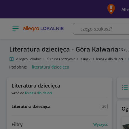
All
Otwórz menu z kategoriami
Literatura dziecięca - Góra Kalwaria
26
og
Allegro Lokalnie
Kultura i rozrywka
Książki
Książki dla dzieci
Podobne:
literatura dziecięca
Literatura dziecięca
Wido
wróć do
Książki dla dzieci
Literatura dziecięca
26
Og
Filtry
Wyczyść