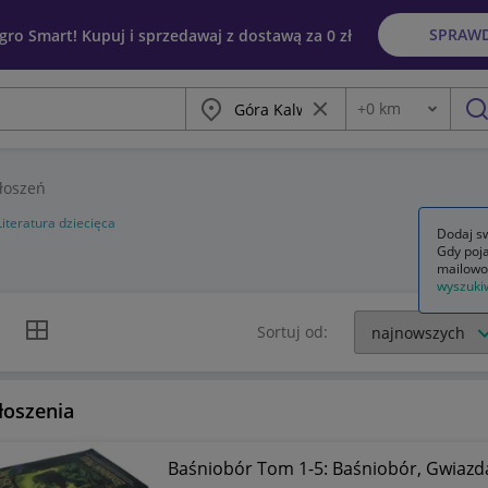
SPRAW
egro Smart! Kupuj i sprzedawaj z dostawą za 0 zł
Miasto
Wyczyść frazę
+
0
km
Odległość
szu
łoszeń
Literatura dziecięca
Dodaj sw
Gdy poja
mailowo
wyszuki
k listy
Widok siatki
Sortuj od:
łoszenia
Baśniobór Tom 1-5: Baśniobór, Gwiazda