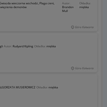
Gwiazda wieczorna wschodzi, Plaga cieni,
Autor:
Okładka:
o więzienia demonów
Brandon
miękka
Mull
Góra Kalwaria
gli
Autor:
Rudyard Kipling
Okładka:
miękka
Góra Kalwaria
ŁGORZATA MUSIEROWICZ
Okładka:
miękka