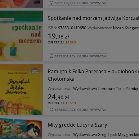
SPRZEDAJĄCY: OSOBA PRYWATNA
Spotkanie nad morzem Jadwiga Korcz
ISBN:
9788310119650
Wydawnictwo:
Nasza Księgar
19
,98
zł
OFERTA Z
ALLEGRO
SPRZEDAJĄCY: OSOBA PRYWATNA
Pamiętnik Felka Parerasa + audiobook c
Chotomska
Wydawnictwo:
Wydawnictwo Literatura
Tytuł:
Pamiętn
24
,90
zł
OFERTA Z
ALLEGRO
SPRZEDAJĄCY: OSOBA PRYWATNA
Mity greckie Lucyna Szary
Wydawnictwo:
Wydawnictwo Greg
Tytuł:
Mity greckie