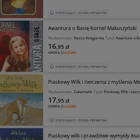
SPRZEDAJĄCY: OSOBA PRYWATNA
Awantura o Basię Kornel Makuszyński
Wydawnictwo:
Nasza Księgarnia
Tytuł:
Awantura o B
16
,95
zł
OFERTA Z
ALLEGRO
SPRZEDAJĄCY: OSOBA PRYWATNA
Piaskowy Wilk i ćwiczenia z myślenia 
Wydawnictwo:
Zakamarki
Tytuł:
Piaskowy Wilk i ćwic
17
,95
zł
OFERTA Z
ALLEGRO
SPRZEDAJĄCY: OSOBA PRYWATNA
Piaskowy wilk i prawdziwe wymysły Asa