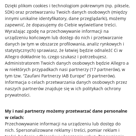
Dzięki plikom cookies i technologiom pokrewnym
(np. piksele,
SDK)
oraz przetwarzaniu Twoich danych osobowych
(między
innymi unikalne identyfikatory, dane przeglądarki)
, możemy
zapewnić, że dopasujemy do Ciebie wyświetlane treści.
Wyrażając zgodę na przechowywanie informacji na
urządzeniu końcowym lub dostęp do nich i przetwarzanie
danych (w tym w obszarze profilowania, analiz rynkowych i
statystycznych) sprawiasz, że łatwiej będzie odnaleźć Ci w
Allegro dokładnie to, czego szukasz i potrzebujesz.
Administratorem Twoich danych osobowych będzie Allegro a
w niektórych przypadkach nasi partnerzy (
17
partnerów
), w
tym tzw. “Zaufani Partnerzy IAB Europe” (
9
partnerów
).
Przydatne informacje
Informacja o celach przetwarzania danych osobowych przez
naszych partnerów znajduje się w ich politykach ochrony
prywatności.
Jak to działa
Napisz do nas
My i nasi partnerzy możemy przetwarzać dane personalne
w celach:
Allegro Gadane dla sprzedających
Przechowywanie informacji na urządzeniu lub dostęp do
Allegro Gadane dla kupujących
nich
.
Spersonalizowane reklamy i treści, pomiar reklam i