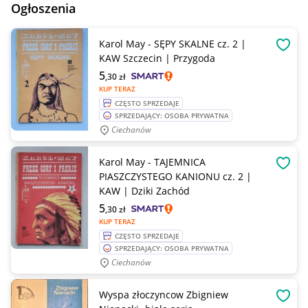
Ogłoszenia
Karol May - SĘPY SKALNE cz. 2 |
OBSE
KAW Szczecin | Przygoda
5
,30
zł
KUP TERAZ
CZĘSTO SPRZEDAJE
SPRZEDAJĄCY: OSOBA PRYWATNA
Ciechanów
Karol May - TAJEMNICA
OBSE
PIASZCZYSTEGO KANIONU cz. 2 |
KAW | Dziki Zachód
5
,30
zł
KUP TERAZ
CZĘSTO SPRZEDAJE
SPRZEDAJĄCY: OSOBA PRYWATNA
Ciechanów
Wyspa złoczyncow Zbigniew
OBSE