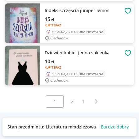
Indeks szczęścia juniper lemon
OBSE
15
zł
KUP TERAZ
SPRZEDAJĄCY: OSOBA PRYWATNA
Ciechanów
Dziewięć kobiet jedna sukienka
OBSE
10
zł
KUP TERAZ
SPRZEDAJĄCY: OSOBA PRYWATNA
Ciechanów
Wybierz stronę:
Następna strona
z
1
Stan przedmiotu: Literatura młodzieżowa
Bardzo dobry
Uż