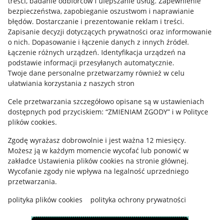
treści, badanie odbiorców i ulepszanie usług
.
Zapewnienie
Mapa miejscowości
bezpieczeństwa, zapobieganie oszustwom i naprawianie
błędów
.
Dostarczanie i prezentowanie reklam i treści
.
Informacje prawne
Zapisanie decyzji dotyczących prywatności oraz informowanie
o nich
.
Dopasowanie i łączenie danych z innych źródeł
.
Regulamin
Łączenie różnych urządzeń
.
Identyfikacja urządzeń na
podstawie informacji przesyłanych automatycznie
.
Polityka plików "cookies"
Twoje dane personalne przetwarzamy również w celu
ułatwiania korzystania z naszych stron
Ustawienia plików "cookies"
Cele przetwarzania szczegółowo opisane są w ustawieniach
Udostępnianie lokalizacji
dostępnych pod przyciskiem: “ZMIENIAM ZGODY” i w Polityce
Informacje dla Aktu o Usługach Cyfrowych
plików cookies.
Zgodę wyrażasz dobrowolnie i jest ważna 12 miesięcy.
Pobierz aplikację
Możesz ją w każdym momencie wycofać lub ponowić w
zakładce
Ustawienia plików cookies
na stronie głównej.
Wycofanie zgody nie wpływa na legalność uprzedniego
przetwarzania.
polityka plików cookies
polityka ochrony prywatności