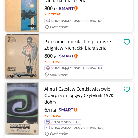
Nienacki -biala seria
800
zł
KUP TERAZ
SPRZEDAJĄCY: OSOBA PRYWATNA
Ciechanów
Pan samochodzik i templariusze
OBSE
Zbigniew Nienacki- biała seria
800
zł
KUP TERAZ
SPRZEDAJĄCY: OSOBA PRYWATNA
Ciechanów
Alina i Czesław Centkiewiczowie
OBSE
Odarpi syn Egigwy Czytelnik 1970 –
dobry
6
,11
zł
KUP TERAZ
CZĘSTO SPRZEDAJE
SPRZEDAJĄCY: OSOBA PRYWATNA
Ciechanów