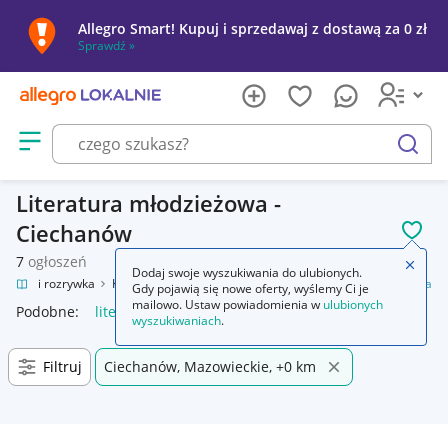
Allegro Smart! Kupuj i sprzedawaj z dostawą za 0 zł
Sprawdź »
Otwórz menu z kategoriami
szukaj
Literatura młodzieżowa -
Ciechanów
POL
7
ogłoszeń
Zamkn
Dodaj swoje wyszukiwania do ulubionych.
Kultura i rozrywka
Książki
Książki dla młodzieży
Literatura młodzieżowa
Gdy pojawią się nowe oferty, wyślemy Ci je
mailowo. Ustaw powiadomienia w
ulubionych
Podobne:
literatura młodzieżowa
wyszukiwaniach
.
Filtruj
Ciechanów, Mazowieckie, +0 km