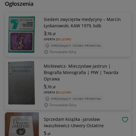
Ogłoszenia
Siedem zwycięstw medycyny – Marcin
Łyskanowski, KAW 1979, bdb
3
,70
zł
OFERTA Z
ALLEGRO
SPRZEDAJĄCY: OSOBA PRYWATNA
Tarnowskie Góry
Mickiewicz- Mieczysław Jastrun |
Biografia Monografia | PIW | Twarda
Oprawa
5
,70
zł
OFERTA Z
ALLEGRO
SPRZEDAJĄCY: OSOBA PRYWATNA
Tarnowskie Góry
Sprzedam książka -Jarosław
OBSE
Iwaszkiewicz-Utwory Ostatnie
5
zł