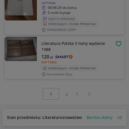
LICYTACJA
06:06:28
do końca
0 osób licytuje
CZĘSTO SPRZEDAJE
SPRZEDAJĄCY: OSOBA PRYWATNA
TARNOWSKIE GÓRY
Literatura Polska II tomy wydanie
OBSE
1988
120
zł
KUP TERAZ
SPRZEDAJĄCY: OSOBA PRYWATNA
Tarnowskie Góry
Wybierz stronę:
Następna strona
z
1
Stan przedmiotu: Literaturoznawstwo
Bardzo dobry
Używ