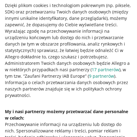
Dzięki plikom cookies i technologiom pokrewnym
(np. piksele,
SDK)
oraz przetwarzaniu Twoich danych osobowych
(między
innymi unikalne identyfikatory, dane przeglądarki)
, możemy
zapewnić, że dopasujemy do Ciebie wyświetlane treści.
Wyrażając zgodę na przechowywanie informacji na
urządzeniu końcowym lub dostęp do nich i przetwarzanie
danych (w tym w obszarze profilowania, analiz rynkowych i
statystycznych) sprawiasz, że łatwiej będzie odnaleźć Ci w
Allegro dokładnie to, czego szukasz i potrzebujesz.
Administratorem Twoich danych osobowych będzie Allegro a
w niektórych przypadkach nasi partnerzy (
17
partnerów
), w
tym tzw. “Zaufani Partnerzy IAB Europe” (
9
partnerów
).
Przydatne informacje
Informacja o celach przetwarzania danych osobowych przez
naszych partnerów znajduje się w ich politykach ochrony
prywatności.
Jak to działa
Napisz do nas
My i nasi partnerzy możemy przetwarzać dane personalne
w celach:
Allegro Gadane dla sprzedających
Przechowywanie informacji na urządzeniu lub dostęp do
Allegro Gadane dla kupujących
nich
.
Spersonalizowane reklamy i treści, pomiar reklam i