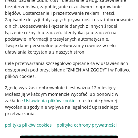
treści, badanie odbiorców i ulepszanie usług
.
Zapewnienie
Mapa miejscowości
bezpieczeństwa, zapobieganie oszustwom i naprawianie
błędów
.
Dostarczanie i prezentowanie reklam i treści
.
Informacje prawne
Zapisanie decyzji dotyczących prywatności oraz informowanie
o nich
.
Dopasowanie i łączenie danych z innych źródeł
.
Regulamin
Łączenie różnych urządzeń
.
Identyfikacja urządzeń na
podstawie informacji przesyłanych automatycznie
.
Polityka plików "cookies"
Twoje dane personalne przetwarzamy również w celu
ułatwiania korzystania z naszych stron
Ustawienia plików "cookies"
Cele przetwarzania szczegółowo opisane są w ustawieniach
Udostępnianie lokalizacji
dostępnych pod przyciskiem: “ZMIENIAM ZGODY” i w Polityce
Informacje dla Aktu o Usługach Cyfrowych
plików cookies.
Zgodę wyrażasz dobrowolnie i jest ważna 12 miesięcy.
Pobierz aplikację
Możesz ją w każdym momencie wycofać lub ponowić w
zakładce
Ustawienia plików cookies
na stronie głównej.
Wycofanie zgody nie wpływa na legalność uprzedniego
przetwarzania.
polityka plików cookies
polityka ochrony prywatności