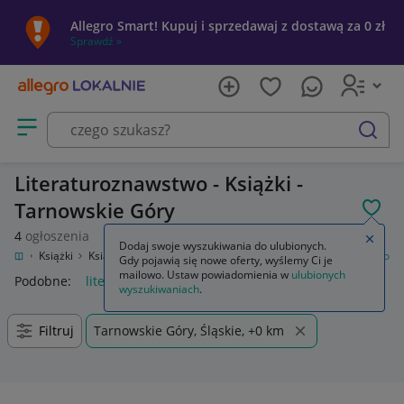
Allegro Smart! Kupuj i sprzedawaj z dostawą za 0 zł
Sprawdź »
Otwórz menu z kategoriami
szukaj
Literaturoznawstwo - Książki -
Tarnowskie Góry
POL
4
ogłoszenia
Zamkn
Dodaj swoje wyszukiwania do ulubionych.
zrywka
Książki
Książki naukowe i popularnonaukowe
Literaturoznawstwo
Gdy pojawią się nowe oferty, wyślemy Ci je
mailowo. Ustaw powiadomienia w
ulubionych
Podobne:
literaturoznawstwo
wyszukiwaniach
.
Filtruj
Tarnowskie Góry, Śląskie, +0 km