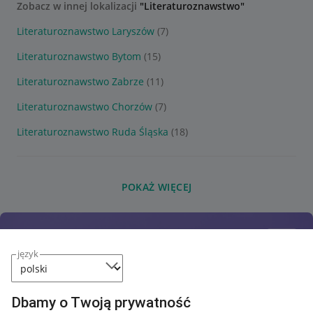
Zobacz w innej lokalizacji
"Literaturoznawstwo"
Literaturoznawstwo Laryszów
(7)
Literaturoznawstwo Bytom
(15)
Literaturoznawstwo Zabrze
(11)
Literaturoznawstwo Chorzów
(7)
Literaturoznawstwo Ruda Śląska
(18)
POKAŻ WIĘCEJ
język
Dbamy o Twoją prywatność