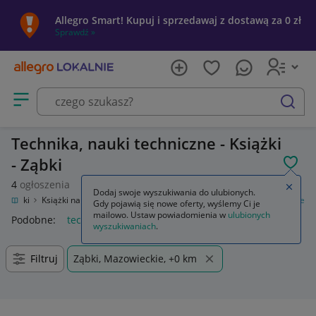
Allegro Smart! Kupuj i sprzedawaj z dostawą za 0 zł
Sprawdź »
Otwórz menu z kategoriami
szukaj
Technika, nauki techniczne - Książki
- Ząbki
POL
4
ogłoszenia
Zamkn
Dodaj swoje wyszukiwania do ulubionych.
Książki
Książki naukowe i popularnonaukowe
Technika, nauki techniczne
Gdy pojawią się nowe oferty, wyślemy Ci je
mailowo. Ustaw powiadomienia w
ulubionych
Podobne:
technika nauki techniczne
wyszukiwaniach
.
Filtruj
Ząbki, Mazowieckie, +0 km