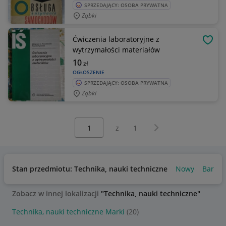
SPRZEDAJĄCY: OSOBA PRYWATNA
Ząbki
Ćwiczenia laboratoryjne z
OBSE
wytrzymałości materiałów
10
zł
OGŁOSZENIE
SPRZEDAJĄCY: OSOBA PRYWATNA
Ząbki
Wybierz stronę:
Następna strona
z
1
Stan przedmiotu: Technika, nauki techniczne
Nowy
Bardzo
Zobacz w innej lokalizacji
"Technika, nauki techniczne"
Technika, nauki techniczne Marki
(20)