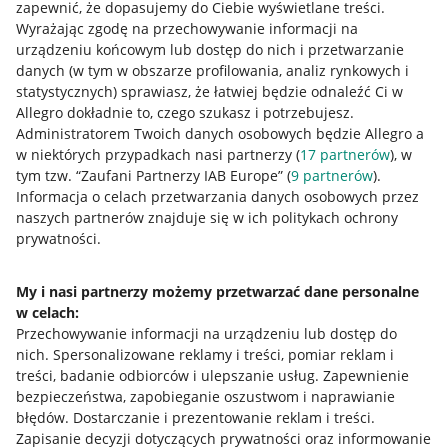
zapewnić, że dopasujemy do Ciebie wyświetlane treści.
Wyrażając zgodę na przechowywanie informacji na
urządzeniu końcowym lub dostęp do nich i przetwarzanie
danych (w tym w obszarze profilowania, analiz rynkowych i
statystycznych) sprawiasz, że łatwiej będzie odnaleźć Ci w
Allegro dokładnie to, czego szukasz i potrzebujesz.
Administratorem Twoich danych osobowych będzie Allegro a
w niektórych przypadkach nasi partnerzy (
17
partnerów
), w
tym tzw. “Zaufani Partnerzy IAB Europe” (
9
partnerów
).
Przydatne informacje
Informacja o celach przetwarzania danych osobowych przez
naszych partnerów znajduje się w ich politykach ochrony
prywatności.
Jak to działa
Napisz do nas
My i nasi partnerzy możemy przetwarzać dane personalne
w celach:
Allegro Gadane dla sprzedających
Przechowywanie informacji na urządzeniu lub dostęp do
Allegro Gadane dla kupujących
nich
.
Spersonalizowane reklamy i treści, pomiar reklam i
treści, badanie odbiorców i ulepszanie usług
.
Zapewnienie
Mapa miejscowości
bezpieczeństwa, zapobieganie oszustwom i naprawianie
błędów
.
Dostarczanie i prezentowanie reklam i treści
.
Informacje prawne
Zapisanie decyzji dotyczących prywatności oraz informowanie