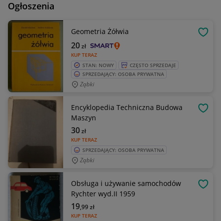
Ogłoszenia
Geometria Żółwia
OBSE
20
zł
KUP TERAZ
STAN: NOWY
CZĘSTO SPRZEDAJE
SPRZEDAJĄCY: OSOBA PRYWATNA
Ząbki
Encyklopedia Techniczna Budowa
OBSE
Maszyn
30
zł
KUP TERAZ
SPRZEDAJĄCY: OSOBA PRYWATNA
Ząbki
Obsługa i używanie samochodów
OBSE
Rychter wyd.II 1959
19
,99
zł
KUP TERAZ