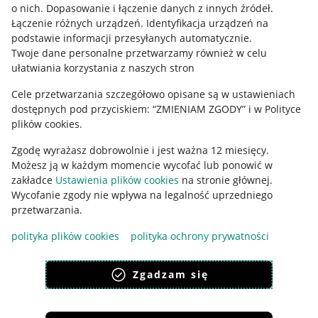
o nich
.
Dopasowanie i łączenie danych z innych źródeł
.
Regulamin
Łączenie różnych urządzeń
.
Identyfikacja urządzeń na
podstawie informacji przesyłanych automatycznie
.
Polityka plików "cookies"
Twoje dane personalne przetwarzamy również w celu
ułatwiania korzystania z naszych stron
Ustawienia plików "cookies"
Cele przetwarzania szczegółowo opisane są w ustawieniach
Udostępnianie lokalizacji
dostępnych pod przyciskiem: “ZMIENIAM ZGODY” i w Polityce
Informacje dla Aktu o Usługach Cyfrowych
plików cookies.
Zgodę wyrażasz dobrowolnie i jest ważna 12 miesięcy.
Pobierz aplikację
Możesz ją w każdym momencie wycofać lub ponowić w
zakładce
Ustawienia plików cookies
na stronie głównej.
Wycofanie zgody nie wpływa na legalność uprzedniego
przetwarzania.
polityka plików cookies
polityka ochrony prywatności
Zgadzam się