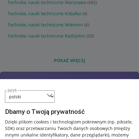
Technika, nauki techniczne Warszawa
(682)
Technika, nauki techniczne Kobyłka
(4)
Technika, nauki techniczne Wołomin
(6)
Technika, nauki techniczne Radzymin
(50)
POKAŻ WIĘCEJ
język
Dbamy o Twoją prywatność
Dzięki plikom cookies i technologiom pokrewnym
(np. piksele,
SDK)
oraz przetwarzaniu Twoich danych osobowych
(między
innymi unikalne identyfikatory, dane przeglądarki)
, możemy