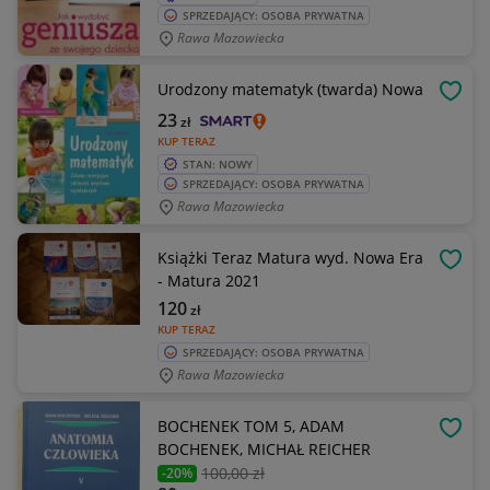
SPRZEDAJĄCY: OSOBA PRYWATNA
Rawa Mazowiecka
Urodzony matematyk (twarda) Nowa
OBSE
23
zł
KUP TERAZ
STAN: NOWY
SPRZEDAJĄCY: OSOBA PRYWATNA
Rawa Mazowiecka
Książki Teraz Matura wyd. Nowa Era
OBSE
- Matura 2021
120
zł
KUP TERAZ
SPRZEDAJĄCY: OSOBA PRYWATNA
Rawa Mazowiecka
BOCHENEK TOM 5, ADAM
OBSE
BOCHENEK, MICHAŁ REICHER
100
,00 zł
-20%