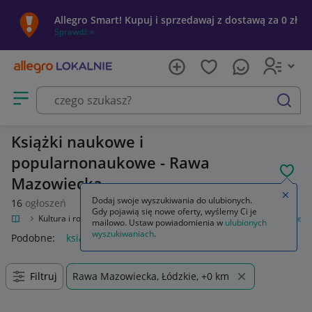
Allegro Smart! Kupuj i sprzedawaj z dostawą za 0 zł
Sprawdź »
Otwórz menu z kategoriami
szukaj
Książki naukowe i
popularnonaukowe - Rawa
POL
Mazowiecka
Zamkn
Dodaj swoje wyszukiwania do ulubionych.
16
ogłoszeń
Gdy pojawią się nowe oferty, wyślemy Ci je
okalnie
Kultura i rozrywka
Książki
Książki naukowe i popularnonaukowe
mailowo. Ustaw powiadomienia w
ulubionych
wyszukiwaniach
.
Podobne:
książki naukowe i popularnonaukowe
Filtruj
Rawa Mazowiecka, Łódzkie, +0 km