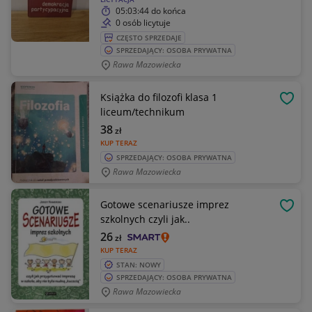
05:03:44
do końca
0 osób licytuje
CZĘSTO SPRZEDAJE
SPRZEDAJĄCY: OSOBA PRYWATNA
Rawa Mazowiecka
Książka do filozofi klasa 1
OBSE
liceum/technikum
38
zł
KUP TERAZ
SPRZEDAJĄCY: OSOBA PRYWATNA
Rawa Mazowiecka
Gotowe scenariusze imprez
OBSE
szkolnych czyli jak..
26
zł
KUP TERAZ
STAN: NOWY
SPRZEDAJĄCY: OSOBA PRYWATNA
Rawa Mazowiecka