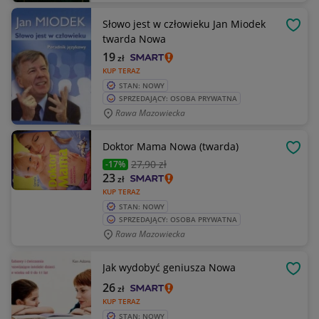
Słowo jest w człowieku Jan Miodek
OBSE
twarda Nowa
19
zł
KUP TERAZ
STAN: NOWY
SPRZEDAJĄCY: OSOBA PRYWATNA
Rawa Mazowiecka
Doktor Mama Nowa (twarda)
OBSE
27
,90 zł
-17%
23
zł
KUP TERAZ
STAN: NOWY
SPRZEDAJĄCY: OSOBA PRYWATNA
Rawa Mazowiecka
Jak wydobyć geniusza Nowa
OBSE
26
zł
KUP TERAZ
STAN: NOWY