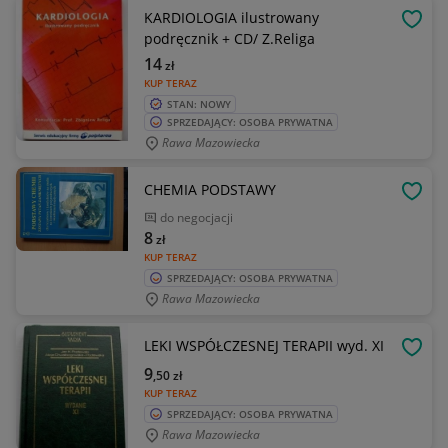
KARDIOLOGIA ilustrowany
OBSE
podręcznik + CD/ Z.Religa
14
zł
KUP TERAZ
STAN: NOWY
SPRZEDAJĄCY: OSOBA PRYWATNA
Rawa Mazowiecka
CHEMIA PODSTAWY
OBSE
do negocjacji
8
zł
KUP TERAZ
SPRZEDAJĄCY: OSOBA PRYWATNA
Rawa Mazowiecka
LEKI WSPÓŁCZESNEJ TERAPII wyd. XI
OBSE
9
,50
zł
KUP TERAZ
SPRZEDAJĄCY: OSOBA PRYWATNA
Rawa Mazowiecka