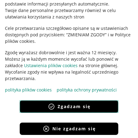
podstawie informacji przesyłanych automatycznie
.
Polityka plików "cookies"
Twoje dane personalne przetwarzamy również w celu
ułatwiania korzystania z naszych stron
Ustawienia plików "cookies"
Cele przetwarzania szczegółowo opisane są w ustawieniach
Udostępnianie lokalizacji
dostępnych pod przyciskiem: “ZMIENIAM ZGODY” i w Polityce
Informacje dla Aktu o Usługach Cyfrowych
plików cookies.
Zgodę wyrażasz dobrowolnie i jest ważna 12 miesięcy.
Pobierz aplikację
Możesz ją w każdym momencie wycofać lub ponowić w
zakładce
Ustawienia plików cookies
na stronie głównej.
Wycofanie zgody nie wpływa na legalność uprzedniego
przetwarzania.
polityka plików cookies
polityka ochrony prywatności
Zgadzam się
Nie zgadzam się
Korzystanie z serwisu oznacza akceptację
regulaminu
.