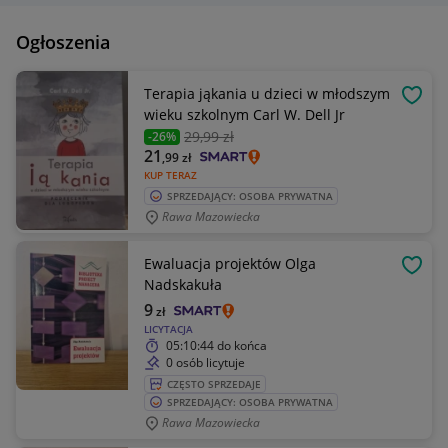
Ogłoszenia
Terapia jąkania u dzieci w młodszym
OBSE
wieku szkolnym Carl W. Dell Jr
29
,99 zł
-26%
21
,99
zł
KUP TERAZ
SPRZEDAJĄCY: OSOBA PRYWATNA
Rawa Mazowiecka
Ewaluacja projektów Olga
OBSE
Nadskakuła
9
zł
LICYTACJA
05:10:44
do końca
0 osób licytuje
CZĘSTO SPRZEDAJE
SPRZEDAJĄCY: OSOBA PRYWATNA
Rawa Mazowiecka