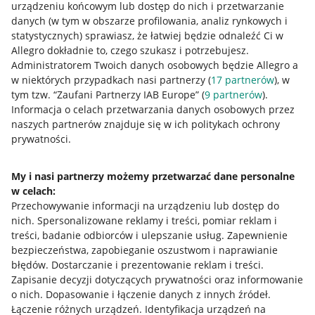
urządzeniu końcowym lub dostęp do nich i przetwarzanie
danych (w tym w obszarze profilowania, analiz rynkowych i
statystycznych) sprawiasz, że łatwiej będzie odnaleźć Ci w
Allegro dokładnie to, czego szukasz i potrzebujesz.
Administratorem Twoich danych osobowych będzie Allegro a
w niektórych przypadkach nasi partnerzy (
17
partnerów
), w
tym tzw. “Zaufani Partnerzy IAB Europe” (
9
partnerów
).
Przydatne informacje
Informacja o celach przetwarzania danych osobowych przez
naszych partnerów znajduje się w ich politykach ochrony
prywatności.
Jak to działa
Napisz do nas
My i nasi partnerzy możemy przetwarzać dane personalne
w celach:
Allegro Gadane dla sprzedających
Przechowywanie informacji na urządzeniu lub dostęp do
Allegro Gadane dla kupujących
nich
.
Spersonalizowane reklamy i treści, pomiar reklam i
treści, badanie odbiorców i ulepszanie usług
.
Zapewnienie
Mapa miejscowości
bezpieczeństwa, zapobieganie oszustwom i naprawianie
błędów
.
Dostarczanie i prezentowanie reklam i treści
.
Informacje prawne
Zapisanie decyzji dotyczących prywatności oraz informowanie
o nich
.
Dopasowanie i łączenie danych z innych źródeł
.
Regulamin
Łączenie różnych urządzeń
.
Identyfikacja urządzeń na