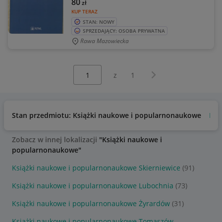
80
zł
KUP TERAZ
STAN: NOWY
SPRZEDAJĄCY: OSOBA PRYWATNA
Rawa Mazowiecka
Wybierz stronę:
Następna strona
z
1
Stan przedmiotu: Książki naukowe i popularnonaukowe
No
Zobacz w innej lokalizacji
"Książki naukowe i
popularnonaukowe"
Książki naukowe i popularnonaukowe Skierniewice
(91)
Książki naukowe i popularnonaukowe Lubochnia
(73)
Książki naukowe i popularnonaukowe Żyrardów
(31)
Książki naukowe i popularnonaukowe Tomaszów