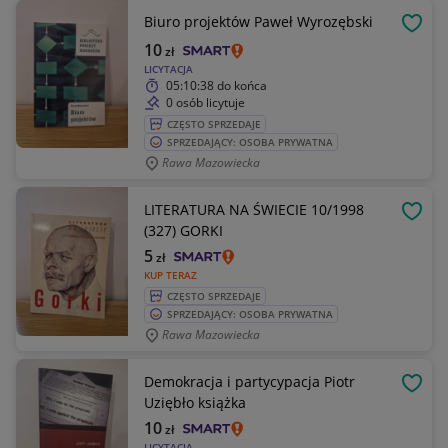
Biuro projektów Paweł Wyrozębski
OBSE
10
zł
LICYTACJA
05:10:38
do końca
0 osób licytuje
CZĘSTO SPRZEDAJE
SPRZEDAJĄCY: OSOBA PRYWATNA
Rawa Mazowiecka
LITERATURA NA ŚWIECIE 10/1998
OBSE
(327) GORKI
5
zł
KUP TERAZ
CZĘSTO SPRZEDAJE
SPRZEDAJĄCY: OSOBA PRYWATNA
Rawa Mazowiecka
Demokracja i partycypacja Piotr
OBSE
Uziębło książka
10
zł
LICYTACJA