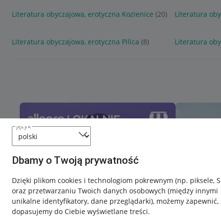
Literatura obyczajowa, erotyczna Kozienice
(20)
Literatura ob
Literatura obyczajowa, erotyczna Pilica
(8)
Literatura ob
język
Dbamy o Twoją prywatność
Dzięki plikom cookies i technologiom pokrewnym
(np. piksele, 
oraz przetwarzaniu Twoich danych osobowych
(między innymi
unikalne identyfikatory, dane przeglądarki)
, możemy zapewnić, 
dopasujemy do Ciebie wyświetlane treści.