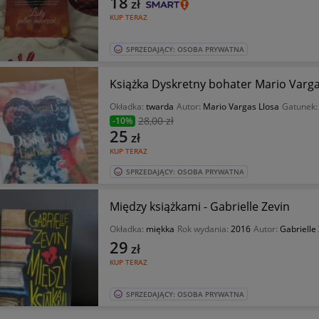
18
zł
KUP TERAZ
SPRZEDAJĄCY: OSOBA PRYWATNA
Książka Dyskretny bohater Mario Varga
Okładka:
twarda
Autor:
Mario Vargas Llosa
Gatunek
28
,00 zł
-10%
25
zł
KUP TERAZ
SPRZEDAJĄCY: OSOBA PRYWATNA
Między książkami - Gabrielle Zevin
Okładka:
miękka
Rok wydania:
2016
Autor:
Gabrielle
29
zł
KUP TERAZ
SPRZEDAJĄCY: OSOBA PRYWATNA