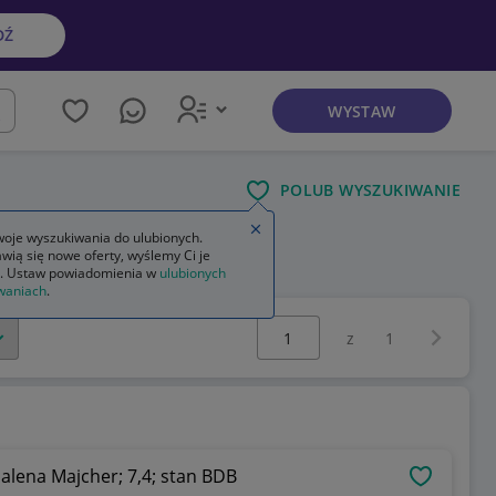
DŹ
WYSTAW
kaj
POLUB WYSZUKIWANIE
Zamknij wskazówkę
oje wyszukiwania do ulubionych.
wią się nowe oferty, wyślemy Ci je
. Ustaw powiadomienia w
ulubionych
waniach
.
Wybierz stronę:
Następna 
z
1
lena Majcher; 7,4; stan BDB
OBSERWU