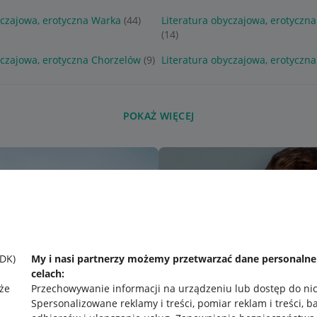
yczajowa, erotyczna Warka
(44)
Literatura obyczajowa, erotyczn
(14)
yczajowa, erotyczna Chorzelów
(9)
Literatura obyczajowa, erotyczna
POKAŻ WIĘCEJ
SDK)
My i nasi partnerzy możemy przetwarzać dane personaln
celach:
że
Przechowywanie informacji na urządzeniu lub dostęp do ni
Spersonalizowane reklamy i treści, pomiar reklam i treści, b