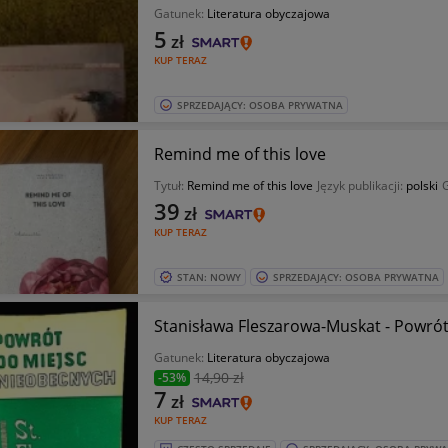
Gatunek:
Literatura obyczajowa
5
zł
KUP TERAZ
SPRZEDAJĄCY: OSOBA PRYWATNA
Remind me of this love
Tytuł:
Remind me of this love
Język publikacji:
polski
39
zł
KUP TERAZ
STAN: NOWY
SPRZEDAJĄCY: OSOBA PRYWATNA
Stanisława Fleszarowa-Muskat - Powró
Gatunek:
Literatura obyczajowa
14
,90 zł
-53%
7
zł
KUP TERAZ