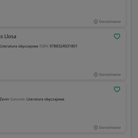
Starachowice
s Llosa
OBSERWU
:
Literatura obyczajowa
ISBN:
9788324031801
Starachowice
OBSERWU
 Zevin
Gatunek:
Literatura obyczajowa
Starachowice