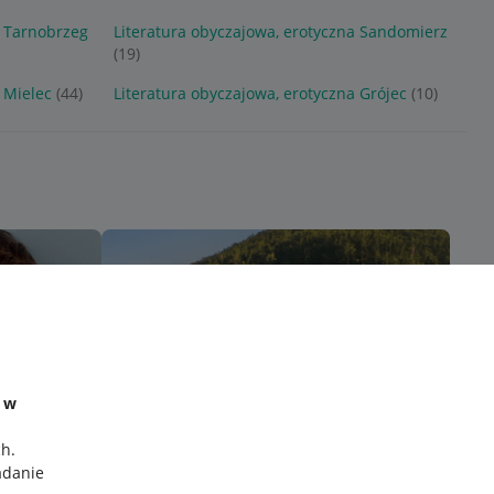
a Tarnobrzeg
Literatura obyczajowa, erotyczna Sandomierz
(19)
 Mielec
(44)
Literatura obyczajowa, erotyczna Grójec
(10)
e w
ch
.
adanie