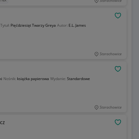
Starachowice
ATNA
OBSERWU
Tytuł:
Pięćdziesiąt Twarzy Greya
Autor:
E.L. James
Starachowice
OBSERWU
ki
Nośnik:
książka papierowa
Wydanie:
Standardowe
Starachowice
cz
OBSERWU