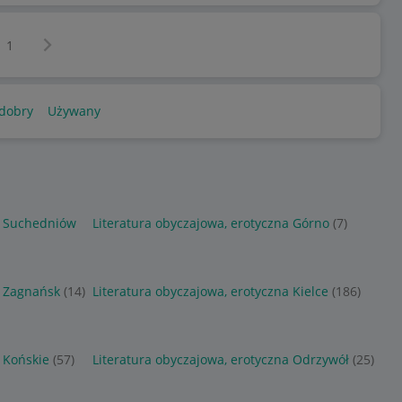
Następna strona
z
1
dobry
Używany
a Suchedniów
Literatura obyczajowa, erotyczna Górno
(7)
a Zagnańsk
(14)
Literatura obyczajowa, erotyczna Kielce
(186)
 Końskie
(57)
Literatura obyczajowa, erotyczna Odrzywół
(25)