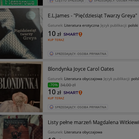
CZĘSTO SPRZEDAJE
SPRZEDAJĄCY: OSOBA PRYW
E.L.James - "Pięćdziesiąt Twarzy Greya"
Gatunek:
Literatura erotyczna
Język publikacji:
polski
10
zł
KUP TERAZ
SPRZEDAJĄCY: OSOBA PRYWATNA
Blondynka Joyce Carol Oates
Gatunek:
Literatura obyczajowa
Język publikacji:
pols
34
,00 zł
-70%
10
zł
KUP TERAZ
SPRZEDAJĄCY: OSOBA PRYWATNA
Listy pełne marzeń Magdalena Witkiewi
Gatunek:
Literatura obyczajowa