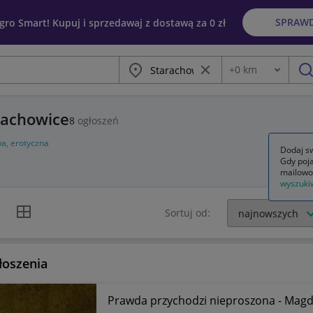
SPRAW
egro Smart! Kupuj i sprzedawaj z dostawą za 0 zł
Miasto
Wyczyść frazę
+
0
km
Odległość
szu
arachowice
8
ogłoszeń
wa, erotyczna
Dodaj sw
Gdy poja
mailowo
wyszuki
k listy
Widok siatki
Sortuj od:
łoszenia
Prawda przychodzi nieproszona - Magda