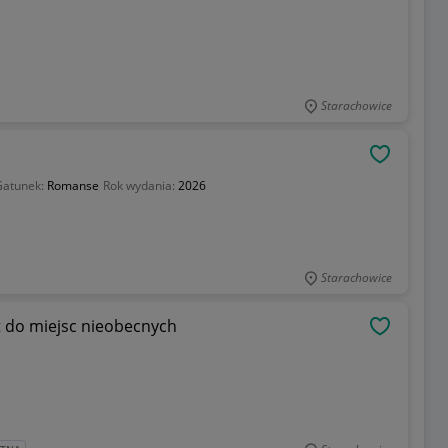
Starachowice
OBSERWU
Gatunek:
Romanse
Rok wydania:
2026
Starachowice
t do miejsc nieobecnych
OBSERWU