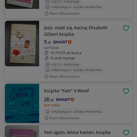
CZĘSTO SPRZEDAJE
SPRZEDAJĄCY: OSOBA PRYWATNA
Rawa Mazowiecka
Jedz, módl się, kochaj Elisabeth
OBSE
Gilbert książka
5
zł
LICYTACJA
01:16:55
do końca
0 osób licytuje
CZĘSTO SPRZEDAJE
SPRZEDAJĄCY: OSOBA PRYWATNA
Rawa Mazowiecka
Książka "Fale" V.Woolf
OBSE
20
zł
KUP TERAZ
SPRZEDAJĄCY: OSOBA PRYWATNA
Rawa Mazowiecka
Feel again, Mona Kasten, książka
OBSE