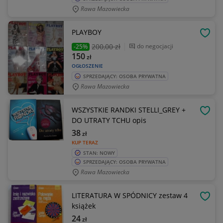
Rawa Mazowiecka
PLAYBOY
OBSE
200
,00 zł
do negocjacji
-25%
150
zł
OGŁOSZENIE
SPRZEDAJĄCY: OSOBA PRYWATNA
Rawa Mazowiecka
WSZYSTKIE RANDKI STELLI_GREY +
OBSE
DO UTRATY TCHU opis
38
zł
KUP TERAZ
STAN: NOWY
SPRZEDAJĄCY: OSOBA PRYWATNA
Rawa Mazowiecka
LITERATURA W SPÓDNICY zestaw 4
OBSE
książek
24
zł