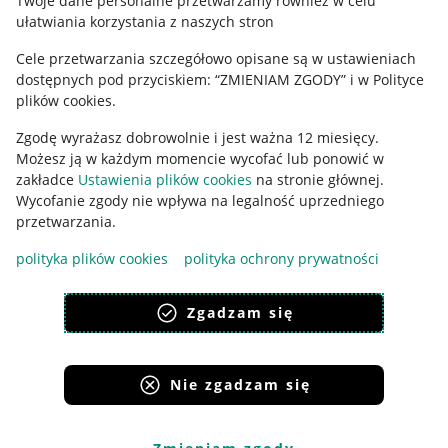
Twoje dane personalne przetwarzamy również w celu
ułatwiania korzystania z naszych stron
Ustawienia plików "cookies"
Cele przetwarzania szczegółowo opisane są w ustawieniach
Udostępnianie lokalizacji
dostępnych pod przyciskiem: “ZMIENIAM ZGODY” i w Polityce
Informacje dla Aktu o Usługach Cyfrowych
plików cookies.
Zgodę wyrażasz dobrowolnie i jest ważna 12 miesięcy.
Pobierz aplikację
Możesz ją w każdym momencie wycofać lub ponowić w
zakładce
Ustawienia plików cookies
na stronie głównej.
Wycofanie zgody nie wpływa na legalność uprzedniego
przetwarzania.
polityka plików cookies
polityka ochrony prywatności
Zgadzam się
Nie zgadzam się
Korzystanie z serwisu oznacza akceptację
regulaminu
.