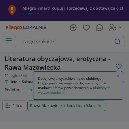
Allegro Smart! Kupuj i sprzedawaj z dostawą za 0 zł
Sprawdź »
Otwórz menu z kategoriami
szukaj
Literatura obyczajowa, erotyczna -
Rawa Mazowiecka
POL
11
ogłoszeń
Zamkn
Dodaj swoje wyszukiwania do ulubionych.
ro Lokalnie
Kultura i rozrywka
Książki
Literatura obyczajowa, erotyczna
Gdy pojawią się nowe oferty, wyślemy Ci je
mailowo. Ustaw powiadomienia w
ulubionych
Podobne:
literatura obyczajowa erotyczna
wyszukiwaniach
.
Filtruj
Rawa Mazowiecka, Łódzkie, +0 km