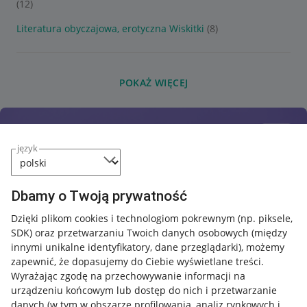
(12)
Literatura obyczajowa, erotyczna Wiskitki
(8)
POKAŻ WIĘCEJ
język
Dbamy o Twoją prywatność
Dzięki plikom cookies i technologiom pokrewnym
(np. piksele,
SDK)
oraz przetwarzaniu Twoich danych osobowych
(między
innymi unikalne identyfikatory, dane przeglądarki)
, możemy
zapewnić, że dopasujemy do Ciebie wyświetlane treści.
Wyrażając zgodę na przechowywanie informacji na
urządzeniu końcowym lub dostęp do nich i przetwarzanie
danych (w tym w obszarze profilowania, analiz rynkowych i