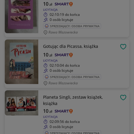
10
zł
LICYTACJA
02:10:19
do końca
0 osób licytuje
SPRZEDAJĄCY: OSOBA PRYWATNA
Rawa Mazowiecka
Gotując dla Picassa, książka
OBSE
10
zł
LICYTACJA
02:10:04
do końca
0 osób licytuje
SPRZEDAJĄCY: OSOBA PRYWATNA
Rawa Mazowiecka
Planeta Singli, zestaw książek,
OBSE
książka
10
zł
LICYTACJA
02:09:56
do końca
0 osób licytuje
SPRZEDAJĄCY: OSOBA PRYWATNA