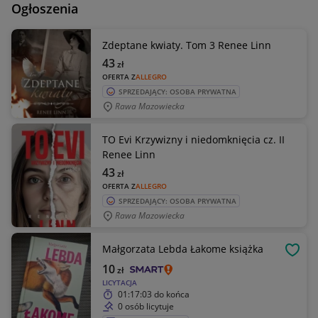
Ogłoszenia
Zdeptane kwiaty. Tom 3 Renee Linn
43
zł
OFERTA Z
ALLEGRO
SPRZEDAJĄCY: OSOBA PRYWATNA
Rawa Mazowiecka
TO Evi Krzywizny i niedomknięcia cz. II
Renee Linn
43
zł
OFERTA Z
ALLEGRO
SPRZEDAJĄCY: OSOBA PRYWATNA
Rawa Mazowiecka
Małgorzata Lebda Łakome książka
OBSE
10
zł
LICYTACJA
01:17:03
do końca
0 osób licytuje