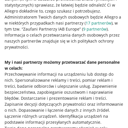
statystycznych) sprawiasz, że łatwiej będzie odnaleźć Ci w
Allegro dokładnie to, czego szukasz i potrzebujesz.
Administratorem Twoich danych osobowych będzie Allegro a
w niektórych przypadkach nasi partnerzy (
17
partnerów
), w
tym tzw. “Zaufani Partnerzy IAB Europe” (
9
partnerów
).
Przydatne informacje
Informacja o celach przetwarzania danych osobowych przez
naszych partnerów znajduje się w ich politykach ochrony
prywatności.
Jak to działa
Napisz do nas
My i nasi partnerzy możemy przetwarzać dane personalne
w celach:
Allegro Gadane dla sprzedających
Przechowywanie informacji na urządzeniu lub dostęp do
Allegro Gadane dla kupujących
nich
.
Spersonalizowane reklamy i treści, pomiar reklam i
treści, badanie odbiorców i ulepszanie usług
.
Zapewnienie
Mapa miejscowości
bezpieczeństwa, zapobieganie oszustwom i naprawianie
błędów
.
Dostarczanie i prezentowanie reklam i treści
.
Informacje prawne
Zapisanie decyzji dotyczących prywatności oraz informowanie
o nich
.
Dopasowanie i łączenie danych z innych źródeł
.
Regulamin
Łączenie różnych urządzeń
.
Identyfikacja urządzeń na
podstawie informacji przesyłanych automatycznie
.
Polityka plików "cookies"