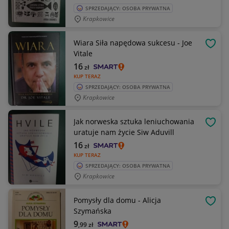
SPRZEDAJĄCY: OSOBA PRYWATNA
Krapkowice
Wiara Siła napędowa sukcesu - Joe
OBSE
Vitale
16
zł
KUP TERAZ
SPRZEDAJĄCY: OSOBA PRYWATNA
Krapkowice
Jak norweska sztuka leniuchowania
OBSE
uratuje nam życie Siw Aduvill
16
zł
KUP TERAZ
SPRZEDAJĄCY: OSOBA PRYWATNA
Krapkowice
Pomysły dla domu - Alicja
OBSE
Szymańska
9
,99
zł