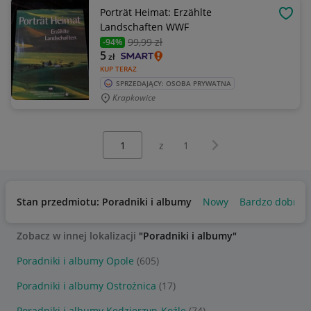
Porträt Heimat: Erzählte
OBSE
Landschaften WWF
99
,99 zł
-94%
5
zł
KUP TERAZ
SPRZEDAJĄCY: OSOBA PRYWATNA
Krapkowice
Wybierz stronę:
Następna strona
z
1
Stan przedmiotu: Poradniki i albumy
Nowy
Bardzo dobry
Zobacz w innej lokalizacji
"Poradniki i albumy"
Poradniki i albumy Opole
(605)
Poradniki i albumy Ostrożnica
(17)
Poradniki i albumy Kędzierzyn-Koźle
(74)