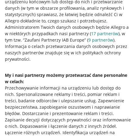
urządzeniu końcowym lub dostęp do nich i przetwarzanie
danych (w tym w obszarze profilowania, analiz rynkowych i
statystycznych) sprawiasz, że łatwiej będzie odnaleźć Ci w
Allegro dokładnie to, czego szukasz i potrzebujesz.
Administratorem Twoich danych osobowych będzie Allegro a
w niektórych przypadkach nasi partnerzy (
17
partnerów
), w
tym tzw. “Zaufani Partnerzy IAB Europe” (
9
partnerów
).
Przydatne informacje
Informacja o celach przetwarzania danych osobowych przez
naszych partnerów znajduje się w ich politykach ochrony
prywatności.
Jak to działa
Napisz do nas
My i nasi partnerzy możemy przetwarzać dane personalne
w celach:
Allegro Gadane dla sprzedających
Przechowywanie informacji na urządzeniu lub dostęp do
Allegro Gadane dla kupujących
nich
.
Spersonalizowane reklamy i treści, pomiar reklam i
treści, badanie odbiorców i ulepszanie usług
.
Zapewnienie
Mapa miejscowości
bezpieczeństwa, zapobieganie oszustwom i naprawianie
błędów
.
Dostarczanie i prezentowanie reklam i treści
.
Informacje prawne
Zapisanie decyzji dotyczących prywatności oraz informowanie
o nich
.
Dopasowanie i łączenie danych z innych źródeł
.
Regulamin
Łączenie różnych urządzeń
.
Identyfikacja urządzeń na