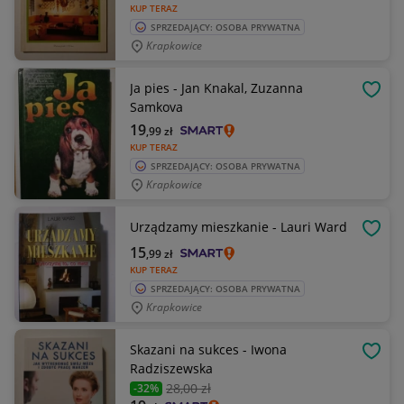
KUP TERAZ
SPRZEDAJĄCY: OSOBA PRYWATNA
Krapkowice
Ja pies - Jan Knakal, Zuzanna
OBSE
Samkova
19
,99
zł
KUP TERAZ
SPRZEDAJĄCY: OSOBA PRYWATNA
Krapkowice
Urządzamy mieszkanie - Lauri Ward
OBSE
15
,99
zł
KUP TERAZ
SPRZEDAJĄCY: OSOBA PRYWATNA
Krapkowice
Skazani na sukces - Iwona
OBSE
Radziszewska
28
,00 zł
-32%