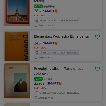
fotek!)
38
,00 zł
-26%
28
zł
KUP TERAZ
SPRZEDAJĄCY: OSOBA PRYWATNA
Krapkowice
Elementarz Wojciecha Eichelberga
OBSE
24
zł
KUP TERAZ
SPRZEDAJĄCY: OSOBA PRYWATNA
Krapkowice
Przepiękny album: Tatry (praca
OBSE
zbiorowa)
43
,00 zł
-20%
33
,99
zł
KUP TERAZ
SPRZEDAJĄCY: OSOBA PRYWATNA
Krapkowice