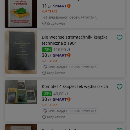
11
zł
KUP TERAZ
SPRZEDAJĄCY: OSOBA PRYWATNA
Krapkowice
Die Wechselstromtechnik- książka
OBSE
techniczna z 1904
110
,00 zł
-72%
30
zł
KUP TERAZ
SPRZEDAJĄCY: OSOBA PRYWATNA
Krapkowice
Komplet 4 książeczek wędkarskich
OBSE
40
,00 zł
-25%
30
zł
KUP TERAZ
SPRZEDAJĄCY: OSOBA PRYWATNA
Krapkowice