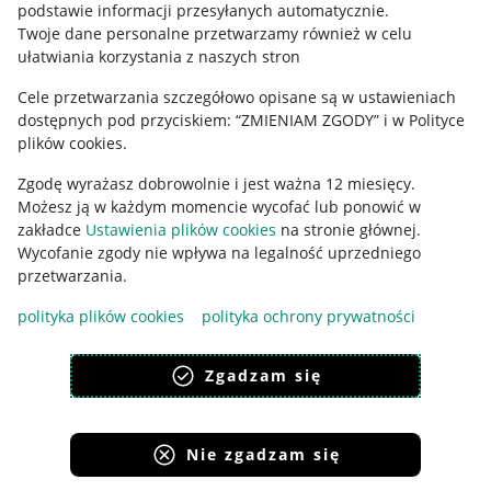
podstawie informacji przesyłanych automatycznie
.
Polityka plików "cookies"
Twoje dane personalne przetwarzamy również w celu
ułatwiania korzystania z naszych stron
Ustawienia plików "cookies"
Cele przetwarzania szczegółowo opisane są w ustawieniach
Udostępnianie lokalizacji
dostępnych pod przyciskiem: “ZMIENIAM ZGODY” i w Polityce
Informacje dla Aktu o Usługach Cyfrowych
plików cookies.
Zgodę wyrażasz dobrowolnie i jest ważna 12 miesięcy.
Pobierz aplikację
Możesz ją w każdym momencie wycofać lub ponowić w
zakładce
Ustawienia plików cookies
na stronie głównej.
Wycofanie zgody nie wpływa na legalność uprzedniego
przetwarzania.
polityka plików cookies
polityka ochrony prywatności
Zgadzam się
Nie zgadzam się
Korzystanie z serwisu oznacza akceptację
regulaminu
.