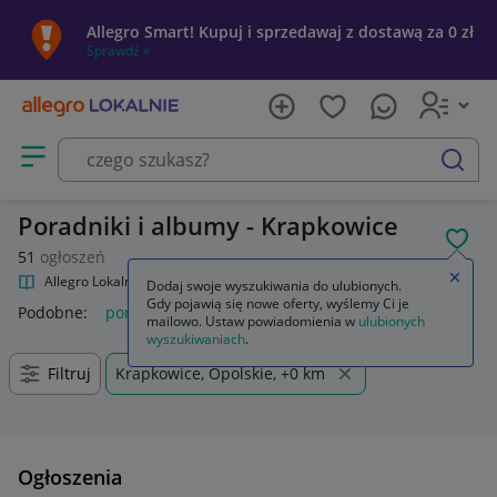
Allegro Smart! Kupuj i sprzedawaj z dostawą za 0 zł
Sprawdź »
Otwórz menu z kategoriami
szukaj
Poradniki i albumy - Krapkowice
POL
51
ogłoszeń
Zamkn
Allegro Lokalnie
Kultura i rozrywka
Książki
Poradniki i albumy
Dodaj swoje wyszukiwania do ulubionych.
Gdy pojawią się nowe oferty, wyślemy Ci je
Podobne:
poradniki i albumy
mailowo. Ustaw powiadomienia w
ulubionych
wyszukiwaniach
.
Filtruj
Krapkowice, Opolskie, +0 km
Ogłoszenia