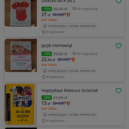
Dziecko od A do Z
OBSE
30
,00 zł
do negocjacji
-10%
27
zł
KUP TERAZ
SPRZEDAJĄCY: OSOBA PRYWATNA
Krapkowice
Język niemowląt
OBSE
25
,00 zł
do negocjacji
-10%
22
,50
zł
KUP TERAZ
SPRZEDAJĄCY: OSOBA PRYWATNA
Krapkowice
Happydays Mateusz Grzesiak
OBSE
21
,00 zł
-38%
13
zł
KUP TERAZ
SPRZEDAJĄCY: OSOBA PRYWATNA
Krapkowice