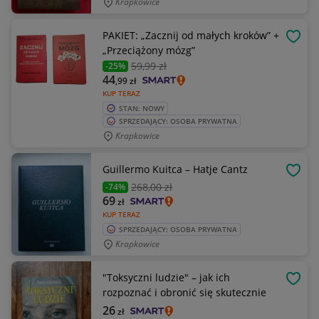
Krapkowice
PAKIET: „Zacznij od małych kroków” +
OBSE
„Przeciążony mózg”
59
,99 zł
-25%
44
,99
zł
KUP TERAZ
STAN: NOWY
SPRZEDAJĄCY: OSOBA PRYWATNA
Krapkowice
Guillermo Kuitca – Hatje Cantz
OBSE
268
,00 zł
-74%
69
zł
KUP TERAZ
SPRZEDAJĄCY: OSOBA PRYWATNA
Krapkowice
"Toksyczni ludzie" – jak ich
OBSE
rozpoznać i obronić się skutecznie
26
zł