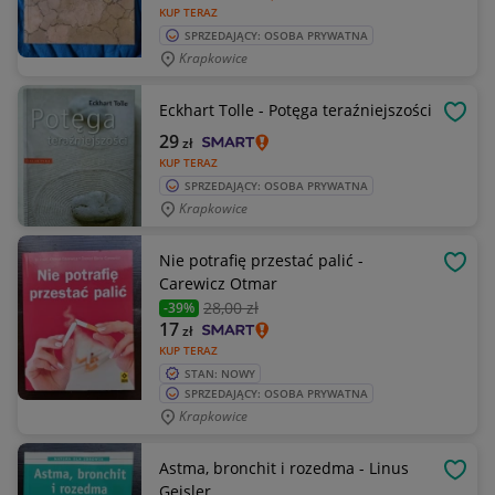
KUP TERAZ
SPRZEDAJĄCY: OSOBA PRYWATNA
Krapkowice
Eckhart Tolle - Potęga teraźniejszości
OBSE
29
zł
KUP TERAZ
SPRZEDAJĄCY: OSOBA PRYWATNA
Krapkowice
Nie potrafię przestać palić -
OBSE
Carewicz Otmar
28
,00 zł
-39%
17
zł
KUP TERAZ
STAN: NOWY
SPRZEDAJĄCY: OSOBA PRYWATNA
Krapkowice
Astma, bronchit i rozedma - Linus
OBSE
Geisler