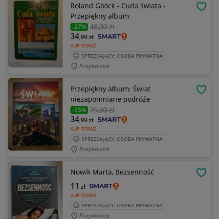
Roland Gööck - Cuda świata -
OBSE
Przepiękny album
48
,00 zł
-27%
34
,99
zł
KUP TERAZ
SPRZEDAJĄCY: OSOBA PRYWATNA
Krapkowice
Przepiękny album: Świat
OBSE
niezapomniane podróże
79
,00 zł
-55%
34
,99
zł
KUP TERAZ
SPRZEDAJĄCY: OSOBA PRYWATNA
Krapkowice
Nowik Marta, Bezsenność
OBSE
11
zł
KUP TERAZ
SPRZEDAJĄCY: OSOBA PRYWATNA
Krapkowice