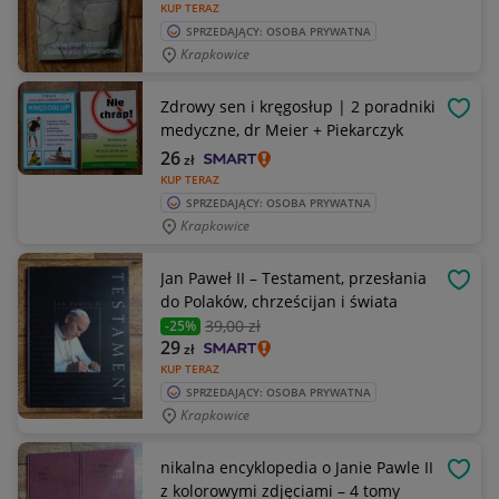
KUP TERAZ
SPRZEDAJĄCY: OSOBA PRYWATNA
Krapkowice
Zdrowy sen i kręgosłup | 2 poradniki
OBSE
medyczne, dr Meier + Piekarczyk
26
zł
KUP TERAZ
SPRZEDAJĄCY: OSOBA PRYWATNA
Krapkowice
Jan Paweł II – Testament, przesłania
OBSE
do Polaków, chrześcijan i świata
39
,00 zł
-25%
29
zł
KUP TERAZ
SPRZEDAJĄCY: OSOBA PRYWATNA
Krapkowice
nikalna encyklopedia o Janie Pawle II
OBSE
z kolorowymi zdjęciami – 4 tomy