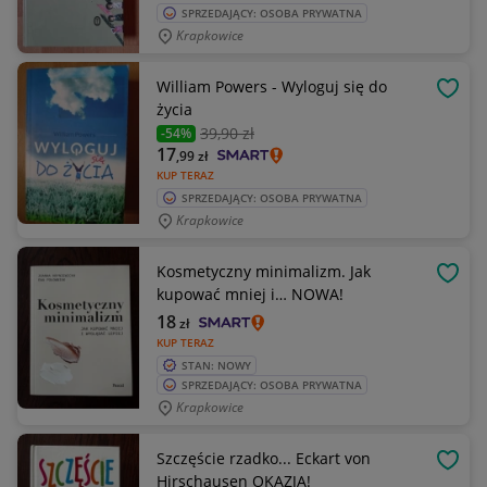
SPRZEDAJĄCY: OSOBA PRYWATNA
Krapkowice
William Powers - Wyloguj się do
OBSE
życia
39
,90 zł
-54%
17
,99
zł
KUP TERAZ
SPRZEDAJĄCY: OSOBA PRYWATNA
Krapkowice
Kosmetyczny minimalizm. Jak
OBSE
kupować mniej i… NOWA!
18
zł
KUP TERAZ
STAN: NOWY
SPRZEDAJĄCY: OSOBA PRYWATNA
Krapkowice
Szczęście rzadko... Eckart von
OBSE
Hirschausen OKAZJA!