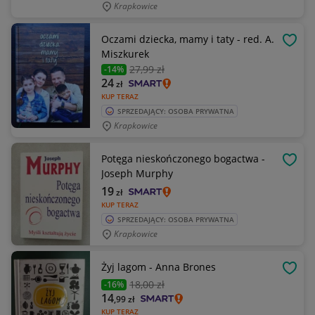
Krapkowice
Oczami dziecka, mamy i taty - red. A.
OBSE
Miszkurek
27
,99 zł
-14%
24
zł
KUP TERAZ
SPRZEDAJĄCY: OSOBA PRYWATNA
Krapkowice
Potęga nieskończonego bogactwa -
OBSE
Joseph Murphy
19
zł
KUP TERAZ
SPRZEDAJĄCY: OSOBA PRYWATNA
Krapkowice
Żyj lagom - Anna Brones
OBSE
18
,00 zł
-16%
14
,99
zł
KUP TERAZ