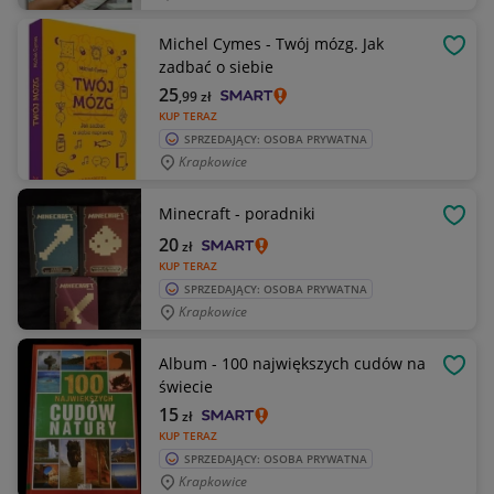
Michel Cymes - Twój mózg. Jak
OBSE
zadbać o siebie
25
,99
zł
KUP TERAZ
SPRZEDAJĄCY: OSOBA PRYWATNA
Krapkowice
Minecraft - poradniki
OBSE
20
zł
KUP TERAZ
SPRZEDAJĄCY: OSOBA PRYWATNA
Krapkowice
Album - 100 największych cudów na
OBSE
świecie
15
zł
KUP TERAZ
SPRZEDAJĄCY: OSOBA PRYWATNA
Krapkowice