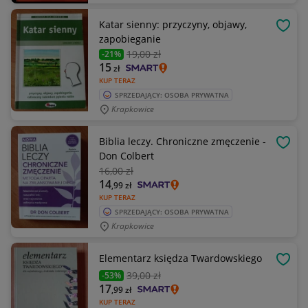
Katar sienny: przyczyny, objawy,
OBSE
zapobieganie
19
,00 zł
-21%
15
zł
KUP TERAZ
SPRZEDAJĄCY: OSOBA PRYWATNA
Krapkowice
Biblia leczy. Chroniczne zmęczenie -
OBSE
Don Colbert
16
,00 zł
14
,99
zł
KUP TERAZ
SPRZEDAJĄCY: OSOBA PRYWATNA
Krapkowice
Elementarz księdza Twardowskiego
OBSE
39
,00 zł
-53%
17
,99
zł
KUP TERAZ