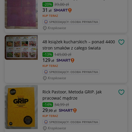
39
,00 zł
-20%
31
zł
KUP TERAZ
SPRZEDAJĄCY: OSOBA PRYWATNA
Krapkowice
48 książek kucharskich – ponad 4400
OBSE
stron smaków z całego świata
149
,00 zł
-13%
129
zł
KUP TERAZ
SPRZEDAJĄCY: OSOBA PRYWATNA
Krapkowice
Rick Pastoor, Metoda GRIP. Jak
OBSE
pracować mądrze
34
,99 zł
-14%
29
,99
zł
KUP TERAZ
SPRZEDAJĄCY: OSOBA PRYWATNA
Krapkowice