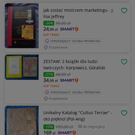
Jak zostać mistrzem marketingu - J.
OBSE
Fox Jeffrey
38
,00 zł
-34%
24
,99
zł
KUP TERAZ
SPRZEDAJĄCY: OSOBA PRYWATNA
Krapkowice
ZESTAW: 2 książki dla ludzi
OBSE
twórczych: Karpowicz, Góralski
48
,00 zł
-27%
34
,99
zł
KUP TERAZ
SPRZEDAJĄCY: OSOBA PRYWATNA
Krapkowice
Unikalny Katalog "Cultus Terrae" -
OBSE
oto piękno! (Pol-Ang)
189
,00 zł
do negocjacji
-10%
169
zł