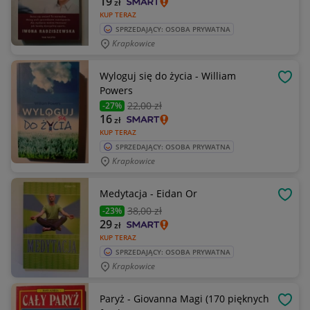
19
zł
KUP TERAZ
SPRZEDAJĄCY: OSOBA PRYWATNA
Krapkowice
Wyloguj się do życia - William
OBSE
Powers
22
,00 zł
-27%
16
zł
KUP TERAZ
SPRZEDAJĄCY: OSOBA PRYWATNA
Krapkowice
Medytacja - Eidan Or
OBSE
38
,00 zł
-23%
29
zł
KUP TERAZ
SPRZEDAJĄCY: OSOBA PRYWATNA
Krapkowice
Paryż - Giovanna Magi (170 pięknych
OBSE