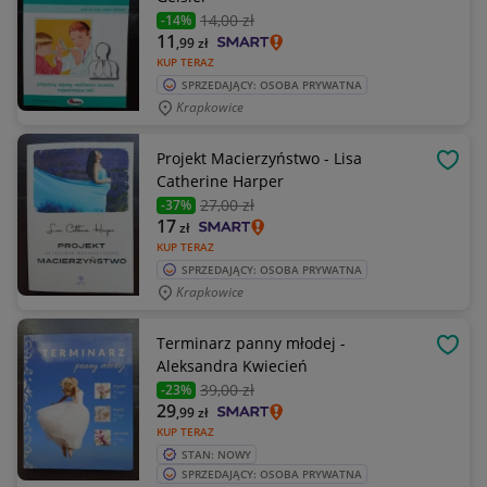
14
,00 zł
-14%
11
,99
zł
KUP TERAZ
SPRZEDAJĄCY: OSOBA PRYWATNA
Krapkowice
Projekt Macierzyństwo - Lisa
OBSE
Catherine Harper
27
,00 zł
-37%
17
zł
KUP TERAZ
SPRZEDAJĄCY: OSOBA PRYWATNA
Krapkowice
Terminarz panny młodej -
OBSE
Aleksandra Kwiecień
39
,00 zł
-23%
29
,99
zł
KUP TERAZ
STAN: NOWY
SPRZEDAJĄCY: OSOBA PRYWATNA