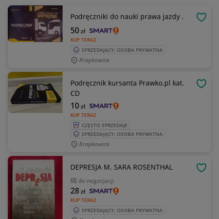
Podręczniki do nauki prawa jazdy .
OBSE
50
zł
KUP TERAZ
SPRZEDAJĄCY: OSOBA PRYWATNA
Krapkowice
Podręcznik kursanta Prawko.pl kat.
OBSE
CD
10
zł
KUP TERAZ
CZĘSTO SPRZEDAJE
SPRZEDAJĄCY: OSOBA PRYWATNA
Krapkowice
DEPRESJA M. SARA ROSENTHAL
OBSE
do negocjacji
28
zł
KUP TERAZ
SPRZEDAJĄCY: OSOBA PRYWATNA