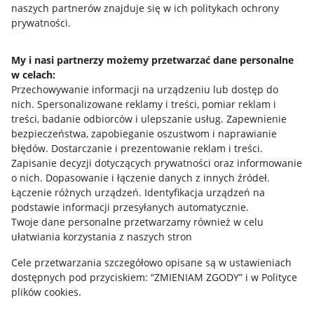
naszych partnerów znajduje się w ich politykach ochrony
prywatności.
Jak to działa
Napisz do nas
My i nasi partnerzy możemy przetwarzać dane personalne
w celach:
Allegro Gadane dla sprzedających
Przechowywanie informacji na urządzeniu lub dostęp do
Allegro Gadane dla kupujących
nich
.
Spersonalizowane reklamy i treści, pomiar reklam i
treści, badanie odbiorców i ulepszanie usług
.
Zapewnienie
Mapa miejscowości
bezpieczeństwa, zapobieganie oszustwom i naprawianie
błędów
.
Dostarczanie i prezentowanie reklam i treści
.
Informacje prawne
Zapisanie decyzji dotyczących prywatności oraz informowanie
o nich
.
Dopasowanie i łączenie danych z innych źródeł
.
Regulamin
Łączenie różnych urządzeń
.
Identyfikacja urządzeń na
podstawie informacji przesyłanych automatycznie
.
Polityka plików "cookies"
Twoje dane personalne przetwarzamy również w celu
ułatwiania korzystania z naszych stron
Ustawienia plików "cookies"
Cele przetwarzania szczegółowo opisane są w ustawieniach
Udostępnianie lokalizacji
dostępnych pod przyciskiem: “ZMIENIAM ZGODY” i w Polityce
Informacje dla Aktu o Usługach Cyfrowych
plików cookies.