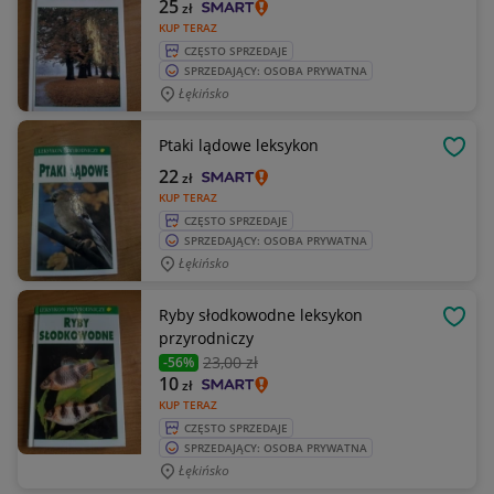
25
zł
KUP TERAZ
CZĘSTO SPRZEDAJE
SPRZEDAJĄCY: OSOBA PRYWATNA
Łękińsko
Ptaki lądowe leksykon
OBSE
22
zł
KUP TERAZ
CZĘSTO SPRZEDAJE
SPRZEDAJĄCY: OSOBA PRYWATNA
Łękińsko
Ryby słodkowodne leksykon
OBSE
przyrodniczy
23
,00 zł
-56%
10
zł
KUP TERAZ
CZĘSTO SPRZEDAJE
SPRZEDAJĄCY: OSOBA PRYWATNA
Łękińsko