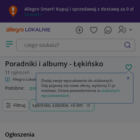
Allegro Smart! Kupuj i sprzedawaj z dostawą za 0 zł
Sprawdź »
Otwórz menu z kategoriami
szukaj
Poradniki i albumy - Łękińsko
POL
11
ogłoszeń
Zamkn
Allegro Lokalnie
Kultura i rozrywka
Książki
Poradniki i albumy
Dodaj swoje wyszukiwania do ulubionych.
Gdy pojawią się nowe oferty, wyślemy Ci je
Podobne:
poradniki i albumy
mailowo. Ustaw powiadomienia w
ulubionych
wyszukiwaniach
.
Filtruj
Łękińsko, Łódzkie, +0 km
Ogłoszenia