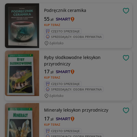
Podręcznik ceramika
OBSE
55
zł
KUP TERAZ
CZĘSTO SPRZEDAJE
SPRZEDAJĄCY: OSOBA PRYWATNA
Łękińsko
Ryby słodkowodne leksykon
OBSE
przyrodniczy
17
zł
KUP TERAZ
CZĘSTO SPRZEDAJE
SPRZEDAJĄCY: OSOBA PRYWATNA
Łękińsko
Minerały leksykon przyrodniczy
OBSE
17
zł
KUP TERAZ
CZĘSTO SPRZEDAJE
SPRZEDAJĄCY: OSOBA PRYWATNA