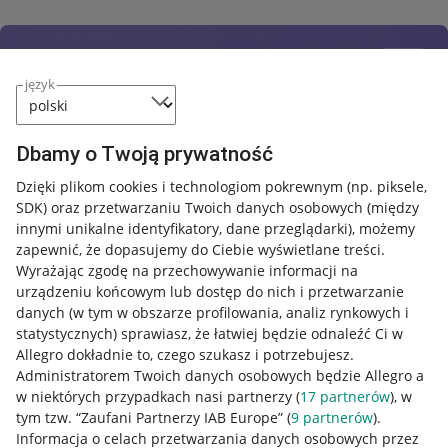
język
Dbamy o Twoją prywatność
Dzięki plikom cookies i technologiom pokrewnym
(np. piksele,
SDK)
oraz przetwarzaniu Twoich danych osobowych
(między
innymi unikalne identyfikatory, dane przeglądarki)
, możemy
zapewnić, że dopasujemy do Ciebie wyświetlane treści.
Wyrażając zgodę na przechowywanie informacji na
urządzeniu końcowym lub dostęp do nich i przetwarzanie
danych (w tym w obszarze profilowania, analiz rynkowych i
statystycznych) sprawiasz, że łatwiej będzie odnaleźć Ci w
Allegro dokładnie to, czego szukasz i potrzebujesz.
Administratorem Twoich danych osobowych będzie Allegro a
w niektórych przypadkach nasi partnerzy (
17
partnerów
), w
tym tzw. “Zaufani Partnerzy IAB Europe” (
9
partnerów
).
Przydatne informacje
Informacja o celach przetwarzania danych osobowych przez