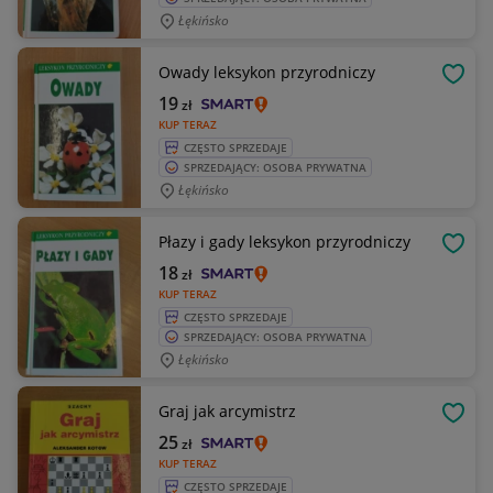
Łękińsko
Owady leksykon przyrodniczy
OBSE
19
zł
KUP TERAZ
CZĘSTO SPRZEDAJE
SPRZEDAJĄCY: OSOBA PRYWATNA
Łękińsko
Płazy i gady leksykon przyrodniczy
OBSE
18
zł
KUP TERAZ
CZĘSTO SPRZEDAJE
SPRZEDAJĄCY: OSOBA PRYWATNA
Łękińsko
Graj jak arcymistrz
OBSE
25
zł
KUP TERAZ
CZĘSTO SPRZEDAJE