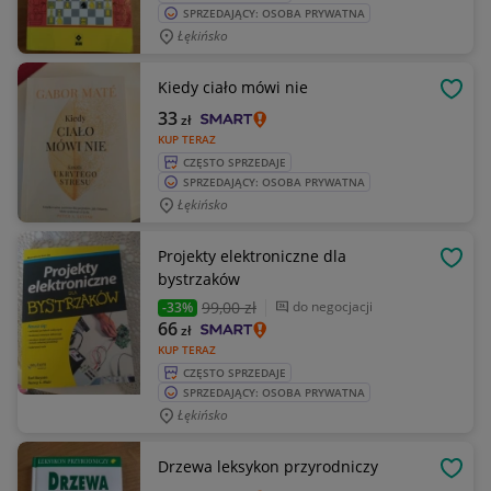
SPRZEDAJĄCY: OSOBA PRYWATNA
Łękińsko
Kiedy ciało mówi nie
OBSE
33
zł
KUP TERAZ
CZĘSTO SPRZEDAJE
SPRZEDAJĄCY: OSOBA PRYWATNA
Łękińsko
Projekty elektroniczne dla
OBSE
bystrzaków
99
,00 zł
do negocjacji
-33%
66
zł
KUP TERAZ
CZĘSTO SPRZEDAJE
SPRZEDAJĄCY: OSOBA PRYWATNA
Łękińsko
Drzewa leksykon przyrodniczy
OBSE