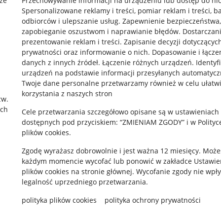
że
Przechowywanie informacji na urządzeniu lub dostęp do ni
Spersonalizowane reklamy i treści, pomiar reklam i treści, b
odbiorców i ulepszanie usług
.
Zapewnienie bezpieczeństwa,
zapobieganie oszustwom i naprawianie błędów
.
Dostarczani
prezentowanie reklam i treści
.
Zapisanie decyzji dotyczącyc
prywatności oraz informowanie o nich
.
Dopasowanie i łącze
danych z innych źródeł
.
Łączenie różnych urządzeń
.
Identyf
rawne
Pobierz aplikację
urządzeń na podstawie informacji przesyłanych automatycz
Twoje dane personalne przetwarzamy również w celu ułatw
korzystania z naszych stron
zw.
ach
 "cookies"
Cele przetwarzania szczegółowo opisane są w ustawieniach
dostępnych pod przyciskiem: “ZMIENIAM ZGODY” i w Polityc
ów "cookies"
plików cookies.
okalizacji
Zgodę wyrażasz dobrowolnie i jest ważna 12 miesięcy. Może
każdym momencie wycofać lub ponowić w zakładce
Ustawie
 Aktu o Usługach Cyfrowych
plików cookies
na stronie głównej. Wycofanie zgody nie wpł
legalność uprzedniego przetwarzania.
polityka plików cookies
polityka ochrony prywatności