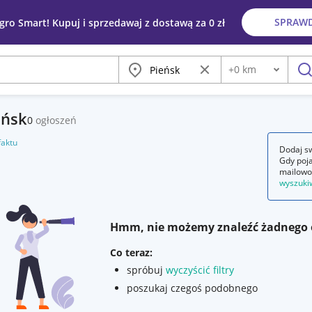
SPRAW
egro Smart! Kupuj i sprzedawaj z dostawą za 0 zł
Miasto
Wyczyść frazę
+
0
km
Odległość
szu
eńsk
0
ogłoszeń
faktu
Dodaj sw
Gdy poja
mailowo
wyszuki
Hmm, nie możemy znaleźć żadnego 
Co teraz:
spróbuj
wyczyścić filtry
poszukaj czegoś podobnego