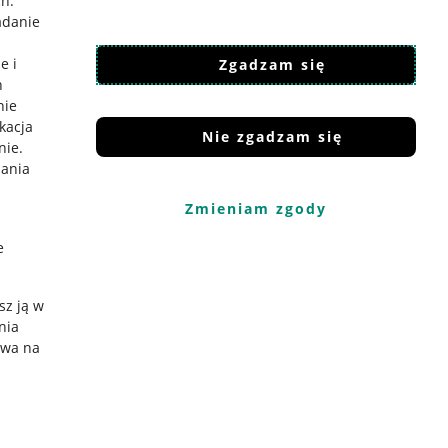
ch
.
adanie
e i
Zgadzam się
h
nie
ikacja
Nie zgadzam się
nie
.
iania
Zmieniam zgody
e
sz ją w
nia
ywa na