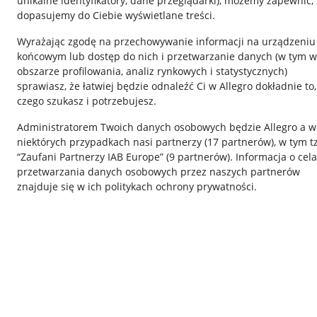
unikalne identyfikatory, dane przeglądarki)
, możemy zapewnić, 
dopasujemy do Ciebie wyświetlane treści.
Wyrażając zgodę na przechowywanie informacji na urządzeniu
końcowym lub dostęp do nich i przetwarzanie danych (w tym w
obszarze profilowania, analiz rynkowych i statystycznych)
Nawigacja
sprawiasz, że łatwiej będzie odnaleźć Ci w Allegro dokładnie to,
czego szukasz i potrzebujesz.
Przydatne informacje
Informacje p
Administratorem Twoich danych osobowych będzie Allegro a w
Jak to działa
Regulamin
niektórych przypadkach nasi partnerzy (
17
partnerów
), w tym t
“Zaufani Partnerzy IAB Europe” (
9
partnerów
). Informacja o cel
Napisz do nas
Polityka plików
przetwarzania danych osobowych przez naszych partnerów
Allegro Gadane dla sprzedających
Ustawienia plik
znajduje się w ich politykach ochrony prywatności.
Allegro Gadane dla kupujących
Udostępnianie l
Mapa miejscowości
Informacje dla
Korzystanie z serwisu oznacza akceptację
regulaminu
.