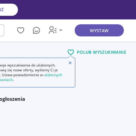
DŹ
WYSTAW
kaj
POLUB WYSZUKIWANIE
Zamknij wskazówkę
oje wyszukiwania do ulubionych.
wią się nowe oferty, wyślemy Ci je
. Ustaw powiadomienia w
ulubionych
waniach
.
ogłoszenia