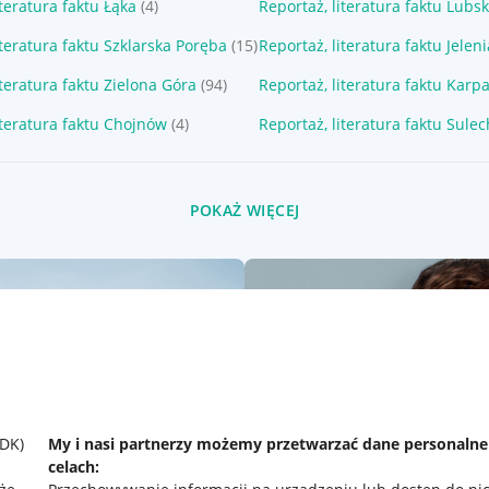
iteratura faktu Łąka
(4)
Reportaż, literatura faktu Lubs
iteratura faktu Szklarska Poręba
(15)
Reportaż, literatura faktu Jelen
iteratura faktu Zielona Góra
(94)
Reportaż, literatura faktu Karp
iteratura faktu Chojnów
(4)
Reportaż, literatura faktu Sule
POKAŻ WIĘCEJ
SDK)
My i nasi partnerzy możemy przetwarzać dane personaln
celach: