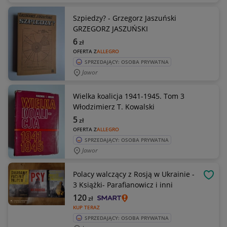
Szpiedzy? - Grzegorz Jaszuński
GRZEGORZ JASZUŃSKI
6
zł
OFERTA Z
ALLEGRO
SPRZEDAJĄCY: OSOBA PRYWATNA
Jawor
Wielka koalicja 1941-1945. Tom 3
Włodzimierz T. Kowalski
5
zł
OFERTA Z
ALLEGRO
SPRZEDAJĄCY: OSOBA PRYWATNA
Jawor
Polacy walczący z Rosją w Ukrainie -
OBSE
3 Książki- Parafianowicz i inni
120
zł
KUP TERAZ
SPRZEDAJĄCY: OSOBA PRYWATNA