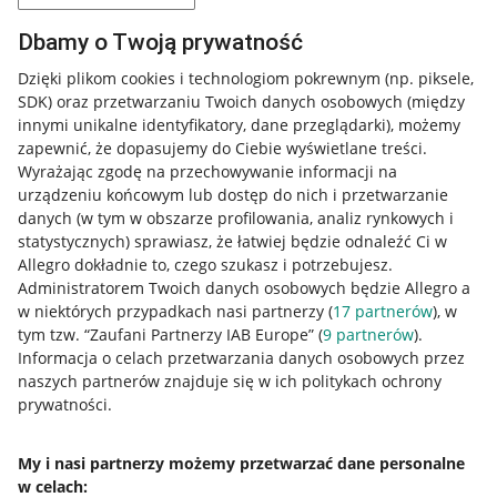
Dbamy o Twoją prywatność
Dzięki plikom cookies i technologiom pokrewnym
(np. piksele,
SDK)
oraz przetwarzaniu Twoich danych osobowych
(między
innymi unikalne identyfikatory, dane przeglądarki)
, możemy
zapewnić, że dopasujemy do Ciebie wyświetlane treści.
Wyrażając zgodę na przechowywanie informacji na
urządzeniu końcowym lub dostęp do nich i przetwarzanie
danych (w tym w obszarze profilowania, analiz rynkowych i
statystycznych) sprawiasz, że łatwiej będzie odnaleźć Ci w
Allegro dokładnie to, czego szukasz i potrzebujesz.
Administratorem Twoich danych osobowych będzie Allegro a
w niektórych przypadkach nasi partnerzy (
17
partnerów
), w
tym tzw. “Zaufani Partnerzy IAB Europe” (
9
partnerów
).
Przydatne informacje
Informacja o celach przetwarzania danych osobowych przez
naszych partnerów znajduje się w ich politykach ochrony
prywatności.
Jak to działa
Napisz do nas
My i nasi partnerzy możemy przetwarzać dane personalne
w celach:
Allegro Gadane dla sprzedających