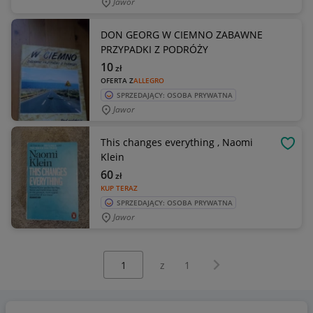
Jawor
DON GEORG W CIEMNO ZABAWNE
PRZYPADKI Z PODRÓŻY
10
zł
OFERTA Z
ALLEGRO
SPRZEDAJĄCY: OSOBA PRYWATNA
Jawor
This changes everything , Naomi
OBSE
Klein
60
zł
KUP TERAZ
SPRZEDAJĄCY: OSOBA PRYWATNA
Jawor
Wybierz stronę:
Następna strona
z
1