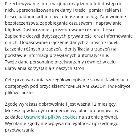
Przechowywanie informacji na urządzeniu lub dostęp do
Allegro Gadane dla kupujących
nich
.
Spersonalizowane reklamy i treści, pomiar reklam i
treści, badanie odbiorców i ulepszanie usług
.
Zapewnienie
Mapa miejscowości
bezpieczeństwa, zapobieganie oszustwom i naprawianie
błędów
.
Dostarczanie i prezentowanie reklam i treści
.
Informacje prawne
Zapisanie decyzji dotyczących prywatności oraz informowanie
o nich
.
Dopasowanie i łączenie danych z innych źródeł
.
Regulamin
Łączenie różnych urządzeń
.
Identyfikacja urządzeń na
podstawie informacji przesyłanych automatycznie
.
Polityka plików "cookies"
Twoje dane personalne przetwarzamy również w celu
ułatwiania korzystania z naszych stron
Ustawienia plików "cookies"
Cele przetwarzania szczegółowo opisane są w ustawieniach
Udostępnianie lokalizacji
dostępnych pod przyciskiem: “ZMIENIAM ZGODY” i w Polityce
Informacje dla Aktu o Usługach Cyfrowych
plików cookies.
Zgodę wyrażasz dobrowolnie i jest ważna 12 miesięcy.
Pobierz aplikację
Możesz ją w każdym momencie wycofać lub ponowić w
zakładce
Ustawienia plików cookies
na stronie głównej.
Wycofanie zgody nie wpływa na legalność uprzedniego
przetwarzania.