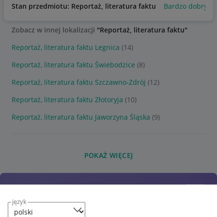
Stan przedmiotu: Reportaż, literatura faktu
Bardzo dobry
Zobacz w innej lokalizacji
"Reportaż, literatura faktu"
Reportaż, literatura faktu Legnica
(14)
Reportaż, literatura faktu Świebodzice
(8)
Reportaż, literatura faktu Szczawno-Zdrój
(12)
Reportaż, literatura faktu Złotoryja
(10)
Reportaż, literatura faktu Jaworzyna Śląska
(9)
POKAŻ WIĘCEJ
język