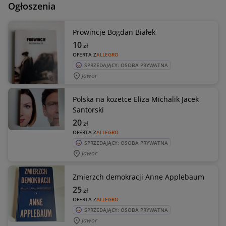
Ogłoszenia
Prowincje Bogdan Białek
10
zł
OFERTA Z
ALLEGRO
SPRZEDAJĄCY: OSOBA PRYWATNA
Jawor
Polska na kozetce Eliza Michalik Jacek
Santorski
20
zł
OFERTA Z
ALLEGRO
SPRZEDAJĄCY: OSOBA PRYWATNA
Jawor
Zmierzch demokracji Anne Applebaum
25
zł
OFERTA Z
ALLEGRO
SPRZEDAJĄCY: OSOBA PRYWATNA
Jawor