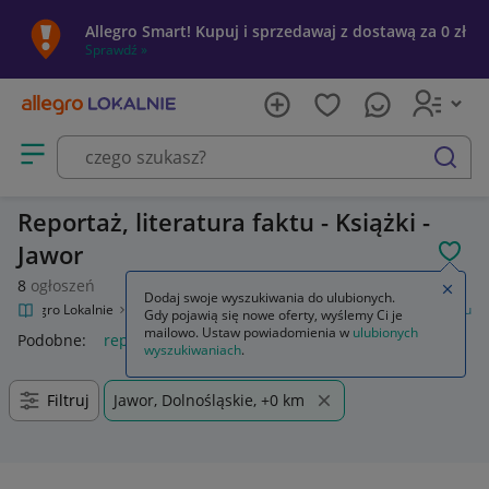
Allegro Smart! Kupuj i sprzedawaj z dostawą za 0 zł
Sprawdź »
Otwórz menu z kategoriami
szukaj
Reportaż, literatura faktu - Książki -
Jawor
POL
8
ogłoszeń
Zamkn
Dodaj swoje wyszukiwania do ulubionych.
Allegro Lokalnie
Kultura i rozrywka
Książki
Reportaż, literatura faktu
Gdy pojawią się nowe oferty, wyślemy Ci je
mailowo. Ustaw powiadomienia w
ulubionych
Podobne:
reportaż literatura faktu
wyszukiwaniach
.
Filtruj
Jawor, Dolnośląskie, +0 km