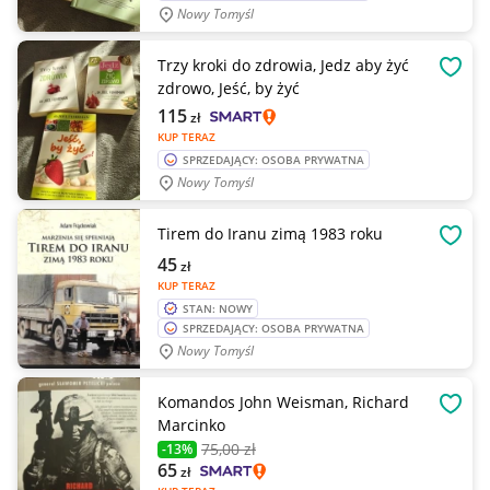
Nowy Tomyśl
Trzy kroki do zdrowia, Jedz aby żyć
OBSE
zdrowo, Jeść, by żyć
115
zł
KUP TERAZ
SPRZEDAJĄCY: OSOBA PRYWATNA
Nowy Tomyśl
Tirem do Iranu zimą 1983 roku
OBSE
45
zł
KUP TERAZ
STAN: NOWY
SPRZEDAJĄCY: OSOBA PRYWATNA
Nowy Tomyśl
Komandos John Weisman, Richard
OBSE
Marcinko
75
,00 zł
-13%
65
zł