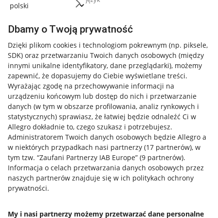
Dbamy o Twoją prywatność
Dzięki plikom cookies i technologiom pokrewnym
(np. piksele,
SDK)
oraz przetwarzaniu Twoich danych osobowych
(między
innymi unikalne identyfikatory, dane przeglądarki)
, możemy
zapewnić, że dopasujemy do Ciebie wyświetlane treści.
Wyrażając zgodę na przechowywanie informacji na
urządzeniu końcowym lub dostęp do nich i przetwarzanie
danych (w tym w obszarze profilowania, analiz rynkowych i
statystycznych) sprawiasz, że łatwiej będzie odnaleźć Ci w
Allegro dokładnie to, czego szukasz i potrzebujesz.
Administratorem Twoich danych osobowych będzie Allegro a
w niektórych przypadkach nasi partnerzy (
17
partnerów
), w
Nawigacja
tym tzw. “Zaufani Partnerzy IAB Europe” (
9
partnerów
).
Przydatne informacje
Informacja o celach przetwarzania danych osobowych przez
naszych partnerów znajduje się w ich politykach ochrony
prywatności.
Jak to działa
Napisz do nas
My i nasi partnerzy możemy przetwarzać dane personalne