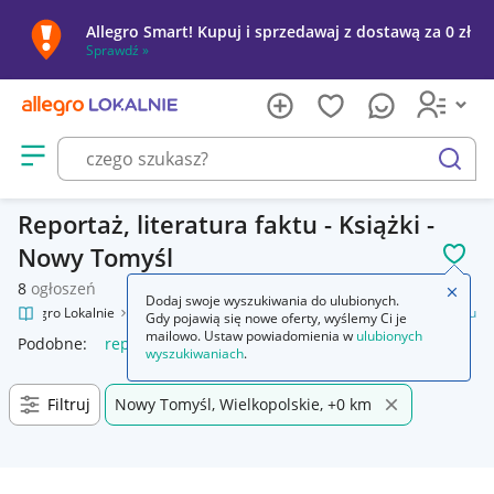
Allegro Smart! Kupuj i sprzedawaj z dostawą za 0 zł
Sprawdź »
Otwórz menu z kategoriami
szukaj
Reportaż, literatura faktu - Książki -
Nowy Tomyśl
POL
8
ogłoszeń
Zamkn
Dodaj swoje wyszukiwania do ulubionych.
Allegro Lokalnie
Kultura i rozrywka
Książki
Reportaż, literatura faktu
Gdy pojawią się nowe oferty, wyślemy Ci je
mailowo. Ustaw powiadomienia w
ulubionych
Podobne:
reportaż literatura faktu
wyszukiwaniach
.
Filtruj
Nowy Tomyśl, Wielkopolskie, +0 km