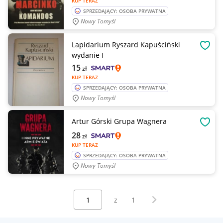
KUP TERAZ
SPRZEDAJĄCY: OSOBA PRYWATNA
Nowy Tomyśl
Lapidarium Ryszard Kapuściński
OBSE
wydanie I
15
zł
KUP TERAZ
SPRZEDAJĄCY: OSOBA PRYWATNA
Nowy Tomyśl
Artur Górski Grupa Wagnera
OBSE
28
zł
KUP TERAZ
SPRZEDAJĄCY: OSOBA PRYWATNA
Nowy Tomyśl
Wybierz stronę:
Następna strona
z
1