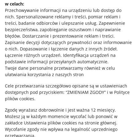
w celach:
Allegro Gadane dla sprzedających
Przechowywanie informacji na urządzeniu lub dostęp do
Allegro Gadane dla kupujących
nich
.
Spersonalizowane reklamy i treści, pomiar reklam i
treści, badanie odbiorców i ulepszanie usług
.
Zapewnienie
Mapa miejscowości
bezpieczeństwa, zapobieganie oszustwom i naprawianie
błędów
.
Dostarczanie i prezentowanie reklam i treści
.
Informacje prawne
Zapisanie decyzji dotyczących prywatności oraz informowanie
o nich
.
Dopasowanie i łączenie danych z innych źródeł
.
Regulamin
Łączenie różnych urządzeń
.
Identyfikacja urządzeń na
podstawie informacji przesyłanych automatycznie
.
Polityka plików "cookies"
Twoje dane personalne przetwarzamy również w celu
ułatwiania korzystania z naszych stron
Ustawienia plików "cookies"
Cele przetwarzania szczegółowo opisane są w ustawieniach
Udostępnianie lokalizacji
dostępnych pod przyciskiem: “ZMIENIAM ZGODY” i w Polityce
Informacje dla Aktu o Usługach Cyfrowych
plików cookies.
Zgodę wyrażasz dobrowolnie i jest ważna 12 miesięcy.
Pobierz aplikację
Możesz ją w każdym momencie wycofać lub ponowić w
zakładce
Ustawienia plików cookies
na stronie głównej.
Wycofanie zgody nie wpływa na legalność uprzedniego
przetwarzania.