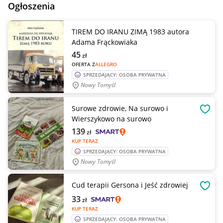
Ogłoszenia
TIREM DO IRANU ZIMĄ 1983 autora
Adama Frąckowiaka
45
zł
OFERTA Z
ALLEGRO
SPRZEDAJĄCY: OSOBA PRYWATNA
Nowy Tomyśl
Surowe zdrowie, Na surowo i
OBSE
Wierszykowo na surowo
139
zł
KUP TERAZ
SPRZEDAJĄCY: OSOBA PRYWATNA
Nowy Tomyśl
Cud terapii Gersona i Jeść zdrowiej
OBSE
33
zł
KUP TERAZ
SPRZEDAJĄCY: OSOBA PRYWATNA