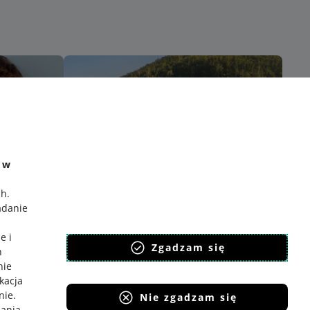
e w
ch
.
adanie
e i
Zgadzam się
h
nie
ikacja
nie
.
Nie zgadzam się
iania