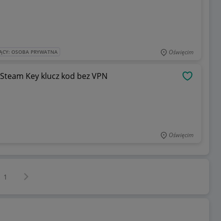
Oświęcim
ĄCY: OSOBA PRYWATNA
n Steam Key klucz kod bez VPN
OBSERWU
Oświęcim
Następna strona
z
1