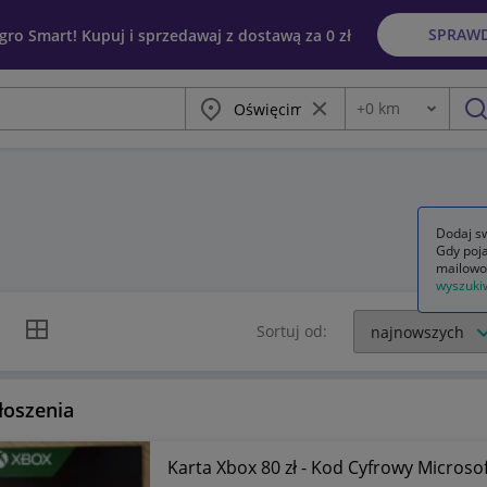
SPRAW
egro Smart! Kupuj i sprzedawaj z dostawą za 0 zł
Miasto
Wyczyść frazę
+
0
km
Odległość
szu
Dodaj sw
Gdy poja
mailowo
wyszuki
k listy
Widok siatki
Sortuj od:
łoszenia
Karta Xbox 80 zł - Kod Cyfrowy Microso