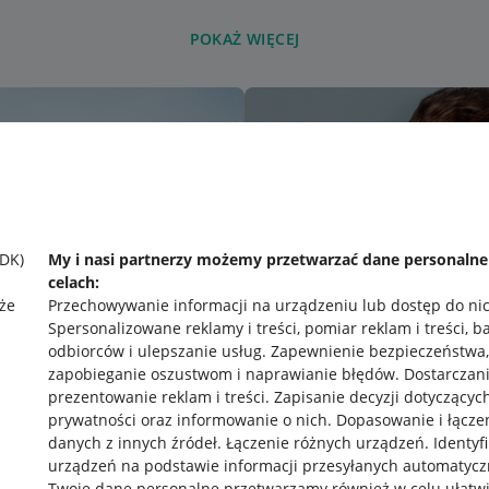
POKAŻ WIĘCEJ
SDK)
My i nasi partnerzy możemy przetwarzać dane personaln
celach:
że
Przechowywanie informacji na urządzeniu lub dostęp do ni
Spersonalizowane reklamy i treści, pomiar reklam i treści, b
odbiorców i ulepszanie usług
.
Zapewnienie bezpieczeństwa,
zapobieganie oszustwom i naprawianie błędów
.
Dostarczani
prezentowanie reklam i treści
.
Zapisanie decyzji dotyczącyc
prywatności oraz informowanie o nich
.
Dopasowanie i łącze
danych z innych źródeł
.
Łączenie różnych urządzeń
.
Identyf
urządzeń na podstawie informacji przesyłanych automatycz
rawne
Pobierz aplikację
Twoje dane personalne przetwarzamy również w celu ułatw