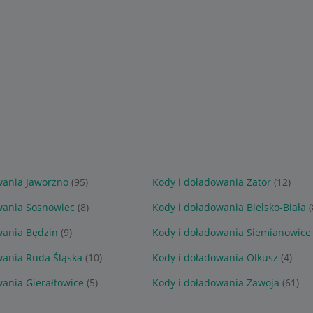
wania Jaworzno
(95)
Kody i doładowania Zator
(12)
wania Sosnowiec
(8)
Kody i doładowania Bielsko-Biała
(
wania Będzin
(9)
Kody i doładowania Siemianowice 
wania Ruda Śląska
(10)
Kody i doładowania Olkusz
(4)
wania Gierałtowice
(5)
Kody i doładowania Zawoja
(61)