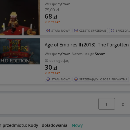
Wersja:
cyfrowa
75
,00 zł
68
zł
KUP TERAZ
STAN: NOWY
CZĘSTO SPRZEDAJE
SPRZEDAJ
Age of Empires II (2013): The Forgotte
Wersja:
cyfrowa
Nazwa usługi:
Steam
do negocjacji
30
zł
KUP TERAZ
STAN: NOWY
SPRZEDAJĄCY: OSOBA PRYWATNA
Wybierz stronę:
n przedmiotu: Kody i doładowania
Nowy