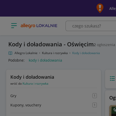
All
Otwórz menu z kategoriami
Kody i doładowania - Oświęcim
2
ogłoszenia
Allegro Lokalnie
Kultura i rozrywka
Kody i doładowania
Podobne:
kody i doładowania
Kody i doładowania
Wido
wróć do
Kultura i rozrywka
Gry
1
Og
Kupony, vouchery
1