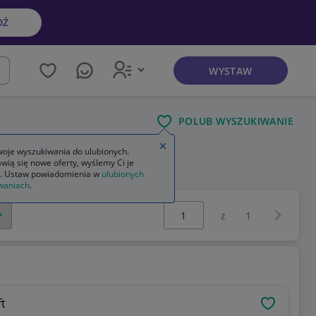
DŹ
WYSTAW
kaj
POLUB WYSZUKIWANIE
Zamknij wskazówkę
oje wyszukiwania do ulubionych.
wią się nowe oferty, wyślemy Ci je
. Ustaw powiadomienia w
ulubionych
waniach
.
Wybierz stronę:
Następna 
z
1
ft
OBSERWU