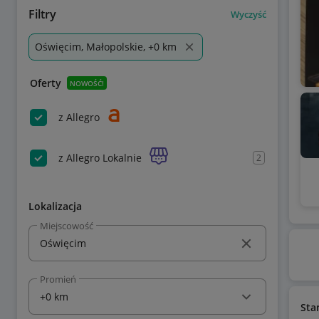
Filtry
Wyczyść
Oświęcim, Małopolskie, +0 km
Oferty
NOWOŚĆ!
z Allegro
z Allegro Lokalnie
2
Lokalizacja
Miejscowość
Promień
Sta