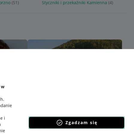
worzno
(51)
Styczniki i przekaźniki Kamienna
(4)
e w
ch
.
adanie
e i
Zgadzam się
h
nie