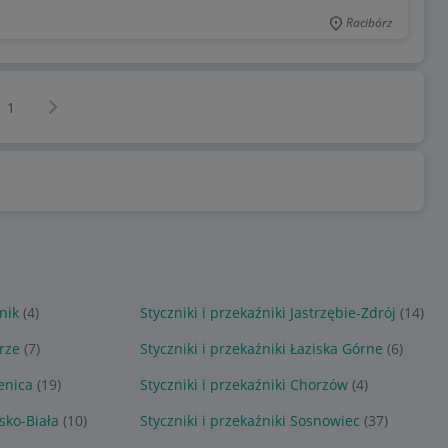
Racibórz
Następna strona
z
1
nik
(4)
Styczniki i przekaźniki Jastrzębie-Zdrój
(14)
brze
(7)
Styczniki i przekaźniki Łaziska Górne
(6)
ienica
(19)
Styczniki i przekaźniki Chorzów
(4)
lsko-Biała
(10)
Styczniki i przekaźniki Sosnowiec
(37)