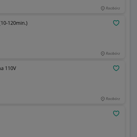
Racibórz
(10-120min.)
OBSERWU
Racibórz
na 110V
OBSERWU
Racibórz
OBSERWU