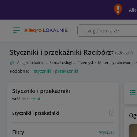
All
Otwórz menu z kategoriami
Styczniki i przekaźniki Racibórz
7
ogłoszeń
Allegro Lokalnie
Firma i usługi
Przemysł
Materiały i akcesoria
Podobne:
styczniki i przekaźniki
Styczniki i przekaźniki
Wido
wróć do
Łączniki
Styczniki i przekaźniki
7
Og
Filtry
Wyczyść