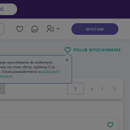
DŹ
WYSTAW
kaj
POLUB WYSZUKIWANIE
Zamknij wskazówkę
oje wyszukiwania do ulubionych.
wią się nowe oferty, wyślemy Ci je
. Ustaw powiadomienia w
ulubionych
waniach
.
Wybierz stronę:
Następna 
z
1
OBSERWU