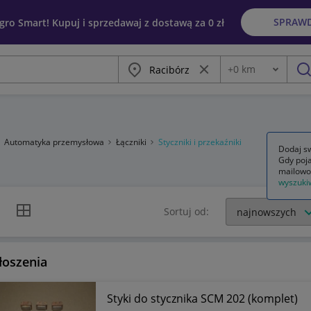
SPRAW
egro Smart! Kupuj i sprzedawaj z dostawą za 0 zł
Miasto
Wyczyść frazę
+
0
km
Odległość
szu
Automatyka przemysłowa
Łączniki
Styczniki i przekaźniki
Dodaj sw
Gdy poja
mailowo
wyszuki
k listy
Widok siatki
Sortuj od:
łoszenia
Styki do stycznika SCM 202 (komplet)