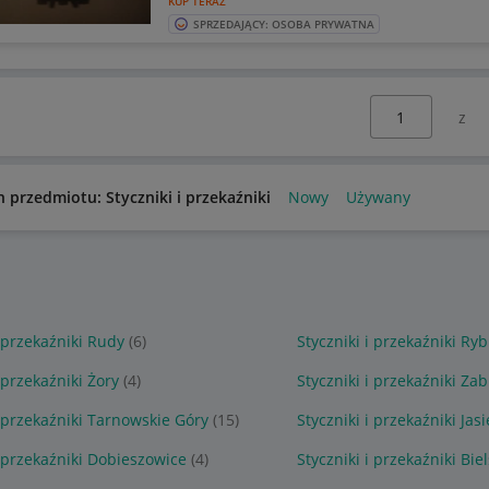
KUP TERAZ
SPRZEDAJĄCY: OSOBA PRYWATNA
Wybierz stronę:
n przedmiotu: Styczniki i przekaźniki
Nowy
Używany
i przekaźniki Rudy
(6)
Styczniki i przekaźniki Ryb
i przekaźniki Żory
(4)
Styczniki i przekaźniki Za
i przekaźniki Tarnowskie Góry
(15)
Styczniki i przekaźniki Jas
i przekaźniki Dobieszowice
(4)
Styczniki i przekaźniki Bie