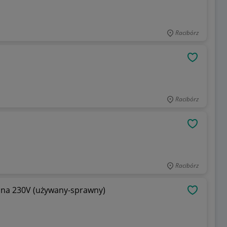
Racibórz
OBSERWU
Racibórz
OBSERWU
Racibórz
Przekaznik czasowy RTX 135 (1-12 min.) na 230V (używany-sprawny)
OBSERWU