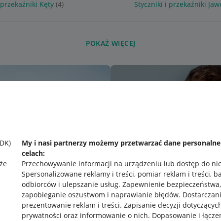
i przekaźniki Kęty
(4)
Styczniki i przekaźniki Ja
POKAŻ WIĘCEJ
SDK)
My i nasi partnerzy możemy przetwarzać dane personaln
celach:
że
Przechowywanie informacji na urządzeniu lub dostęp do ni
Spersonalizowane reklamy i treści, pomiar reklam i treści, b
odbiorców i ulepszanie usług
.
Zapewnienie bezpieczeństwa,
zapobieganie oszustwom i naprawianie błędów
.
Dostarczani
prezentowanie reklam i treści
.
Zapisanie decyzji dotyczącyc
prywatności oraz informowanie o nich
.
Dopasowanie i łącze