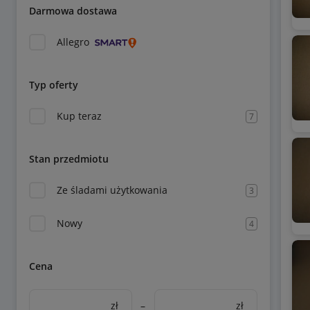
Darmowa dostawa
Allegro
Typ oferty
Kup teraz
7
Stan przedmiotu
Ze śladami użytkowania
3
Nowy
4
Cena
zł
–
zł