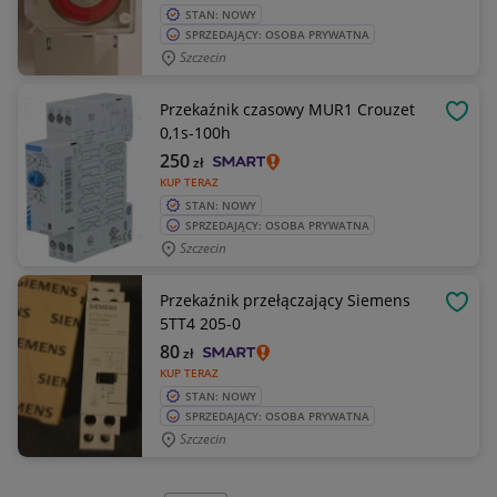
STAN: NOWY
SPRZEDAJĄCY: OSOBA PRYWATNA
Szczecin
Przekaźnik czasowy MUR1 Crouzet
OBSE
0,1s-100h
250
zł
KUP TERAZ
STAN: NOWY
SPRZEDAJĄCY: OSOBA PRYWATNA
Szczecin
Przekaźnik przełączający Siemens
OBSE
5TT4 205-0
80
zł
KUP TERAZ
STAN: NOWY
SPRZEDAJĄCY: OSOBA PRYWATNA
Szczecin