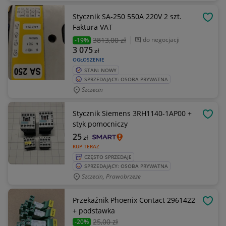
Stycznik SA-250 550A 220V 2 szt.
OBSE
Faktura VAT
3813
,00 zł
do negocjacji
-19%
3 075
zł
OGŁOSZENIE
STAN: NOWY
SPRZEDAJĄCY: OSOBA PRYWATNA
Szczecin
Stycznik Siemens 3RH1140-1AP00 +
OBSE
styk pomocniczy
25
zł
KUP TERAZ
CZĘSTO SPRZEDAJE
SPRZEDAJĄCY: OSOBA PRYWATNA
Szczecin, Prawobrzeże
Przekaźnik Phoenix Contact 2961422
OBSE
+ podstawka
25
,00 zł
-20%