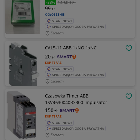
149
,00 zł
-33%
99
zł
OGŁOSZENIE
STAN: NOWY
SPRZEDAJĄCY: OSOBA PRYWATNA
Szczecin
CAL5-11 ABB 1xNO 1xNC
OBSE
20
zł
KUP TERAZ
STAN: NOWY
SPRZEDAJĄCY: OSOBA PRYWATNA
Szczecin
Czasówka Timer ABB
OBSE
1SVR630040R3300 impulsator
150
zł
KUP TERAZ
STAN: NOWY
SPRZEDAJĄCY: OSOBA PRYWATNA
Szczecin