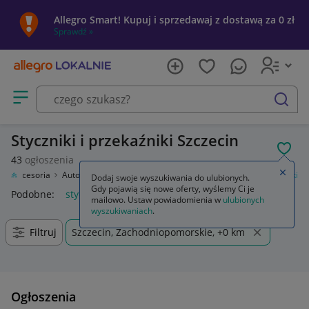
Allegro Smart! Kupuj i sprzedawaj z dostawą za 0 zł
Sprawdź »
Otwórz menu z kategoriami
szukaj
Styczniki i przekaźniki Szczecin
POL
43
ogłoszenia
Zamkn
ły i akcesoria
Automatyka przemysłowa
Łączniki
Styczniki i przekaźniki
Dodaj swoje wyszukiwania do ulubionych.
Gdy pojawią się nowe oferty, wyślemy Ci je
Podobne:
styczniki i przekaźniki
mailowo. Ustaw powiadomienia w
ulubionych
wyszukiwaniach
.
Filtruj
Szczecin, Zachodniopomorskie, +0 km
Ogłoszenia