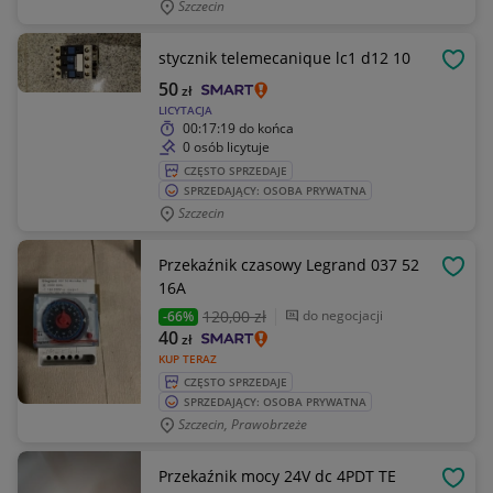
Szczecin
stycznik telemecanique lc1 d12 10
OBSE
50
zł
LICYTACJA
00:17:19
do końca
0 osób licytuje
CZĘSTO SPRZEDAJE
SPRZEDAJĄCY: OSOBA PRYWATNA
Szczecin
Przekaźnik czasowy Legrand 037 52
OBSE
16A
120
,00 zł
do negocjacji
-66%
40
zł
KUP TERAZ
CZĘSTO SPRZEDAJE
SPRZEDAJĄCY: OSOBA PRYWATNA
Szczecin, Prawobrzeże
Przekaźnik mocy 24V dc 4PDT TE
OBSE