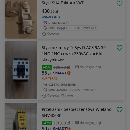
Styki SU4 Faktura VAT
OBSE
430
,50
zł
OGŁOSZENIE
STAN: NOWY
SPRZEDAJĄCY: OSOBA PRYWATNA
Szczecin
Stycznik mocy TeSys D AC3 9A 3P
OBSE
1NO 1NC cewka 230VAC zaciski
skrzynkowe
100
,00 zł
do negocjacji
-45%
55
zł
KUP TERAZ
CZĘSTO SPRZEDAJE
SPRZEDAJĄCY: OSOBA PRYWATNA
Szczecin, Skolwin
Przekaźnik bezpieczeństwa Wieland
OBSE
SNV4063KL
170
,00 zł
do negocjacji
-47%
90
zł