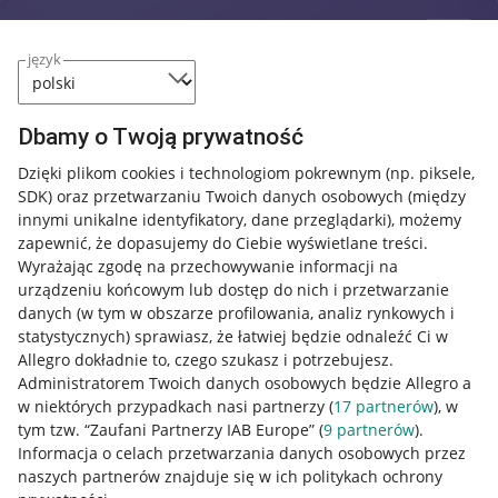
język
Dbamy o Twoją prywatność
Dzięki plikom cookies i technologiom pokrewnym
(np. piksele,
SDK)
oraz przetwarzaniu Twoich danych osobowych
(między
innymi unikalne identyfikatory, dane przeglądarki)
, możemy
zapewnić, że dopasujemy do Ciebie wyświetlane treści.
Wyrażając zgodę na przechowywanie informacji na
urządzeniu końcowym lub dostęp do nich i przetwarzanie
danych (w tym w obszarze profilowania, analiz rynkowych i
statystycznych) sprawiasz, że łatwiej będzie odnaleźć Ci w
Allegro dokładnie to, czego szukasz i potrzebujesz.
Administratorem Twoich danych osobowych będzie Allegro a
w niektórych przypadkach nasi partnerzy (
17
partnerów
), w
tym tzw. “Zaufani Partnerzy IAB Europe” (
9
partnerów
).
Przydatne informacje
Informacja o celach przetwarzania danych osobowych przez
naszych partnerów znajduje się w ich politykach ochrony