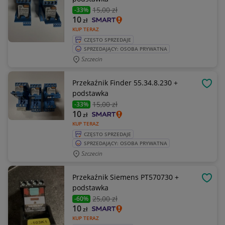
15
,00 zł
-33%
10
zł
KUP TERAZ
CZĘSTO SPRZEDAJE
SPRZEDAJĄCY: OSOBA PRYWATNA
Szczecin
Przekaźnik Finder 55.34.8.230 +
OBSE
podstawka
15
,00 zł
-33%
10
zł
KUP TERAZ
CZĘSTO SPRZEDAJE
SPRZEDAJĄCY: OSOBA PRYWATNA
Szczecin
Przekaźnik Siemens PT570730 +
OBSE
podstawka
25
,00 zł
-60%
10
zł
KUP TERAZ