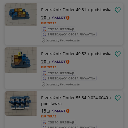
Przekaźnik Finder 40.31 + podstawka
OBSE
20
zł
KUP TERAZ
CZĘSTO SPRZEDAJE
SPRZEDAJĄCY: OSOBA PRYWATNA
Szczecin, Prawobrzeże
Przekaźnik Finder 40.52 + podstawka
OBSE
20
zł
KUP TERAZ
CZĘSTO SPRZEDAJE
SPRZEDAJĄCY: OSOBA PRYWATNA
Szczecin, Prawobrzeże
Przekaźnik Finder 55.34.9.024.0040 +
OBSE
podstawka
15
zł
KUP TERAZ
CZĘSTO SPRZEDAJE
SPRZEDAJĄCY: OSOBA PRYWATNA