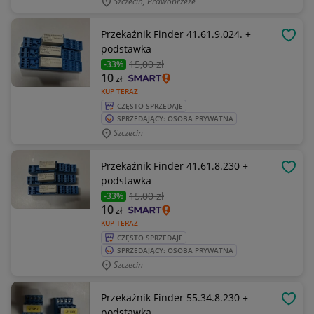
Szczecin, Prawobrzeże
Przekaźnik Finder 41.61.9.024. +
OBSE
podstawka
15
,00 zł
-33%
10
zł
KUP TERAZ
CZĘSTO SPRZEDAJE
SPRZEDAJĄCY: OSOBA PRYWATNA
Szczecin
Przekaźnik Finder 41.61.8.230 +
OBSE
podstawka
15
,00 zł
-33%
10
zł
KUP TERAZ
CZĘSTO SPRZEDAJE
SPRZEDAJĄCY: OSOBA PRYWATNA
Szczecin
Przekaźnik Finder 55.34.8.230 +
OBSE
podstawka