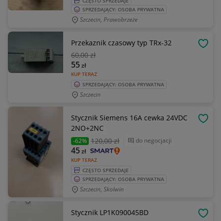
CZĘSTO SPRZEDAJE
SPRZEDAJĄCY: OSOBA PRYWATNA
Szczecin, Prawobrzeże
Przekaznik czasowy typ TRx-32
OBSE
60
,00 zł
55
zł
KUP TERAZ
SPRZEDAJĄCY: OSOBA PRYWATNA
Szczecin
Stycznik Siemens 16A cewka 24VDC
OBSE
2NO+2NC
120
,00 zł
do negocjacji
-62%
45
zł
KUP TERAZ
CZĘSTO SPRZEDAJE
SPRZEDAJĄCY: OSOBA PRYWATNA
Szczecin, Skolwin
Stycznik LP1K090045BD
OBSE