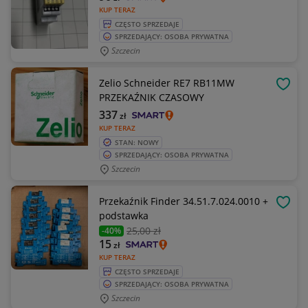
KUP TERAZ
CZĘSTO SPRZEDAJE
SPRZEDAJĄCY: OSOBA PRYWATNA
Szczecin
Zelio Schneider RE7 RB11MW
OBSE
PRZEKAŹNIK CZASOWY
337
zł
KUP TERAZ
STAN: NOWY
SPRZEDAJĄCY: OSOBA PRYWATNA
Szczecin
Przekaźnik Finder 34.51.7.024.0010 +
OBSE
podstawka
25
,00 zł
-40%
15
zł
KUP TERAZ
CZĘSTO SPRZEDAJE
SPRZEDAJĄCY: OSOBA PRYWATNA
Szczecin