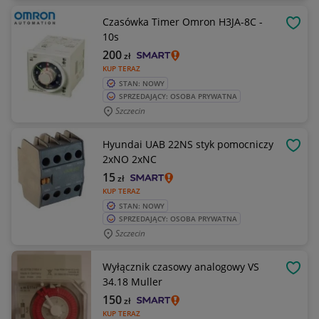
Czasówka Timer Omron H3JA-8C -
OBSE
10s
200
zł
KUP TERAZ
STAN: NOWY
SPRZEDAJĄCY: OSOBA PRYWATNA
Szczecin
Hyundai UAB 22NS styk pomocniczy
OBSE
2xNO 2xNC
15
zł
KUP TERAZ
STAN: NOWY
SPRZEDAJĄCY: OSOBA PRYWATNA
Szczecin
Wyłącznik czasowy analogowy VS
OBSE
34.18 Muller
150
zł
KUP TERAZ