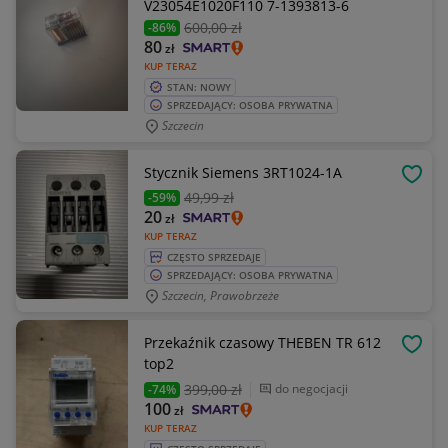
V23054E1020F110 7-1393813-6
600
,00 zł
-86%
80
zł
KUP TERAZ
STAN: NOWY
SPRZEDAJĄCY: OSOBA PRYWATNA
Szczecin
Stycznik Siemens 3RT1024-1A
OBSE
49
,99 zł
-59%
20
zł
KUP TERAZ
CZĘSTO SPRZEDAJE
SPRZEDAJĄCY: OSOBA PRYWATNA
Szczecin, Prawobrzeże
Przekaźnik czasowy THEBEN TR 612
OBSE
top2
399
,00 zł
do negocjacji
-74%
100
zł
KUP TERAZ