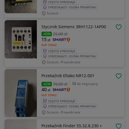
CZĘSTO SPRZEDAJE
SPRZEDAJĄCY: OSOBA PRYWATNA
Szczecin
Stycznik Siemens 3RH1122-1AP00
OBSE
25
,00 zł
-40%
15
zł
KUP TERAZ
CZĘSTO SPRZEDAJE
SPRZEDAJĄCY: OSOBA PRYWATNA
Szczecin, Prawobrzeże
Przekaźnik Eltako NR12-001
OBSE
70
,00 zł
do negocjacji
-42%
40
zł
KUP TERAZ
CZĘSTO SPRZEDAJE
SPRZEDAJĄCY: OSOBA PRYWATNA
Szczecin, Prawobrzeże
Przekaźnik Finder 55.32.8.230 +
OBSE