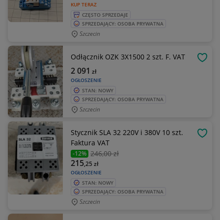
KUP TERAZ
CZĘSTO SPRZEDAJE
SPRZEDAJĄCY: OSOBA PRYWATNA
Szczecin
Odłącznik OZK 3X1500 2 szt. F. VAT
OBSE
2 091
zł
OGŁOSZENIE
STAN: NOWY
SPRZEDAJĄCY: OSOBA PRYWATNA
Szczecin
Stycznik SLA 32 220V i 380V 10 szt.
OBSE
Faktura VAT
246
,00 zł
-12%
215
,25
zł
OGŁOSZENIE
STAN: NOWY
SPRZEDAJĄCY: OSOBA PRYWATNA
Szczecin