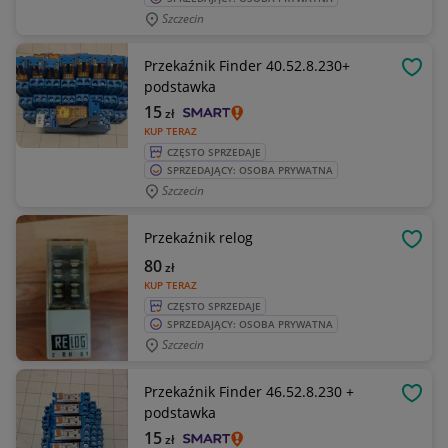
Szczecin
Przekaźnik Finder 40.52.8.230+
OBSE
podstawka
15
zł
KUP TERAZ
CZĘSTO SPRZEDAJE
SPRZEDAJĄCY: OSOBA PRYWATNA
Szczecin
Przekaźnik relog
OBSE
80
zł
KUP TERAZ
CZĘSTO SPRZEDAJE
SPRZEDAJĄCY: OSOBA PRYWATNA
Szczecin
Przekaźnik Finder 46.52.8.230 +
OBSE
podstawka
15
zł