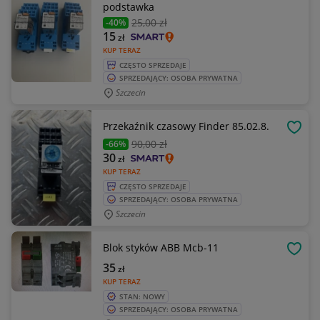
podstawka
25
,00 zł
-40%
15
zł
KUP TERAZ
CZĘSTO SPRZEDAJE
SPRZEDAJĄCY: OSOBA PRYWATNA
Szczecin
Przekaźnik czasowy Finder 85.02.8.
OBSE
90
,00 zł
-66%
30
zł
KUP TERAZ
CZĘSTO SPRZEDAJE
SPRZEDAJĄCY: OSOBA PRYWATNA
Szczecin
Blok styków ABB Mcb-11
OBSE
35
zł
KUP TERAZ
STAN: NOWY
SPRZEDAJĄCY: OSOBA PRYWATNA