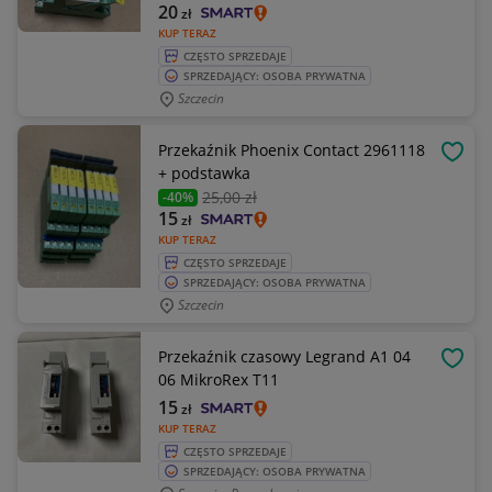
20
zł
KUP TERAZ
CZĘSTO SPRZEDAJE
SPRZEDAJĄCY: OSOBA PRYWATNA
Szczecin
Przekaźnik Phoenix Contact 2961118
OBSE
+ podstawka
25
,00 zł
-40%
15
zł
KUP TERAZ
CZĘSTO SPRZEDAJE
SPRZEDAJĄCY: OSOBA PRYWATNA
Szczecin
Przekaźnik czasowy Legrand A1 04
OBSE
06 MikroRex T11
15
zł
KUP TERAZ
CZĘSTO SPRZEDAJE
SPRZEDAJĄCY: OSOBA PRYWATNA