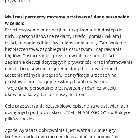
prywatności.
Jak to działa
Napisz do nas
My i nasi partnerzy możemy przetwarzać dane personalne
w celach:
Allegro Gadane dla sprzedających
Przechowywanie informacji na urządzeniu lub dostęp do
Allegro Gadane dla kupujących
nich
.
Spersonalizowane reklamy i treści, pomiar reklam i
treści, badanie odbiorców i ulepszanie usług
.
Zapewnienie
Mapa miejscowości
bezpieczeństwa, zapobieganie oszustwom i naprawianie
błędów
.
Dostarczanie i prezentowanie reklam i treści
.
Informacje prawne
Zapisanie decyzji dotyczących prywatności oraz informowanie
o nich
.
Dopasowanie i łączenie danych z innych źródeł
.
Regulamin
Łączenie różnych urządzeń
.
Identyfikacja urządzeń na
podstawie informacji przesyłanych automatycznie
.
Polityka plików "cookies"
Twoje dane personalne przetwarzamy również w celu
ułatwiania korzystania z naszych stron
Ustawienia plików "cookies"
Cele przetwarzania szczegółowo opisane są w ustawieniach
Udostępnianie lokalizacji
dostępnych pod przyciskiem: “ZMIENIAM ZGODY” i w Polityce
Informacje dla Aktu o Usługach Cyfrowych
plików cookies.
Zgodę wyrażasz dobrowolnie i jest ważna 12 miesięcy.
Pobierz aplikację
Możesz ją w każdym momencie wycofać lub ponowić w