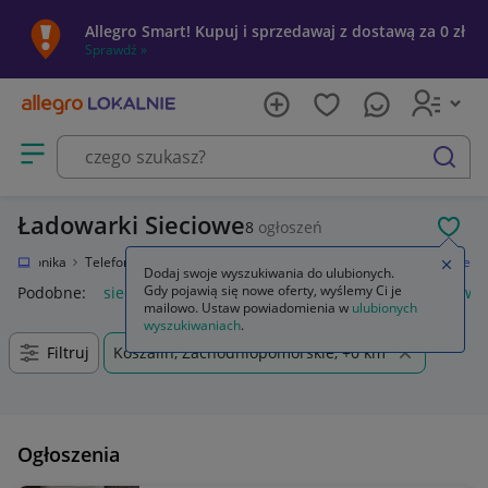
Allegro Smart! Kupuj i sprzedawaj z dostawą za 0 zł
Sprawdź »
Otwórz menu z kategoriami
szukaj
Ładowarki Sieciowe
8
ogłoszeń
POL
Elektronika
Telefony i Akcesoria
Akcesoria GSM
Ładowarki
Sieciowe
Zamkn
Dodaj swoje wyszukiwania do ulubionych.
Gdy pojawią się nowe oferty, wyślemy Ci je
Podobne:
sieciowe
radio sieciowe
radio kuchenne sieciowe
mailowo. Ustaw powiadomienia w
ulubionych
wyszukiwaniach
.
Filtruj
Koszalin, Zachodniopomorskie, +0 km
Ogłoszenia