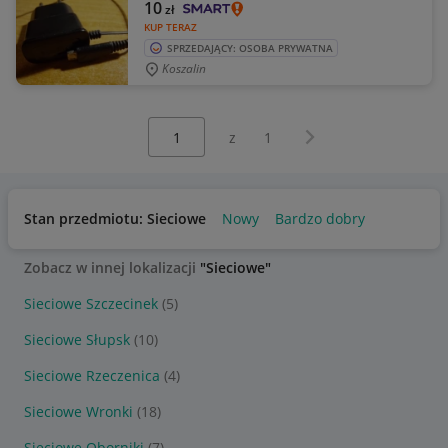
10
zł
KUP TERAZ
SPRZEDAJĄCY: OSOBA PRYWATNA
Koszalin
Wybierz stronę:
Następna strona
z
1
Stan przedmiotu: Sieciowe
Nowy
Bardzo dobry
Zobacz w innej lokalizacji
"Sieciowe"
Sieciowe Szczecinek
(5)
Sieciowe Słupsk
(10)
Sieciowe Rzeczenica
(4)
Sieciowe Wronki
(18)
Sieciowe Oborniki
(7)