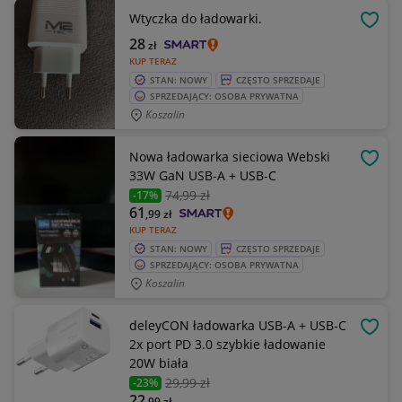
Wtyczka do ładowarki.
OBSE
28
zł
KUP TERAZ
STAN: NOWY
CZĘSTO SPRZEDAJE
SPRZEDAJĄCY: OSOBA PRYWATNA
Koszalin
Nowa ładowarka sieciowa Webski
OBSE
33W GaN USB-A + USB-C
74
,99 zł
-17%
61
,99
zł
KUP TERAZ
STAN: NOWY
CZĘSTO SPRZEDAJE
SPRZEDAJĄCY: OSOBA PRYWATNA
Koszalin
deleyCON ładowarka USB-A + USB-C
OBSE
2x port PD 3.0 szybkie ładowanie
20W biała
29
,99 zł
-23%
22
,99
zł