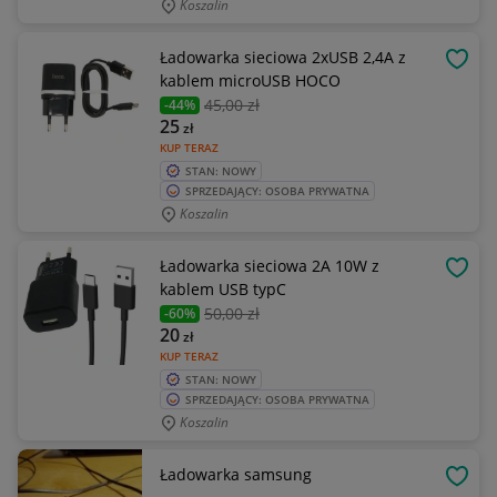
Koszalin
Ładowarka sieciowa 2xUSB 2,4A z
OBSE
kablem microUSB HOCO
45
,00 zł
-44%
25
zł
KUP TERAZ
STAN: NOWY
SPRZEDAJĄCY: OSOBA PRYWATNA
Koszalin
Ładowarka sieciowa 2A 10W z
OBSE
kablem USB typC
50
,00 zł
-60%
20
zł
KUP TERAZ
STAN: NOWY
SPRZEDAJĄCY: OSOBA PRYWATNA
Koszalin
Ładowarka samsung
OBSE