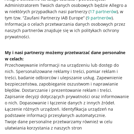
Administratorem Twoich danych osobowych będzie Allegro a
w niektórych przypadkach nasi partnerzy (
17
partnerów
), w
tym tzw. “Zaufani Partnerzy IAB Europe” (
9
partnerów
).
Przydatne informacje
Informacja o celach przetwarzania danych osobowych przez
naszych partnerów znajduje się w ich politykach ochrony
prywatności.
Jak to działa
Napisz do nas
My i nasi partnerzy możemy przetwarzać dane personalne
w celach:
Allegro Gadane dla sprzedających
Przechowywanie informacji na urządzeniu lub dostęp do
Allegro Gadane dla kupujących
nich
.
Spersonalizowane reklamy i treści, pomiar reklam i
treści, badanie odbiorców i ulepszanie usług
.
Zapewnienie
Mapa miejscowości
bezpieczeństwa, zapobieganie oszustwom i naprawianie
błędów
.
Dostarczanie i prezentowanie reklam i treści
.
Informacje prawne
Zapisanie decyzji dotyczących prywatności oraz informowanie
o nich
.
Dopasowanie i łączenie danych z innych źródeł
.
Regulamin
Łączenie różnych urządzeń
.
Identyfikacja urządzeń na
podstawie informacji przesyłanych automatycznie
.
Polityka plików "cookies"
Twoje dane personalne przetwarzamy również w celu
ułatwiania korzystania z naszych stron
Ustawienia plików "cookies"