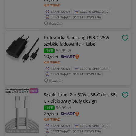
KUP TERAZ
STAN: NOWY
CZĘSTO SPRZEDAJE
SPRZEDAJĄCY: OSOBA PRYWATNA
Koszalin
Ładowarka Samsung USB-C 25W
OBSE
szybkie ładowanie + kabel
60
,99 zł
-16%
50
,99
zł
KUP TERAZ
STAN: NOWY
CZĘSTO SPRZEDAJE
SPRZEDAJĄCY: OSOBA PRYWATNA
Koszalin
Szybki kabel 2m 60W USB-C do USB-
OBSE
C - efektowny biały design
30
,99 zł
-16%
25
,99
zł
KUP TERAZ
STAN: NOWY
CZĘSTO SPRZEDAJE
SPRZEDAJĄCY: OSOBA PRYWATNA