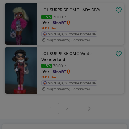
LOL SURPRISE OMG LADY DIVA
OBSE
70
,00 zł
-15%
59
zł
KUP TERAZ
SPRZEDAJĄCY: OSOBA PRYWATNA
Świętochłowice, Chropaczów
LOL SURPRISE OMG Winter
OBSE
Wonderland
70
,00 zł
-15%
59
zł
KUP TERAZ
SPRZEDAJĄCY: OSOBA PRYWATNA
Świętochłowice, Chropaczów
Wybierz stronę:
Następna strona
z
1