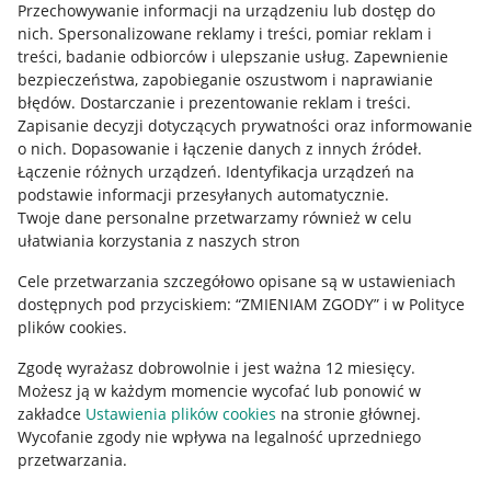
Przechowywanie informacji na urządzeniu lub dostęp do
Allegro Gadane dla kupujących
nich
.
Spersonalizowane reklamy i treści, pomiar reklam i
treści, badanie odbiorców i ulepszanie usług
.
Zapewnienie
Mapa miejscowości
bezpieczeństwa, zapobieganie oszustwom i naprawianie
błędów
.
Dostarczanie i prezentowanie reklam i treści
.
Informacje prawne
Zapisanie decyzji dotyczących prywatności oraz informowanie
o nich
.
Dopasowanie i łączenie danych z innych źródeł
.
Regulamin
Łączenie różnych urządzeń
.
Identyfikacja urządzeń na
podstawie informacji przesyłanych automatycznie
.
Polityka plików "cookies"
Twoje dane personalne przetwarzamy również w celu
ułatwiania korzystania z naszych stron
Ustawienia plików "cookies"
Cele przetwarzania szczegółowo opisane są w ustawieniach
Udostępnianie lokalizacji
dostępnych pod przyciskiem: “ZMIENIAM ZGODY” i w Polityce
Informacje dla Aktu o Usługach Cyfrowych
plików cookies.
Zgodę wyrażasz dobrowolnie i jest ważna 12 miesięcy.
Pobierz aplikację
Możesz ją w każdym momencie wycofać lub ponowić w
zakładce
Ustawienia plików cookies
na stronie głównej.
Wycofanie zgody nie wpływa na legalność uprzedniego
przetwarzania.