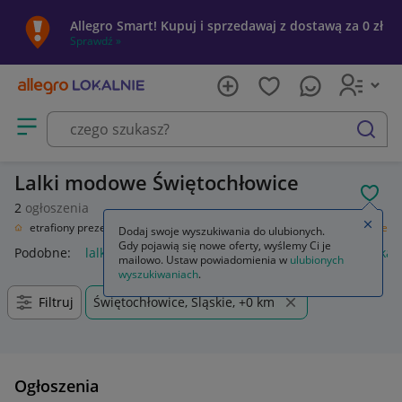
Allegro Smart! Kupuj i sprzedawaj z dostawą za 0 zł
Sprawdź »
Otwórz menu z kategoriami
szukaj
Lalki modowe Świętochłowice
POL
2
ogłoszenia
Zamkn
ał
Nietrafiony prezent
Zabawki
Lalki i akcesoria
Lalki
Lalki modowe
Dodaj swoje wyszukiwania do ulubionych.
Gdy pojawią się nowe oferty, wyślemy Ci je
Podobne:
lalki modowe
lalka modowa
pałki lodowe
lalka
mailowo. Ustaw powiadomienia w
ulubionych
wyszukiwaniach
.
Filtruj
Świętochłowice, Śląskie, +0 km
Ogłoszenia