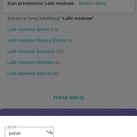
Stan przedmiotu: Lalki modowe
Bardzo dobry
Zobacz w innej lokalizacji
"Lalki modowe"
Lalki modowe Bytom
(13)
Lalki modowe Piekary Śląskie
(4)
Lalki modowe Katowice
(38)
Lalki modowe Mikołów
(4)
Lalki modowe Zabrze
(35)
POKAŻ WIĘCEJ
język