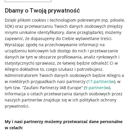
Dbamy o Twoją prywatność
Dzięki plikom cookies i technologiom pokrewnym
(np. piksele,
SDK)
oraz przetwarzaniu Twoich danych osobowych
(między
innymi unikalne identyfikatory, dane przeglądarki)
, możemy
zapewnić, że dopasujemy do Ciebie wyświetlane treści.
Wyrażając zgodę na przechowywanie informacji na
urządzeniu końcowym lub dostęp do nich i przetwarzanie
danych (w tym w obszarze profilowania, analiz rynkowych i
statystycznych) sprawiasz, że łatwiej będzie odnaleźć Ci w
Allegro dokładnie to, czego szukasz i potrzebujesz.
Administratorem Twoich danych osobowych będzie Allegro a
w niektórych przypadkach nasi partnerzy (
17
partnerów
), w
tym tzw. “Zaufani Partnerzy IAB Europe” (
9
partnerów
).
Przydatne informacje
Informacja o celach przetwarzania danych osobowych przez
naszych partnerów znajduje się w ich politykach ochrony
prywatności.
Jak to działa
Napisz do nas
My i nasi partnerzy możemy przetwarzać dane personalne
w celach:
Allegro Gadane dla sprzedających