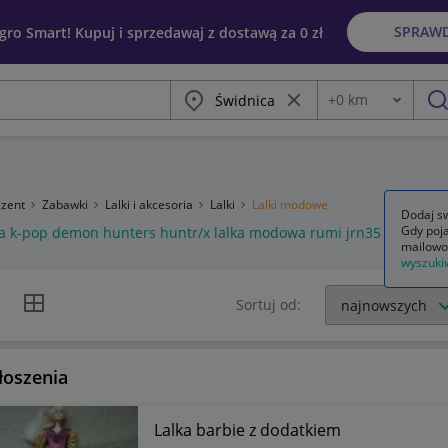
SPRAW
egro Smart! Kupuj i sprzedawaj z dostawą za 0 zł
Miasto
Wyczyść frazę
+
0
km
Odległość
szu
ezent
Zabawki
Lalki i akcesoria
Lalki
Lalki modowe
Dodaj sw
Gdy poja
ka k-pop demon hunters huntr/x lalka modowa rumi jrn35
mailowo
wyszuki
k listy
Widok siatki
Sortuj od:
łoszenia
Lalka barbie z dodatkiem