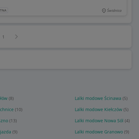
Świdnica
ATNA
Następna strona
z
1
ołów
(8)
Lalki modowe Ścinawa
(5)
echnice
(10)
Lalki modowe Kiełczów
(5)
szno
(13)
Lalki modowe Nowa Sól
(4)
jazda
(9)
Lalki modowe Granowo
(9)