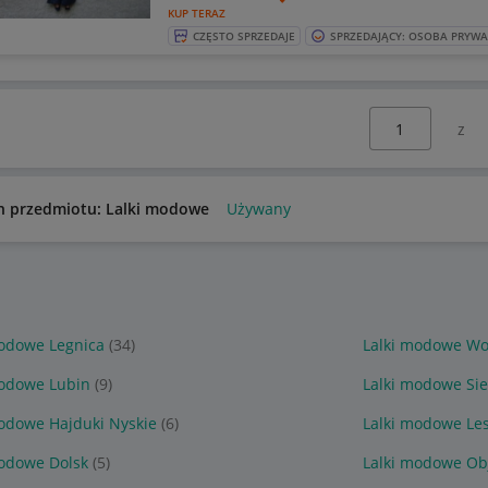
KUP TERAZ
CZĘSTO SPRZEDAJE
SPRZEDAJĄCY: OSOBA PRYW
Wybierz stronę:
n przedmiotu: Lalki modowe
Używany
modowe Legnica
(34)
Lalki modowe W
modowe Lubin
(9)
Lalki modowe Si
modowe Hajduki Nyskie
(6)
Lalki modowe Le
modowe Dolsk
(5)
Lalki modowe Ob