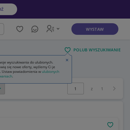
DŹ
WYSTAW
kaj
POLUB WYSZUKIWANIE
Zamknij wskazówkę
oje wyszukiwania do ulubionych.
wią się nowe oferty, wyślemy Ci je
. Ustaw powiadomienia w
ulubionych
waniach
.
Wybierz stronę:
Następna 
z
1
OBSERWU