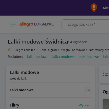
All
Otwórz menu z kategoriami
Lalki modowe Świdnica
14
ogłoszeń
Allegro Lokalnie
Dom i Ogród
Święta i Karnawał
Nietrafiony pr
Podobne:
lalki modowe
lalka modowa
pałki lodowe
lal
Lalki modowe
Wido
wróć do
Lalki
Lalki modowe
14
Og
Filtry
Wyczyść