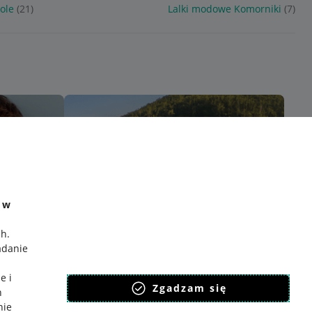
ole
(21)
Lalki modowe Komorniki
(7)
e w
ch
.
adanie
e i
Zgadzam się
h
nie