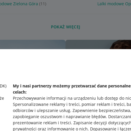
modowe Zielona Góra
(11)
Lalki modowe Op
POKAŻ WIĘCEJ
SDK)
My i nasi partnerzy możemy przetwarzać dane personaln
celach:
że
Przechowywanie informacji na urządzeniu lub dostęp do ni
Spersonalizowane reklamy i treści, pomiar reklam i treści, b
odbiorców i ulepszanie usług
.
Zapewnienie bezpieczeństwa,
zapobieganie oszustwom i naprawianie błędów
.
Dostarczani
prezentowanie reklam i treści
.
Zapisanie decyzji dotyczącyc
prywatności oraz informowanie o nich
.
Dopasowanie i łącze