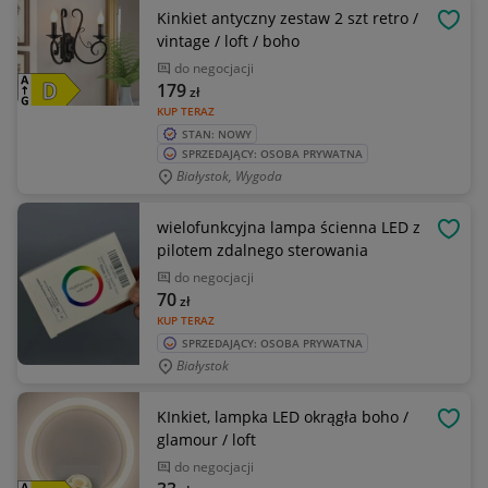
Kinkiet antyczny zestaw 2 szt retro /
OBSE
vintage / loft / boho
do negocjacji
179
zł
KUP TERAZ
STAN: NOWY
SPRZEDAJĄCY: OSOBA PRYWATNA
Białystok, Wygoda
wielofunkcyjna lampa ścienna LED z
OBSE
pilotem zdalnego sterowania
do negocjacji
70
zł
KUP TERAZ
SPRZEDAJĄCY: OSOBA PRYWATNA
Białystok
KInkiet, lampka LED okrągła boho /
OBSE
glamour / loft
do negocjacji