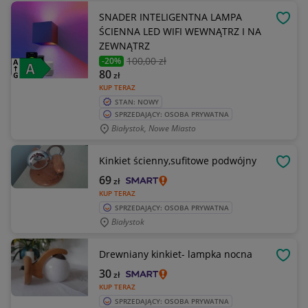
SNADER INTELIGENTNA LAMPA
OBSE
ŚCIENNA LED WIFI WEWNĄTRZ I NA
ZEWNĄTRZ
100
,00 zł
-20%
80
zł
KUP TERAZ
STAN: NOWY
SPRZEDAJĄCY: OSOBA PRYWATNA
Białystok, Nowe Miasto
Kinkiet ścienny,sufitowe podwójny
OBSE
69
zł
KUP TERAZ
SPRZEDAJĄCY: OSOBA PRYWATNA
Białystok
Drewniany kinkiet- lampka nocna
OBSE
30
zł
KUP TERAZ
SPRZEDAJĄCY: OSOBA PRYWATNA