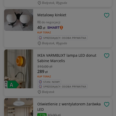
Białystok, Wygoda
Metalowy kinkiet
OBSE
do negocjacji
40
zł
KUP TERAZ
SPRZEDAJĄCY: OSOBA PRYWATNA
Białystok, Wygoda
IKEA VARMBLIXT lampa LED donut
OBSE
Sabine Marcelis
310
,00 zł
289
zł
KUP TERAZ
STAN: NOWY
SPRZEDAJĄCY: OSOBA PRYWATNA
Białystok
Oświetlenie z wentylatorem żarówka
OBSE
LED
89
,00 zł
-11%