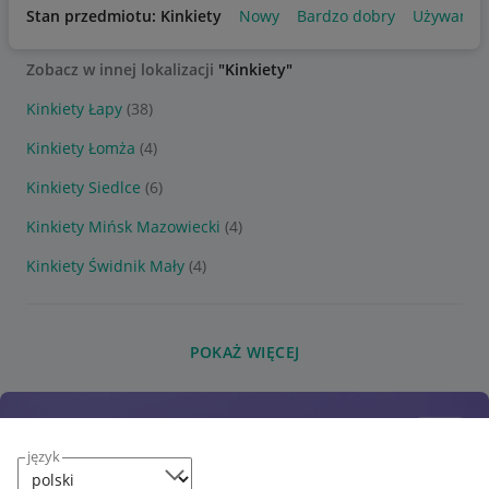
Stan przedmiotu: Kinkiety
Nowy
Bardzo dobry
Używany
Zobacz w innej lokalizacji
"Kinkiety"
Kinkiety Łapy
(38)
Kinkiety Łomża
(4)
Kinkiety Siedlce
(6)
Kinkiety Mińsk Mazowiecki
(4)
Kinkiety Świdnik Mały
(4)
POKAŻ WIĘCEJ
język