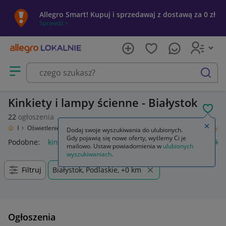
Allegro Smart! Kupuj i sprzedawaj z dostawą za 0 zł
Sprawdź »
Otwórz menu z kategoriami
szukaj
Kinkiety i lampy ścienne - Białystok
POL
22
ogłoszenia
Zamkn
 Ogród
Oświetlenie
Oświetlenie wewnętrzne
Lampy ścienne
Kinkiety
Dodaj swoje wyszukiwania do ulubionych.
Gdy pojawią się nowe oferty, wyślemy Ci je
Podobne:
kinkiet
kinkiety zewnętrzne
kinkiety ścienne
kin
mailowo. Ustaw powiadomienia w
ulubionych
wyszukiwaniach
.
Filtruj
Białystok, Podlaskie, +0 km
Ogłoszenia