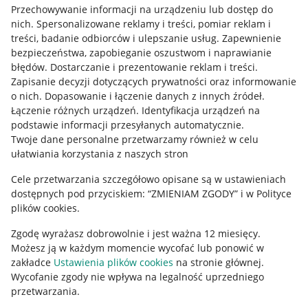
Przechowywanie informacji na urządzeniu lub dostęp do
Allegro Gadane dla kupujących
nich
.
Spersonalizowane reklamy i treści, pomiar reklam i
treści, badanie odbiorców i ulepszanie usług
.
Zapewnienie
Mapa miejscowości
bezpieczeństwa, zapobieganie oszustwom i naprawianie
błędów
.
Dostarczanie i prezentowanie reklam i treści
.
Informacje prawne
Zapisanie decyzji dotyczących prywatności oraz informowanie
o nich
.
Dopasowanie i łączenie danych z innych źródeł
.
Regulamin
Łączenie różnych urządzeń
.
Identyfikacja urządzeń na
podstawie informacji przesyłanych automatycznie
.
Polityka plików "cookies"
Twoje dane personalne przetwarzamy również w celu
ułatwiania korzystania z naszych stron
Ustawienia plików "cookies"
Cele przetwarzania szczegółowo opisane są w ustawieniach
Udostępnianie lokalizacji
dostępnych pod przyciskiem: “ZMIENIAM ZGODY” i w Polityce
Informacje dla Aktu o Usługach Cyfrowych
plików cookies.
Zgodę wyrażasz dobrowolnie i jest ważna 12 miesięcy.
Pobierz aplikację
Możesz ją w każdym momencie wycofać lub ponowić w
zakładce
Ustawienia plików cookies
na stronie głównej.
Wycofanie zgody nie wpływa na legalność uprzedniego
przetwarzania.