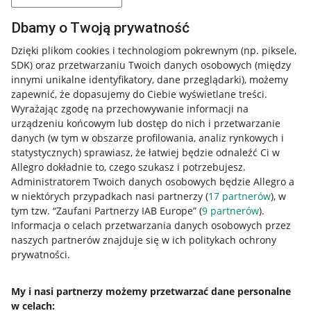
Dbamy o Twoją prywatność
Dzięki plikom cookies i technologiom pokrewnym
(np. piksele,
SDK)
oraz przetwarzaniu Twoich danych osobowych
(między
innymi unikalne identyfikatory, dane przeglądarki)
, możemy
zapewnić, że dopasujemy do Ciebie wyświetlane treści.
Wyrażając zgodę na przechowywanie informacji na
urządzeniu końcowym lub dostęp do nich i przetwarzanie
danych (w tym w obszarze profilowania, analiz rynkowych i
statystycznych) sprawiasz, że łatwiej będzie odnaleźć Ci w
Allegro dokładnie to, czego szukasz i potrzebujesz.
Administratorem Twoich danych osobowych będzie Allegro a
w niektórych przypadkach nasi partnerzy (
17
partnerów
), w
Nawigacja
tym tzw. “Zaufani Partnerzy IAB Europe” (
9
partnerów
).
Przydatne informacje
Informacja o celach przetwarzania danych osobowych przez
naszych partnerów znajduje się w ich politykach ochrony
prywatności.
Jak to działa
Napisz do nas
My i nasi partnerzy możemy przetwarzać dane personalne
w celach:
Allegro Gadane dla sprzedających