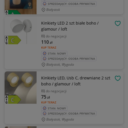
SPRZEDAJĄCY: OSOBA PRYWATNA
Białystok
Kinkiety LED 2 szt białe boho /
OBSE
glamour / loft
do negocjacji
110
zł
KUP TERAZ
STAN: NOWY
SPRZEDAJĄCY: OSOBA PRYWATNA
Białystok, Wygoda
Kinkiety LED, Usb C, drewniane 2 szt
OBSE
boho / glamour / loft
do negocjacji
75
zł
KUP TERAZ
STAN: NOWY
SPRZEDAJĄCY: OSOBA PRYWATNA
Białystok, Wygoda