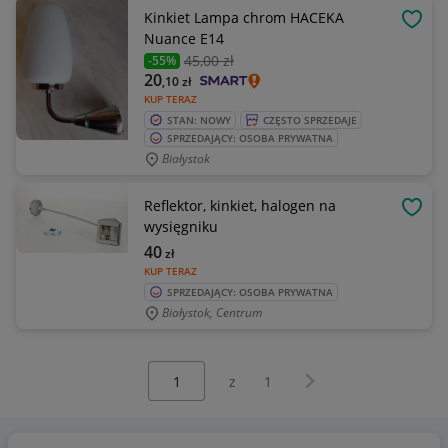
Kinkiet Lampa chrom HACEKA
OBSE
Nuance E14
45
,00 zł
-55%
20
,10
zł
KUP TERAZ
STAN: NOWY
CZĘSTO SPRZEDAJE
SPRZEDAJĄCY: OSOBA PRYWATNA
Białystok
Reflektor, kinkiet, halogen na
OBSE
wysięgniku
40
zł
KUP TERAZ
SPRZEDAJĄCY: OSOBA PRYWATNA
Białystok, Centrum
Wybierz stronę:
Następna strona
z
1