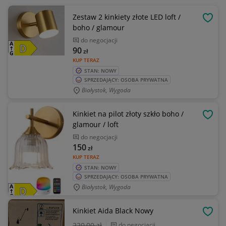
Zestaw 2 kinkiety złote LED loft /
OBSE
boho / glamour
do negocjacji
90
zł
KUP TERAZ
STAN: NOWY
SPRZEDAJĄCY: OSOBA PRYWATNA
Białystok, Wygoda
Kinkiet na pilot złoty szkło boho /
OBSE
glamour / loft
do negocjacji
150
zł
KUP TERAZ
STAN: NOWY
SPRZEDAJĄCY: OSOBA PRYWATNA
Białystok, Wygoda
Kinkiet Aida Black Nowy
OBSE
220
,00 zł
do negocjacji