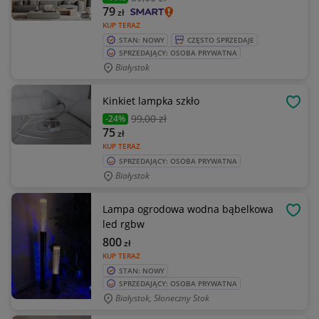
79
zł
KUP TERAZ
STAN: NOWY
CZĘSTO SPRZEDAJE
SPRZEDAJĄCY: OSOBA PRYWATNA
Białystok
Kinkiet lampka szkło
OBSE
99
,00 zł
-24%
75
zł
KUP TERAZ
SPRZEDAJĄCY: OSOBA PRYWATNA
Białystok
Lampa ogrodowa wodna bąbelkowa
OBSE
led rgbw
800
zł
KUP TERAZ
STAN: NOWY
SPRZEDAJĄCY: OSOBA PRYWATNA
Białystok, Słoneczny Stok