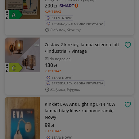
200
zł
KUP TERAZ
STAN: NOWY
SPRZEDAJĄCY: OSOBA PRYWATNA
Białystok, Skorupy
Zestaw 2 kinkiey, lampa ścienna loft
OBSE
/ industrial / vintage
do negocjacji
130
zł
KUP TERAZ
STAN: NOWY
SPRZEDAJĄCY: OSOBA PRYWATNA
Białystok, Wygoda
Kinkiet EVA Ans Lighting E-14 40W
OBSE
lampa biały klosz ruchome ramię
Nowy
99
zł
KUP TERAZ
STAN: NOWY