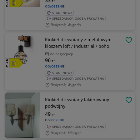
33
zł
OGŁOSZENIE
STAN: NOWY
SPRZEDAJĄCY: OSOBA PRYWATNA
Białystok, Wygoda
Kinkiet drewniany z metalowym
OBSE
kloszem loft / industrial / boho
do negocjacji
96
zł
OGŁOSZENIE
STAN: NOWY
SPRZEDAJĄCY: OSOBA PRYWATNA
Białystok, Wygoda
Kinkiet drewniany lakierowany
OBSE
podwójny
49
zł
OGŁOSZENIE
SPRZEDAJĄCY: OSOBA PRYWATNA
Białystok, Młodych