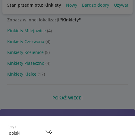
Stan przedmiotu: Kinkiety
Nowy
Bardzo dobry
Używany
Zobacz w innej lokalizacji
"Kinkiety"
Kinkiety Milejowice
(4)
Kinkiety Czerwona
(4)
Kinkiety Kozienice
(5)
Kinkiety Piaseczno
(4)
Kinkiety Kielce
(17)
POKAŻ WIĘCEJ
język