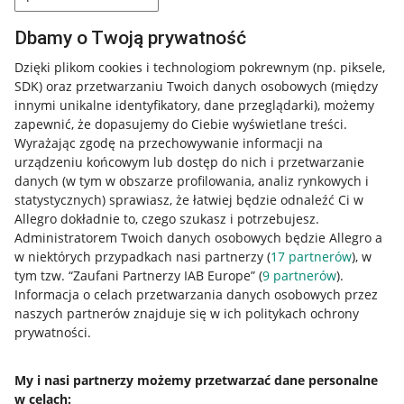
Dbamy o Twoją prywatność
Dzięki plikom cookies i technologiom pokrewnym
(np. piksele,
SDK)
oraz przetwarzaniu Twoich danych osobowych
(między
innymi unikalne identyfikatory, dane przeglądarki)
, możemy
zapewnić, że dopasujemy do Ciebie wyświetlane treści.
Wyrażając zgodę na przechowywanie informacji na
urządzeniu końcowym lub dostęp do nich i przetwarzanie
danych (w tym w obszarze profilowania, analiz rynkowych i
statystycznych) sprawiasz, że łatwiej będzie odnaleźć Ci w
Allegro dokładnie to, czego szukasz i potrzebujesz.
Administratorem Twoich danych osobowych będzie Allegro a
w niektórych przypadkach nasi partnerzy (
17
partnerów
), w
tym tzw. “Zaufani Partnerzy IAB Europe” (
9
partnerów
).
Przydatne informacje
Informacja o celach przetwarzania danych osobowych przez
naszych partnerów znajduje się w ich politykach ochrony
prywatności.
Jak to działa
Napisz do nas
My i nasi partnerzy możemy przetwarzać dane personalne
w celach:
Allegro Gadane dla sprzedających