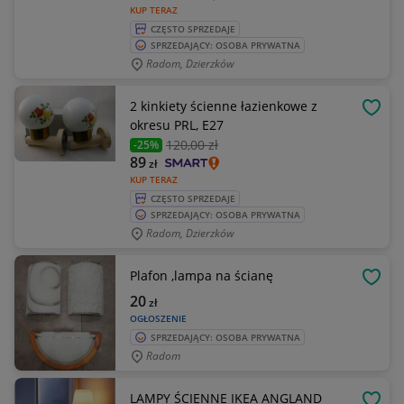
KUP TERAZ
CZĘSTO SPRZEDAJE
SPRZEDAJĄCY: OSOBA PRYWATNA
Radom, Dzierzków
2 kinkiety ścienne łazienkowe z
OBSE
okresu PRL, E27
120
,00 zł
-25%
89
zł
KUP TERAZ
CZĘSTO SPRZEDAJE
SPRZEDAJĄCY: OSOBA PRYWATNA
Radom, Dzierzków
Plafon ,lampa na ścianę
OBSE
20
zł
OGŁOSZENIE
SPRZEDAJĄCY: OSOBA PRYWATNA
Radom
LAMPY ŚCIENNE IKEA ANGLAND