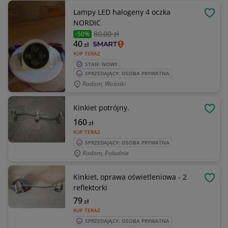
Lampy LED halogeny 4 oczka
OBSE
NORDIC
80
,00 zł
-50%
40
zł
KUP TERAZ
STAN: NOWY
SPRZEDAJĄCY: OSOBA PRYWATNA
Radom, Wośniki
Kinkiet potrójny.
OBSE
160
zł
KUP TERAZ
SPRZEDAJĄCY: OSOBA PRYWATNA
Radom, Południe
Kinkiet, oprawa oświetleniowa - 2
OBSE
reflektorki
79
zł
KUP TERAZ
SPRZEDAJĄCY: OSOBA PRYWATNA