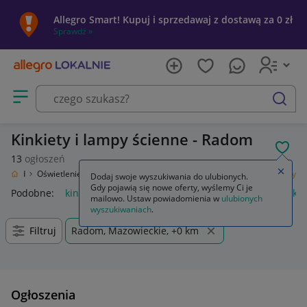
Allegro Smart! Kupuj i sprzedawaj z dostawą za 0 zł
Sprawdź »
Otwórz menu z kategoriami
szukaj
Kinkiety i lampy ścienne - Radom
POL
13
ogłoszeń
Zamkn
 Ogród
Oświetlenie
Oświetlenie wewnętrzne
Lampy ścienne
Kinkiety
Dodaj swoje wyszukiwania do ulubionych.
Gdy pojawią się nowe oferty, wyślemy Ci je
Podobne:
kinkiet
kinkiety zewnętrzne
kinkiety ścienne
kin
mailowo. Ustaw powiadomienia w
ulubionych
wyszukiwaniach
.
Filtruj
Radom, Mazowieckie, +0 km
Ogłoszenia