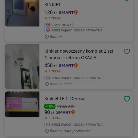
OBSE
KINKIET
120
zł
KUP TERAZ
STAN: NOWY
SPRZEDAJĄCY: OSOBA PRYWATNA
Radom
Kinkiet nowoczesny komplet 2 szt
OBSE
Glamour srebrna OKAZJA
450
zł
KUP TERAZ
SPRZEDAJĄCY: OSOBA PRYWATNA
Radom, Idalin
Kinkiet LED- Denxiac
OBSE
110
,00 zł
-18%
90
zł
KUP TERAZ
SPRZEDAJĄCY: OSOBA PRYWATNA
Radom, Huta Józefowska