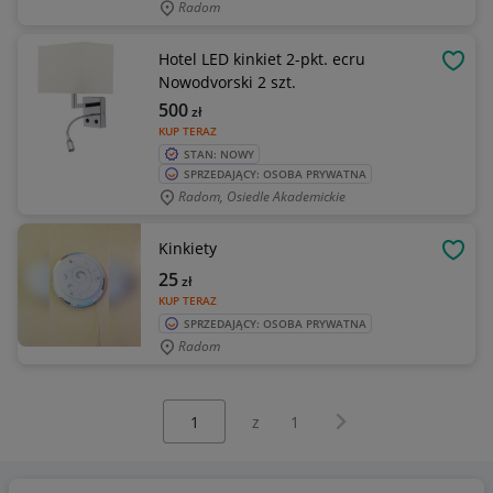
Radom
Hotel LED kinkiet 2-pkt. ecru
OBSE
Nowodvorski 2 szt.
500
zł
KUP TERAZ
STAN: NOWY
SPRZEDAJĄCY: OSOBA PRYWATNA
Radom, Osiedle Akademickie
Kinkiety
OBSE
25
zł
KUP TERAZ
SPRZEDAJĄCY: OSOBA PRYWATNA
Radom
Wybierz stronę:
Następna strona
z
1