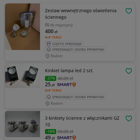
Zestaw wewnętrznego oświetlenia
OBSE
ściennego
do negocjacji
400
zł
KUP TERAZ
CZĘSTO SPRZEDAJE
SPRZEDAJĄCY: OSOBA PRYWATNA
Radom
Kinkiet lampa led 2 szt.
OBSE
40
,00 zł
-37%
25
zł
KUP TERAZ
SPRZEDAJĄCY: OSOBA PRYWATNA
Radom
3 kinkiety ścienne z włącznikami GZ
OBSE
10
60
,00 zł
-18%
49
zł