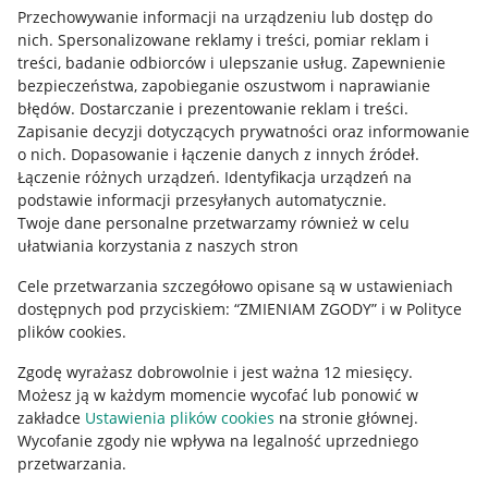
Przechowywanie informacji na urządzeniu lub dostęp do
Allegro Gadane dla kupujących
nich
.
Spersonalizowane reklamy i treści, pomiar reklam i
treści, badanie odbiorców i ulepszanie usług
.
Zapewnienie
Mapa miejscowości
bezpieczeństwa, zapobieganie oszustwom i naprawianie
błędów
.
Dostarczanie i prezentowanie reklam i treści
.
Informacje prawne
Zapisanie decyzji dotyczących prywatności oraz informowanie
o nich
.
Dopasowanie i łączenie danych z innych źródeł
.
Regulamin
Łączenie różnych urządzeń
.
Identyfikacja urządzeń na
podstawie informacji przesyłanych automatycznie
.
Polityka plików "cookies"
Twoje dane personalne przetwarzamy również w celu
ułatwiania korzystania z naszych stron
Ustawienia plików "cookies"
Cele przetwarzania szczegółowo opisane są w ustawieniach
Udostępnianie lokalizacji
dostępnych pod przyciskiem: “ZMIENIAM ZGODY” i w Polityce
Informacje dla Aktu o Usługach Cyfrowych
plików cookies.
Zgodę wyrażasz dobrowolnie i jest ważna 12 miesięcy.
Pobierz aplikację
Możesz ją w każdym momencie wycofać lub ponowić w
zakładce
Ustawienia plików cookies
na stronie głównej.
Wycofanie zgody nie wpływa na legalność uprzedniego
przetwarzania.