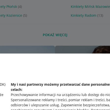
iety Płońsk
(4)
Kinkiety Mińsk Mazowie
iety Kozienice
(5)
Kinkiety Radom
(13)
POKAŻ WIĘCEJ
SDK)
My i nasi partnerzy możemy przetwarzać dane personaln
celach:
że
Przechowywanie informacji na urządzeniu lub dostęp do ni
Spersonalizowane reklamy i treści, pomiar reklam i treści, b
odbiorców i ulepszanie usług
.
Zapewnienie bezpieczeństwa,