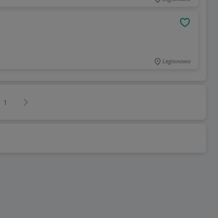
OBSERWU
Legionowo
Następna strona
z
1