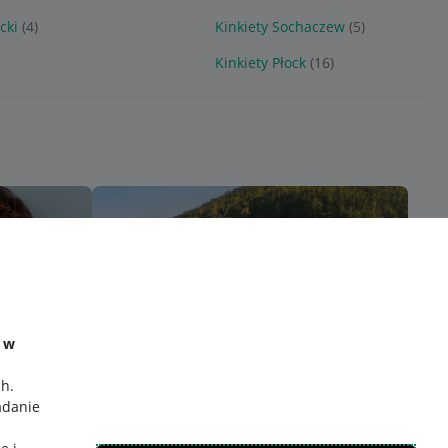
cki
(4)
Kinkiety Sochaczew
(5)
Kinkiety Płock
(16)
e w
ch
.
adanie