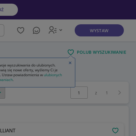
DŹ
WYSTAW
kaj
POLUB WYSZUKIWANIE
Zamknij wskazówkę
oje wyszukiwania do ulubionych.
wią się nowe oferty, wyślemy Ci je
. Ustaw powiadomienia w
ulubionych
waniach
.
Wybierz stronę:
Następna 
z
1
LLIANT
OBSERWU