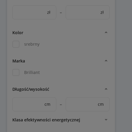
zł
–
zł
Kolor
srebrny
Marka
Brilliant
Długość/wysokość
cm
–
cm
Klasa efektywności energetycznej