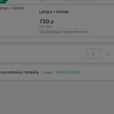
Lampa + kinkiet
150
zł
KUP TERAZ
SPRZEDAJĄCY: OSOBA PRYWATNA
Wybierz stronę:
n przedmiotu: Kinkiety
Nowy
Bardzo dobry