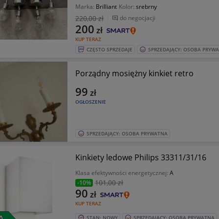
Marka:
Brilliant
Kolor:
srebrny
220
,00 zł
do negocjacji
200
zł
KUP TERAZ
CZĘSTO SPRZEDAJE
SPRZEDAJĄCY: OSOBA PRYW
Porządny mosiężny kinkiet retro
99
zł
OGŁOSZENIE
SPRZEDAJĄCY: OSOBA PRYWATNA
Kinkiety ledowe Philips 33311/31/16
Klasa efektywności energetycznej:
A
101
,00 zł
-10%
90
zł
KUP TERAZ
STAN: NOWY
SPRZEDAJĄCY: OSOBA PRYWATNA