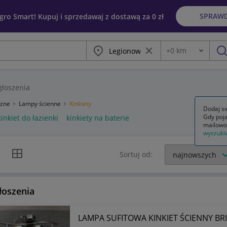
SPRAW
egro Smart! Kupuj i sprzedawaj z dostawą za 0 zł
Miasto
Wyczyść frazę
+
0
km
Odległość
szu
łoszenia
rzne
Lampy ścienne
Kinkiety
Dodaj sw
Gdy poja
kinkiet do łazienki
kinkiety na baterie
mailowo
wyszuki
k listy
Widok siatki
Sortuj od:
łoszenia
LAMPA SUFITOWA KINKIET ŚCIENNY BRI