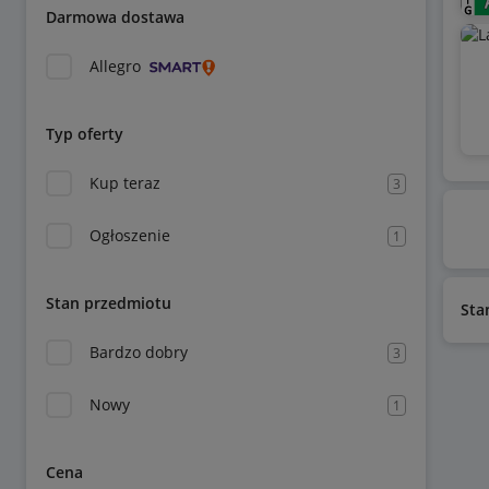
Darmowa dostawa
Allegro
Typ oferty
Kup teraz
3
Ogłoszenie
1
Stan przedmiotu
Sta
Bardzo dobry
3
Nowy
1
Cena