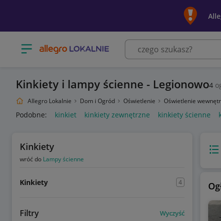
All
Otwórz menu z kategoriami
Kinkiety i lampy ścienne - Legionowo
4
og
Allegro Lokalnie
Dom i Ogród
Oświetlenie
Oświetlenie wewnęt
Podobne:
kinkiet
kinkiety zewnętrzne
kinkiety ścienne
Kinkiety
Wido
wróć do
Lampy ścienne
Kinkiety
4
Og
Filtry
Wyczyść