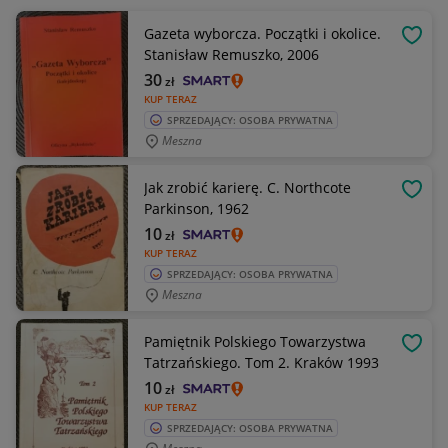
Gazeta wyborcza. Początki i okolice.
OBSE
Stanisław Remuszko, 2006
30
zł
KUP TERAZ
SPRZEDAJĄCY: OSOBA PRYWATNA
Meszna
Jak zrobić karierę. C. Northcote
OBSE
Parkinson, 1962
10
zł
KUP TERAZ
SPRZEDAJĄCY: OSOBA PRYWATNA
Meszna
Pamiętnik Polskiego Towarzystwa
OBSE
Tatrzańskiego. Tom 2. Kraków 1993
10
zł
KUP TERAZ
SPRZEDAJĄCY: OSOBA PRYWATNA