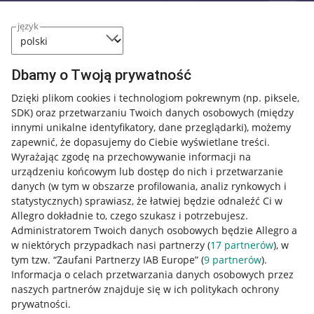
język
Dbamy o Twoją prywatność
Dzięki plikom cookies i technologiom pokrewnym
(np. piksele,
SDK)
oraz przetwarzaniu Twoich danych osobowych
(między
innymi unikalne identyfikatory, dane przeglądarki)
, możemy
zapewnić, że dopasujemy do Ciebie wyświetlane treści.
Wyrażając zgodę na przechowywanie informacji na
urządzeniu końcowym lub dostęp do nich i przetwarzanie
danych (w tym w obszarze profilowania, analiz rynkowych i
statystycznych) sprawiasz, że łatwiej będzie odnaleźć Ci w
Allegro dokładnie to, czego szukasz i potrzebujesz.
Administratorem Twoich danych osobowych będzie Allegro a
w niektórych przypadkach nasi partnerzy (
17
partnerów
), w
tym tzw. “Zaufani Partnerzy IAB Europe” (
9
partnerów
).
Przydatne informacje
Informacja o celach przetwarzania danych osobowych przez
naszych partnerów znajduje się w ich politykach ochrony
prywatności.
Jak to działa