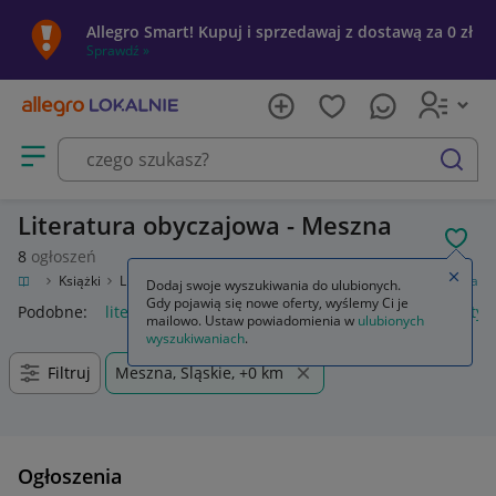
Allegro Smart! Kupuj i sprzedawaj z dostawą za 0 zł
Sprawdź »
Otwórz menu z kategoriami
szukaj
Literatura obyczajowa - Meszna
POL
8
ogłoszeń
Zamkn
ozrywka
Książki
Literatura obyczajowa, erotyczna
Literatura obyczajowa
Dodaj swoje wyszukiwania do ulubionych.
Gdy pojawią się nowe oferty, wyślemy Ci je
Podobne:
literatura obyczajowa
literatura obyczajowa erotyc
mailowo. Ustaw powiadomienia w
ulubionych
wyszukiwaniach
.
Filtruj
Meszna, Śląskie, +0 km
Ogłoszenia