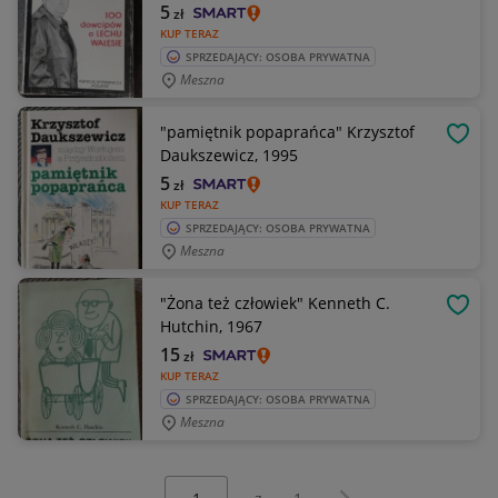
5
zł
KUP TERAZ
SPRZEDAJĄCY: OSOBA PRYWATNA
Meszna
"pamiętnik popaprańca" Krzysztof
OBSE
Daukszewicz, 1995
5
zł
KUP TERAZ
SPRZEDAJĄCY: OSOBA PRYWATNA
Meszna
"Żona też człowiek" Kenneth C.
OBSE
Hutchin, 1967
15
zł
KUP TERAZ
SPRZEDAJĄCY: OSOBA PRYWATNA
Meszna
Wybierz stronę:
Następna strona