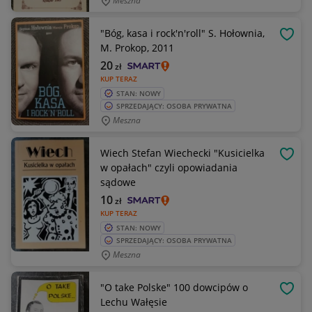
Meszna
"Bóg, kasa i rock'n'roll" S. Hołownia,
OBSE
M. Prokop, 2011
20
zł
KUP TERAZ
STAN: NOWY
SPRZEDAJĄCY: OSOBA PRYWATNA
Meszna
Wiech Stefan Wiechecki "Kusicielka
OBSE
w opałach" czyli opowiadania
sądowe
10
zł
KUP TERAZ
STAN: NOWY
SPRZEDAJĄCY: OSOBA PRYWATNA
Meszna
"O take Polske" 100 dowcipów o
OBSE
Lechu Wałęsie