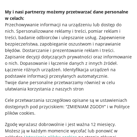
Napisz do nas
My i nasi partnerzy możemy przetwarzać dane personalne
w celach:
Allegro Gadane dla sprzedających
Przechowywanie informacji na urządzeniu lub dostęp do
Allegro Gadane dla kupujących
nich
.
Spersonalizowane reklamy i treści, pomiar reklam i
treści, badanie odbiorców i ulepszanie usług
.
Zapewnienie
Mapa miejscowości
bezpieczeństwa, zapobieganie oszustwom i naprawianie
błędów
.
Dostarczanie i prezentowanie reklam i treści
.
Informacje prawne
Zapisanie decyzji dotyczących prywatności oraz informowanie
o nich
.
Dopasowanie i łączenie danych z innych źródeł
.
Regulamin
Łączenie różnych urządzeń
.
Identyfikacja urządzeń na
podstawie informacji przesyłanych automatycznie
.
Polityka plików "cookies"
Twoje dane personalne przetwarzamy również w celu
ułatwiania korzystania z naszych stron
Ustawienia plików "cookies"
Cele przetwarzania szczegółowo opisane są w ustawieniach
Udostępnianie lokalizacji
dostępnych pod przyciskiem: “ZMIENIAM ZGODY” i w Polityce
Informacje dla Aktu o Usługach Cyfrowych
plików cookies.
Zgodę wyrażasz dobrowolnie i jest ważna 12 miesięcy.
Pobierz aplikację
Możesz ją w każdym momencie wycofać lub ponowić w