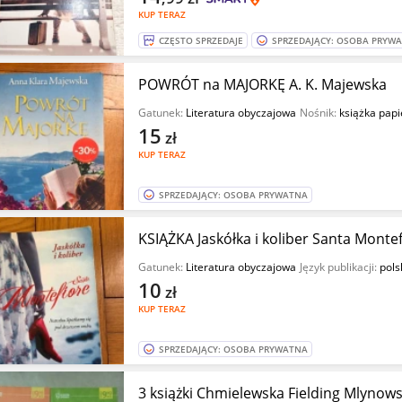
KUP TERAZ
CZĘSTO SPRZEDAJE
SPRZEDAJĄCY: OSOBA PRYW
POWRÓT na MAJORKĘ A. K. Majewska
Gatunek:
Literatura obyczajowa
Nośnik:
książka pap
15
zł
KUP TERAZ
SPRZEDAJĄCY: OSOBA PRYWATNA
KSIĄŻKA Jaskółka i koliber Santa Monte
Gatunek:
Literatura obyczajowa
Język publikacji:
pols
10
zł
KUP TERAZ
SPRZEDAJĄCY: OSOBA PRYWATNA
3 książki Chmielewska Fielding Mlynows