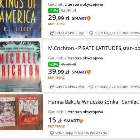
Gatunek:
Literatura obyczajowa
34
,99 zł
-14%
29
,99
zł
KUP TERAZ
CZĘSTO SPRZEDAJE
SPRZEDAJĄCY: OSOBA PRYW
M.Crichton - PIRATE LATITUDES,stan-b
Gatunek:
Literatura obyczajowa
49
,99 zł
-20%
39
,99
zł
KUP TERAZ
CZĘSTO SPRZEDAJE
SPRZEDAJĄCY: OSOBA PRYW
Hanna Bakuła Wnuczko żonka i Samiec 
Gatunek:
Literatura obyczajowa
15
zł
KUP TERAZ
SPRZEDAJĄCY: OSOBA PRYWATNA