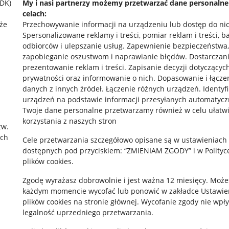
SDK)
My i nasi partnerzy możemy przetwarzać dane personaln
celach:
że
Przechowywanie informacji na urządzeniu lub dostęp do ni
Spersonalizowane reklamy i treści, pomiar reklam i treści, b
odbiorców i ulepszanie usług
.
Zapewnienie bezpieczeństwa,
zapobieganie oszustwom i naprawianie błędów
.
Dostarczani
prezentowanie reklam i treści
.
Zapisanie decyzji dotyczącyc
prywatności oraz informowanie o nich
.
Dopasowanie i łącze
danych z innych źródeł
.
Łączenie różnych urządzeń
.
Identyf
rawne
Pobierz aplikację
urządzeń na podstawie informacji przesyłanych automatycz
Twoje dane personalne przetwarzamy również w celu ułatw
korzystania z naszych stron
zw.
ach
 "cookies"
Cele przetwarzania szczegółowo opisane są w ustawieniach
dostępnych pod przyciskiem: “ZMIENIAM ZGODY” i w Polityc
ów "cookies"
plików cookies.
okalizacji
Zgodę wyrażasz dobrowolnie i jest ważna 12 miesięcy. Może
każdym momencie wycofać lub ponowić w zakładce
Ustawie
 Aktu o Usługach Cyfrowych
plików cookies
na stronie głównej. Wycofanie zgody nie wpł
legalność uprzedniego przetwarzania.