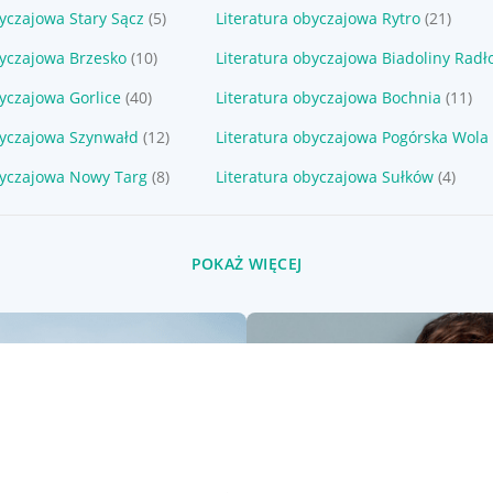
byczajowa Stary Sącz
(5)
Literatura obyczajowa Rytro
(21)
byczajowa Brzesko
(10)
Literatura obyczajowa Biadoliny Radł
byczajowa Gorlice
(40)
Literatura obyczajowa Bochnia
(11)
byczajowa Szynwałd
(12)
Literatura obyczajowa Pogórska Wola
byczajowa Nowy Targ
(8)
Literatura obyczajowa Sułków
(4)
POKAŻ WIĘCEJ