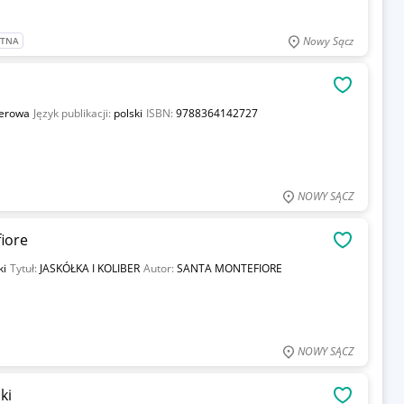
Nowy Sącz
ATNA
OBSERWU
ierowa
Język publikacji:
polski
ISBN:
9788364142727
NOWY SĄCZ
fiore
OBSERWU
ki
Tytuł:
JASKÓŁKA I KOLIBER
Autor:
SANTA MONTEFIORE
NOWY SĄCZ
ki
OBSERWU