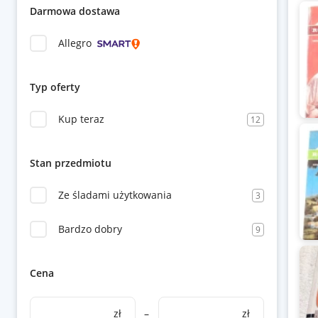
Darmowa dostawa
Allegro
Typ oferty
Kup teraz
12
Stan przedmiotu
Ze śladami użytkowania
3
Bardzo dobry
9
Cena
zł
–
zł