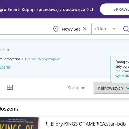
SPRAW
egro Smart! Kupuj i sprzedawaj z dostawą za 0 zł
Miasto
Wyczyść frazę
+
0
km
Odległość
szu
oszeń
wa, erotyczna
Literatura obyczajowa
Dodaj sw
Gdy poja
tyczna
mailowo
wyszuki
k listy
Widok siatki
Sortuj od:
łoszenia
R.J.Ellory-KINGS OF AMERICA,stan-bdb