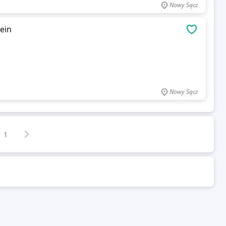
Nowy Sącz
tein
OBSERWU
Nowy Sącz
Następna strona
z
1