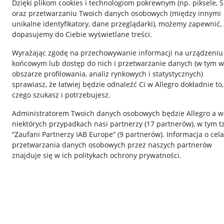
Dzięki plikom cookies i technologiom pokrewnym
(np. piksele, 
oraz przetwarzaniu Twoich danych osobowych
(między innymi
unikalne identyfikatory, dane przeglądarki)
, możemy zapewnić, 
dopasujemy do Ciebie wyświetlane treści.
Wyrażając zgodę na przechowywanie informacji na urządzeniu
końcowym lub dostęp do nich i przetwarzanie danych (w tym w
obszarze profilowania, analiz rynkowych i statystycznych)
sprawiasz, że łatwiej będzie odnaleźć Ci w Allegro dokładnie to,
czego szukasz i potrzebujesz.
Przydatne informacje
Informacje p
Administratorem Twoich danych osobowych będzie Allegro a w
Jak to działa
Regulamin
niektórych przypadkach nasi partnerzy (
17
partnerów
), w tym t
“Zaufani Partnerzy IAB Europe” (
9
partnerów
). Informacja o cel
Napisz do nas
Polityka plików
przetwarzania danych osobowych przez naszych partnerów
Allegro Gadane dla sprzedających
Ustawienia plik
znajduje się w ich politykach ochrony prywatności.
Allegro Gadane dla kupujących
Udostępnianie l
Mapa miejscowości
Informacje dla