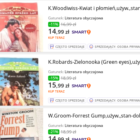
K.Woodiwiss-Kwiat i płomień,używ.,sta
Gatunek:
Literatura obyczajowa
16
,99 zł
-11%
14
,99
zł
KUP TERAZ
CZĘSTO SPRZEDAJE
SPRZEDAJĄCY: OSOBA PRYW
K.Robards-Zielonooka (Green eyes),uży
Gatunek:
Literatura obyczajowa
18
,99 zł
-15%
15
,99
zł
KUP TERAZ
CZĘSTO SPRZEDAJE
SPRZEDAJĄCY: OSOBA PRYW
W.Groom-Forrest Gump,używ.,stan-do
Gatunek:
Literatura obyczajowa
18
,99 zł
-21%
14
,99
zł