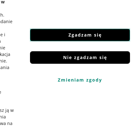
e w
ch
.
adanie
e i
Zgadzam się
h
nie
ikacja
Nie zgadzam się
nie
.
iania
Zmieniam zgody
e
sz ją w
nia
ywa na