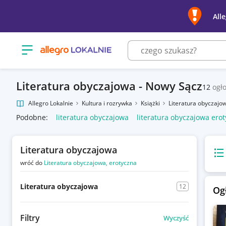
All
Otwórz menu z kategoriami
Literatura obyczajowa - Nowy Sącz
12
ogł
Allegro Lokalnie
Kultura i rozrywka
Książki
Literatura obyczajo
Podobne:
literatura obyczajowa
literatura obyczajowa ero
Literatura obyczajowa
Wido
wróć do
Literatura obyczajowa, erotyczna
Literatura obyczajowa
12
Og
Filtry
Wyczyść