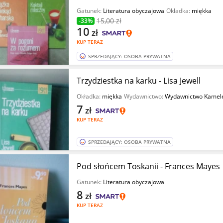
Gatunek:
Literatura obyczajowa
Okładka:
miękka
15
,00 zł
-33%
10
zł
KUP TERAZ
SPRZEDAJĄCY: OSOBA PRYWATNA
Trzydziestka na karku - Lisa Jewell
Okładka:
miękka
Wydawnictwo:
Wydawnictwo Kamel
7
zł
KUP TERAZ
SPRZEDAJĄCY: OSOBA PRYWATNA
Pod słońcem Toskanii - Frances Mayes
Gatunek:
Literatura obyczajowa
8
zł
KUP TERAZ