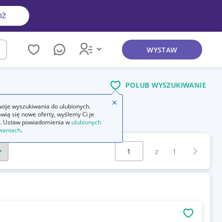
DŹ
WYSTAW
kaj
POLUB WYSZUKIWANIE
Zamknij wskazówkę
oje wyszukiwania do ulubionych.
wią się nowe oferty, wyślemy Ci je
. Ustaw powiadomienia w
ulubionych
waniach
.
Wybierz stronę:
Następna 
z
1
OBSERWU