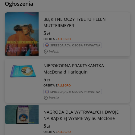
Ogłoszenia
BŁĘKITNE OCZY TYBETU HELEN
MUTTERMEYER
5
zł
OFERTA Z
ALLEGRO
SPRZEDAJĄCY: OSOBA PRYWATNA
Imielin
NIEPOKORNA PRAKTYKANTKA
MacDonald Harlequin
5
zł
OFERTA Z
ALLEGRO
SPRZEDAJĄCY: OSOBA PRYWATNA
Imielin
NAGRODA DLA WYTRWAŁYCH, DWOJE
NA RAJSKIEJ WYSPIE Wyile, McClone
5
zł
OFERTA Z
ALLEGRO