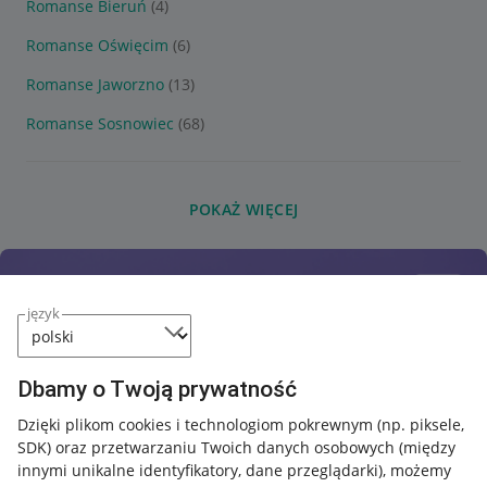
Romanse Bieruń
(4)
Romanse Oświęcim
(6)
Romanse Jaworzno
(13)
Romanse Sosnowiec
(68)
POKAŻ WIĘCEJ
język
Dbamy o Twoją prywatność
Dzięki plikom cookies i technologiom pokrewnym
(np. piksele,
SDK)
oraz przetwarzaniu Twoich danych osobowych
(między
innymi unikalne identyfikatory, dane przeglądarki)
, możemy