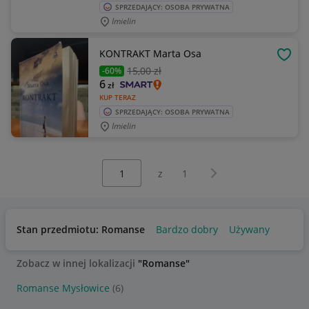
SPRZEDAJĄCY: OSOBA PRYWATNA
Imielin
KONTRAKT Marta Osa
OBSE
15
,00 zł
-60%
6
zł
KUP TERAZ
SPRZEDAJĄCY: OSOBA PRYWATNA
Imielin
Wybierz stronę:
Następna strona
z
1
Stan przedmiotu: Romanse
Bardzo dobry
Używany
Zobacz w innej lokalizacji
"Romanse"
Romanse Mysłowice
(6)