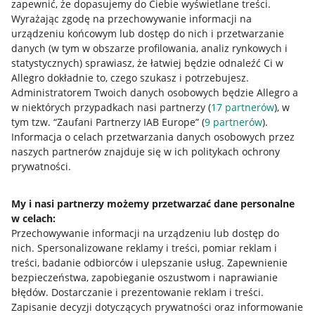
zapewnić, że dopasujemy do Ciebie wyświetlane treści.
Wyrażając zgodę na przechowywanie informacji na
urządzeniu końcowym lub dostęp do nich i przetwarzanie
danych (w tym w obszarze profilowania, analiz rynkowych i
statystycznych) sprawiasz, że łatwiej będzie odnaleźć Ci w
Allegro dokładnie to, czego szukasz i potrzebujesz.
Administratorem Twoich danych osobowych będzie Allegro a
w niektórych przypadkach nasi partnerzy (
17
partnerów
), w
tym tzw. “Zaufani Partnerzy IAB Europe” (
9
partnerów
).
Przydatne informacje
Informacja o celach przetwarzania danych osobowych przez
naszych partnerów znajduje się w ich politykach ochrony
prywatności.
Jak to działa
Napisz do nas
My i nasi partnerzy możemy przetwarzać dane personalne
w celach:
Allegro Gadane dla sprzedających
Przechowywanie informacji na urządzeniu lub dostęp do
Allegro Gadane dla kupujących
nich
.
Spersonalizowane reklamy i treści, pomiar reklam i
treści, badanie odbiorców i ulepszanie usług
.
Zapewnienie
Mapa miejscowości
bezpieczeństwa, zapobieganie oszustwom i naprawianie
błędów
.
Dostarczanie i prezentowanie reklam i treści
.
Informacje prawne
Zapisanie decyzji dotyczących prywatności oraz informowanie