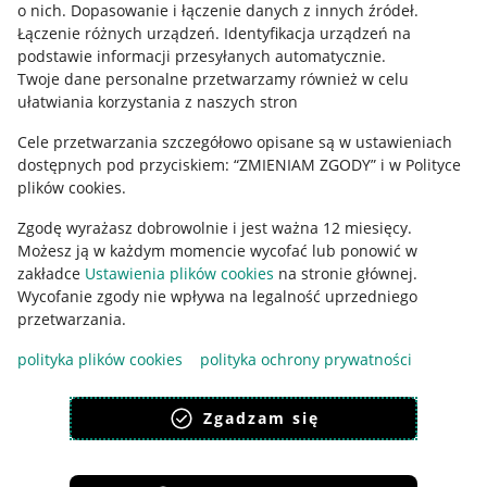
o nich
.
Dopasowanie i łączenie danych z innych źródeł
.
Regulamin
Łączenie różnych urządzeń
.
Identyfikacja urządzeń na
podstawie informacji przesyłanych automatycznie
.
Polityka plików "cookies"
Twoje dane personalne przetwarzamy również w celu
ułatwiania korzystania z naszych stron
Ustawienia plików "cookies"
Cele przetwarzania szczegółowo opisane są w ustawieniach
Udostępnianie lokalizacji
dostępnych pod przyciskiem: “ZMIENIAM ZGODY” i w Polityce
Informacje dla Aktu o Usługach Cyfrowych
plików cookies.
Zgodę wyrażasz dobrowolnie i jest ważna 12 miesięcy.
Pobierz aplikację
Możesz ją w każdym momencie wycofać lub ponowić w
zakładce
Ustawienia plików cookies
na stronie głównej.
Wycofanie zgody nie wpływa na legalność uprzedniego
przetwarzania.
polityka plików cookies
polityka ochrony prywatności
Zgadzam się