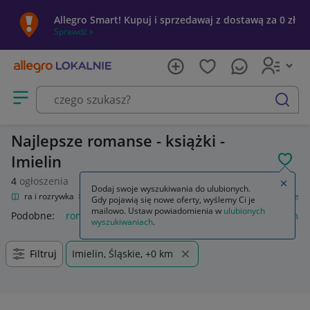
Allegro Smart! Kupuj i sprzedawaj z dostawą za 0 zł
Sprawdź »
Otwórz menu z kategoriami
szukaj
Najlepsze romanse - książki -
Imielin
POL
4
ogłoszenia
Zamkn
Dodaj swoje wyszukiwania do ulubionych.
Kultura i rozrywka
Książki
Literatura obyczajowa, erotyczna
Romanse
Gdy pojawią się nowe oferty, wyślemy Ci je
mailowo. Ustaw powiadomienia w
ulubionych
Podobne:
romanse
książki romanse
książki używane roma
wyszukiwaniach
.
Filtruj
Imielin, Śląskie, +0 km