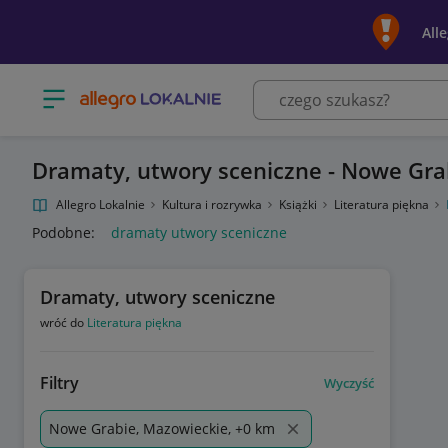
All
Otwórz menu z kategoriami
Dramaty, utwory sceniczne - Nowe Gra
Allegro Lokalnie
Kultura i rozrywka
Książki
Literatura piękna
Podobne:
dramaty utwory sceniczne
Dramaty, utwory sceniczne
wróć do
Literatura piękna
Filtry
Wyczyść
Nowe Grabie, Mazowieckie, +0 km