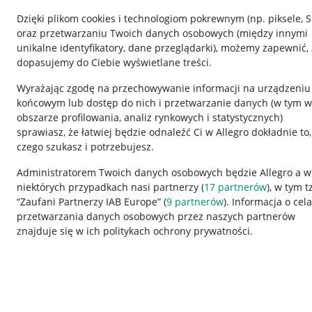
Dzięki plikom cookies i technologiom pokrewnym
(np. piksele, 
oraz przetwarzaniu Twoich danych osobowych
(między innymi
unikalne identyfikatory, dane przeglądarki)
, możemy zapewnić, 
dopasujemy do Ciebie wyświetlane treści.
Wyrażając zgodę na przechowywanie informacji na urządzeniu
końcowym lub dostęp do nich i przetwarzanie danych (w tym w
obszarze profilowania, analiz rynkowych i statystycznych)
sprawiasz, że łatwiej będzie odnaleźć Ci w Allegro dokładnie to,
czego szukasz i potrzebujesz.
Przydatne informacje
Informacje p
Administratorem Twoich danych osobowych będzie Allegro a w
niektórych przypadkach nasi partnerzy (
17
partnerów
), w tym t
Jak to działa
Regulamin
“Zaufani Partnerzy IAB Europe” (
9
partnerów
). Informacja o cel
Napisz do nas
Polityka plików
przetwarzania danych osobowych przez naszych partnerów
znajduje się w ich politykach ochrony prywatności.
Allegro Gadane dla sprzedających
Ustawienia plik
Allegro Gadane dla kupujących
Udostępnianie l
Mapa miejscowości
Informacje dla