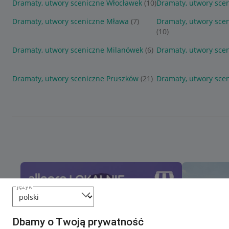
Dramaty, utwory sceniczne Włocławek
(10)
Dramaty, utwory sce
Dramaty, utwory sceniczne Mława
(7)
Dramaty, utwory sce
(10)
Dramaty, utwory sceniczne Milanówek
(6)
Dramaty, utwory sce
Dramaty, utwory sceniczne Pruszków
(21)
Dramaty, utwory sce
język
Dbamy o Twoją prywatność