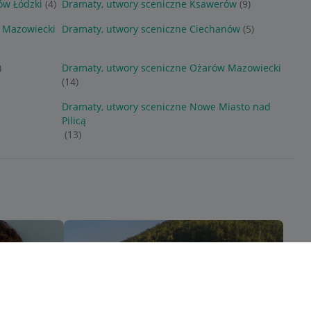
ów Łódzki
(4)
Dramaty, utwory sceniczne Ksawerów
(9)
 Mazowiecki
Dramaty, utwory sceniczne Ciechanów
(5)
)
Dramaty, utwory sceniczne Ożarów Mazowiecki
(14)
Dramaty, utwory sceniczne Nowe Miasto nad
Pilicą
(13)