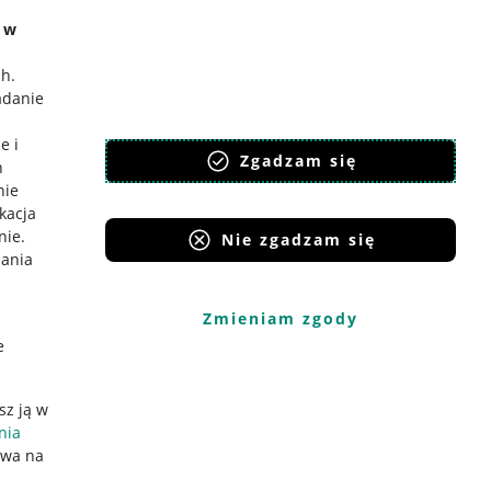
e w
ch
.
adanie
e i
Zgadzam się
h
nie
ikacja
nie
.
Nie zgadzam się
iania
Zmieniam zgody
e
sz ją w
nia
ywa na