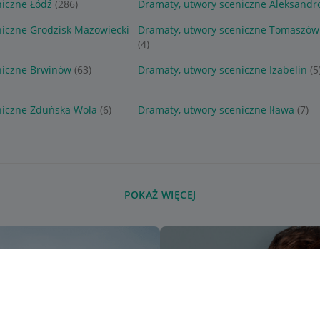
niczne Łódź
(286)
Dramaty, utwory sceniczne Aleksandr
niczne Grodzisk Mazowiecki
Dramaty, utwory sceniczne Tomaszów
(4)
niczne Brwinów
(63)
Dramaty, utwory sceniczne Izabelin
(5
niczne Zduńska Wola
(6)
Dramaty, utwory sceniczne Iława
(7)
POKAŻ WIĘCEJ