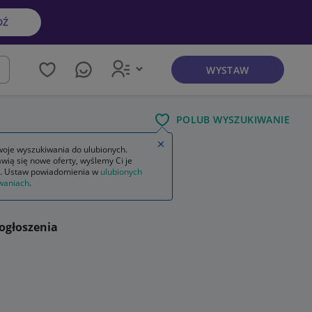
DŹ
WYSTAW
kaj
POLUB WYSZUKIWANIE
Zamknij wskazówkę
oje wyszukiwania do ulubionych.
wią się nowe oferty, wyślemy Ci je
. Ustaw powiadomienia w
ulubionych
waniach
.
ogłoszenia