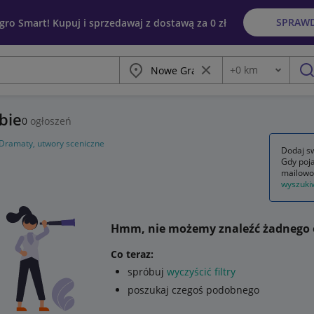
SPRAW
egro Smart! Kupuj i sprzedawaj z dostawą za 0 zł
Miasto
Wyczyść frazę
+
0
km
Odległość
szu
bie
0
ogłoszeń
Dramaty, utwory sceniczne
Dodaj sw
Gdy poja
mailowo
wyszuki
Hmm, nie możemy znaleźć żadnego 
Co teraz:
spróbuj
wyczyścić filtry
poszukaj czegoś podobnego