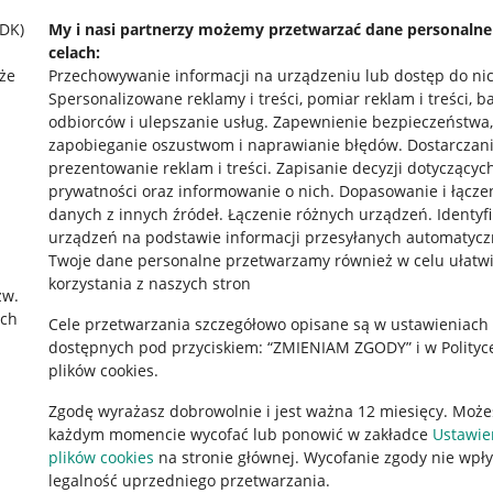
SDK)
My i nasi partnerzy możemy przetwarzać dane personaln
celach:
że
Przechowywanie informacji na urządzeniu lub dostęp do ni
Spersonalizowane reklamy i treści, pomiar reklam i treści, b
odbiorców i ulepszanie usług
.
Zapewnienie bezpieczeństwa,
zapobieganie oszustwom i naprawianie błędów
.
Dostarczani
prezentowanie reklam i treści
.
Zapisanie decyzji dotyczącyc
prywatności oraz informowanie o nich
.
Dopasowanie i łącze
danych z innych źródeł
.
Łączenie różnych urządzeń
.
Identyf
urządzeń na podstawie informacji przesyłanych automatycz
rawne
Pobierz aplikację
Twoje dane personalne przetwarzamy również w celu ułatw
korzystania z naszych stron
zw.
ach
Cele przetwarzania szczegółowo opisane są w ustawieniach
 "cookies"
dostępnych pod przyciskiem: “ZMIENIAM ZGODY” i w Polityc
plików cookies.
ów "cookies"
Zgodę wyrażasz dobrowolnie i jest ważna 12 miesięcy. Może
okalizacji
każdym momencie wycofać lub ponowić w zakładce
Ustawie
 Aktu o Usługach Cyfrowych
plików cookies
na stronie głównej. Wycofanie zgody nie wpł
legalność uprzedniego przetwarzania.