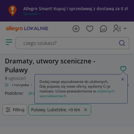
Allegro Smart! Kupuj i sprzedawaj z dostawą za 0 zł
Sprawdź »
Otwórz menu z kategoriami
szukaj
Dramaty, utwory sceniczne -
Puławy
POL
9
ogłoszeń
Zamkn
Dodaj swoje wyszukiwania do ulubionych.
Kultura i rozrywka
Książki
Literatura piękna
Dramaty, utwory sceniczne
Gdy pojawią się nowe oferty, wyślemy Ci je
mailowo. Ustaw powiadomienia w
ulubionych
Podobne:
dramaty utwory sceniczne
wyszukiwaniach
.
Filtruj
Puławy, Lubelskie, +0 km