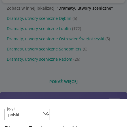
Zobacz w innej lokalizacji
"Dramaty, utwory sceniczne"
Dramaty, utwory sceniczne Dęblin
(5)
Dramaty, utwory sceniczne Lublin
(172)
Dramaty, utwory sceniczne Ostrowiec Świętokrzyski
(5)
Dramaty, utwory sceniczne Sandomierz
(6)
Dramaty, utwory sceniczne Radom
(26)
POKAŻ WIĘCEJ
język