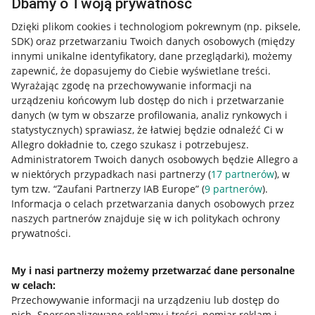
Dbamy o Twoją prywatność
Dzięki plikom cookies i technologiom pokrewnym
(np. piksele,
SDK)
oraz przetwarzaniu Twoich danych osobowych
(między
innymi unikalne identyfikatory, dane przeglądarki)
, możemy
zapewnić, że dopasujemy do Ciebie wyświetlane treści.
Wyrażając zgodę na przechowywanie informacji na
urządzeniu końcowym lub dostęp do nich i przetwarzanie
danych (w tym w obszarze profilowania, analiz rynkowych i
statystycznych) sprawiasz, że łatwiej będzie odnaleźć Ci w
Allegro dokładnie to, czego szukasz i potrzebujesz.
Administratorem Twoich danych osobowych będzie Allegro a
w niektórych przypadkach nasi partnerzy (
17
partnerów
), w
Nawigacja
tym tzw. “Zaufani Partnerzy IAB Europe” (
9
partnerów
).
Przydatne informacje
Informacja o celach przetwarzania danych osobowych przez
naszych partnerów znajduje się w ich politykach ochrony
prywatności.
Jak to działa
Napisz do nas
My i nasi partnerzy możemy przetwarzać dane personalne
w celach:
Allegro Gadane dla sprzedających
Przechowywanie informacji na urządzeniu lub dostęp do
Allegro Gadane dla kupujących
nich
.
Spersonalizowane reklamy i treści, pomiar reklam i