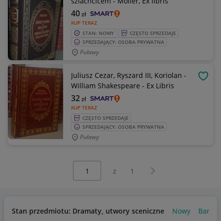
szlachcicem - Molier, Ex libris
40
zł
KUP TERAZ
STAN: NOWY
CZĘSTO SPRZEDAJE
SPRZEDAJĄCY: OSOBA PRYWATNA
Puławy
Juliusz Cezar, Ryszard III, Koriolan -
OBSE
William Shakespeare - Ex Libris
32
zł
KUP TERAZ
CZĘSTO SPRZEDAJE
SPRZEDAJĄCY: OSOBA PRYWATNA
Puławy
Wybierz stronę:
Następna strona
z
1
Stan przedmiotu: Dramaty, utwory sceniczne
Nowy
Bardzo