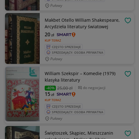
Puławy
Makbet Otello William Shakespeare,
OBSE
Arcydzieła literatury światowej
20
zł
KUP TERAZ
CZĘSTO SPRZEDAJE
SPRZEDAJĄCY: OSOBA PRYWATNA
Puławy
William Szekspir – Komedie (1979)
OBSE
klasyka literatury
25
,00 zł
do negocjacji
-40%
15
zł
KUP TERAZ
CZĘSTO SPRZEDAJE
SPRZEDAJĄCY: OSOBA PRYWATNA
Puławy
Świętoszek, Skąpiec, Mieszczanin
OBSE