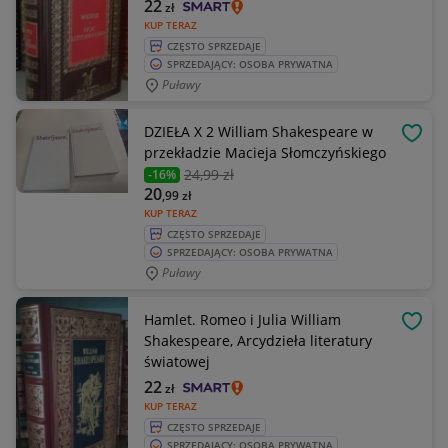
22
zł
KUP TERAZ
CZĘSTO SPRZEDAJE
SPRZEDAJĄCY: OSOBA PRYWATNA
Puławy
DZIEŁA X 2 William Shakespeare w
OBSE
przekładzie Macieja Słomczyńskiego
24
,99 zł
-16%
20
,99
zł
KUP TERAZ
CZĘSTO SPRZEDAJE
SPRZEDAJĄCY: OSOBA PRYWATNA
Puławy
Hamlet. Romeo i Julia William
OBSE
Shakespeare, Arcydzieła literatury
światowej
22
zł
KUP TERAZ
CZĘSTO SPRZEDAJE
SPRZEDAJĄCY: OSOBA PRYWATNA