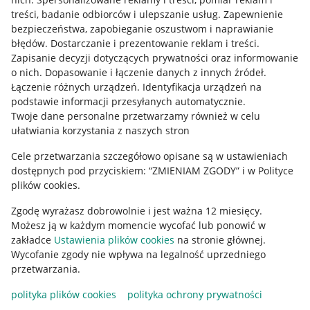
treści, badanie odbiorców i ulepszanie usług
.
Zapewnienie
Mapa miejscowości
bezpieczeństwa, zapobieganie oszustwom i naprawianie
błędów
.
Dostarczanie i prezentowanie reklam i treści
.
Informacje prawne
Zapisanie decyzji dotyczących prywatności oraz informowanie
o nich
.
Dopasowanie i łączenie danych z innych źródeł
.
Regulamin
Łączenie różnych urządzeń
.
Identyfikacja urządzeń na
podstawie informacji przesyłanych automatycznie
.
Polityka plików "cookies"
Twoje dane personalne przetwarzamy również w celu
ułatwiania korzystania z naszych stron
Ustawienia plików "cookies"
Cele przetwarzania szczegółowo opisane są w ustawieniach
Udostępnianie lokalizacji
dostępnych pod przyciskiem: “ZMIENIAM ZGODY” i w Polityce
Informacje dla Aktu o Usługach Cyfrowych
plików cookies.
Zgodę wyrażasz dobrowolnie i jest ważna 12 miesięcy.
Pobierz aplikację
Możesz ją w każdym momencie wycofać lub ponowić w
zakładce
Ustawienia plików cookies
na stronie głównej.
Wycofanie zgody nie wpływa na legalność uprzedniego
przetwarzania.
polityka plików cookies
polityka ochrony prywatności