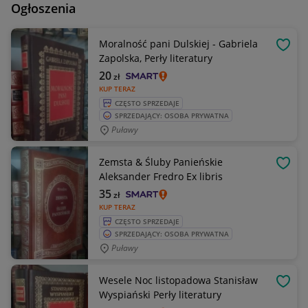
Ogłoszenia
Moralność pani Dulskiej - Gabriela
OBSE
Zapolska, Perły literatury
20
zł
KUP TERAZ
CZĘSTO SPRZEDAJE
SPRZEDAJĄCY: OSOBA PRYWATNA
Puławy
Zemsta & Śluby Panieńskie
OBSE
Aleksander Fredro Ex libris
35
zł
KUP TERAZ
CZĘSTO SPRZEDAJE
SPRZEDAJĄCY: OSOBA PRYWATNA
Puławy
Wesele Noc listopadowa Stanisław
OBSE
Wyspiański Perły literatury