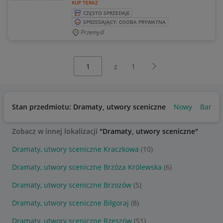
KUP TERAZ
CZĘSTO SPRZEDAJE
SPRZEDAJĄCY: OSOBA PRYWATNA
Przemyśl
Wybierz stronę:
Następna strona
z
1
Stan przedmiotu: Dramaty, utwory sceniczne
Nowy
Bardzo
Zobacz w innej lokalizacji
"Dramaty, utwory sceniczne"
Dramaty, utwory sceniczne Kraczkowa
(10)
Dramaty, utwory sceniczne Brzóza Królewska
(6)
Dramaty, utwory sceniczne Brzozów
(5)
Dramaty, utwory sceniczne Biłgoraj
(8)
Dramaty, utwory sceniczne Rzeszów
(51)