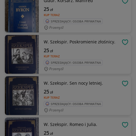
Giaur. Korsarz. Manfred
OBSE
25
zł
KUP TERAZ
SPRZEDAJĄCY: OSOBA PRYWATNA
Przemyśl
W. Szekspir. Poskromienie złośnicy.
OBSE
25
zł
KUP TERAZ
SPRZEDAJĄCY: OSOBA PRYWATNA
Przemyśl
W. Szekspir. Sen nocy letniej.
OBSE
25
zł
KUP TERAZ
SPRZEDAJĄCY: OSOBA PRYWATNA
Przemyśl
W. Szekspir. Romeo i Julia.
OBSE
25
zł