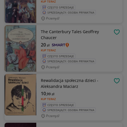
KUP TERAZ
CZĘSTO SPRZEDAJE
SPRZEDAJĄCY: OSOBA PRYWATNA
Przemyśl
The Canterbury Tales Geoffrey
OBSE
Chaucer
20
zł
KUP TERAZ
CZĘSTO SPRZEDAJE
SPRZEDAJĄCY: OSOBA PRYWATNA
Przemyśl
Rewalidacja społeczna dzieci -
OBSE
Aleksandra Maciarz
10
,99
zł
KUP TERAZ
CZĘSTO SPRZEDAJE
SPRZEDAJĄCY: OSOBA PRYWATNA
Przemyśl