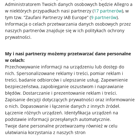
Administratorem Twoich danych osobowych będzie Allegro a
w niektórych przypadkach nasi partnerzy (
17
partnerów
), w
tym tzw. “Zaufani Partnerzy IAB Europe” (
9
partnerów
).
Przydatne informacje
Informacja o celach przetwarzania danych osobowych przez
naszych partnerów znajduje się w ich politykach ochrony
prywatności.
Jak to działa
Napisz do nas
My i nasi partnerzy możemy przetwarzać dane personalne
w celach:
Allegro Gadane dla sprzedających
Przechowywanie informacji na urządzeniu lub dostęp do
Allegro Gadane dla kupujących
nich
.
Spersonalizowane reklamy i treści, pomiar reklam i
treści, badanie odbiorców i ulepszanie usług
.
Zapewnienie
Mapa miejscowości
bezpieczeństwa, zapobieganie oszustwom i naprawianie
błędów
.
Dostarczanie i prezentowanie reklam i treści
.
Informacje prawne
Zapisanie decyzji dotyczących prywatności oraz informowanie
o nich
.
Dopasowanie i łączenie danych z innych źródeł
.
Regulamin
Łączenie różnych urządzeń
.
Identyfikacja urządzeń na
podstawie informacji przesyłanych automatycznie
.
Polityka plików "cookies"
Twoje dane personalne przetwarzamy również w celu
ułatwiania korzystania z naszych stron
Ustawienia plików "cookies"