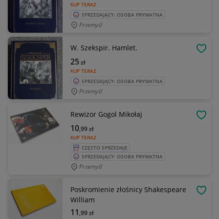
KUP TERAZ
SPRZEDAJĄCY: OSOBA PRYWATNA
Przemyśl
W. Szekspir. Hamlet.
OBSE
25
zł
KUP TERAZ
SPRZEDAJĄCY: OSOBA PRYWATNA
Przemyśl
Rewizor Gogol Mikołaj
OBSE
10
,99
zł
KUP TERAZ
CZĘSTO SPRZEDAJE
SPRZEDAJĄCY: OSOBA PRYWATNA
Przemyśl
Poskromienie złośnicy Shakespeare
OBSE
William
11
,99
zł