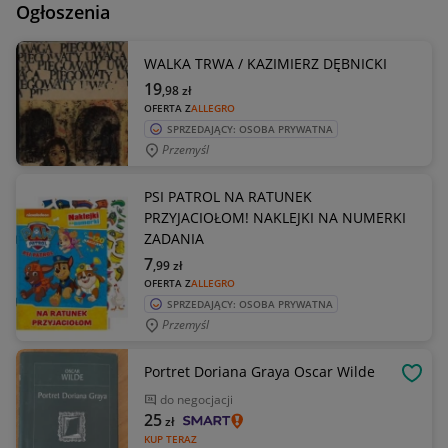
Ogłoszenia
WALKA TRWA / KAZIMIERZ DĘBNICKI
19
,98
zł
OFERTA Z
ALLEGRO
SPRZEDAJĄCY: OSOBA PRYWATNA
Przemyśl
PSI PATROL NA RATUNEK
PRZYJACIOŁOM! NAKLEJKI NA NUMERKI
ZADANIA
7
,99
zł
OFERTA Z
ALLEGRO
SPRZEDAJĄCY: OSOBA PRYWATNA
Przemyśl
Portret Doriana Graya Oscar Wilde
OBSE
do negocjacji
25
zł
KUP TERAZ