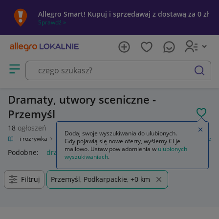
Allegro Smart! Kupuj i sprzedawaj z dostawą za 0 zł
Sprawdź »
Otwórz menu z kategoriami
szukaj
Dramaty, utwory sceniczne -
Przemyśl
POL
18
ogłoszeń
Zamkn
Dodaj swoje wyszukiwania do ulubionych.
Kultura i rozrywka
Książki
Literatura piękna
Dramaty, utwory sceniczne
Gdy pojawią się nowe oferty, wyślemy Ci je
mailowo. Ustaw powiadomienia w
ulubionych
Podobne:
dramaty utwory sceniczne
wyszukiwaniach
.
Filtruj
Przemyśl, Podkarpackie, +0 km