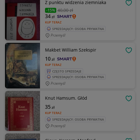
Z punktu widzenia ziemniaka
OBSE
40
,00 zł
-15%
34
zł
KUP TERAZ
SPRZEDAJĄCY: OSOBA PRYWATNA
Przemyśl
Makbet William Szekspir
OBSE
10
zł
KUP TERAZ
CZĘSTO SPRZEDAJE
SPRZEDAJĄCY: OSOBA PRYWATNA
Przemyśl
Knut Hamsum. Głód
OBSE
35
zł
KUP TERAZ
SPRZEDAJĄCY: OSOBA PRYWATNA
Przemyśl