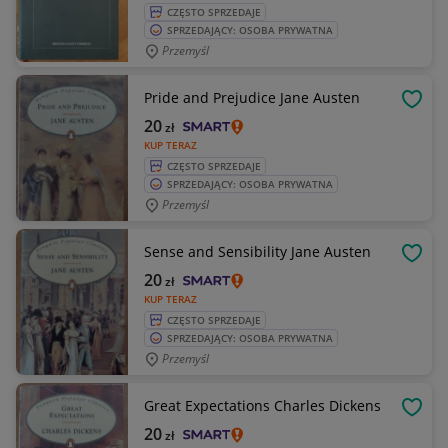
CZĘSTO SPRZEDAJE
SPRZEDAJĄCY: OSOBA PRYWATNA
Przemyśl
Pride and Prejudice Jane Austen
OBSE
20
zł
KUP TERAZ
CZĘSTO SPRZEDAJE
SPRZEDAJĄCY: OSOBA PRYWATNA
Przemyśl
Sense and Sensibility Jane Austen
OBSE
20
zł
KUP TERAZ
CZĘSTO SPRZEDAJE
SPRZEDAJĄCY: OSOBA PRYWATNA
Przemyśl
Great Expectations Charles Dickens
OBSE
20
zł