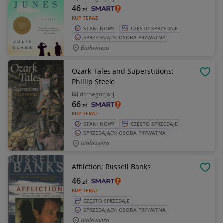
46
zł
KUP TERAZ
STAN: NOWY
CZĘSTO SPRZEDAJE
SPRZEDAJĄCY: OSOBA PRYWATNA
Białowieża
Ozark Tales and Superstitions;
OBSE
Phillip Steele
do negocjacji
66
zł
KUP TERAZ
STAN: NOWY
CZĘSTO SPRZEDAJE
SPRZEDAJĄCY: OSOBA PRYWATNA
Białowieża
Affliction; Russell Banks
OBSE
46
zł
KUP TERAZ
CZĘSTO SPRZEDAJE
SPRZEDAJĄCY: OSOBA PRYWATNA
Białowieża