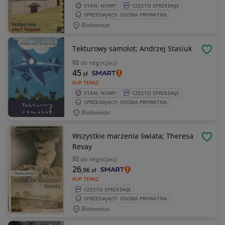
STAN: NOWY
CZĘSTO SPRZEDAJE
SPRZEDAJĄCY: OSOBA PRYWATNA
Białowieża
Tekturowy samolot; Andrzej Stasiuk
OBSE
do negocjacji
45
zł
KUP TERAZ
STAN: NOWY
CZĘSTO SPRZEDAJE
SPRZEDAJĄCY: OSOBA PRYWATNA
Białowieża
Wszystkie marzenia świata; Theresa
OBSE
Revay
do negocjacji
26
,96
zł
KUP TERAZ
CZĘSTO SPRZEDAJE
SPRZEDAJĄCY: OSOBA PRYWATNA
Białowieża