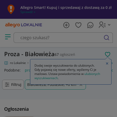
Allegro Smart! Kupuj i sprzedawaj z dostawą za 0 zł
Sprawdź »
Otwórz menu z kategoriami
szukaj
Proza - Białowieża
67
ogłoszeń
POL
Allegro Lokalnie
Kultura i rozrywka
Książki
Literatura piękna
Proza
Zamkn
Dodaj swoje wyszukiwania do ulubionych.
Gdy pojawią się nowe oferty, wyślemy Ci je
Podobne:
proza
proca myśliwska
proca wędkarska
proca
mailowo. Ustaw powiadomienia w
ulubionych
wyszukiwaniach
.
Filtruj
Białowieża, Podlaskie, +0 km
Ogłoszenia