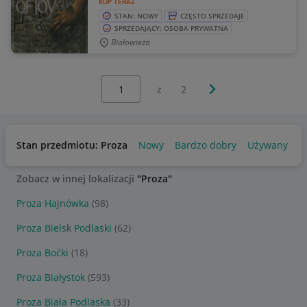
KUP TERAZ
STAN: NOWY
CZĘSTO SPRZEDAJE
SPRZEDAJĄCY: OSOBA PRYWATNA
Białowieża
Wybierz stronę:
Następna strona
z
2
Stan przedmiotu: Proza
Nowy
Bardzo dobry
Używany
Zobacz w innej lokalizacji
"Proza"
Proza Hajnówka
(98)
Proza Bielsk Podlaski
(62)
Proza Boćki
(18)
Proza Białystok
(593)
Proza Biała Podlaska
(33)