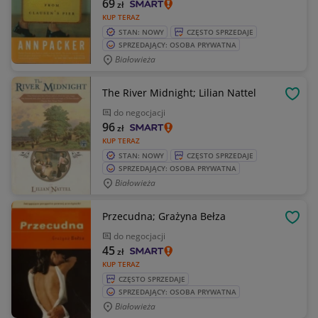
69
zł
KUP TERAZ
STAN: NOWY
CZĘSTO SPRZEDAJE
SPRZEDAJĄCY: OSOBA PRYWATNA
Białowieża
The River Midnight; Lilian Nattel
OBSE
do negocjacji
96
zł
KUP TERAZ
STAN: NOWY
CZĘSTO SPRZEDAJE
SPRZEDAJĄCY: OSOBA PRYWATNA
Białowieża
Przecudna; Grażyna Bełza
OBSE
do negocjacji
45
zł
KUP TERAZ
CZĘSTO SPRZEDAJE
SPRZEDAJĄCY: OSOBA PRYWATNA
Białowieża