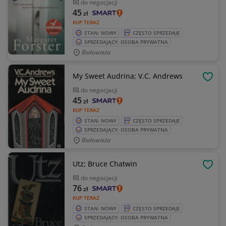
do negocjacji
45
zł
KUP TERAZ
STAN: NOWY
CZĘSTO SPRZEDAJE
SPRZEDAJĄCY: OSOBA PRYWATNA
Białowieża
My Sweet Audrina; V.C. Andrews
OBSE
do negocjacji
45
zł
KUP TERAZ
STAN: NOWY
CZĘSTO SPRZEDAJE
SPRZEDAJĄCY: OSOBA PRYWATNA
Białowieża
Utz; Bruce Chatwin
OBSE
do negocjacji
76
zł
KUP TERAZ
STAN: NOWY
CZĘSTO SPRZEDAJE
SPRZEDAJĄCY: OSOBA PRYWATNA