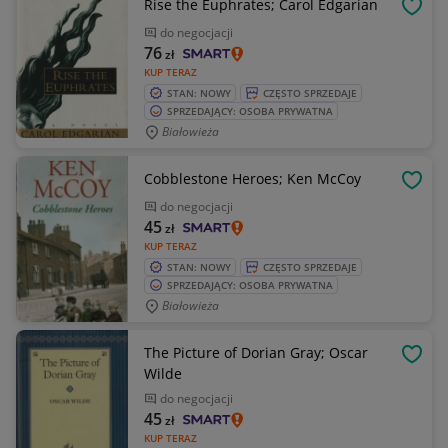
Rise the Euphrates; Carol Edgarian
OBSE
do negocjacji
76
zł
KUP TERAZ
STAN: NOWY
CZĘSTO SPRZEDAJE
SPRZEDAJĄCY: OSOBA PRYWATNA
Białowieża
Cobblestone Heroes; Ken McCoy
OBSE
do negocjacji
45
zł
KUP TERAZ
STAN: NOWY
CZĘSTO SPRZEDAJE
SPRZEDAJĄCY: OSOBA PRYWATNA
Białowieża
The Picture of Dorian Gray; Oscar
OBSE
Wilde
do negocjacji
45
zł
KUP TERAZ