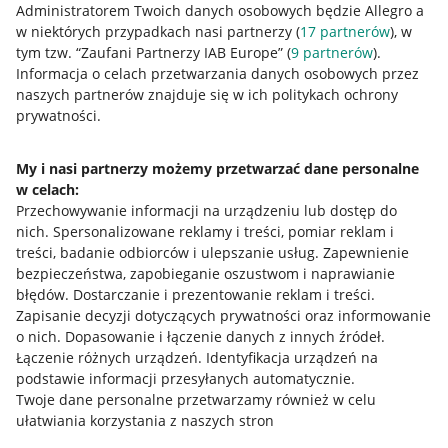
Administratorem Twoich danych osobowych będzie Allegro a
w niektórych przypadkach nasi partnerzy (
17
partnerów
), w
tym tzw. “Zaufani Partnerzy IAB Europe” (
9
partnerów
).
Przydatne informacje
Informacja o celach przetwarzania danych osobowych przez
naszych partnerów znajduje się w ich politykach ochrony
prywatności.
Jak to działa
Napisz do nas
My i nasi partnerzy możemy przetwarzać dane personalne
w celach:
Allegro Gadane dla sprzedających
Przechowywanie informacji na urządzeniu lub dostęp do
Allegro Gadane dla kupujących
nich
.
Spersonalizowane reklamy i treści, pomiar reklam i
treści, badanie odbiorców i ulepszanie usług
.
Zapewnienie
Mapa miejscowości
bezpieczeństwa, zapobieganie oszustwom i naprawianie
błędów
.
Dostarczanie i prezentowanie reklam i treści
.
Informacje prawne
Zapisanie decyzji dotyczących prywatności oraz informowanie
o nich
.
Dopasowanie i łączenie danych z innych źródeł
.
Regulamin
Łączenie różnych urządzeń
.
Identyfikacja urządzeń na
podstawie informacji przesyłanych automatycznie
.
Polityka plików "cookies"
Twoje dane personalne przetwarzamy również w celu
ułatwiania korzystania z naszych stron
Ustawienia plików "cookies"