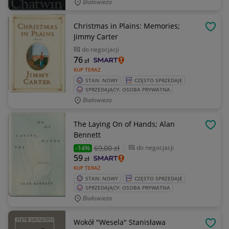
Białowieża
Christmas in Plains: Memories;
OBSE
Jimmy Carter
do negocjacji
76
zł
KUP TERAZ
STAN: NOWY
CZĘSTO SPRZEDAJE
SPRZEDAJĄCY: OSOBA PRYWATNA
Białowieża
The Laying On of Hands; Alan
OBSE
Bennett
69
,00 zł
do negocjacji
-14%
59
zł
KUP TERAZ
STAN: NOWY
CZĘSTO SPRZEDAJE
SPRZEDAJĄCY: OSOBA PRYWATNA
Białowieża
Wokół "Wesela" Stanisława
OBSE