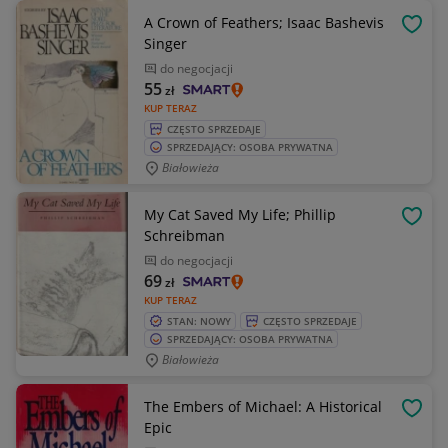
A Crown of Feathers; Isaac Bashevis
OBSE
Singer
do negocjacji
55
zł
KUP TERAZ
CZĘSTO SPRZEDAJE
SPRZEDAJĄCY: OSOBA PRYWATNA
Białowieża
My Cat Saved My Life; Phillip
OBSE
Schreibman
do negocjacji
69
zł
KUP TERAZ
STAN: NOWY
CZĘSTO SPRZEDAJE
SPRZEDAJĄCY: OSOBA PRYWATNA
Białowieża
The Embers of Michael: A Historical
OBSE
Epic