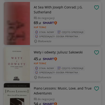
At Sea With Joseph Conrad; J.G.
OBSE
Sutherland
do negocjacji
69
zł
KUP TERAZ
STAN: NOWY
CZĘSTO SPRZEDAJE
SPRZEDAJĄCY: OSOBA PRYWATNA
Białowieża
Wety i odwety; Juliusz Sakowski
OBSE
45
zł
KUP TERAZ
STAN: NOWY
CZĘSTO SPRZEDAJE
SPRZEDAJĄCY: OSOBA PRYWATNA
Białowieża
Piano Lessons: Music, Love, and True
OBSE
Adventures
do negocjacji
54
zł