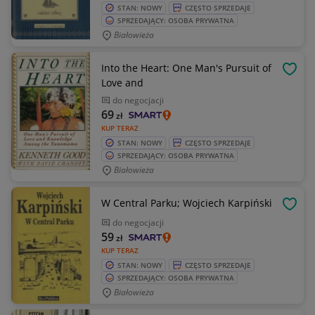
STAN: NOWY
CZĘSTO SPRZEDAJE
SPRZEDAJĄCY: OSOBA PRYWATNA
Białowieża
Into the Heart: One Man's Pursuit of
OBSE
Love and
do negocjacji
69
zł
KUP TERAZ
STAN: NOWY
CZĘSTO SPRZEDAJE
SPRZEDAJĄCY: OSOBA PRYWATNA
Białowieża
W Central Parku; Wojciech Karpiński
OBSE
do negocjacji
59
zł
KUP TERAZ
STAN: NOWY
CZĘSTO SPRZEDAJE
SPRZEDAJĄCY: OSOBA PRYWATNA
Białowieża