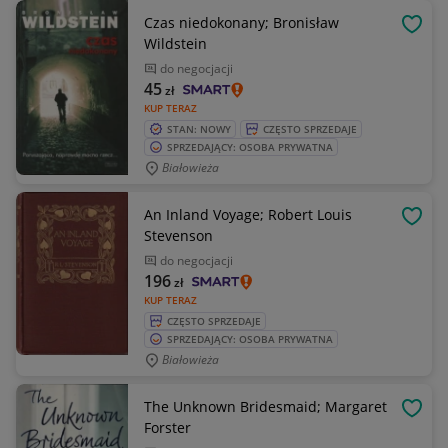
Czas niedokonany; Bronisław
OBSE
Wildstein
do negocjacji
45
zł
KUP TERAZ
STAN: NOWY
CZĘSTO SPRZEDAJE
SPRZEDAJĄCY: OSOBA PRYWATNA
Białowieża
An Inland Voyage; Robert Louis
OBSE
Stevenson
do negocjacji
196
zł
KUP TERAZ
CZĘSTO SPRZEDAJE
SPRZEDAJĄCY: OSOBA PRYWATNA
Białowieża
The Unknown Bridesmaid; Margaret
OBSE
Forster