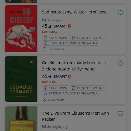
Sąd ostateczny; Wiktor Jerofiejew
OBSE
do negocjacji
45
zł
KUP TERAZ
STAN: NOWY
CZĘSTO SPRZEDAJE
SPRZEDAJĄCY: OSOBA PRYWATNA
Białowieża
Gorzki smak czekolady Lucullus i
OBSE
Zielone notatniki; Tyrmand
45
zł
KUP TERAZ
STAN: NOWY
CZĘSTO SPRZEDAJE
SPRZEDAJĄCY: OSOBA PRYWATNA
Białowieża
The Dive From Clausen's Pier; Ann
OBSE
Packer
do negocjacji