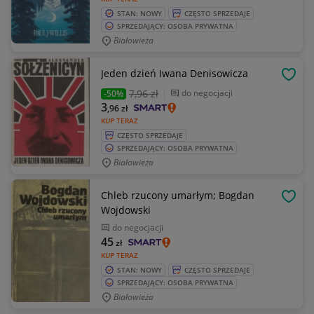
STAN: NOWY
CZĘSTO SPRZEDAJE
SPRZEDAJĄCY: OSOBA PRYWATNA
Białowieża
Jeden dzień Iwana Denisowicza
OBSE
7
,96 zł
do negocjacji
-50%
3
,96
zł
KUP TERAZ
CZĘSTO SPRZEDAJE
SPRZEDAJĄCY: OSOBA PRYWATNA
Białowieża
Chleb rzucony umarłym; Bogdan
OBSE
Wojdowski
do negocjacji
45
zł
KUP TERAZ
STAN: NOWY
CZĘSTO SPRZEDAJE
SPRZEDAJĄCY: OSOBA PRYWATNA
Białowieża