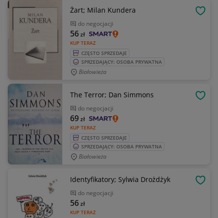
Żart; Milan Kundera
OBSE
do negocjacji
56
zł
KUP TERAZ
CZĘSTO SPRZEDAJE
SPRZEDAJĄCY: OSOBA PRYWATNA
Białowieża
The Terror; Dan Simmons
OBSE
do negocjacji
69
zł
KUP TERAZ
CZĘSTO SPRZEDAJE
SPRZEDAJĄCY: OSOBA PRYWATNA
Białowieża
Identyfikatory; Sylwia Drożdżyk
OBSE
do negocjacji
56
zł
KUP TERAZ