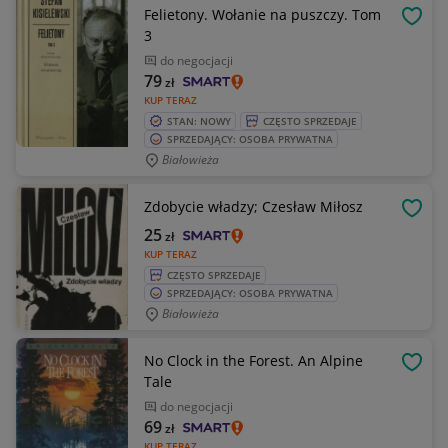
Felietony. Wołanie na puszczy. Tom
OBSE
3
do negocjacji
79
zł
KUP TERAZ
STAN: NOWY
CZĘSTO SPRZEDAJE
SPRZEDAJĄCY: OSOBA PRYWATNA
Białowieża
Zdobycie władzy; Czesław Miłosz
OBSE
25
zł
KUP TERAZ
CZĘSTO SPRZEDAJE
SPRZEDAJĄCY: OSOBA PRYWATNA
Białowieża
No Clock in the Forest. An Alpine
OBSE
Tale
do negocjacji
69
zł
KUP TERAZ