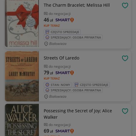
The Charm Bracelet; Melissa Hill
OBSE
do negocjacji
46
zł
KUP TERAZ
CZĘSTO SPRZEDAJE
SPRZEDAJĄCY: OSOBA PRYWATNA
Białowieża
Streets Of Laredo
OBSE
do negocjacji
79
zł
KUP TERAZ
STAN: NOWY
CZĘSTO SPRZEDAJE
SPRZEDAJĄCY: OSOBA PRYWATNA
Białowieża
Possessing the Secret of Joy; Alice
OBSE
Walker
do negocjacji
69
zł