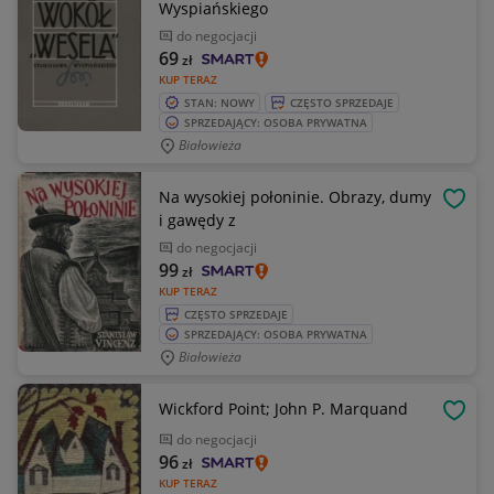
Wyspiańskiego
do negocjacji
69
zł
KUP TERAZ
STAN: NOWY
CZĘSTO SPRZEDAJE
SPRZEDAJĄCY: OSOBA PRYWATNA
Białowieża
Na wysokiej połoninie. Obrazy, dumy
OBSE
i gawędy z
do negocjacji
99
zł
KUP TERAZ
CZĘSTO SPRZEDAJE
SPRZEDAJĄCY: OSOBA PRYWATNA
Białowieża
Wickford Point; John P. Marquand
OBSE
do negocjacji
96
zł
KUP TERAZ