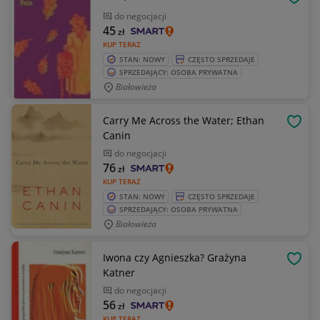
OBSE
do negocjacji
45
zł
KUP TERAZ
STAN: NOWY
CZĘSTO SPRZEDAJE
SPRZEDAJĄCY: OSOBA PRYWATNA
Białowieża
Carry Me Across the Water; Ethan
OBSE
Canin
do negocjacji
76
zł
KUP TERAZ
STAN: NOWY
CZĘSTO SPRZEDAJE
SPRZEDAJĄCY: OSOBA PRYWATNA
Białowieża
Iwona czy Agnieszka? Grażyna
OBSE
Katner
do negocjacji
56
zł
KUP TERAZ