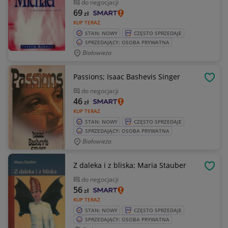
do negocjacji
69
zł
KUP TERAZ
STAN: NOWY
CZĘSTO SPRZEDAJE
SPRZEDAJĄCY: OSOBA PRYWATNA
Białowieża
Passions; Isaac Bashevis Singer
OBSE
do negocjacji
46
zł
KUP TERAZ
STAN: NOWY
CZĘSTO SPRZEDAJE
SPRZEDAJĄCY: OSOBA PRYWATNA
Białowieża
Z daleka i z bliska; Maria Stauber
OBSE
do negocjacji
56
zł
KUP TERAZ
STAN: NOWY
CZĘSTO SPRZEDAJE
SPRZEDAJĄCY: OSOBA PRYWATNA