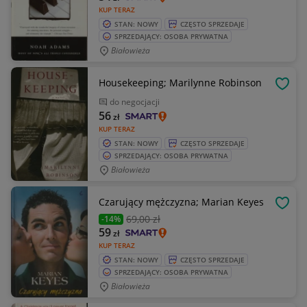
KUP TERAZ
STAN: NOWY
CZĘSTO SPRZEDAJE
SPRZEDAJĄCY: OSOBA PRYWATNA
Białowieża
Housekeeping; Marilynne Robinson
OBSE
do negocjacji
56
zł
KUP TERAZ
STAN: NOWY
CZĘSTO SPRZEDAJE
SPRZEDAJĄCY: OSOBA PRYWATNA
Białowieża
Czarujący mężczyzna; Marian Keyes
OBSE
69
,00 zł
-14%
59
zł
KUP TERAZ
STAN: NOWY
CZĘSTO SPRZEDAJE
SPRZEDAJĄCY: OSOBA PRYWATNA
Białowieża