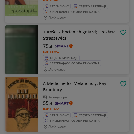
KUP TERAZ
STAN: NOWY
CZĘSTO SPRZEDAJE
SPRZEDAJĄCY: OSOBA PRYWATNA
Białowieża
Turyści z bocianich gniazd; Czesław
OBSE
Straszewicz
79
zł
KUP TERAZ
CZĘSTO SPRZEDAJE
SPRZEDAJĄCY: OSOBA PRYWATNA
Białowieża
A Medicine for Melancholy; Ray
OBSE
Bradbury
do negocjacji
55
zł
KUP TERAZ
STAN: NOWY
CZĘSTO SPRZEDAJE
SPRZEDAJĄCY: OSOBA PRYWATNA
Białowieża