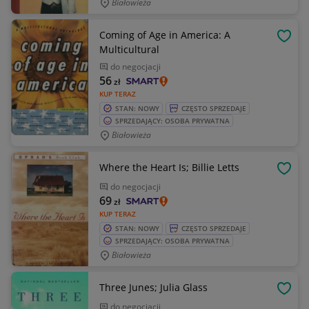
Białowieża
Coming of Age in America: A
OBSE
Multicultural
do negocjacji
56
zł
KUP TERAZ
STAN: NOWY
CZĘSTO SPRZEDAJE
SPRZEDAJĄCY: OSOBA PRYWATNA
Białowieża
Where the Heart Is; Billie Letts
OBSE
do negocjacji
69
zł
KUP TERAZ
STAN: NOWY
CZĘSTO SPRZEDAJE
SPRZEDAJĄCY: OSOBA PRYWATNA
Białowieża
Three Junes; Julia Glass
OBSE
do negocjacji