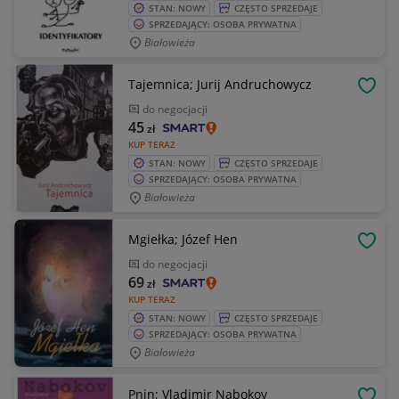
STAN: NOWY
CZĘSTO SPRZEDAJE
SPRZEDAJĄCY: OSOBA PRYWATNA
Białowieża
Tajemnica; Jurij Andruchowycz
OBSE
do negocjacji
45
zł
KUP TERAZ
STAN: NOWY
CZĘSTO SPRZEDAJE
SPRZEDAJĄCY: OSOBA PRYWATNA
Białowieża
Mgiełka; Józef Hen
OBSE
do negocjacji
69
zł
KUP TERAZ
STAN: NOWY
CZĘSTO SPRZEDAJE
SPRZEDAJĄCY: OSOBA PRYWATNA
Białowieża
Pnin; Vladimir Nabokov