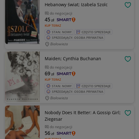
Hebanowy świat; Izabela Szolc
OBSE
do negocjacji
45
zł
KUP TERAZ
STAN: NOWY
CZĘSTO SPRZEDAJE
SPRZEDAJĄCY: OSOBA PRYWATNA
Białowieża
Maiden; Cynthia Buchanan
OBSE
do negocjacji
69
zł
KUP TERAZ
STAN: NOWY
CZĘSTO SPRZEDAJE
SPRZEDAJĄCY: OSOBA PRYWATNA
Białowieża
Nobody Does It Better: A Gossip Girl;
OBSE
Ziegesar
do negocjacji
56
zł