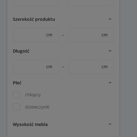
Szerokość produktu
cm
–
cm
Długość
cm
–
cm
Płeć
chłopcy
dziewczynki
Wysokość mebla