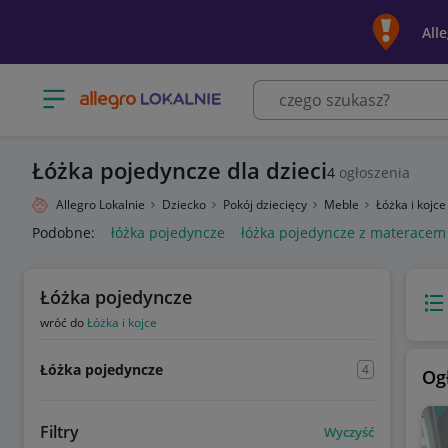
All
Otwórz menu z kategoriami
Łóżka pojedyncze dla dzieci
4
ogłoszenia
Allegro Lokalnie
Dziecko
Pokój dziecięcy
Meble
Łóżka i kojc
Podobne:
łóżka pojedyncze
łóżka pojedyncze z materacem
Łóżka pojedyncze
Wido
wróć do
Łóżka i kojce
Łóżka pojedyncze
4
Og
Filtry
Wyczyść