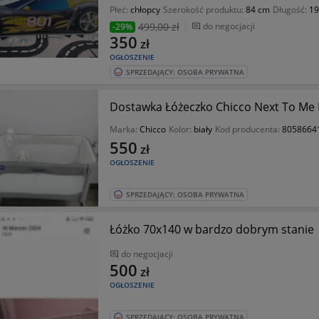
Płeć:
chłopcy
Szerokość produktu:
84 cm
Długość:
19
499
,00 zł
do negocjacji
-29%
350
zł
OGŁOSZENIE
SPRZEDAJĄCY: OSOBA PRYWATNA
Dostawka Łóżeczko Chicco Next To Me
Marka:
Chicco
Kolor:
biały
Kod producenta:
8058664
550
zł
OGŁOSZENIE
SPRZEDAJĄCY: OSOBA PRYWATNA
Łóżko 70x140 w bardzo dobrym stanie
do negocjacji
500
zł
OGŁOSZENIE
SPRZEDAJĄCY: OSOBA PRYWATNA