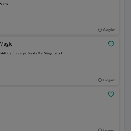
5 cm
Głogów
 Magic
OBSERWU
144662
Kolekcja:
Next2Me Magic 2021
Głogów
OBSERWU
Głogów