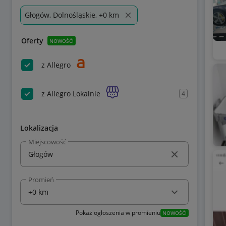
Głogów, Dolnośląskie, +0 km
Oferty
NOWOŚĆ!
z Allegro
z Allegro Lokalnie
4
Lokalizacja
Miejscowość
Promień
Pokaż ogłoszenia w promieniu
NOWOŚĆ!