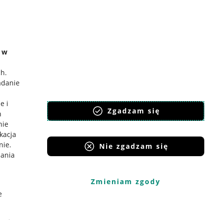
e w
ch
.
adanie
e i
Zgadzam się
h
nie
ikacja
nie
.
Nie zgadzam się
iania
Zmieniam zgody
e