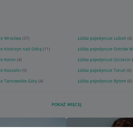
ze Wrocław
(37)
Łóżka pojedyncze Luboń
(4)
ze Kostrzyn nad Odrą
(11)
Łóżka pojedyncze Ostrów Wi
ze Konin
(4)
Łóżka pojedyncze Szczecin
e Koszalin
(5)
Łóżka pojedyncze Toruń
(6)
ze Tarnowskie Góry
(4)
Łóżka pojedyncze Bytom
(6)
POKAŻ WIĘCEJ