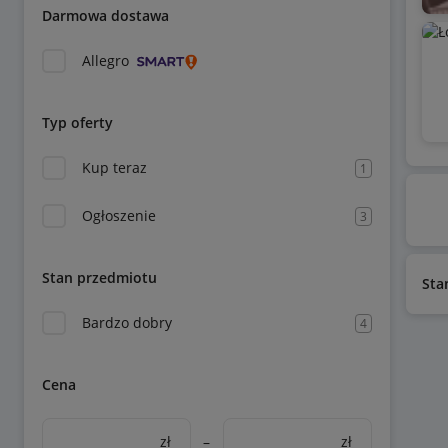
Darmowa dostawa
Allegro
Typ oferty
Kup teraz
1
Ogłoszenie
3
Stan przedmiotu
Sta
Bardzo dobry
4
Cena
zł
–
zł