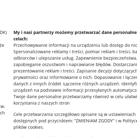
SDK)
My i nasi partnerzy możemy przetwarzać dane personaln
celach:
że
Przechowywanie informacji na urządzeniu lub dostęp do ni
Spersonalizowane reklamy i treści, pomiar reklam i treści, b
odbiorców i ulepszanie usług
.
Zapewnienie bezpieczeństwa,
zapobieganie oszustwom i naprawianie błędów
.
Dostarczani
prezentowanie reklam i treści
.
Zapisanie decyzji dotyczącyc
prywatności oraz informowanie o nich
.
Dopasowanie i łącze
danych z innych źródeł
.
Łączenie różnych urządzeń
.
Identyf
urządzeń na podstawie informacji przesyłanych automatycz
rawne
Pobierz aplikację
Twoje dane personalne przetwarzamy również w celu ułatw
korzystania z naszych stron
zw.
ach
Cele przetwarzania szczegółowo opisane są w ustawieniach
 "cookies"
dostępnych pod przyciskiem: “ZMIENIAM ZGODY” i w Polityc
plików cookies.
ów "cookies"