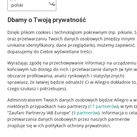
Dbamy o Twoją prywatność
Dzięki plikom cookies i technologiom pokrewnym
(np. piksele, 
oraz przetwarzaniu Twoich danych osobowych
(między innymi
unikalne identyfikatory, dane przeglądarki)
, możemy zapewnić, 
dopasujemy do Ciebie wyświetlane treści.
Wyrażając zgodę na przechowywanie informacji na urządzeniu
końcowym lub dostęp do nich i przetwarzanie danych (w tym w
obszarze profilowania, analiz rynkowych i statystycznych)
sprawiasz, że łatwiej będzie odnaleźć Ci w Allegro dokładnie to,
czego szukasz i potrzebujesz.
Przydatne informacje
Informacje p
Administratorem Twoich danych osobowych będzie Allegro a w
niektórych przypadkach nasi partnerzy (
17
partnerów
), w tym t
Jak to działa
Regulamin
“Zaufani Partnerzy IAB Europe” (
9
partnerów
). Informacja o cel
Napisz do nas
Polityka plików
przetwarzania danych osobowych przez naszych partnerów
znajduje się w ich politykach ochrony prywatności.
Allegro Gadane dla sprzedających
Ustawienia plik