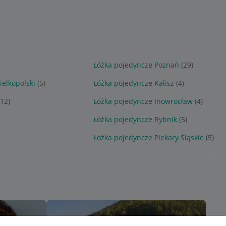
Łóżka pojedyncze Poznań
(29)
elkopolski
(5)
Łóżka pojedyncze Kalisz
(4)
(12)
Łóżka pojedyncze Inowrocław
(4)
Łóżka pojedyncze Rybnik
(5)
Łóżka pojedyncze Piekary Śląskie
(5)