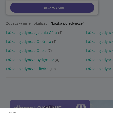
POKAŻ WYNIKI
Zobacz w innej lokalizacji
"Łóżka pojedyncze"
Łóżka pojedyncze Jelenia Góra
(4)
Łóżka pojedync
Łóżka pojedyncze Oleśnica
(4)
Łóżka pojedync
Łóżka pojedyncze Opole
(7)
Łóżka pojedync
Łóżka pojedyncze Bydgoszcz
(4)
Łóżka pojedyncz
Łóżka pojedyncze Gliwice
(10)
Łóżka pojedync
język