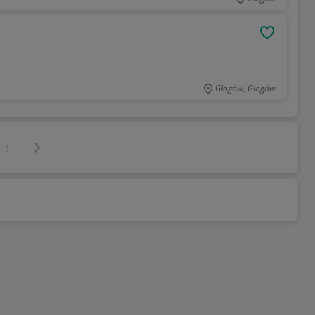
OBSERWU
Głogów, Głogów
Następna strona
z
1