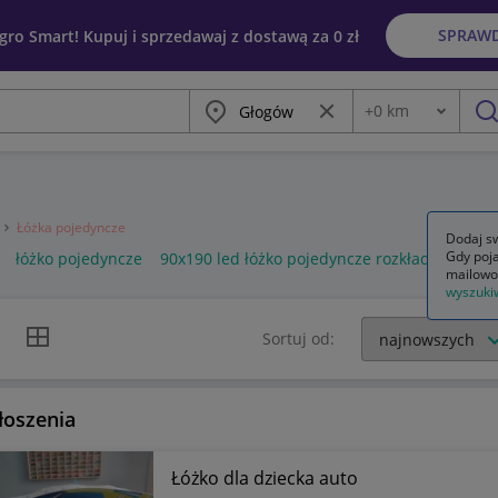
SPRAW
egro Smart! Kupuj i sprzedawaj z dostawą za 0 zł
Miasto
Wyczyść frazę
+
0
km
Odległość
szu
e
Łóżka pojedyncze
Dodaj sw
Gdy poja
łóżko pojedyncze
90x190 led łóżko pojedyncze rozkładana sofa 
mailowo
wyszuki
k listy
Widok siatki
Sortuj od:
łoszenia
Łóżko dla dziecka auto