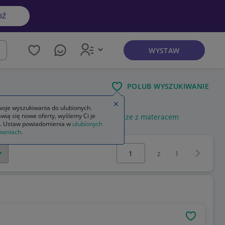
DŹ
WYSTAW
kaj
POLUB WYSZUKIWANIE
Zamknij wskazówkę
oje wyszukiwania do ulubionych.
wią się nowe oferty, wyślemy Ci je
szary szuflady usb-c
łóżko pojedyncze z materacem
. Ustaw powiadomienia w
ulubionych
waniach
.
Wybierz stronę:
Następna 
z
1
OBSERWU