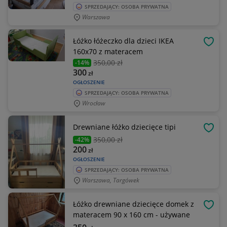
SPRZEDAJĄCY: OSOBA PRYWATNA
Warszawa
Łóżko łóżeczko dla dzieci IKEA
OBSE
160x70 z materacem
350
,00 zł
-14%
300
zł
OGŁOSZENIE
SPRZEDAJĄCY: OSOBA PRYWATNA
Wrocław
Drewniane łóżko dziecięce tipi
OBSE
350
,00 zł
-42%
200
zł
OGŁOSZENIE
SPRZEDAJĄCY: OSOBA PRYWATNA
Warszawa, Targówek
Łóżko drewniane dziecięce domek z
OBSE
materacem 90 x 160 cm - używane