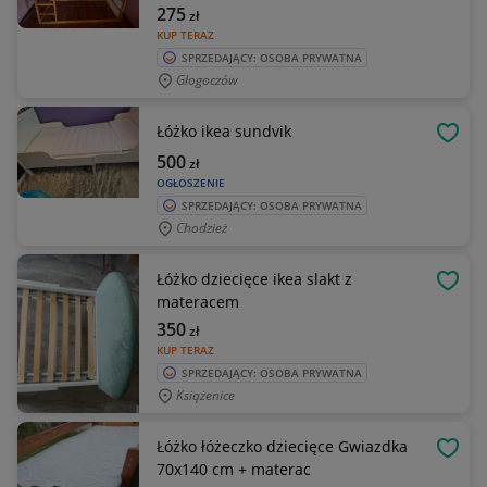
275
zł
KUP TERAZ
SPRZEDAJĄCY: OSOBA PRYWATNA
Głogoczów
Łóżko ikea sundvik
OBSE
500
zł
OGŁOSZENIE
SPRZEDAJĄCY: OSOBA PRYWATNA
Chodzież
Łóżko dziecięce ikea slakt z
OBSE
materacem
350
zł
KUP TERAZ
SPRZEDAJĄCY: OSOBA PRYWATNA
Książenice
Łóżko łóżeczko dziecięce Gwiazdka
OBSE
70x140 cm + materac