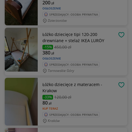
200
zł
OGŁOSZENIE
SPRZEDAJĄCY: OSOBA PRYWATNA
Dzierżoniów
Łóżko dziecięce tipi 120-200
OBSE
drewniane + stelaż IKEA LURÖY
450
,00 zł
-15%
380
zł
OGŁOSZENIE
SPRZEDAJĄCY: OSOBA PRYWATNA
Tarnowskie Góry
Łóżko dziecięce z materacem -
OBSE
Krakow
120
,00 zł
-33%
80
zł
KUP TERAZ
SPRZEDAJĄCY: OSOBA PRYWATNA
Kraków