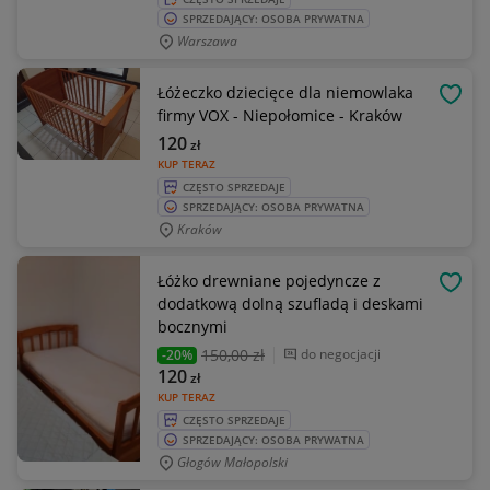
SPRZEDAJĄCY: OSOBA PRYWATNA
Warszawa
Łóżeczko dziecięce dla niemowlaka
OBSE
firmy VOX - Niepołomice - Kraków
120
zł
KUP TERAZ
CZĘSTO SPRZEDAJE
SPRZEDAJĄCY: OSOBA PRYWATNA
Kraków
Łóżko drewniane pojedyncze z
OBSE
dodatkową dolną szufladą i deskami
bocznymi
150
,00 zł
do negocjacji
-20%
120
zł
KUP TERAZ
CZĘSTO SPRZEDAJE
SPRZEDAJĄCY: OSOBA PRYWATNA
Głogów Małopolski