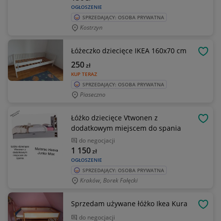
OGŁOSZENIE
SPRZEDAJĄCY: OSOBA PRYWATNA
Kostrzyn
Łóżeczko dziecięce IKEA 160x70 cm
OBSE
250
zł
KUP TERAZ
SPRZEDAJĄCY: OSOBA PRYWATNA
Piaseczno
Łóżko dziecięce Vtwonen z
OBSE
dodatkowym miejscem do spania
do negocjacji
1 150
zł
OGŁOSZENIE
SPRZEDAJĄCY: OSOBA PRYWATNA
Kraków, Borek Fałęcki
Sprzedam używane łóżko Ikea Kura
OBSE
do negocjacji