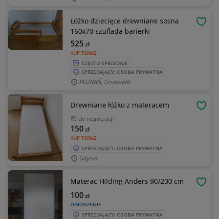
Łóżko dziecięce drewniane sosna
OBSE
160x70 szuflada barierki
525
zł
KUP TERAZ
CZĘSTO SPRZEDAJE
SPRZEDAJĄCY: OSOBA PRYWATNA
POZNAŃ, Grunwald
Drewniane łóżko z materacem
OBSE
do negocjacji
150
zł
KUP TERAZ
SPRZEDAJĄCY: OSOBA PRYWATNA
Gdynia
Materac Hilding Anders 90/200 cm
OBSE
100
zł
OGŁOSZENIE
SPRZEDAJĄCY: OSOBA PRYWATNA