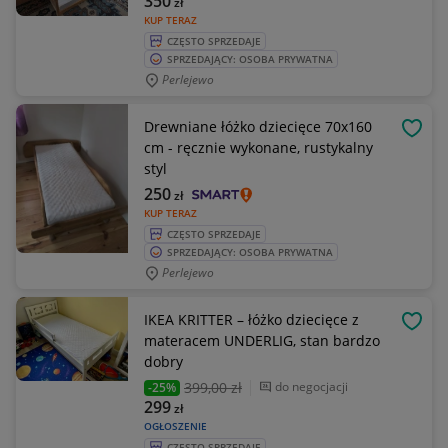
350
zł
KUP TERAZ
CZĘSTO SPRZEDAJE
SPRZEDAJĄCY: OSOBA PRYWATNA
Perlejewo
Drewniane łóżko dziecięce 70x160
OBSE
cm - ręcznie wykonane, rustykalny
styl
250
zł
KUP TERAZ
CZĘSTO SPRZEDAJE
SPRZEDAJĄCY: OSOBA PRYWATNA
Perlejewo
IKEA KRITTER – łóżko dziecięce z
OBSE
materacem UNDERLIG, stan bardzo
dobry
399
,00 zł
do negocjacji
-25%
299
zł
OGŁOSZENIE
CZĘSTO SPRZEDAJE