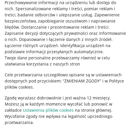
Przechowywanie informacji na urządzeniu lub dostęp do
Allegro Gadane dla kupujących
nich
.
Spersonalizowane reklamy i treści, pomiar reklam i
treści, badanie odbiorców i ulepszanie usług
.
Zapewnienie
Mapa miejscowości
bezpieczeństwa, zapobieganie oszustwom i naprawianie
błędów
.
Dostarczanie i prezentowanie reklam i treści
.
Informacje prawne
Zapisanie decyzji dotyczących prywatności oraz informowanie
o nich
.
Dopasowanie i łączenie danych z innych źródeł
.
Regulamin
Łączenie różnych urządzeń
.
Identyfikacja urządzeń na
podstawie informacji przesyłanych automatycznie
.
Polityka plików "cookies"
Twoje dane personalne przetwarzamy również w celu
ułatwiania korzystania z naszych stron
Ustawienia plików "cookies"
Cele przetwarzania szczegółowo opisane są w ustawieniach
Udostępnianie lokalizacji
dostępnych pod przyciskiem: “ZMIENIAM ZGODY” i w Polityce
Informacje dla Aktu o Usługach Cyfrowych
plików cookies.
Zgodę wyrażasz dobrowolnie i jest ważna 12 miesięcy.
Pobierz aplikację
Możesz ją w każdym momencie wycofać lub ponowić w
zakładce
Ustawienia plików cookies
na stronie głównej.
Wycofanie zgody nie wpływa na legalność uprzedniego
przetwarzania.