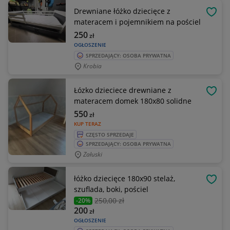
Drewniane łóżko dziecięce z
OBSE
materacem i pojemnikiem na pościel
250
zł
OGŁOSZENIE
SPRZEDAJĄCY: OSOBA PRYWATNA
Krobia
Łózko dzieciece drewniane z
OBSE
materacem domek 180x80 solidne
550
zł
KUP TERAZ
CZĘSTO SPRZEDAJE
SPRZEDAJĄCY: OSOBA PRYWATNA
Załuski
łóżko dziecięce 180x90 stelaż,
OBSE
szuflada, boki, pościel
250
,00 zł
-20%
200
zł
OGŁOSZENIE