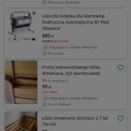
Warszawa, Białołęka
Łóżeczko Kołyska dla Niemowląt
Elektryczna Automatyczna BT Pilot
Składana
880
zł
OFERTA Z
ALLEGRO
SPRZEDAJĄCY: OSOBA PRYWATNA
Warszawa
Fronty jednoosobowego łóżka,
OBSE
drewniane, styl skandynawski
do negocjacji
99
zł
KUP TERAZ
SPRZEDAJĄCY: OSOBA PRYWATNA
Toruń, Bielawy
Łóżko drewniane dziecięce 2-7 lat
OBSE
70x160