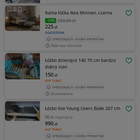
Rama łóżka Ikea Minnen, czarna
OBSE
250
,00 zł
-10%
225
zł
OGŁOSZENIE
SPRZEDAJĄCY: OSOBA PRYWATNA
Dąbrowa Górnicza
Łóżko dziecięce 140 70 cm bardzo
OBSE
dobry stan
150
zł
KUP TERAZ
SPRZEDAJĄCY: OSOBA PRYWATNA
Domaniewice
Łózko Vox Young Users Białe 207 cm
OBSE
do negocjacji
990
zł
KUP TERAZ
SPRZEDAJĄCY: OSOBA PRYWATNA