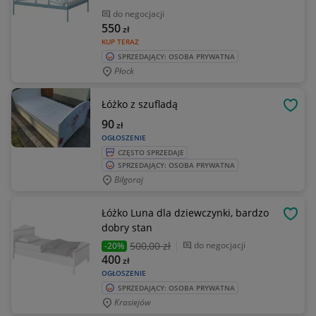
do negocjacji
550
zł
KUP TERAZ
SPRZEDAJĄCY: OSOBA PRYWATNA
Płock
Łóżko z szufladą
OBSE
90
zł
OGŁOSZENIE
CZĘSTO SPRZEDAJE
SPRZEDAJĄCY: OSOBA PRYWATNA
Biłgoraj
Łóżko Luna dla dziewczynki, bardzo
OBSE
dobry stan
500
,00 zł
do negocjacji
-20%
400
zł
OGŁOSZENIE
SPRZEDAJĄCY: OSOBA PRYWATNA
Krasiejów