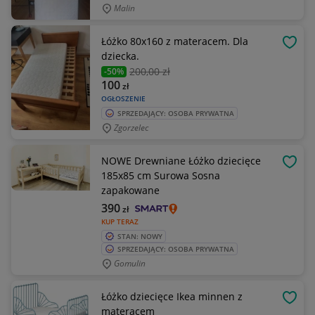
Malin
Łóżko 80x160 z materacem. Dla
OBSE
dziecka.
200
,00 zł
-50%
100
zł
OGŁOSZENIE
SPRZEDAJĄCY: OSOBA PRYWATNA
Zgorzelec
NOWE Drewniane Łóżko dziecięce
OBSE
185x85 cm Surowa Sosna
zapakowane
390
zł
KUP TERAZ
STAN: NOWY
SPRZEDAJĄCY: OSOBA PRYWATNA
Gomulin
Łóżko dziecięce Ikea minnen z
OBSE
materacem