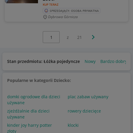
KUP TERAZ
SPRZEDAJĄCY: OSOBA PRYWATNA
Dąbrowa Górnicza
Wybierz stronę:
Następna strona
z
21
Stan przedmiotu: Łóżka pojedyncze
Nowy
Bardzo dobry
Popularne w kategorii Dziecko:
domki ogrodowe dla dzieci
plac zabaw używany
używane
zjeżdżalnie dla dzieci
rowery dziecięce
używane
kinder joy harry potter
klocki
złoty