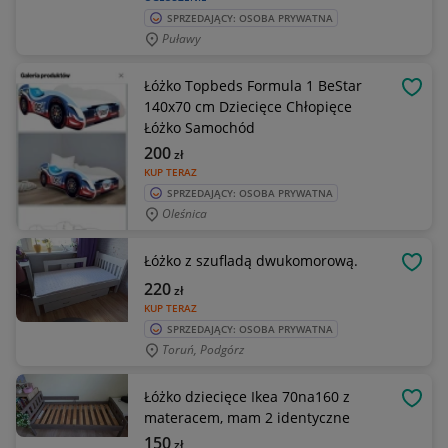
SPRZEDAJĄCY: OSOBA PRYWATNA
Puławy
Łóżko Topbeds Formula 1 BeStar
OBSE
140x70 cm Dziecięce Chłopięce
Łóżko Samochód
200
zł
KUP TERAZ
SPRZEDAJĄCY: OSOBA PRYWATNA
Oleśnica
Łóżko z szufladą dwukomorową.
OBSE
220
zł
KUP TERAZ
SPRZEDAJĄCY: OSOBA PRYWATNA
Toruń, Podgórz
Łóżko dziecięce Ikea 70na160 z
OBSE
materacem, mam 2 identyczne
150
zł