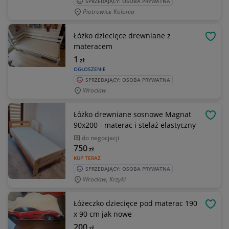
SPRZEDAJĄCY: OSOBA PRYWATNA
Piotrowice-Kolonia
Łóżko dziecięce drewniane z
OBSE
materacem
1
zł
OGŁOSZENIE
SPRZEDAJĄCY: OSOBA PRYWATNA
Wroclaw
Łóżko drewniane sosnowe Magnat
OBSE
90x200 - materac i stelaż elastyczny
do negocjacji
750
zł
KUP TERAZ
SPRZEDAJĄCY: OSOBA PRYWATNA
Wrocław, Krzyki
Łóżeczko dziecięce pod materac 190
OBSE
x 90 cm jak nowe
200
zł