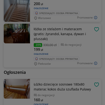
200
zł
OGŁOSZENIE
SPRZEDAJĄCY: OSOBA PRYWATNA
Promowane
Warszawa
łóżka ze stelażem i materacem
OBSE
(gratis: żyrandol, kanapa, dywan i
pluszaki)
330
,00 zł
do negocjacji
-39%
199
zł
OGŁOSZENIE
SPRZEDAJĄCY: OSOBA PRYWATNA
Promowane
Piekoszów
Ogłoszenia
Łóżko dziecięce sosnowe 180x80
OBSE
materac kokos duża szuflada Puławy
do negocjacji
160
zł
OGŁOSZENIE