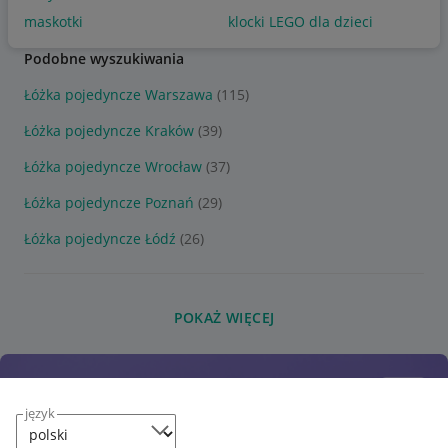
maskotki
klocki LEGO dla dzieci
Podobne wyszukiwania
Łóżka pojedyncze Warszawa
(115)
Łóżka pojedyncze Kraków
(39)
Łóżka pojedyncze Wrocław
(37)
Łóżka pojedyncze Poznań
(29)
Łóżka pojedyncze Łódź
(26)
POKAŻ WIĘCEJ
język