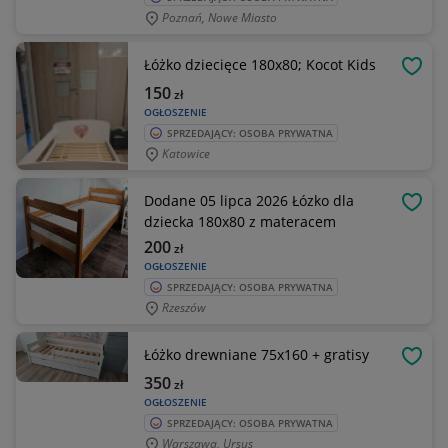
Poznań, Nowe Miasto
Łóżko dziecięce 180x80; Kocot Kids
OBSE
150
zł
OGŁOSZENIE
SPRZEDAJĄCY: OSOBA PRYWATNA
Katowice
Dodane 05 lipca 2026 Łózko dla
OBSE
dziecka 180x80 z materacem
200
zł
OGŁOSZENIE
SPRZEDAJĄCY: OSOBA PRYWATNA
Rzeszów
Łóżko drewniane 75x160 + gratisy
OBSE
350
zł
OGŁOSZENIE
SPRZEDAJĄCY: OSOBA PRYWATNA
Warszawa, Ursus