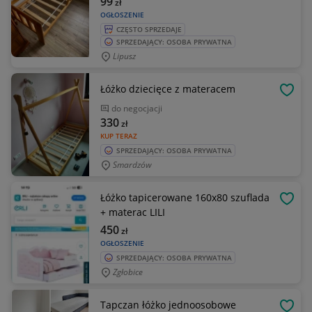
99
zł
OGŁOSZENIE
CZĘSTO SPRZEDAJE
SPRZEDAJĄCY: OSOBA PRYWATNA
Lipusz
Łóżko dziecięce z materacem
OBSE
do negocjacji
330
zł
KUP TERAZ
SPRZEDAJĄCY: OSOBA PRYWATNA
Smardzów
Łóżko tapicerowane 160x80 szuflada
OBSE
+ materac LILI
450
zł
OGŁOSZENIE
SPRZEDAJĄCY: OSOBA PRYWATNA
Zgłobice
Tapczan łóżko jednoosobowe