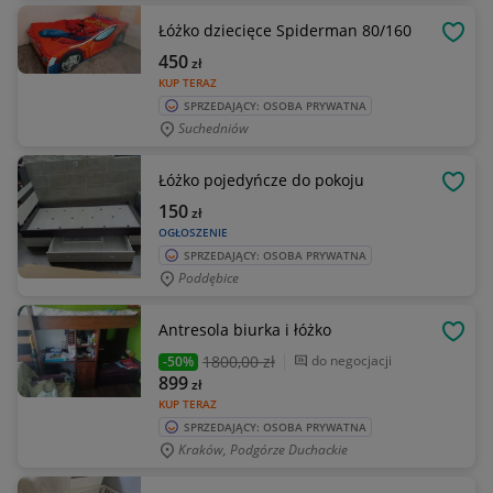
Łóżko dziecięce Spiderman 80/160
OBSE
450
zł
KUP TERAZ
SPRZEDAJĄCY: OSOBA PRYWATNA
Suchedniów
Łóżko pojedyńcze do pokoju
OBSE
150
zł
OGŁOSZENIE
SPRZEDAJĄCY: OSOBA PRYWATNA
Poddębice
Antresola biurka i łóżko
OBSE
1800
,00 zł
do negocjacji
-50%
899
zł
KUP TERAZ
SPRZEDAJĄCY: OSOBA PRYWATNA
Kraków, Podgórze Duchackie