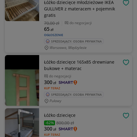
Łóżko dziecięce młodzieżowe IKEA
OBSE
GULLIVER z materacem + pojemnik
gratis
70
,00 zł
do negocjacji
65
zł
OGŁOSZENIE
SPRZEDAJĄCY: OSOBA PRYWATNA
Warszawa, Międzylesie
Łóżko dziecięce 165x85 drewniane
OBSE
bukowe + materac
do negocjacji
300
zł
KUP TERAZ
SPRZEDAJĄCY: OSOBA PRYWATNA
Puławy
Łóżko dziecięce
OBSE
800
,00 zł
-62%
300
zł
KUP TERAZ