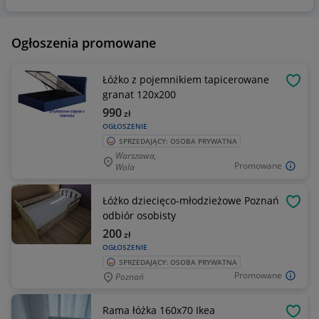
Ogłoszenia promowane
Łóżko z pojemnikiem tapicerowane
OBSE
granat 120x200
990
zł
OGŁOSZENIE
SPRZEDAJĄCY: OSOBA PRYWATNA
Warszawa,
Promowane
Wola
Łóżko dziecięco-młodzieżowe Poznań
OBSE
odbiór osobisty
200
zł
OGŁOSZENIE
SPRZEDAJĄCY: OSOBA PRYWATNA
Promowane
Poznań
Rama łóżka 160x70 Ikea
OBSE