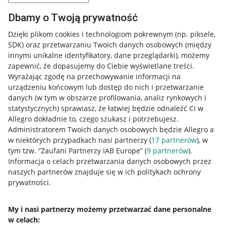
Dbamy o Twoją prywatność
Dzięki plikom cookies i technologiom pokrewnym
(np. piksele,
SDK)
oraz przetwarzaniu Twoich danych osobowych
(między
innymi unikalne identyfikatory, dane przeglądarki)
, możemy
zapewnić, że dopasujemy do Ciebie wyświetlane treści.
Wyrażając zgodę na przechowywanie informacji na
urządzeniu końcowym lub dostęp do nich i przetwarzanie
danych (w tym w obszarze profilowania, analiz rynkowych i
statystycznych) sprawiasz, że łatwiej będzie odnaleźć Ci w
Allegro dokładnie to, czego szukasz i potrzebujesz.
Administratorem Twoich danych osobowych będzie Allegro a
w niektórych przypadkach nasi partnerzy (
17
partnerów
), w
tym tzw. “Zaufani Partnerzy IAB Europe” (
9
partnerów
).
Przydatne informacje
Informacja o celach przetwarzania danych osobowych przez
naszych partnerów znajduje się w ich politykach ochrony
prywatności.
Jak to działa
Napisz do nas
My i nasi partnerzy możemy przetwarzać dane personalne
w celach:
Allegro Gadane dla sprzedających