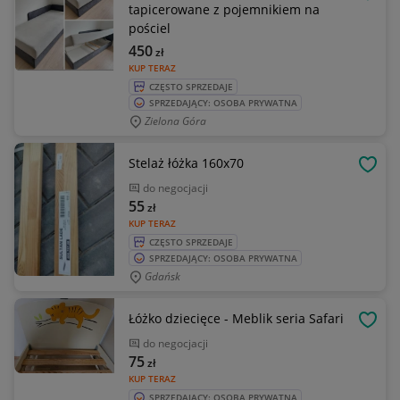
OBSE
tapicerowane z pojemnikiem na
pościel
450
zł
KUP TERAZ
CZĘSTO SPRZEDAJE
SPRZEDAJĄCY: OSOBA PRYWATNA
Zielona Góra
Stelaż łóżka 160x70
OBSE
do negocjacji
55
zł
KUP TERAZ
CZĘSTO SPRZEDAJE
SPRZEDAJĄCY: OSOBA PRYWATNA
Gdańsk
Łóżko dziecięce - Meblik seria Safari
OBSE
do negocjacji
75
zł
KUP TERAZ
SPRZEDAJĄCY: OSOBA PRYWATNA