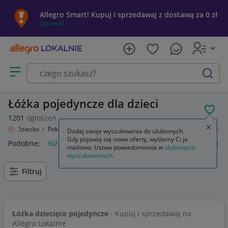
Allegro Smart! Kupuj i sprzedawaj z dostawą za 0 zł
Sprawdź »
Otwórz menu z kategoriami
szukaj
Łóżka pojedyncze dla dzieci
POL
1201
ogłoszeń
Zamkn
nie
Dziecko
Pokój dziecięcy
Meble
Łóżka i kojce
Łóżka pojedyncze
Dodaj swoje wyszukiwania do ulubionych.
Gdy pojawią się nowe oferty, wyślemy Ci je
Podobne:
łóżka pojedyncze
łóżka pojedyncze z materacem
mailowo. Ustaw powiadomienia w
ulubionych
wyszukiwaniach
.
Filtruj
Łóżka dziecięce pojedyncze
- Kupuj i sprzedawaj na
Allegro Lokalnie