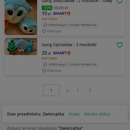
Gang Słodziaków - 2 maskotki - sowy
OBSE
30
,00 zł
-50%
15
zł
KUP TERAZ
SPRZEDAJĄCY: OSOBA PRYWATNA
Dobczyce
Gang Fajniaków - 3 maskotki
OBSE
25
zł
KUP TERAZ
SPRZEDAJĄCY: OSOBA PRYWATNA
Dobczyce
Wybierz stronę:
Następna strona
z
1
Stan przedmiotu: Zwierzątka
Nowy
Bardzo dobry
Zobacz w innej lokalizacji
"Zwierzątka"