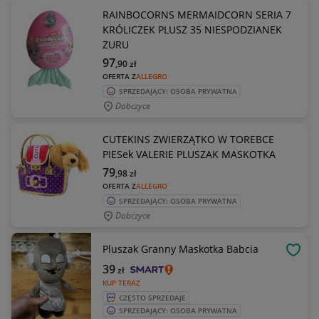
RAINBOCORNS MERMAIDCORN SERIA 7
KRÓLICZEK PLUSZ 35 NIESPODZIANEK
ZURU
97
,90
zł
OFERTA Z
ALLEGRO
SPRZEDAJĄCY: OSOBA PRYWATNA
Dobczyce
CUTEKINS ZWIERZĄTKO W TOREBCE
PIESek VALERIE PLUSZAK MASKOTKA
79
,98
zł
OFERTA Z
ALLEGRO
SPRZEDAJĄCY: OSOBA PRYWATNA
Dobczyce
Pluszak Granny Maskotka Babcia
OBSE
39
zł
KUP TERAZ
CZĘSTO SPRZEDAJE
SPRZEDAJĄCY: OSOBA PRYWATNA