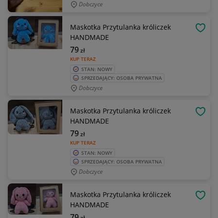
Dobczyce
Maskotka Przytulanka króliczek
OBSE
HANDMADE
79
zł
KUP TERAZ
STAN: NOWY
SPRZEDAJĄCY: OSOBA PRYWATNA
Dobczyce
Maskotka Przytulanka króliczek
OBSE
HANDMADE
79
zł
KUP TERAZ
STAN: NOWY
SPRZEDAJĄCY: OSOBA PRYWATNA
Dobczyce
Maskotka Przytulanka króliczek
OBSE
HANDMADE
79
zł