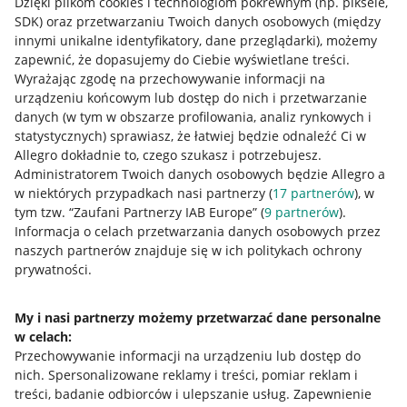
Dzięki plikom cookies i technologiom pokrewnym
(np. piksele,
SDK)
oraz przetwarzaniu Twoich danych osobowych
(między
innymi unikalne identyfikatory, dane przeglądarki)
, możemy
zapewnić, że dopasujemy do Ciebie wyświetlane treści.
Wyrażając zgodę na przechowywanie informacji na
urządzeniu końcowym lub dostęp do nich i przetwarzanie
danych (w tym w obszarze profilowania, analiz rynkowych i
statystycznych) sprawiasz, że łatwiej będzie odnaleźć Ci w
Allegro dokładnie to, czego szukasz i potrzebujesz.
Administratorem Twoich danych osobowych będzie Allegro a
w niektórych przypadkach nasi partnerzy (
17
partnerów
), w
tym tzw. “Zaufani Partnerzy IAB Europe” (
9
partnerów
).
Przydatne informacje
Informacja o celach przetwarzania danych osobowych przez
naszych partnerów znajduje się w ich politykach ochrony
prywatności.
Jak to działa
Napisz do nas
My i nasi partnerzy możemy przetwarzać dane personalne
w celach:
Allegro Gadane dla sprzedających
Przechowywanie informacji na urządzeniu lub dostęp do
Allegro Gadane dla kupujących
nich
.
Spersonalizowane reklamy i treści, pomiar reklam i
treści, badanie odbiorców i ulepszanie usług
.
Zapewnienie
Mapa miejscowości