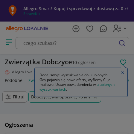
Allegro Smart! Kupuj i sprzedawaj z dostawą za 0 zł
Sprawdź »
Otwórz menu z kategoriami
szukaj
Zwierzątka Dobczyce
10
ogłoszeń
POL
Allegro Lokalnie
Dziecko
Zabawki
Maskotki
Zwierzątka
Zamkn
Dodaj swoje wyszukiwania do ulubionych.
Gdy pojawią się nowe oferty, wyślemy Ci je
Podobne:
zwierzątka
zwierzątka figurki
wyskakujące zwierz
mailowo. Ustaw powiadomienia w
ulubionych
wyszukiwaniach
.
Filtruj
Dobczyce, Małopolskie, +0 km
Ogłoszenia