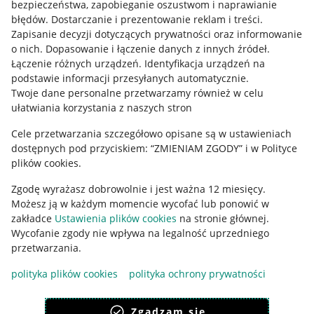
bezpieczeństwa, zapobieganie oszustwom i naprawianie
błędów
.
Dostarczanie i prezentowanie reklam i treści
.
Informacje prawne
Zapisanie decyzji dotyczących prywatności oraz informowanie
o nich
.
Dopasowanie i łączenie danych z innych źródeł
.
Regulamin
Łączenie różnych urządzeń
.
Identyfikacja urządzeń na
podstawie informacji przesyłanych automatycznie
.
Polityka plików "cookies"
Twoje dane personalne przetwarzamy również w celu
ułatwiania korzystania z naszych stron
Ustawienia plików "cookies"
Cele przetwarzania szczegółowo opisane są w ustawieniach
Udostępnianie lokalizacji
dostępnych pod przyciskiem: “ZMIENIAM ZGODY” i w Polityce
Informacje dla Aktu o Usługach Cyfrowych
plików cookies.
Zgodę wyrażasz dobrowolnie i jest ważna 12 miesięcy.
Pobierz aplikację
Możesz ją w każdym momencie wycofać lub ponowić w
zakładce
Ustawienia plików cookies
na stronie głównej.
Wycofanie zgody nie wpływa na legalność uprzedniego
przetwarzania.
polityka plików cookies
polityka ochrony prywatności
Zgadzam się