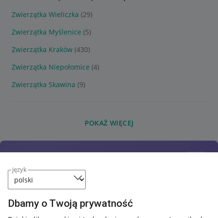
Zwierzątka Wieliczka
(29)
Zwierzątka Myślenice
(5)
Zwierzątka Kraków
(430)
Zwierzątka Niepołomice
(4)
Zwierzątka Skawina
(9)
POKAŻ WIĘCEJ
język
Dbamy o Twoją prywatność