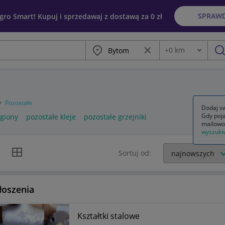
SPRAW
egro Smart! Kupuj i sprzedawaj z dostawą za 0 zł
Miasto
Wyczyść frazę
+
0
km
Odległość
szu
Pozostałe
Dodaj sw
Gdy poja
egiony
pozostałe kleje
pozostałe grzejniki
mailowo
wyszuki
k listy
Widok siatki
Sortuj od:
łoszenia
Kształtki stalowe