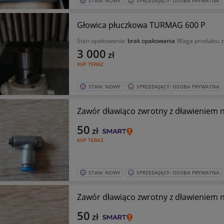
STAN: NOWY
SPRZEDAJĄCY: OSOBA PRYWATNA
Głowica płuczkowa TURMAG 600 P
Stan opakowania:
brak opakowania
Waga produktu 
3 000
zł
KUP TERAZ
STAN: NOWY
SPRZEDAJĄCY: OSOBA PRYWATNA
Zawór dławiąco zwrotny z dławieniem 
50
zł
KUP TERAZ
STAN: NOWY
SPRZEDAJĄCY: OSOBA PRYWATNA
Zawór dławiąco zwrotny z dławieniem 
50
zł