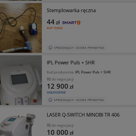
Stemplowarka ręczna
44
zł
KUP TERAZ
SPRZEDAJĄCY: OSOBA PRYWATNA
IPL Power Puls + SHR
Kod producenta:
IPL Power Puls + SHR
do negocjacji
12 900
zł
OGŁOSZENIE
SPRZEDAJĄCY: OSOBA PRYWATNA
LASER Q-SWITCH MINOBI TR 406
do negocjacji
10 000
zł