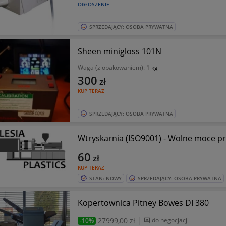
OGŁOSZENIE
SPRZEDAJĄCY: OSOBA PRYWATNA
Sheen minigloss 101N
Waga (z opakowaniem):
1 kg
300
zł
KUP TERAZ
SPRZEDAJĄCY: OSOBA PRYWATNA
Wtryskarnia (ISO9001) - Wolne moce p
60
zł
KUP TERAZ
STAN: NOWY
SPRZEDAJĄCY: OSOBA PRYWATNA
Kopertownica Pitney Bowes DI 380
27999
,00 zł
do negocjacji
-10%