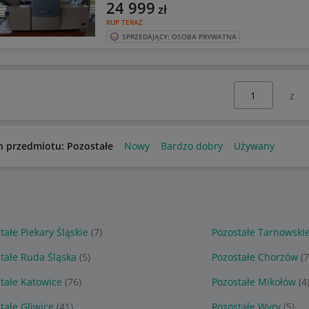
24 999
zł
KUP TERAZ
SPRZEDAJĄCY: OSOBA PRYWATNA
Wybierz stronę:
n przedmiotu: Pozostałe
Nowy
Bardzo dobry
Używany
tałe Piekary Śląskie
(7)
Pozostałe Tarnowski
tałe Ruda Śląska
(5)
Pozostałe Chorzów
(7
tałe Katowice
(76)
Pozostałe Mikołów
(4
tałe Gliwice
(41)
Pozostałe Wyry
(5)