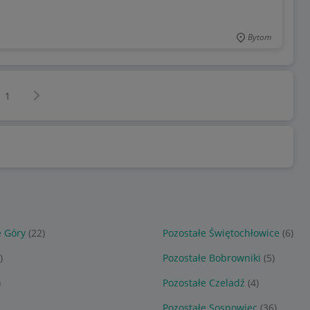
Bytom
Następna strona
z
1
e Góry
(22)
Pozostałe Świętochłowice
(6)
)
Pozostałe Bobrowniki
(5)
)
Pozostałe Czeladź
(4)
Pozostałe Sosnowiec
(36)