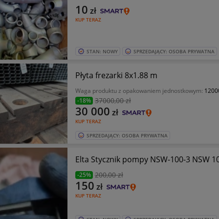
10
zł
KUP TERAZ
STAN: NOWY
SPRZEDAJĄCY: OSOBA PRYWATNA
Płyta frezarki 8x1.88 m
Waga produktu z opakowaniem jednostkowym:
1200
37000
,00 zł
-18%
30 000
zł
KUP TERAZ
SPRZEDAJĄCY: OSOBA PRYWATNA
Elta Stycznik pompy NSW-100-3 NSW 1
200
,00 zł
-25%
150
zł
KUP TERAZ