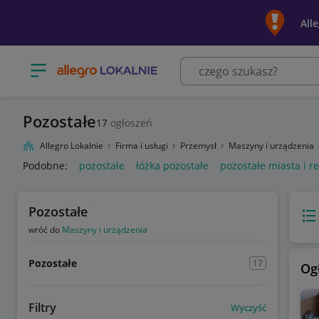
All
Otwórz menu z kategoriami
Pozostałe
17
ogłoszeń
Allegro Lokalnie
Firma i usługi
Przemysł
Maszyny i urządzenia
Podobne:
pozostałe
łóżka pozostałe
pozostałe miasta i r
Pozostałe
Wido
wróć do
Maszyny i urządzenia
Pozostałe
17
Og
Filtry
Wyczyść