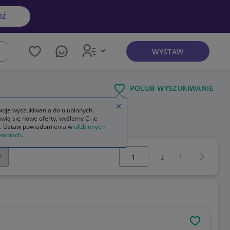
DŹ
WYSTAW
kaj
POLUB WYSZUKIWANIE
Zamknij wskazówkę
oje wyszukiwania do ulubionych.
wią się nowe oferty, wyślemy Ci je
. Ustaw powiadomienia w
ulubionych
waniach
.
Wybierz stronę:
Następna 
z
1
OBSERWU