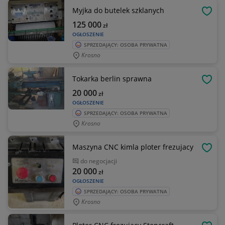
Myjka do butelek szklanych
OBSE
125 000
zł
OGŁOSZENIE
SPRZEDAJĄCY: OSOBA PRYWATNA
Krosno
Tokarka berlin sprawna
OBSE
20 000
zł
OGŁOSZENIE
SPRZEDAJĄCY: OSOBA PRYWATNA
Krosno
Maszyna CNC kimla ploter frezujacy
OBSE
do negocjacji
20 000
zł
OGŁOSZENIE
SPRZEDAJĄCY: OSOBA PRYWATNA
Krosno