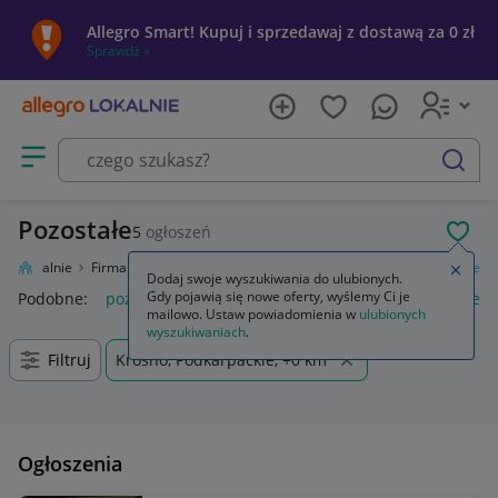
Allegro Smart! Kupuj i sprzedawaj z dostawą za 0 zł
Sprawdź »
Otwórz menu z kategoriami
szukaj
Pozostałe
5
ogłoszeń
POL
gro Lokalnie
Firma i usługi
Przemysł
Maszyny i urządzenia
Pozostałe
Zamkn
Dodaj swoje wyszukiwania do ulubionych.
Gdy pojawią się nowe oferty, wyślemy Ci je
Podobne:
pozostałe
łóżka pozostałe
pozostałe miasta i regi
mailowo. Ustaw powiadomienia w
ulubionych
wyszukiwaniach
.
Filtruj
Krosno, Podkarpackie, +0 km
Ogłoszenia