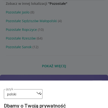
Zobacz w innej lokalizacji
"Pozostałe"
Pozostałe Jasło
(8)
Pozostałe Sędziszów Małopolski
(4)
Pozostałe Ropczyce
(10)
Pozostałe Rzeszów
(64)
Pozostałe Sanok
(12)
POKAŻ WIĘCEJ
język
Dbamy o Twoją prywatność