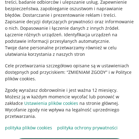
treści, badanie odbiorców i ulepszanie usług
.
Zapewnienie
Mapa miejscowości
bezpieczeństwa, zapobieganie oszustwom i naprawianie
błędów
.
Dostarczanie i prezentowanie reklam i treści
.
Informacje prawne
Zapisanie decyzji dotyczących prywatności oraz informowanie
o nich
.
Dopasowanie i łączenie danych z innych źródeł
.
Regulamin
Łączenie różnych urządzeń
.
Identyfikacja urządzeń na
podstawie informacji przesyłanych automatycznie
.
Polityka plików "cookies"
Twoje dane personalne przetwarzamy również w celu
ułatwiania korzystania z naszych stron
Ustawienia plików "cookies"
Cele przetwarzania szczegółowo opisane są w ustawieniach
Udostępnianie lokalizacji
dostępnych pod przyciskiem: “ZMIENIAM ZGODY” i w Polityce
Informacje dla Aktu o Usługach Cyfrowych
plików cookies.
Zgodę wyrażasz dobrowolnie i jest ważna 12 miesięcy.
Pobierz aplikację
Możesz ją w każdym momencie wycofać lub ponowić w
zakładce
Ustawienia plików cookies
na stronie głównej.
Wycofanie zgody nie wpływa na legalność uprzedniego
przetwarzania.
polityka plików cookies
polityka ochrony prywatności