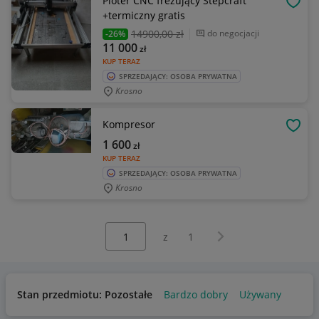
Ploter CNC frezujący Stepcraft
OBSE
+termiczny gratis
14900
,00 zł
do negocjacji
-26%
11 000
zł
KUP TERAZ
SPRZEDAJĄCY: OSOBA PRYWATNA
Krosno
Kompresor
OBSE
1 600
zł
KUP TERAZ
SPRZEDAJĄCY: OSOBA PRYWATNA
Krosno
Wybierz stronę:
Następna strona
z
1
Stan przedmiotu: Pozostałe
Bardzo dobry
Używany