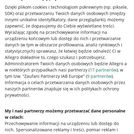
Dzięki plikom cookies i technologiom pokrewnym
(np. piksele,
SDK)
oraz przetwarzaniu Twoich danych osobowych
(między
innymi unikalne identyfikatory, dane przeglądarki)
, możemy
zapewnić, że dopasujemy do Ciebie wyświetlane treści.
Wyrażając zgodę na przechowywanie informacji na
urządzeniu końcowym lub dostęp do nich i przetwarzanie
danych (w tym w obszarze profilowania, analiz rynkowych i
statystycznych) sprawiasz, że łatwiej będzie odnaleźć Ci w
Allegro dokładnie to, czego szukasz i potrzebujesz.
Administratorem Twoich danych osobowych będzie Allegro a
w niektórych przypadkach nasi partnerzy (
17
partnerów
), w
tym tzw. “Zaufani Partnerzy IAB Europe” (
9
partnerów
).
Przydatne informacje
Informacja o celach przetwarzania danych osobowych przez
naszych partnerów znajduje się w ich politykach ochrony
prywatności.
Jak to działa
Napisz do nas
My i nasi partnerzy możemy przetwarzać dane personalne
w celach:
Allegro Gadane dla sprzedających
Przechowywanie informacji na urządzeniu lub dostęp do
Allegro Gadane dla kupujących
nich
.
Spersonalizowane reklamy i treści, pomiar reklam i