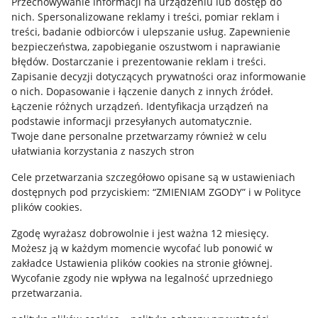
Przechowywanie informacji na urządzeniu lub dostęp do
Allegro Gadane dla kupujących
nich
.
Spersonalizowane reklamy i treści, pomiar reklam i
treści, badanie odbiorców i ulepszanie usług
.
Zapewnienie
Mapa miejscowości
bezpieczeństwa, zapobieganie oszustwom i naprawianie
błędów
.
Dostarczanie i prezentowanie reklam i treści
.
Informacje prawne
Zapisanie decyzji dotyczących prywatności oraz informowanie
o nich
.
Dopasowanie i łączenie danych z innych źródeł
.
Regulamin
Łączenie różnych urządzeń
.
Identyfikacja urządzeń na
podstawie informacji przesyłanych automatycznie
.
Polityka plików "cookies"
Twoje dane personalne przetwarzamy również w celu
ułatwiania korzystania z naszych stron
Ustawienia plików "cookies"
Cele przetwarzania szczegółowo opisane są w ustawieniach
Udostępnianie lokalizacji
dostępnych pod przyciskiem: “ZMIENIAM ZGODY” i w Polityce
Informacje dla Aktu o Usługach Cyfrowych
plików cookies.
Zgodę wyrażasz dobrowolnie i jest ważna 12 miesięcy.
Pobierz aplikację
Możesz ją w każdym momencie wycofać lub ponowić w
zakładce
Ustawienia plików cookies
na stronie głównej.
Wycofanie zgody nie wpływa na legalność uprzedniego
przetwarzania.