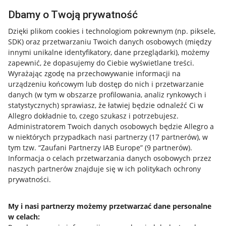
Dbamy o Twoją prywatność
Dzięki plikom cookies i technologiom pokrewnym
(np. piksele,
SDK)
oraz przetwarzaniu Twoich danych osobowych
(między
innymi unikalne identyfikatory, dane przeglądarki)
, możemy
zapewnić, że dopasujemy do Ciebie wyświetlane treści.
Wyrażając zgodę na przechowywanie informacji na
urządzeniu końcowym lub dostęp do nich i przetwarzanie
danych (w tym w obszarze profilowania, analiz rynkowych i
statystycznych) sprawiasz, że łatwiej będzie odnaleźć Ci w
Allegro dokładnie to, czego szukasz i potrzebujesz.
Administratorem Twoich danych osobowych będzie Allegro a
w niektórych przypadkach nasi partnerzy (
17
partnerów
), w
tym tzw. “Zaufani Partnerzy IAB Europe” (
9
partnerów
).
Przydatne informacje
Informacja o celach przetwarzania danych osobowych przez
naszych partnerów znajduje się w ich politykach ochrony
prywatności.
Jak to działa
Napisz do nas
My i nasi partnerzy możemy przetwarzać dane personalne
w celach:
Allegro Gadane dla sprzedających