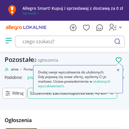
Allegro Smart! Kupuj i sprzedawaj z dostawą za 0 zł
Sprawdź »
Otwórz menu z kategoriami
szukaj
Pozostałe
2
ogłoszenia
POL
gro Lokalnie
Firma i usługi
Przemysł
Maszyny i urządzenia
Pozostałe
Zamkn
Dodaj swoje wyszukiwania do ulubionych.
Gdy pojawią się nowe oferty, wyślemy Ci je
Podobne:
pozostałe
łóżka pozostałe
pozostałe miasta i regi
mailowo. Ustaw powiadomienia w
ulubionych
wyszukiwaniach
.
Filtruj
Szczecinek, Zachodniopomorskie, +0 km
Ogłoszenia