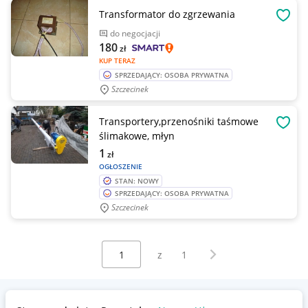
Transformator do zgrzewania
OBSE
do negocjacji
180
zł
KUP TERAZ
SPRZEDAJĄCY: OSOBA PRYWATNA
Szczecinek
Transportery,przenośniki taśmowe
OBSE
ślimakowe, młyn
1
zł
OGŁOSZENIE
STAN: NOWY
SPRZEDAJĄCY: OSOBA PRYWATNA
Szczecinek
Wybierz stronę:
Następna strona
z
1