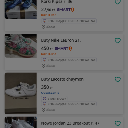
Korki Kipsa r. 36
OBSE
27
,50
zł
KUP TERAZ
SPRZEDAJĄCY: OSOBA PRYWATNA
Konin
Buty Nike LeBron 21.
OBSE
450
zł
KUP TERAZ
SPRZEDAJĄCY: OSOBA PRYWATNA
Konin
Buty Lacoste chaymon
OBSE
350
zł
OGŁOSZENIE
STAN: NOWY
SPRZEDAJĄCY: OSOBA PRYWATNA
Konin
Nowe Jordan 23 Breakout r. 47
OBSE