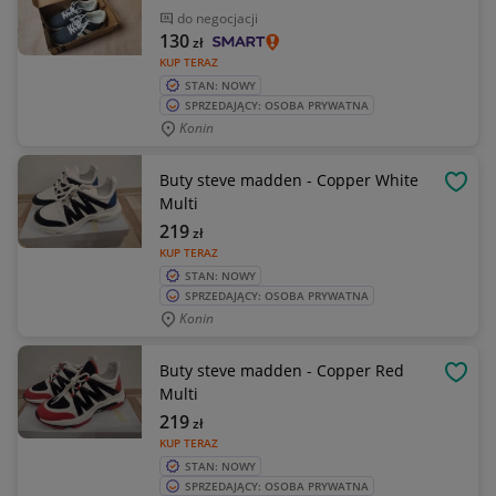
do negocjacji
130
zł
KUP TERAZ
STAN: NOWY
SPRZEDAJĄCY: OSOBA PRYWATNA
Konin
Buty steve madden - Copper White
OBSE
Multi
219
zł
KUP TERAZ
STAN: NOWY
SPRZEDAJĄCY: OSOBA PRYWATNA
Konin
Buty steve madden - Copper Red
OBSE
Multi
219
zł
KUP TERAZ
STAN: NOWY
SPRZEDAJĄCY: OSOBA PRYWATNA