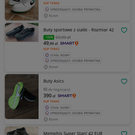
KUP TERAZ
SPRZEDAJĄCY: OSOBA PRYWATNA
Konin
Buty sportowe z siatki - Rozmiar 42
OBSE
59
,99 zł
-16%
49
,99
zł
KUP TERAZ
STAN: NOWY
SPRZEDAJĄCY: OSOBA PRYWATNA
Konin
Buty Asics
OBSE
do negocjacji
390
zł
KUP TERAZ
STAN: NOWY
SPRZEDAJĄCY: OSOBA PRYWATNA
Konin
Memphis Super Stan! 42 EUR