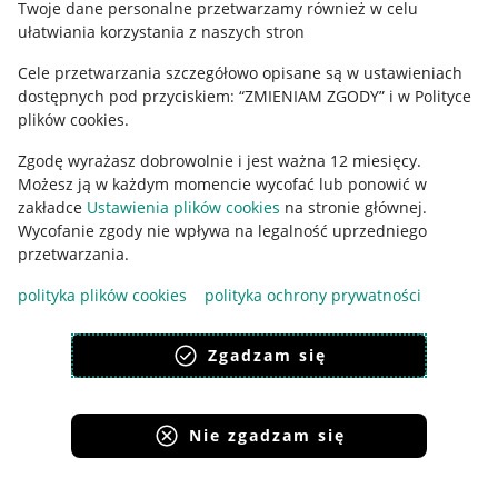
Twoje dane personalne przetwarzamy również w celu
ułatwiania korzystania z naszych stron
Ustawienia plików "cookies"
Cele przetwarzania szczegółowo opisane są w ustawieniach
Udostępnianie lokalizacji
dostępnych pod przyciskiem: “ZMIENIAM ZGODY” i w Polityce
Informacje dla Aktu o Usługach Cyfrowych
plików cookies.
Zgodę wyrażasz dobrowolnie i jest ważna 12 miesięcy.
Pobierz aplikację
Możesz ją w każdym momencie wycofać lub ponowić w
zakładce
Ustawienia plików cookies
na stronie głównej.
Wycofanie zgody nie wpływa na legalność uprzedniego
przetwarzania.
polityka plików cookies
polityka ochrony prywatności
Zgadzam się
Nie zgadzam się
Korzystanie z serwisu oznacza akceptację
regulaminu
.