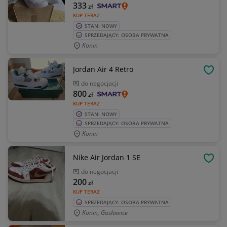
333
zł
KUP TERAZ
STAN: NOWY
SPRZEDAJĄCY: OSOBA PRYWATNA
Konin
Jordan Air 4 Retro
OBSE
do negocjacji
800
zł
KUP TERAZ
STAN: NOWY
SPRZEDAJĄCY: OSOBA PRYWATNA
Konin
Nike Air Jordan 1 SE
OBSE
do negocjacji
200
zł
KUP TERAZ
SPRZEDAJĄCY: OSOBA PRYWATNA
Konin, Gosławice