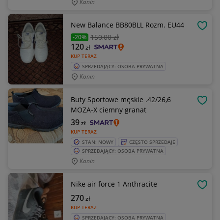
Konin
New Balance BB80BLL Rozm. EU44
OBSE
150
,00 zł
-20%
120
zł
KUP TERAZ
SPRZEDAJĄCY: OSOBA PRYWATNA
Konin
Buty Sportowe męskie .42/26,6
OBSE
MOZA-X ciemny granat
39
zł
KUP TERAZ
STAN: NOWY
CZĘSTO SPRZEDAJE
SPRZEDAJĄCY: OSOBA PRYWATNA
Konin
Nike air force 1 Anthracite
OBSE
270
zł
KUP TERAZ
SPRZEDAJĄCY: OSOBA PRYWATNA