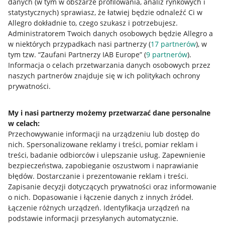
danych (w tym w obszarze profilowania, analiz rynkowych i
statystycznych) sprawiasz, że łatwiej będzie odnaleźć Ci w
Allegro dokładnie to, czego szukasz i potrzebujesz.
Administratorem Twoich danych osobowych będzie Allegro a
w niektórych przypadkach nasi partnerzy (
17
partnerów
), w
Nawigacja
tym tzw. “Zaufani Partnerzy IAB Europe” (
9
partnerów
).
Przydatne informacje
Informacja o celach przetwarzania danych osobowych przez
naszych partnerów znajduje się w ich politykach ochrony
prywatności.
Jak to działa
Napisz do nas
My i nasi partnerzy możemy przetwarzać dane personalne
w celach:
Allegro Gadane dla sprzedających
Przechowywanie informacji na urządzeniu lub dostęp do
Allegro Gadane dla kupujących
nich
.
Spersonalizowane reklamy i treści, pomiar reklam i
treści, badanie odbiorców i ulepszanie usług
.
Zapewnienie
Mapa miejscowości
bezpieczeństwa, zapobieganie oszustwom i naprawianie
błędów
.
Dostarczanie i prezentowanie reklam i treści
.
Informacje prawne
Zapisanie decyzji dotyczących prywatności oraz informowanie
o nich
.
Dopasowanie i łączenie danych z innych źródeł
.
Regulamin
Łączenie różnych urządzeń
.
Identyfikacja urządzeń na
podstawie informacji przesyłanych automatycznie
.
Polityka plików "cookies"