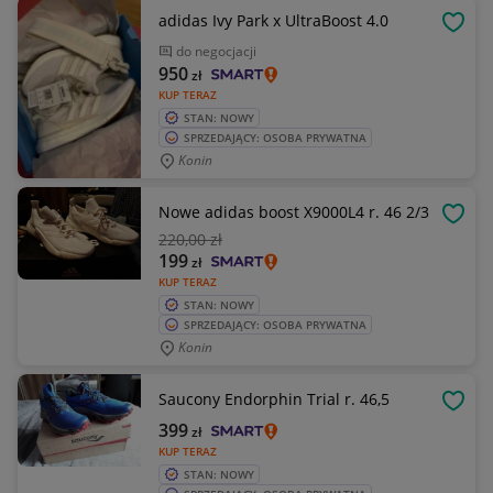
adidas Ivy Park x UltraBoost 4.0
OBSE
do negocjacji
950
zł
KUP TERAZ
STAN: NOWY
SPRZEDAJĄCY: OSOBA PRYWATNA
Konin
Nowe adidas boost X9000L4 r. 46 2/3
OBSE
220
,00 zł
199
zł
KUP TERAZ
STAN: NOWY
SPRZEDAJĄCY: OSOBA PRYWATNA
Konin
Saucony Endorphin Trial r. 46,5
OBSE
399
zł
KUP TERAZ
STAN: NOWY