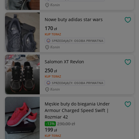
Konin
Nowe buty adidas star wars
OBSE
170
zł
KUP TERAZ
SPRZEDAJĄCY: OSOBA PRYWATNA
Konin
Salomon XT Revlon
OBSE
250
zł
KUP TERAZ
SPRZEDAJĄCY: OSOBA PRYWATNA
Konin
Męskie buty do biegania Under
OBSE
Armour Charged Speed Swift |
Rozmiar 42
230
,00 zł
-13%
199
zł
KUP TERAZ