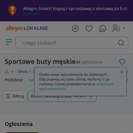
Allegro Smart! Kupuj i sprzedawaj z dostawą za 0 zł
Sprawdź »
Otwórz menu z kategoriami
szukaj
Sportowe buty męskie
44
ogłoszenia
POL
 Lokalnie
Moda
Odzież, Obuwie, Dodatki
Obuwie
Męskie
Sportowe
Zamkn
Dodaj swoje wyszukiwania do ulubionych.
Gdy pojawią się nowe oferty, wyślemy Ci je
Podobne:
sportowe
buty sportowe męskie
buty sportowe d
mailowo. Ustaw powiadomienia w
ulubionych
wyszukiwaniach
.
Filtruj
Konin, Wielkopolskie, +0 km
Ogłoszenia