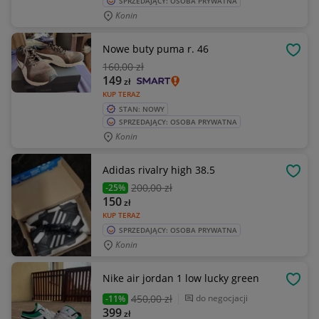
SPRZEDAJĄCY: OSOBA PRYWATNA
Konin
Nowe buty puma r. 46
OBSE
160
,00 zł
149
zł
KUP TERAZ
STAN: NOWY
SPRZEDAJĄCY: OSOBA PRYWATNA
Konin
Adidas rivalry high 38.5
OBSE
200
,00 zł
-25%
150
zł
KUP TERAZ
SPRZEDAJĄCY: OSOBA PRYWATNA
Konin
Nike air jordan 1 low lucky green
OBSE
450
,00 zł
do negocjacji
-11%
399
zł