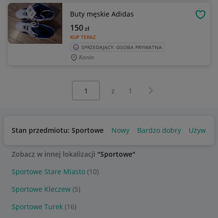
Buty męskie Adidas
OBSE
150
zł
KUP TERAZ
SPRZEDAJĄCY: OSOBA PRYWATNA
Konin
Wybierz stronę:
Następna strona
z
1
Stan przedmiotu: Sportowe
Nowy
Bardzo dobry
Używany
Zobacz w innej lokalizacji
"Sportowe"
Sportowe Stare Miasto
(10)
Sportowe Kleczew
(5)
Sportowe Turek
(16)