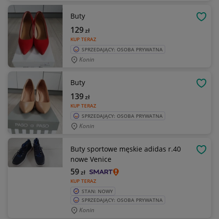
Buty
OBSE
129
zł
KUP TERAZ
SPRZEDAJĄCY: OSOBA PRYWATNA
Konin
Buty
OBSE
139
zł
KUP TERAZ
SPRZEDAJĄCY: OSOBA PRYWATNA
Konin
Buty sportowe męskie adidas r.40
OBSE
nowe Venice
59
zł
KUP TERAZ
STAN: NOWY
SPRZEDAJĄCY: OSOBA PRYWATNA
Konin