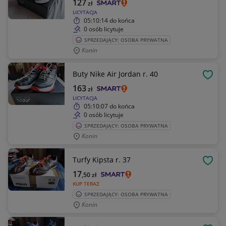
127
zł
LICYTACJA
05:10:14
do końca
0 osób licytuje
SPRZEDAJĄCY: OSOBA PRYWATNA
Konin
Buty Nike Air Jordan r. 40
OBSE
163
zł
LICYTACJA
05:10:07
do końca
0 osób licytuje
SPRZEDAJĄCY: OSOBA PRYWATNA
Konin
Turfy Kipsta r. 37
OBSE
17
,50
zł
KUP TERAZ
SPRZEDAJĄCY: OSOBA PRYWATNA
Konin