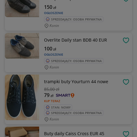
OBSE
150
zł
OGŁOSZENIE
SPRZEDAJĄCY: OSOBA PRYWATNA
Konin
Overlite Daily stan BDB 40 EUR
OBSE
100
zł
OGŁOSZENIE
SPRZEDAJĄCY: OSOBA PRYWATNA
Konin
trampki buty Yourturn 44 nowe
OBSE
85
,00 zł
79
zł
KUP TERAZ
STAN: NOWY
SPRZEDAJĄCY: OSOBA PRYWATNA
Konin
Buty daily Caiss Cross EUR 45
OBSE