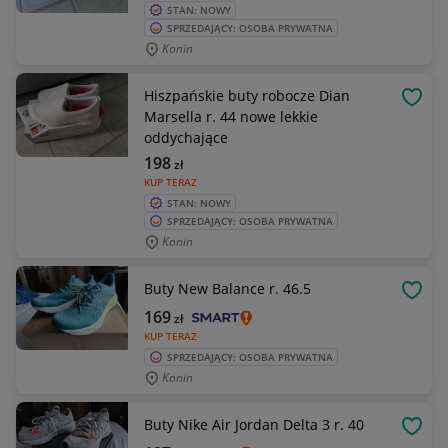
STAN: NOWY
SPRZEDAJĄCY: OSOBA PRYWATNA
Konin
Hiszpańskie buty robocze Dian
OBSE
Marsella r. 44 nowe lekkie
oddychające
198
zł
KUP TERAZ
STAN: NOWY
SPRZEDAJĄCY: OSOBA PRYWATNA
Konin
Buty New Balance r. 46.5
OBSE
169
zł
KUP TERAZ
SPRZEDAJĄCY: OSOBA PRYWATNA
Konin
Buty Nike Air Jordan Delta 3 r. 40
OBSE