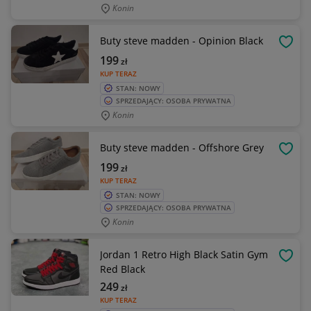
Konin
Buty steve madden - Opinion Black
OBSE
199
zł
KUP TERAZ
STAN: NOWY
SPRZEDAJĄCY: OSOBA PRYWATNA
Konin
Buty steve madden - Offshore Grey
OBSE
199
zł
KUP TERAZ
STAN: NOWY
SPRZEDAJĄCY: OSOBA PRYWATNA
Konin
Jordan 1 Retro High Black Satin Gym
OBSE
Red Black
249
zł
KUP TERAZ