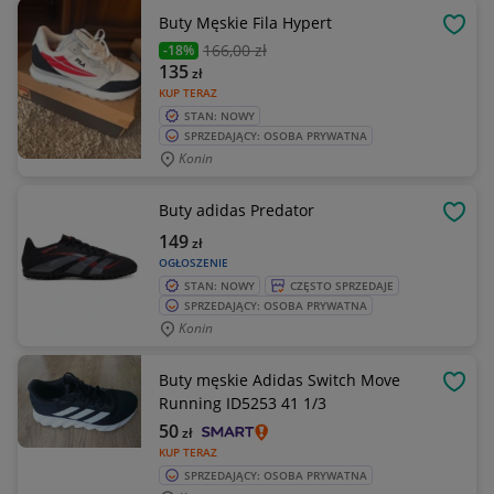
Buty Męskie Fila Hypert
OBSE
166
,00 zł
-18%
135
zł
KUP TERAZ
STAN: NOWY
SPRZEDAJĄCY: OSOBA PRYWATNA
Konin
Buty adidas Predator
OBSE
149
zł
OGŁOSZENIE
STAN: NOWY
CZĘSTO SPRZEDAJE
SPRZEDAJĄCY: OSOBA PRYWATNA
Konin
Buty męskie Adidas Switch Move
OBSE
Running ID5253 41 1/3
50
zł
KUP TERAZ
SPRZEDAJĄCY: OSOBA PRYWATNA