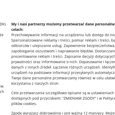
SDK)
My i nasi partnerzy możemy przetwarzać dane personaln
celach:
że
Przechowywanie informacji na urządzeniu lub dostęp do ni
Spersonalizowane reklamy i treści, pomiar reklam i treści, b
odbiorców i ulepszanie usług
.
Zapewnienie bezpieczeństwa,
zapobieganie oszustwom i naprawianie błędów
.
Dostarczani
prezentowanie reklam i treści
.
Zapisanie decyzji dotyczącyc
prywatności oraz informowanie o nich
.
Dopasowanie i łącze
danych z innych źródeł
.
Łączenie różnych urządzeń
.
Identyf
urządzeń na podstawie informacji przesyłanych automatycz
rawne
Pobierz aplikację
Twoje dane personalne przetwarzamy również w celu ułatw
korzystania z naszych stron
zw.
ach
Cele przetwarzania szczegółowo opisane są w ustawieniach
 "cookies"
dostępnych pod przyciskiem: “ZMIENIAM ZGODY” i w Polityc
plików cookies.
ów "cookies"
Zgodę wyrażasz dobrowolnie i jest ważna 12 miesięcy. Może
okalizacji