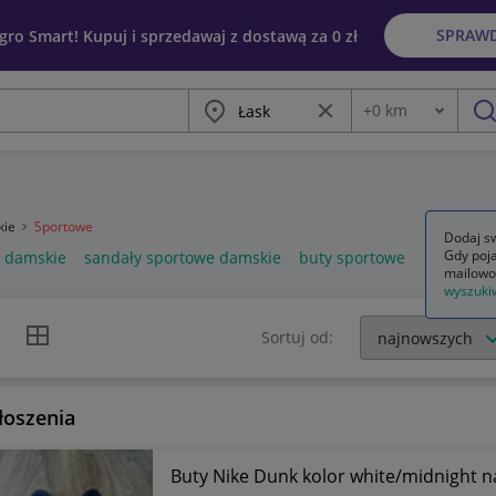
SPRAW
egro Smart! Kupuj i sprzedawaj z dostawą za 0 zł
Miasto
Wyczyść frazę
+
0
km
Odległość
szu
kie
Sportowe
Dodaj sw
Gdy poja
e damskie
sandały sportowe damskie
buty sportowe
mailowo
wyszuki
k listy
Widok siatki
Sortuj od:
łoszenia
Buty Nike Dunk kolor white/midnight n