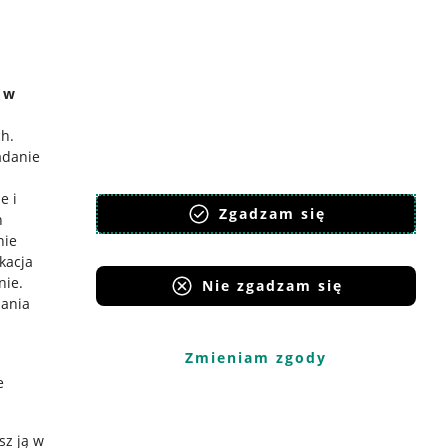
e w
ch
.
adanie
e i
Zgadzam się
h
nie
ikacja
nie
.
Nie zgadzam się
iania
Zmieniam zgody
e
sz ją w