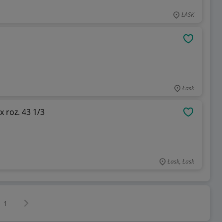
ŁASK
OBSERWU
Łask
 roz. 43 1/3
OBSERWU
Łask, Łask
Następna strona
z
1