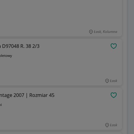
Łask, Kolumna
a D97048 R. 38 2/3
OBSERWU
ioletowy
Łask
intage 2007 | Rozmiar 45
OBSERWU
ki
Łask