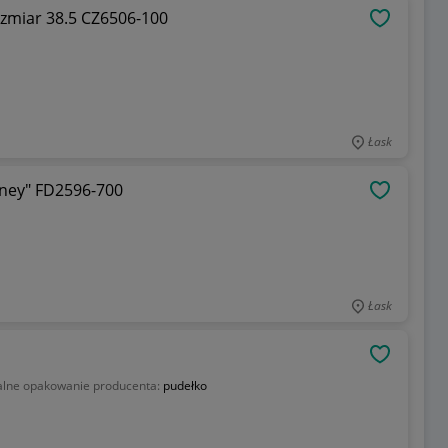
rozmiar 38.5 CZ6506-100
OBSERWU
Łask
aney" FD2596-700
OBSERWU
Łask
OBSERWU
alne opakowanie producenta:
pudełko