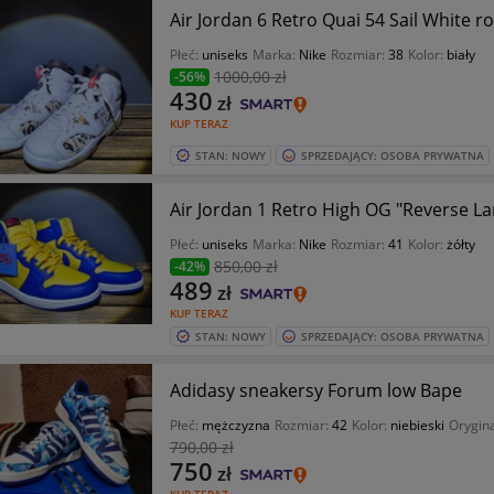
Air Jordan 6 Retro Quai 54 Sail White 
Płeć:
uniseks
Marka:
Nike
Rozmiar:
38
Kolor:
biały
1000
,00 zł
-56%
430
zł
KUP TERAZ
STAN: NOWY
SPRZEDAJĄCY: OSOBA PRYWATNA
Air Jordan 1 Retro High OG "Reverse L
Płeć:
uniseks
Marka:
Nike
Rozmiar:
41
Kolor:
żółty
850
,00 zł
-42%
489
zł
KUP TERAZ
STAN: NOWY
SPRZEDAJĄCY: OSOBA PRYWATNA
Adidasy sneakersy Forum low Bape
Płeć:
mężczyzna
Rozmiar:
42
Kolor:
niebieski
Orygin
790
,00 zł
750
zł