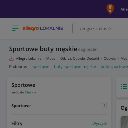
All
Otwórz menu z kategoriami
Sportowe buty męskie
8
ogłoszeń
Allegro Lokalnie
Moda
Odzież, Obuwie, Dodatki
Obuwie
Męs
Podobne:
sportowe
buty sportowe męskie
buty sportow
Sportowe
Wido
wróć do
Męskie
Sportowe
8
Og
Filtry
Wyczyść