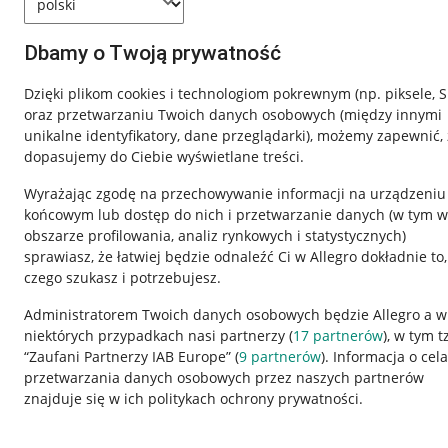
Dbamy o Twoją prywatność
Dzięki plikom cookies i technologiom pokrewnym
(np. piksele, 
oraz przetwarzaniu Twoich danych osobowych
(między innymi
unikalne identyfikatory, dane przeglądarki)
, możemy zapewnić, 
dopasujemy do Ciebie wyświetlane treści.
Wyrażając zgodę na przechowywanie informacji na urządzeniu
końcowym lub dostęp do nich i przetwarzanie danych (w tym w
obszarze profilowania, analiz rynkowych i statystycznych)
sprawiasz, że łatwiej będzie odnaleźć Ci w Allegro dokładnie to,
czego szukasz i potrzebujesz.
Przydatne informacje
Informacje p
Administratorem Twoich danych osobowych będzie Allegro a w
niektórych przypadkach nasi partnerzy (
17
partnerów
), w tym t
Jak to działa
Regulamin
“Zaufani Partnerzy IAB Europe” (
9
partnerów
). Informacja o cel
Napisz do nas
Polityka plików
przetwarzania danych osobowych przez naszych partnerów
znajduje się w ich politykach ochrony prywatności.
Allegro Gadane dla sprzedających
Ustawienia plik
Allegro Gadane dla kupujących
Udostępnianie l