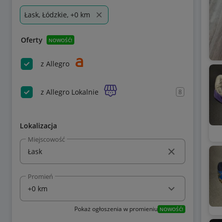
Łask, Łódzkie, +0 km
Oferty
NOWOŚĆ!
z Allegro
z Allegro Lokalnie
8
Lokalizacja
Miejscowość
Promień
Pokaż ogłoszenia w promieniu
NOWOŚĆ!