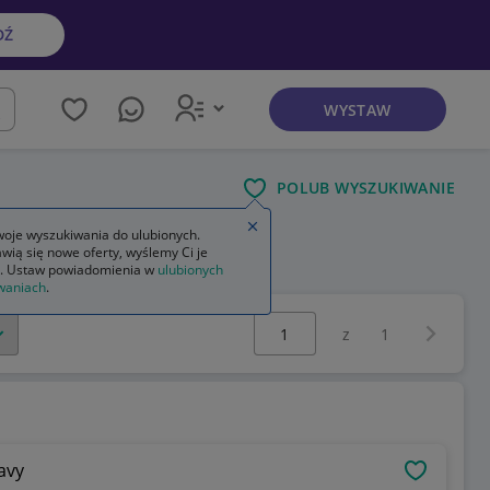
DŹ
WYSTAW
kaj
POLUB WYSZUKIWANIE
Zamknij wskazówkę
oje wyszukiwania do ulubionych.
wią się nowe oferty, wyślemy Ci je
. Ustaw powiadomienia w
ulubionych
waniach
.
Wybierz stronę:
Następna 
z
1
avy
OBSERWU