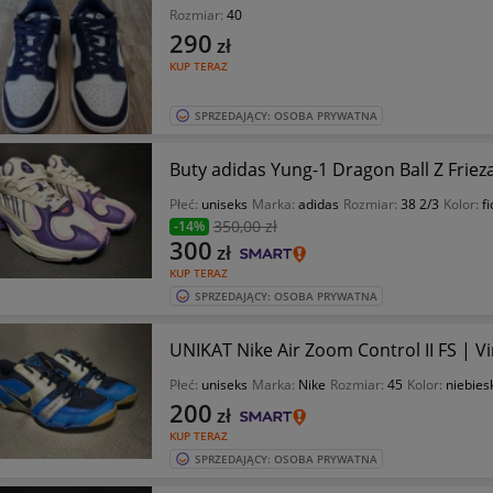
Rozmiar:
40
290
zł
KUP TERAZ
SPRZEDAJĄCY: OSOBA PRYWATNA
Buty adidas Yung-1 Dragon Ball Z Friez
Płeć:
uniseks
Marka:
adidas
Rozmiar:
38 2/3
Kolor:
f
350
,00 zł
-14%
300
zł
KUP TERAZ
SPRZEDAJĄCY: OSOBA PRYWATNA
UNIKAT Nike Air Zoom Control II FS | V
Płeć:
uniseks
Marka:
Nike
Rozmiar:
45
Kolor:
niebies
200
zł
KUP TERAZ
SPRZEDAJĄCY: OSOBA PRYWATNA