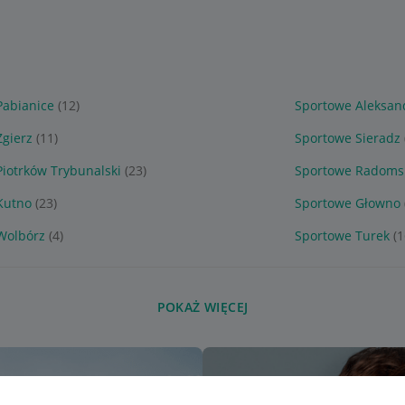
Pabianice
(12)
Sportowe Aleksan
Zgierz
(11)
Sportowe Sieradz
iotrków Trybunalski
(23)
Sportowe Radoms
Kutno
(23)
Sportowe Głowno
Wolbórz
(4)
Sportowe Turek
(1
POKAŻ WIĘCEJ