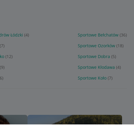
drów Łódzki
(4)
Sportowe Bełchatów
(36)
(7)
Sportowe Ozorków
(18)
ko
(12)
Sportowe Dobra
(5)
(9)
Sportowe Kłodawa
(4)
6)
Sportowe Koło
(7)