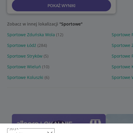
POKAŻ WYNIKI
Zobacz w innej lokalizacji
"Sportowe"
Sportowe Zduńska Wola
(12)
Sportowe 
Sportowe Łódź
(284)
Sportowe 
Sportowe Stryków
(5)
Sportowe P
Sportowe Wieluń
(10)
Sportowe 
Sportowe Koluszki
(6)
Sportowe 
język