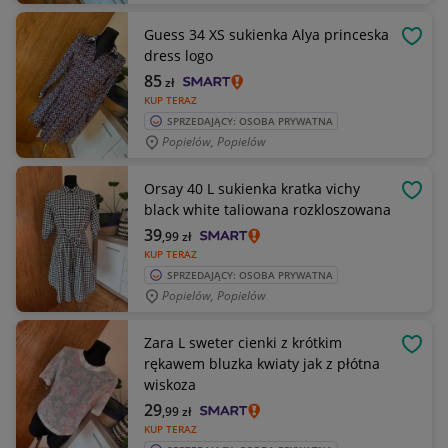
Guess 34 XS sukienka Alya princeska
OBSE
dress logo
85
zł
KUP TERAZ
SPRZEDAJĄCY: OSOBA PRYWATNA
Popielów, Popielów
Orsay 40 L sukienka kratka vichy
OBSE
black white taliowana rozkloszowana
39
,99
zł
KUP TERAZ
SPRZEDAJĄCY: OSOBA PRYWATNA
Popielów, Popielów
Zara L sweter cienki z krótkim
OBSE
rękawem bluzka kwiaty jak z płótna
wiskoza
29
,99
zł
KUP TERAZ