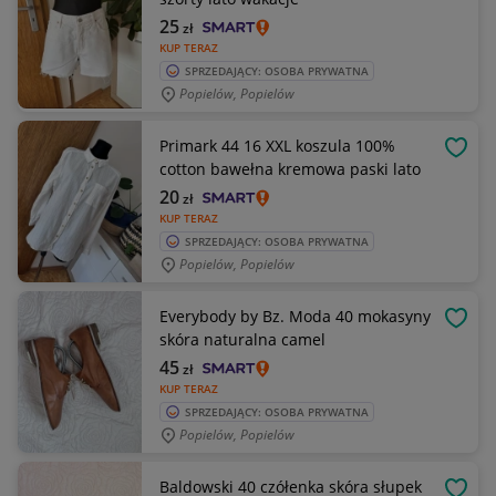
25
zł
KUP TERAZ
SPRZEDAJĄCY: OSOBA PRYWATNA
Popielów, Popielów
Primark 44 16 XXL koszula 100%
OBSE
cotton bawełna kremowa paski lato
20
zł
KUP TERAZ
SPRZEDAJĄCY: OSOBA PRYWATNA
Popielów, Popielów
Everybody by Bz. Moda 40 mokasyny
OBSE
skóra naturalna camel
45
zł
KUP TERAZ
SPRZEDAJĄCY: OSOBA PRYWATNA
Popielów, Popielów
Baldowski 40 czółenka skóra słupek