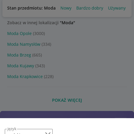
Stan przedmiotu: Moda
Nowy
Bardzo dobry
Używany
Zobacz w innej lokalizacji
"Moda"
Moda Opole
(3000)
Moda Namysłów
(334)
Moda Brzeg
(665)
Moda Kujawy
(343)
Moda Krapkowice
(228)
POKAŻ WIĘCEJ
język