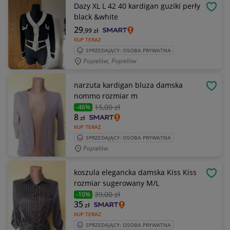
Dazy XL L 42 40 kardigan guziki perły
OBSE
black &white
29
,99
zł
KUP TERAZ
SPRZEDAJĄCY: OSOBA PRYWATNA
Popielów, Popielów
narzuta kardigan bluza damska
OBSE
nommo rozmiar m
15
,00 zł
-46%
8
zł
KUP TERAZ
SPRZEDAJĄCY: OSOBA PRYWATNA
Popielów
koszula elegancka damska Kiss Kiss
OBSE
rozmiar sugerowany M/L
39
,00 zł
-10%
35
zł
KUP TERAZ
SPRZEDAJĄCY: OSOBA PRYWATNA