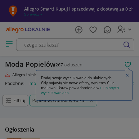
Allegro Smart! Kupuj i sprzedawaj z dostawą za 0 zł
Sprawdź »
Otwórz menu z kategoriami
szukaj
Moda Popielów
267
ogłoszeń
POL
Allegro Lokalnie
Moda
Zamkn
Dodaj swoje wyszukiwania do ulubionych.
Gdy pojawią się nowe oferty, wyślemy Ci je
Podobne:
moda
markowa moda 2026
moda damska
moda
mailowo. Ustaw powiadomienia w
ulubionych
wyszukiwaniach
.
Filtruj
Popielów, Opolskie, +0 km
Ogłoszenia