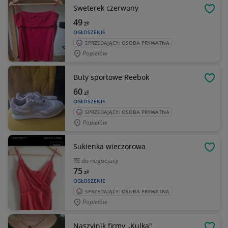
Sweterek czerwony
OBSE
49
zł
OGŁOSZENIE
SPRZEDAJĄCY: OSOBA PRYWATNA
Popielów
Buty sportowe Reebok
OBSE
60
zł
OGŁOSZENIE
SPRZEDAJĄCY: OSOBA PRYWATNA
Popielów
Sukienka wieczorowa
OBSE
do negocjacji
75
zł
OGŁOSZENIE
SPRZEDAJĄCY: OSOBA PRYWATNA
Popielów
Naszyjnik firmy ,,Kulka"