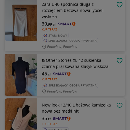
Zara L 40 spódnica długa z
OBSE
rozcięciem bezowa nowa lyocell
wiskoza
39
,99
zł
KUP TERAZ
STAN: NOWY
SPRZEDAJĄCY: OSOBA PRYWATNA
Popielów, Popielów
& Other Stories XL 42 sukienka
OBSE
czarna prążkowana klasyk wiskoza
45
zł
KUP TERAZ
SPRZEDAJĄCY: OSOBA PRYWATNA
Popielów, Popielów
New look 12/40 L beżowa kamizelka
OBSE
nowa bez metki hit
35
zł
KUP TERAZ