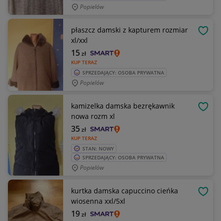
Popielów
płaszcz damski z kapturem rozmiar
OBSE
xl/xxl
15
zł
KUP TERAZ
SPRZEDAJĄCY: OSOBA PRYWATNA
Popielów
kamizelka damska bezrękawnik
OBSE
nowa rozm xl
35
zł
KUP TERAZ
STAN: NOWY
SPRZEDAJĄCY: OSOBA PRYWATNA
Popielów
kurtka damska capuccino cieńka
OBSE
wiosenna xxl/5xl
19
zł