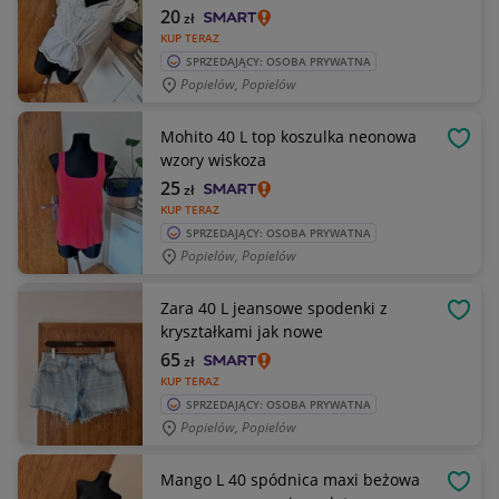
20
zł
KUP TERAZ
SPRZEDAJĄCY: OSOBA PRYWATNA
Popielów, Popielów
Mohito 40 L top koszulka neonowa
OBSE
wzory wiskoza
25
zł
KUP TERAZ
SPRZEDAJĄCY: OSOBA PRYWATNA
Popielów, Popielów
Zara 40 L jeansowe spodenki z
OBSE
kryształkami jak nowe
65
zł
KUP TERAZ
SPRZEDAJĄCY: OSOBA PRYWATNA
Popielów, Popielów
Mango L 40 spódnica maxi beżowa
OBSE