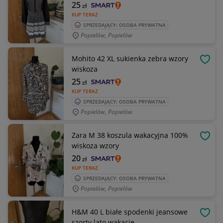
25
zł
KUP TERAZ
SPRZEDAJĄCY: OSOBA PRYWATNA
Popielów, Popielów
Mohito 42 XL sukienka zebra wzory
OBSE
wiskoza
25
zł
KUP TERAZ
SPRZEDAJĄCY: OSOBA PRYWATNA
Popielów, Popielów
Zara M 38 koszula wakacyjna 100%
OBSE
wiskoza wzory
20
zł
KUP TERAZ
SPRZEDAJĄCY: OSOBA PRYWATNA
Popielów, Popielów
H&M 40 L białe spodenki jeansowe
OBSE
szorty lato wakacje