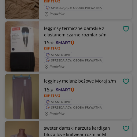
KUP TERAZ
SPRZEDAJĄCY: OSOBA PRYWATNA
Popielów
legginsy termiczne damskie z
OBSE
elastanem czarne rozmiar s/m
15
zł
KUP TERAZ
STAN: NOWY
SPRZEDAJĄCY: OSOBA PRYWATNA
Popielów
legginsy melanż beżowe Moraj s/m
OBSE
15
zł
KUP TERAZ
STAN: NOWY
SPRZEDAJĄCY: OSOBA PRYWATNA
Popielów
sweter damski narzuta kardigan
OBSE
bluza love knitwear rozmiar M