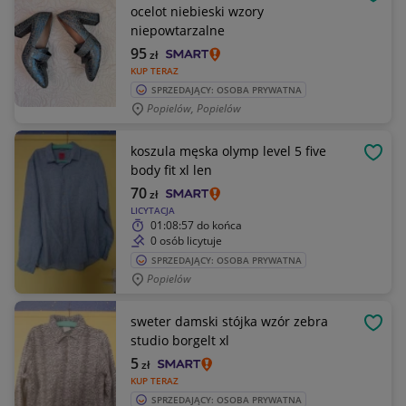
OBSE
ocelot niebieski wzory
niepowtarzalne
95
zł
KUP TERAZ
SPRZEDAJĄCY: OSOBA PRYWATNA
Popielów, Popielów
koszula męska olymp level 5 five
OBSE
body fit xl len
70
zł
LICYTACJA
01:08:57
do końca
0 osób licytuje
SPRZEDAJĄCY: OSOBA PRYWATNA
Popielów
sweter damski stójka wzór zebra
OBSE
studio borgelt xl
5
zł
KUP TERAZ
SPRZEDAJĄCY: OSOBA PRYWATNA