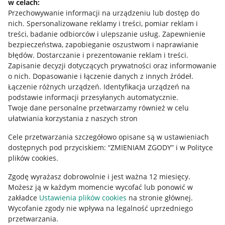
w celach:
Allegro Gadane dla sprzedających
Przechowywanie informacji na urządzeniu lub dostęp do
Allegro Gadane dla kupujących
nich
.
Spersonalizowane reklamy i treści, pomiar reklam i
treści, badanie odbiorców i ulepszanie usług
.
Zapewnienie
Mapa miejscowości
bezpieczeństwa, zapobieganie oszustwom i naprawianie
błędów
.
Dostarczanie i prezentowanie reklam i treści
.
Informacje prawne
Zapisanie decyzji dotyczących prywatności oraz informowanie
o nich
.
Dopasowanie i łączenie danych z innych źródeł
.
Regulamin
Łączenie różnych urządzeń
.
Identyfikacja urządzeń na
podstawie informacji przesyłanych automatycznie
.
Polityka plików "cookies"
Twoje dane personalne przetwarzamy również w celu
ułatwiania korzystania z naszych stron
Ustawienia plików "cookies"
Cele przetwarzania szczegółowo opisane są w ustawieniach
Udostępnianie lokalizacji
dostępnych pod przyciskiem: “ZMIENIAM ZGODY” i w Polityce
Informacje dla Aktu o Usługach Cyfrowych
plików cookies.
Zgodę wyrażasz dobrowolnie i jest ważna 12 miesięcy.
Pobierz aplikację
Możesz ją w każdym momencie wycofać lub ponowić w
zakładce
Ustawienia plików cookies
na stronie głównej.
Wycofanie zgody nie wpływa na legalność uprzedniego
przetwarzania.