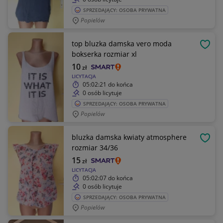
SPRZEDAJĄCY: OSOBA PRYWATNA
Popielów
top bluzka damska vero moda
OBSE
bokserka rozmiar xl
10
zł
LICYTACJA
05:02:21
do końca
0 osób licytuje
SPRZEDAJĄCY: OSOBA PRYWATNA
Popielów
bluzka damska kwiaty atmosphere
OBSE
rozmiar 34/36
15
zł
LICYTACJA
05:02:07
do końca
0 osób licytuje
SPRZEDAJĄCY: OSOBA PRYWATNA
Popielów