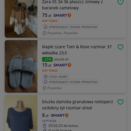
Zara XS 34 36 płaszcz zimowy z
OBSE
baranek camelowy
75
zł
KUP TERAZ
SPRZEDAJĄCY: OSOBA PRYWATNA
Popielów, Popielów
klapki szare Tom & Rose rozmiar 37
OBSE
wkładka 23,5
20
,00 zł
-25%
15
zł
KUP TERAZ
STAN: NOWY
SPRZEDAJĄCY: OSOBA PRYWATNA
Popielów
bluzka damska granatowa nietoperz
OBSE
ozdobny tył rozmiar xl/xxl
8
zł
LICYTACJA
05:02:25
do końca
0 osób licytuje