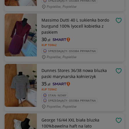
SPRZEDAJĄCY: OSOBA PRYWATNA
Popielów, Popielów
Massimo Dutti 40 L sukienka bordo
OBSE
burgund 100% lyocell kobietka z
paskiem
30
zł
KUP TERAZ
SPRZEDAJĄCY: OSOBA PRYWATNA
Popielów, Popielów
Dunnes Stores 36/38 nowa bluzka
OBSE
paski marynarska kołnierzyk
35
zł
KUP TERAZ
STAN: NOWY
SPRZEDAJĄCY: OSOBA PRYWATNA
Popielów, Popielów
George 16/44 XXL biała bluzka
OBSE
100%bawelna haft na lato