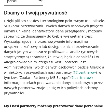
Dbamy o Twoją prywatność
Dzięki plikom cookies i technologiom pokrewnym
(np. piksele,
SDK)
oraz przetwarzaniu Twoich danych osobowych
(między
innymi unikalne identyfikatory, dane przeglądarki)
, możemy
zapewnić, że dopasujemy do Ciebie wyświetlane treści.
Wyrażając zgodę na przechowywanie informacji na
urządzeniu końcowym lub dostęp do nich i przetwarzanie
danych (w tym w obszarze profilowania, analiz rynkowych i
statystycznych) sprawiasz, że łatwiej będzie odnaleźć Ci w
Allegro dokładnie to, czego szukasz i potrzebujesz.
Administratorem Twoich danych osobowych będzie Allegro a
w niektórych przypadkach nasi partnerzy (
17
partnerów
), w
tym tzw. “Zaufani Partnerzy IAB Europe” (
9
partnerów
).
Przydatne informacje
Informacja o celach przetwarzania danych osobowych przez
naszych partnerów znajduje się w ich politykach ochrony
prywatności.
Jak to działa
Napisz do nas
My i nasi partnerzy możemy przetwarzać dane personalne