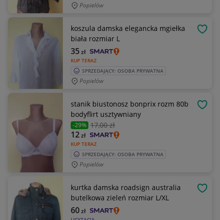
Popielów
koszula damska elegancka mgiełka
OBSE
biała rozmiar L
35
zł
KUP TERAZ
SPRZEDAJĄCY: OSOBA PRYWATNA
Popielów
stanik biustonosz bonprix rozm 80b
OBSE
bodyflirt usztywniany
17
,00 zł
-29%
12
zł
KUP TERAZ
SPRZEDAJĄCY: OSOBA PRYWATNA
Popielów
kurtka damska roadsign australia
OBSE
butelkowa zieleń rozmiar L/XL
60
zł
LICYTACJA