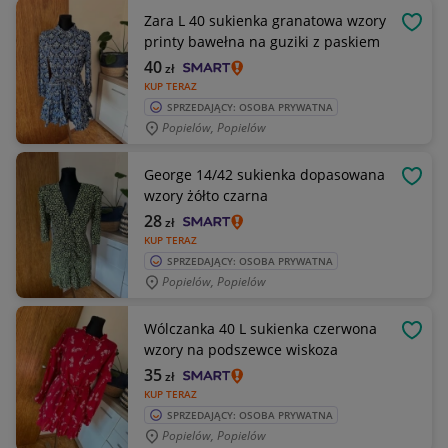
Zara L 40 sukienka granatowa wzory
OBSE
printy bawełna na guziki z paskiem
40
zł
KUP TERAZ
SPRZEDAJĄCY: OSOBA PRYWATNA
Popielów, Popielów
George 14/42 sukienka dopasowana
OBSE
wzory żółto czarna
28
zł
KUP TERAZ
SPRZEDAJĄCY: OSOBA PRYWATNA
Popielów, Popielów
Wólczanka 40 L sukienka czerwona
OBSE
wzory na podszewce wiskoza
35
zł
KUP TERAZ
SPRZEDAJĄCY: OSOBA PRYWATNA
Popielów, Popielów