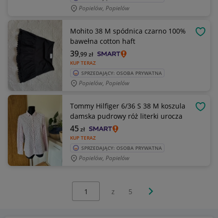
Popielów, Popielów
Mohito 38 M spódnica czarno 100%
OBSE
bawełna cotton haft
39
,99
zł
KUP TERAZ
SPRZEDAJĄCY: OSOBA PRYWATNA
Popielów, Popielów
Tommy Hilfiger 6/36 S 38 M koszula
OBSE
damska pudrowy róż literki urocza
45
zł
KUP TERAZ
SPRZEDAJĄCY: OSOBA PRYWATNA
Popielów, Popielów
Wybierz stronę:
Następna strona
z
5