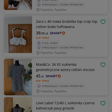
STAN: NOWY
SPRZEDAJĄCY: OSOBA PRYWATNA
Popielów, Popielów
Zara L 40 nowa braletka top crop top
OBSE
cotton biała haftowana
39
,99
zł
KUP TERAZ
STAN: NOWY
SPRZEDAJĄCY: OSOBA PRYWATNA
Popielów, Popielów
Max&Co. 34 XS sukienka
OBSE
geometryczne wzory cotton viscoze
45
zł
KUP TERAZ
SPRZEDAJĄCY: OSOBA PRYWATNA
Popielów, Popielów
Love Label 12/40 L sukienka czarna
OBSE
kołnierzyk pasy groszki