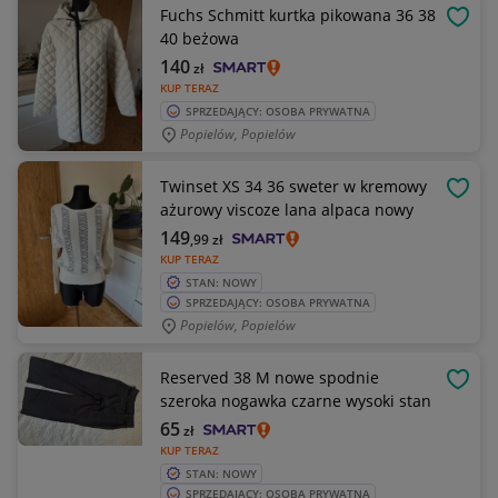
Fuchs Schmitt kurtka pikowana 36 38
OBSE
40 beżowa
140
zł
KUP TERAZ
SPRZEDAJĄCY: OSOBA PRYWATNA
Popielów, Popielów
Twinset XS 34 36 sweter w kremowy
OBSE
ażurowy viscoze lana alpaca nowy
149
,99
zł
KUP TERAZ
STAN: NOWY
SPRZEDAJĄCY: OSOBA PRYWATNA
Popielów, Popielów
Reserved 38 M nowe spodnie
OBSE
szeroka nogawka czarne wysoki stan
65
zł
KUP TERAZ
STAN: NOWY
SPRZEDAJĄCY: OSOBA PRYWATNA