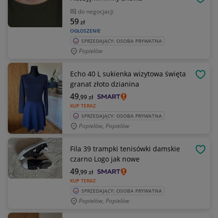
OBSE
do negocjacji
59
zł
OGŁOSZENIE
SPRZEDAJĄCY: OSOBA PRYWATNA
Popielów
Echo 40 L sukienka wizytowa święta
OBSE
granat złoto dzianina
49
,99
zł
KUP TERAZ
SPRZEDAJĄCY: OSOBA PRYWATNA
Popielów, Popielów
Fila 39 trampki tenisówki damskie
OBSE
czarno Logo jak nowe
49
,99
zł
KUP TERAZ
SPRZEDAJĄCY: OSOBA PRYWATNA
Popielów, Popielów