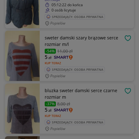
05:12:22
do końca
0 osób licytuje
SPRZEDAJĄCY: OSOBA PRYWATNA
Popielów
sweter damski szary brązowe serce
OBSE
rozmiar m/l
11
,00 zł
-54%
5
zł
KUP TERAZ
SPRZEDAJĄCY: OSOBA PRYWATNA
Popielów
bluzka sweter damski serce czarne
OBSE
rozmiar m
8
,00 zł
-37%
5
zł
KUP TERAZ
SPRZEDAJĄCY: OSOBA PRYWATNA
Popielów