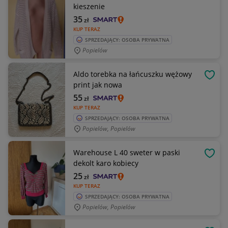
kieszenie
35
zł
KUP TERAZ
SPRZEDAJĄCY: OSOBA PRYWATNA
Popielów
Aldo torebka na łańcuszku wężowy
OBSE
print jak nowa
55
zł
KUP TERAZ
SPRZEDAJĄCY: OSOBA PRYWATNA
Popielów, Popielów
Warehouse L 40 sweter w paski
OBSE
dekolt karo kobiecy
25
zł
KUP TERAZ
SPRZEDAJĄCY: OSOBA PRYWATNA
Popielów, Popielów