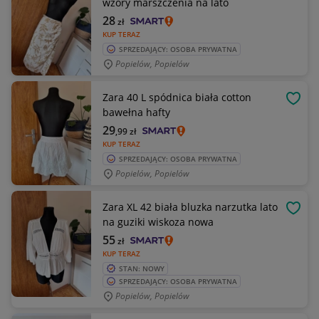
wzory marszczenia na lato
28
zł
KUP TERAZ
SPRZEDAJĄCY: OSOBA PRYWATNA
Popielów, Popielów
Zara 40 L spódnica biała cotton
OBSE
bawełna hafty
29
,99
zł
KUP TERAZ
SPRZEDAJĄCY: OSOBA PRYWATNA
Popielów, Popielów
Zara XL 42 biała bluzka narzutka lato
OBSE
na guziki wiskoza nowa
55
zł
KUP TERAZ
STAN: NOWY
SPRZEDAJĄCY: OSOBA PRYWATNA
Popielów, Popielów