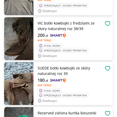
KUP TERAZ
SPRZEDAJĄCY: OSOBA PRYWATNA
Działoszyn
VIC botki kowbojki z fredzlami ze
OBSE
skory naturalnej roz 38/39
200
zł
KUP TERAZ
STAN: NOWY
SPRZEDAJĄCY: OSOBA PRYWATNA
Działoszyn
SUEDE botki kowbojki ze skóry
OBSE
naturalnej roz 39
180
zł
KUP TERAZ
STAN: NOWY
SPRZEDAJĄCY: OSOBA PRYWATNA
Działoszyn
Reserved zielona kurtka kieszonki
OBSE