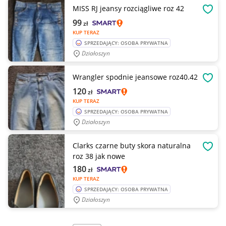
MISS RJ jeansy rozciągliwe roz 42
OBSE
99
zł
KUP TERAZ
SPRZEDAJĄCY: OSOBA PRYWATNA
Działoszyn
Wrangler spodnie jeansowe roz40.42
OBSE
120
zł
KUP TERAZ
SPRZEDAJĄCY: OSOBA PRYWATNA
Działoszyn
Clarks czarne buty skora naturalna
OBSE
roz 38 jak nowe
180
zł
KUP TERAZ
SPRZEDAJĄCY: OSOBA PRYWATNA
Działoszyn