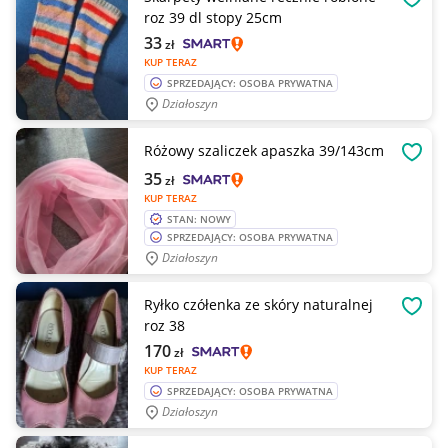
OBSE
roz 39 dl stopy 25cm
33
zł
KUP TERAZ
SPRZEDAJĄCY: OSOBA PRYWATNA
Działoszyn
Różowy szaliczek apaszka 39/143cm
OBSE
35
zł
KUP TERAZ
STAN: NOWY
SPRZEDAJĄCY: OSOBA PRYWATNA
Działoszyn
Ryłko czółenka ze skóry naturalnej
OBSE
roz 38
170
zł
KUP TERAZ
SPRZEDAJĄCY: OSOBA PRYWATNA
Działoszyn