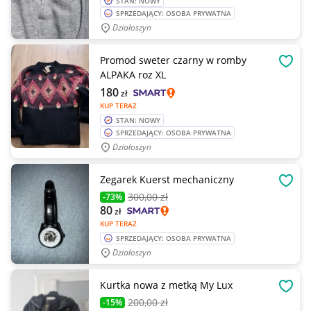
STAN: NOWY
SPRZEDAJĄCY: OSOBA PRYWATNA
Działoszyn
Promod sweter czarny w romby
OBSE
ALPAKA roz XL
180
zł
KUP TERAZ
STAN: NOWY
SPRZEDAJĄCY: OSOBA PRYWATNA
Działoszyn
Zegarek Kuerst mechaniczny
OBSE
300
,00 zł
-73%
80
zł
KUP TERAZ
SPRZEDAJĄCY: OSOBA PRYWATNA
Działoszyn
Kurtka nowa z metką My Lux
OBSE
200
,00 zł
-15%