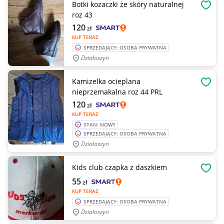
Botki kozaczki że skóry naturalnej
OBSE
roz 43
120
zł
KUP TERAZ
SPRZEDAJĄCY: OSOBA PRYWATNA
Działoszyn
Kamizelka ocieplana
OBSE
nieprzemakalna roz 44 PRL
120
zł
KUP TERAZ
STAN: NOWY
SPRZEDAJĄCY: OSOBA PRYWATNA
Działoszyn
Kids club czapka z daszkiem
OBSE
55
zł
KUP TERAZ
SPRZEDAJĄCY: OSOBA PRYWATNA
Działoszyn