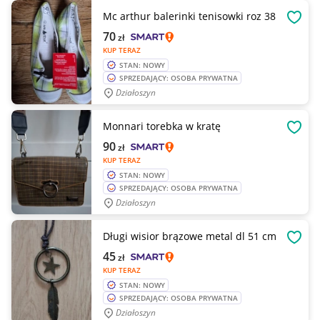
Mc arthur balerinki tenisowki roz 38
OBSE
70
zł
KUP TERAZ
STAN: NOWY
SPRZEDAJĄCY: OSOBA PRYWATNA
Działoszyn
Monnari torebka w kratę
OBSE
90
zł
KUP TERAZ
STAN: NOWY
SPRZEDAJĄCY: OSOBA PRYWATNA
Działoszyn
Długi wisior brązowe metal dl 51 cm
OBSE
45
zł
KUP TERAZ
STAN: NOWY
SPRZEDAJĄCY: OSOBA PRYWATNA
Działoszyn