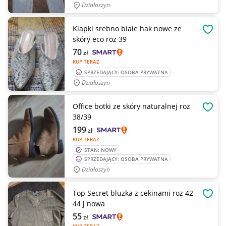
Działoszyn
Klapki srebno białe hak nowe ze
OBSE
skóry eco roz 39
70
zł
KUP TERAZ
SPRZEDAJĄCY: OSOBA PRYWATNA
Działoszyn
Office botki ze skóry naturalnej roz
OBSE
38/39
199
zł
KUP TERAZ
STAN: NOWY
SPRZEDAJĄCY: OSOBA PRYWATNA
Działoszyn
Top Secret bluzka z cekinami roz 42-
OBSE
44 j nowa
55
zł