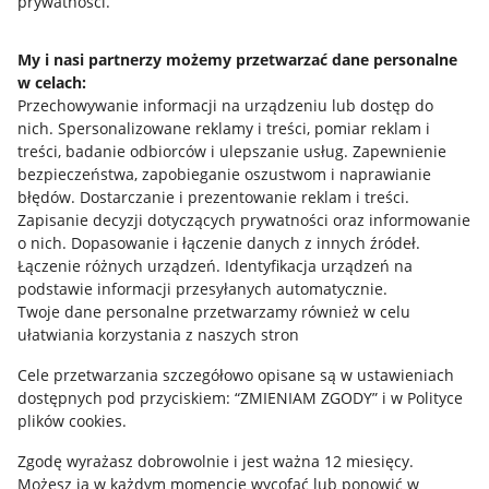
prywatności.
Jak to działa
Napisz do nas
My i nasi partnerzy możemy przetwarzać dane personalne
w celach:
Allegro Gadane dla sprzedających
Przechowywanie informacji na urządzeniu lub dostęp do
Allegro Gadane dla kupujących
nich
.
Spersonalizowane reklamy i treści, pomiar reklam i
treści, badanie odbiorców i ulepszanie usług
.
Zapewnienie
Mapa miejscowości
bezpieczeństwa, zapobieganie oszustwom i naprawianie
błędów
.
Dostarczanie i prezentowanie reklam i treści
.
Informacje prawne
Zapisanie decyzji dotyczących prywatności oraz informowanie
o nich
.
Dopasowanie i łączenie danych z innych źródeł
.
Regulamin
Łączenie różnych urządzeń
.
Identyfikacja urządzeń na
podstawie informacji przesyłanych automatycznie
.
Polityka plików "cookies"
Twoje dane personalne przetwarzamy również w celu
ułatwiania korzystania z naszych stron
Ustawienia plików "cookies"
Cele przetwarzania szczegółowo opisane są w ustawieniach
Udostępnianie lokalizacji
dostępnych pod przyciskiem: “ZMIENIAM ZGODY” i w Polityce
Informacje dla Aktu o Usługach Cyfrowych
plików cookies.
Zgodę wyrażasz dobrowolnie i jest ważna 12 miesięcy.
Pobierz aplikację
Możesz ją w każdym momencie wycofać lub ponowić w