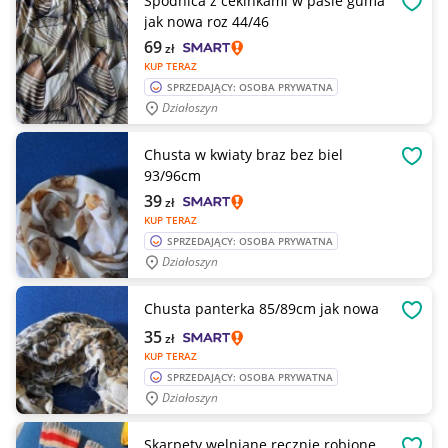
Spodnica z cekinkami w pasie guma
OBSE
jak nowa roz 44/46
69
zł
KUP TERAZ
SPRZEDAJĄCY: OSOBA PRYWATNA
Działoszyn
Chusta w kwiaty braz bez biel
OBSE
93/96cm
39
zł
KUP TERAZ
SPRZEDAJĄCY: OSOBA PRYWATNA
Działoszyn
Chusta panterka 85/89cm jak nowa
OBSE
35
zł
KUP TERAZ
SPRZEDAJĄCY: OSOBA PRYWATNA
Działoszyn
Skarpety welniane recznie robione