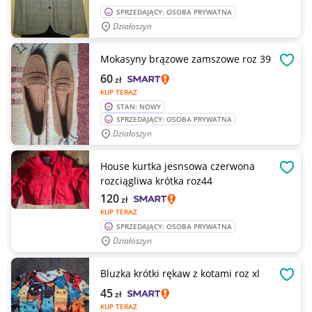
SPRZEDAJĄCY: OSOBA PRYWATNA
Działoszyn
Mokasyny brązowe zamszowe roz 39
OBSE
60
zł
KUP TERAZ
STAN: NOWY
SPRZEDAJĄCY: OSOBA PRYWATNA
Działoszyn
House kurtka jesnsowa czerwona
OBSE
rozciągliwa krótka roz44
120
zł
KUP TERAZ
SPRZEDAJĄCY: OSOBA PRYWATNA
Działoszyn
Bluzka krótki rękaw z kotami roz xl
OBSE
45
zł
KUP TERAZ