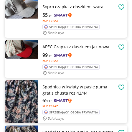
Sopro czapka z daszkiem szara
OBSE
55
zł
KUP TERAZ
SPRZEDAJĄCY: OSOBA PRYWATNA
Działoszyn
APEC Czapka z daszkiem jak nowa
OBSE
99
zł
KUP TERAZ
SPRZEDAJĄCY: OSOBA PRYWATNA
Działoszyn
Spodnica w kwiaty w pasie guma
OBSE
gratis chusta roz 42/44
65
zł
KUP TERAZ
SPRZEDAJĄCY: OSOBA PRYWATNA
Działoszyn