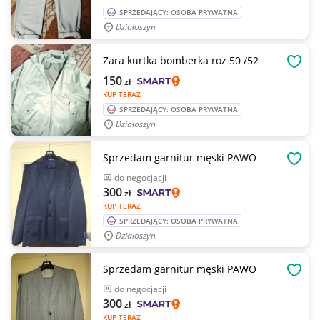
SPRZEDAJĄCY: OSOBA PRYWATNA
Działoszyn
Zara kurtka bomberka roz 50 /52
OBSE
150
zł
KUP TERAZ
SPRZEDAJĄCY: OSOBA PRYWATNA
Działoszyn
Sprzedam garnitur męski PAWO
OBSE
do negocjacji
300
zł
KUP TERAZ
SPRZEDAJĄCY: OSOBA PRYWATNA
Działoszyn
Sprzedam garnitur męski PAWO
OBSE
do negocjacji
300
zł
KUP TERAZ