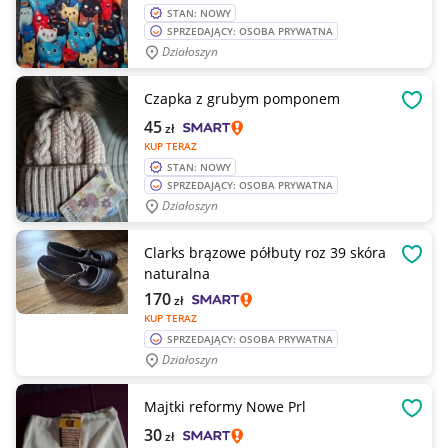
STAN: NOWY
SPRZEDAJĄCY: OSOBA PRYWATNA
Działoszyn
Czapka z grubym pomponem
OBSE
45
zł
KUP TERAZ
STAN: NOWY
SPRZEDAJĄCY: OSOBA PRYWATNA
Działoszyn
Clarks brązowe półbuty roz 39 skóra
OBSE
naturalna
170
zł
KUP TERAZ
SPRZEDAJĄCY: OSOBA PRYWATNA
Działoszyn
Majtki reformy Nowe Prl
OBSE
30
zł