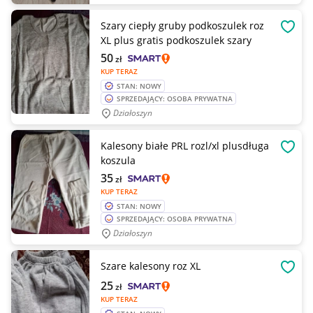
Szary ciepły gruby podkoszulek roz
OBSE
XL plus gratis podkoszulek szary
50
zł
KUP TERAZ
STAN: NOWY
SPRZEDAJĄCY: OSOBA PRYWATNA
Działoszyn
Kalesony białe PRL rozl/xl plusdługa
OBSE
koszula
35
zł
KUP TERAZ
STAN: NOWY
SPRZEDAJĄCY: OSOBA PRYWATNA
Działoszyn
Szare kalesony roz XL
OBSE
25
zł
KUP TERAZ