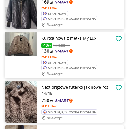
169
zł
KUP TERAZ
STAN: NOWY
SPRZEDAJĄCY: OSOBA PRYWATNA
Działoszyn
Kurtka nowa z metką My Lux
OBSE
150
,00 zł
-13%
130
zł
KUP TERAZ
STAN: NOWY
SPRZEDAJĄCY: OSOBA PRYWATNA
Działoszyn
Next brązowe futerko jak nowe roz
OBSE
44/46
250
zł
KUP TERAZ
SPRZEDAJĄCY: OSOBA PRYWATNA
Działoszyn