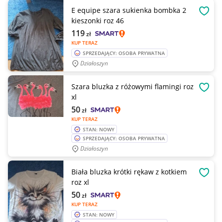
E equipe szara sukienka bombka 2
OBSE
kieszonki roz 46
119
zł
KUP TERAZ
SPRZEDAJĄCY: OSOBA PRYWATNA
Działoszyn
Szara bluzka z różowymi flamingi roz
OBSE
xl
50
zł
KUP TERAZ
STAN: NOWY
SPRZEDAJĄCY: OSOBA PRYWATNA
Działoszyn
Biała bluzka krótki rękaw z kotkiem
OBSE
roz xl
50
zł
KUP TERAZ
STAN: NOWY