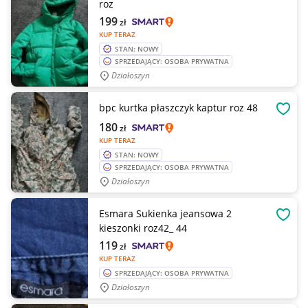
roz
199
zł
KUP TERAZ
STAN: NOWY
SPRZEDAJĄCY: OSOBA PRYWATNA
Działoszyn
bpc kurtka płaszczyk kaptur roz 48
OBSE
180
zł
KUP TERAZ
STAN: NOWY
SPRZEDAJĄCY: OSOBA PRYWATNA
Działoszyn
Esmara Sukienka jeansowa 2
OBSE
kieszonki roz42_ 44
119
zł
KUP TERAZ
SPRZEDAJĄCY: OSOBA PRYWATNA
Działoszyn