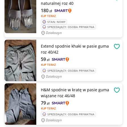
OBSE
naturalnej roz 40
180
zł
KUP TERAZ
STAN: NOWY
SPRZEDAJĄCY: OSOBA PRYWATNA
Działoszyn
Extend spodnie khaki w pasie guma
OBSE
roz 40/42
59
zł
KUP TERAZ
SPRZEDAJĄCY: OSOBA PRYWATNA
Działoszyn
H&M spodnie w kratę w pasie guma
OBSE
wiązane roz 46/48
79
zł
KUP TERAZ
SPRZEDAJĄCY: OSOBA PRYWATNA
Działoszyn