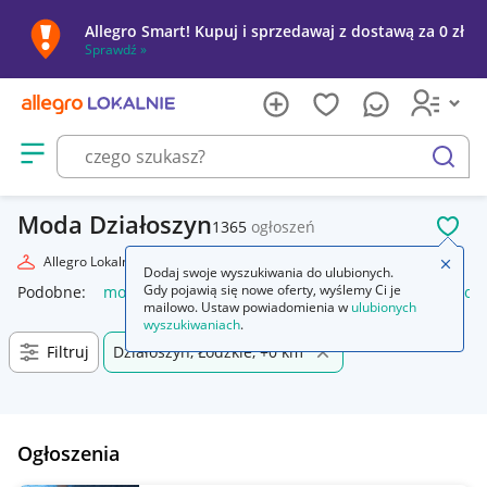
Allegro Smart! Kupuj i sprzedawaj z dostawą za 0 zł
Sprawdź »
Otwórz menu z kategoriami
szukaj
Moda Działoszyn
1365
ogłoszeń
POL
Allegro Lokalnie
Moda
Zamkn
Dodaj swoje wyszukiwania do ulubionych.
Gdy pojawią się nowe oferty, wyślemy Ci je
Podobne:
moda
markowa moda 2026
moda damska
moda
mailowo. Ustaw powiadomienia w
ulubionych
wyszukiwaniach
.
Filtruj
Działoszyn, Łódzkie, +0 km
Ogłoszenia