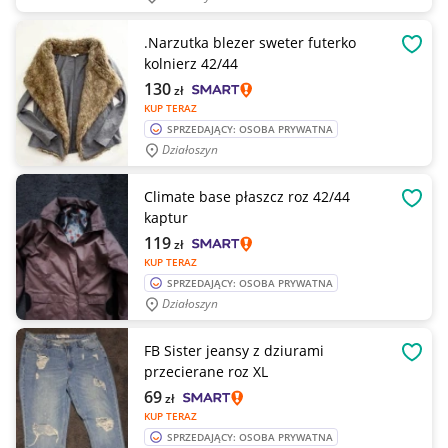
.Narzutka blezer sweter futerko
OBSE
kolnierz 42/44
130
zł
KUP TERAZ
SPRZEDAJĄCY: OSOBA PRYWATNA
Działoszyn
Climate base płaszcz roz 42/44
OBSE
kaptur
119
zł
KUP TERAZ
SPRZEDAJĄCY: OSOBA PRYWATNA
Działoszyn
FB Sister jeansy z dziurami
OBSE
przecierane roz XL
69
zł
KUP TERAZ
SPRZEDAJĄCY: OSOBA PRYWATNA