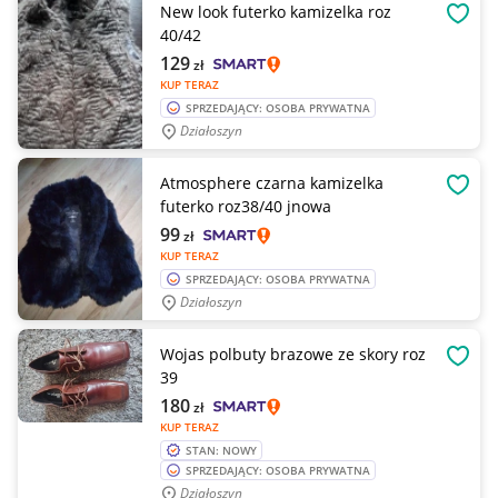
New look futerko kamizelka roz
OBSE
40/42
129
zł
KUP TERAZ
SPRZEDAJĄCY: OSOBA PRYWATNA
Działoszyn
Atmosphere czarna kamizelka
OBSE
futerko roz38/40 jnowa
99
zł
KUP TERAZ
SPRZEDAJĄCY: OSOBA PRYWATNA
Działoszyn
Wojas polbuty brazowe ze skory roz
OBSE
39
180
zł
KUP TERAZ
STAN: NOWY
SPRZEDAJĄCY: OSOBA PRYWATNA
Działoszyn