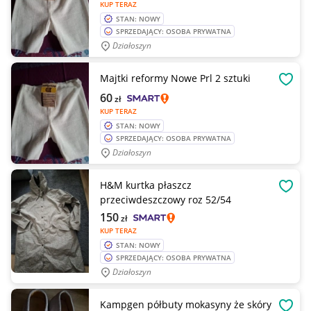
KUP TERAZ
STAN: NOWY
SPRZEDAJĄCY: OSOBA PRYWATNA
Działoszyn
Majtki reformy Nowe Prl 2 sztuki
OBSE
60
zł
KUP TERAZ
STAN: NOWY
SPRZEDAJĄCY: OSOBA PRYWATNA
Działoszyn
H&M kurtka płaszcz
OBSE
przeciwdeszczowy roz 52/54
150
zł
KUP TERAZ
STAN: NOWY
SPRZEDAJĄCY: OSOBA PRYWATNA
Działoszyn
Kampgen półbuty mokasyny że skóry