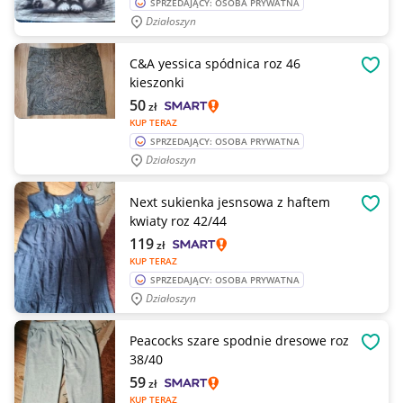
SPRZEDAJĄCY: OSOBA PRYWATNA
Działoszyn
C&A yessica spódnica roz 46
OBSE
kieszonki
50
zł
KUP TERAZ
SPRZEDAJĄCY: OSOBA PRYWATNA
Działoszyn
Next sukienka jesnsowa z haftem
OBSE
kwiaty roz 42/44
119
zł
KUP TERAZ
SPRZEDAJĄCY: OSOBA PRYWATNA
Działoszyn
Peacocks szare spodnie dresowe roz
OBSE
38/40
59
zł
KUP TERAZ