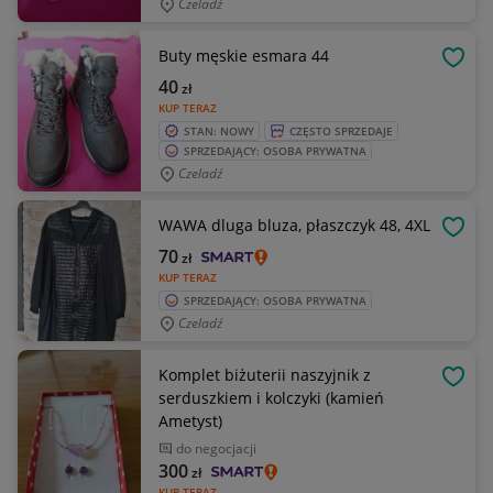
Czeladź
Buty męskie esmara 44
OBSE
40
zł
KUP TERAZ
STAN: NOWY
CZĘSTO SPRZEDAJE
SPRZEDAJĄCY: OSOBA PRYWATNA
Czeladź
WAWA dluga bluza, płaszczyk 48, 4XL
OBSE
70
zł
KUP TERAZ
SPRZEDAJĄCY: OSOBA PRYWATNA
Czeladź
Komplet biżuterii naszyjnik z
OBSE
serduszkiem i kolczyki (kamień
Ametyst)
do negocjacji
300
zł
KUP TERAZ