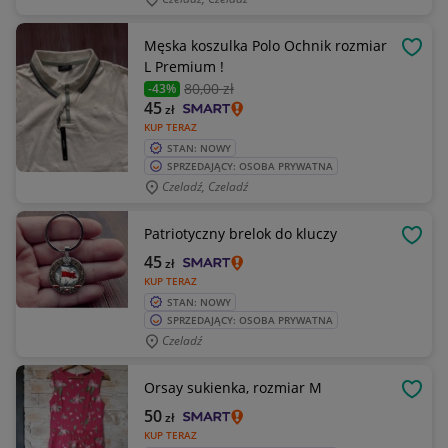
Męska koszulka Polo Ochnik rozmiar
OBSE
L Premium !
80
,00 zł
-43%
45
zł
KUP TERAZ
STAN: NOWY
SPRZEDAJĄCY: OSOBA PRYWATNA
Czeladź, Czeladź
Patriotyczny brelok do kluczy
OBSE
45
zł
KUP TERAZ
STAN: NOWY
SPRZEDAJĄCY: OSOBA PRYWATNA
Czeladź
Orsay sukienka, rozmiar M
OBSE
50
zł
KUP TERAZ