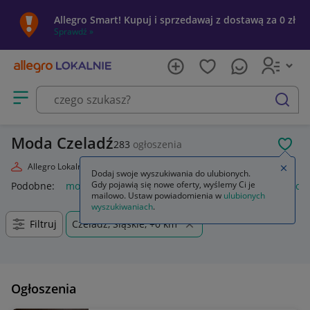
Allegro Smart! Kupuj i sprzedawaj z dostawą za 0 zł
Sprawdź »
Otwórz menu z kategoriami
szukaj
Moda Czeladź
283
ogłoszenia
POL
Allegro Lokalnie
Moda
Zamkn
Dodaj swoje wyszukiwania do ulubionych.
Gdy pojawią się nowe oferty, wyślemy Ci je
Podobne:
moda
markowa moda 2026
moda damska
moda
mailowo. Ustaw powiadomienia w
ulubionych
wyszukiwaniach
.
Filtruj
Czeladź, Śląskie, +0 km
Ogłoszenia