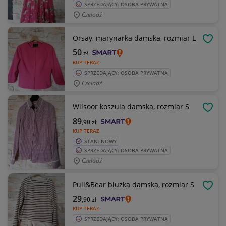
SPRZEDAJĄCY: OSOBA PRYWATNA
Czeladź
Orsay, marynarka damska, rozmiar L
OBSE
50
zł
KUP TERAZ
SPRZEDAJĄCY: OSOBA PRYWATNA
Czeladź
Wilsoor koszula damska, rozmiar S
OBSE
89
,90
zł
KUP TERAZ
STAN: NOWY
SPRZEDAJĄCY: OSOBA PRYWATNA
Czeladź
Pull&Bear bluzka damska, rozmiar S
OBSE
29
,90
zł
KUP TERAZ
SPRZEDAJĄCY: OSOBA PRYWATNA