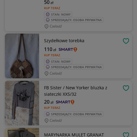
50
zł
KUP TERAZ
STAN: NOWY
SPRZEDAJĄCY: OSOBA PRYWATNA
Czeladź
Szydełkowe torebka
OBSE
110
zł
KUP TERAZ
STAN: NOWY
SPRZEDAJĄCY: OSOBA PRYWATNA
Czeladź
FB Sister / New Yorker bluzka z
OBSE
siateczki XXS/32
20
zł
KUP TERAZ
SPRZEDAJĄCY: OSOBA PRYWATNA
Czeladź
MARYNARKA MULET GRANAT