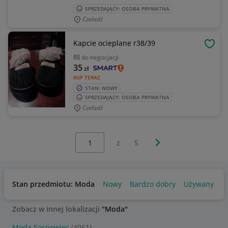
SPRZEDAJĄCY: OSOBA PRYWATNA
Czeladź
Kapcie ocieplane r38/39
OBSE
do negocjacji
35
zł
KUP TERAZ
STAN: NOWY
SPRZEDAJĄCY: OSOBA PRYWATNA
Czeladź
Wybierz stronę:
Następna strona
z
5
Stan przedmiotu: Moda
Nowy
Bardzo dobry
Używany
Zobacz w innej lokalizacji
"Moda"
Moda Sosnowiec
(4061)