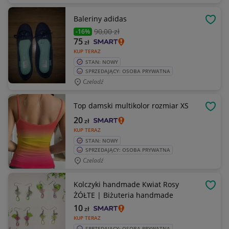
Baleriny adidas
OBSE
90
,00 zł
-16%
75
zł
KUP TERAZ
STAN: NOWY
SPRZEDAJĄCY: OSOBA PRYWATNA
Czeladź
Top damski multikolor rozmiar XS
OBSE
20
zł
KUP TERAZ
STAN: NOWY
SPRZEDAJĄCY: OSOBA PRYWATNA
Czeladź
Kolczyki handmade Kwiat Rosy
OBSE
ŻÓŁTE | Biżuteria handmade
10
zł
KUP TERAZ
SPRZEDAJĄCY: OSOBA PRYWATNA