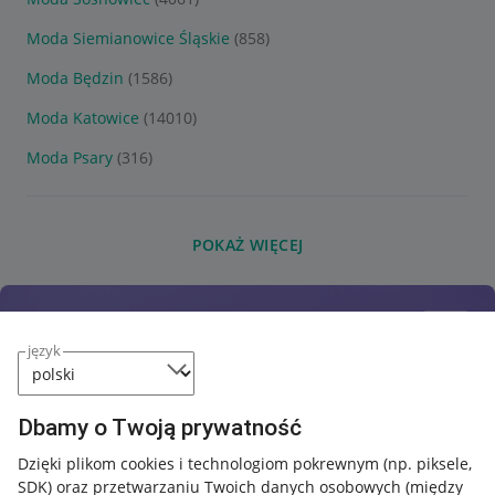
Moda Siemianowice Śląskie
(858)
Moda Będzin
(1586)
Moda Katowice
(14010)
Moda Psary
(316)
POKAŻ WIĘCEJ
język
Dbamy o Twoją prywatność
Dzięki plikom cookies i technologiom pokrewnym
(np. piksele,
SDK)
oraz przetwarzaniu Twoich danych osobowych
(między