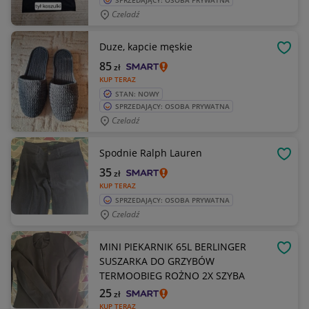
SPRZEDAJĄCY: OSOBA PRYWATNA
Czeladź
Duze, kapcie męskie
OBSE
85
zł
KUP TERAZ
STAN: NOWY
SPRZEDAJĄCY: OSOBA PRYWATNA
Czeladź
Spodnie Ralph Lauren
OBSE
35
zł
KUP TERAZ
SPRZEDAJĄCY: OSOBA PRYWATNA
Czeladź
MINI PIEKARNIK 65L BERLINGER
OBSE
SUSZARKA DO GRZYBÓW
TERMOOBIEG ROŻNO 2X SZYBA
25
zł
KUP TERAZ