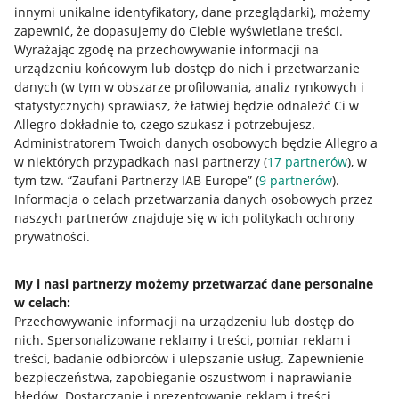
innymi unikalne identyfikatory, dane przeglądarki)
, możemy
zapewnić, że dopasujemy do Ciebie wyświetlane treści.
Wyrażając zgodę na przechowywanie informacji na
urządzeniu końcowym lub dostęp do nich i przetwarzanie
danych (w tym w obszarze profilowania, analiz rynkowych i
statystycznych) sprawiasz, że łatwiej będzie odnaleźć Ci w
Allegro dokładnie to, czego szukasz i potrzebujesz.
Administratorem Twoich danych osobowych będzie Allegro a
w niektórych przypadkach nasi partnerzy (
17
partnerów
), w
tym tzw. “Zaufani Partnerzy IAB Europe” (
9
partnerów
).
Przydatne informacje
Informacja o celach przetwarzania danych osobowych przez
naszych partnerów znajduje się w ich politykach ochrony
prywatności.
Jak to działa
Napisz do nas
My i nasi partnerzy możemy przetwarzać dane personalne
w celach:
Allegro Gadane dla sprzedających
Przechowywanie informacji na urządzeniu lub dostęp do
Allegro Gadane dla kupujących
nich
.
Spersonalizowane reklamy i treści, pomiar reklam i
treści, badanie odbiorców i ulepszanie usług
.
Zapewnienie
Mapa miejscowości
bezpieczeństwa, zapobieganie oszustwom i naprawianie
błędów
.
Dostarczanie i prezentowanie reklam i treści
.