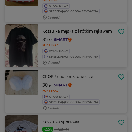
STAN: NOWY
SPRZEDAJĄCY: OSOBA PRYWATNA
Czeladź
Koszulka męska z krótkim rękawem
OBSE
35
zł
KUP TERAZ
STAN: NOWY
SPRZEDAJĄCY: OSOBA PRYWATNA
Czeladź
CROPP nauszniki one size
OBSE
30
zł
KUP TERAZ
STAN: NOWY
SPRZEDAJĄCY: OSOBA PRYWATNA
Czeladź
Koszulka sportowa
OBSE
22
,00 zł
-22%