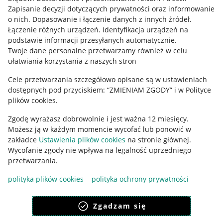
Informacje prawne
Zapisanie decyzji dotyczących prywatności oraz informowanie
o nich
.
Dopasowanie i łączenie danych z innych źródeł
.
Regulamin
Łączenie różnych urządzeń
.
Identyfikacja urządzeń na
podstawie informacji przesyłanych automatycznie
.
Polityka plików "cookies"
Twoje dane personalne przetwarzamy również w celu
ułatwiania korzystania z naszych stron
Ustawienia plików "cookies"
Cele przetwarzania szczegółowo opisane są w ustawieniach
Udostępnianie lokalizacji
dostępnych pod przyciskiem: “ZMIENIAM ZGODY” i w Polityce
Informacje dla Aktu o Usługach Cyfrowych
plików cookies.
Zgodę wyrażasz dobrowolnie i jest ważna 12 miesięcy.
Pobierz aplikację
Możesz ją w każdym momencie wycofać lub ponowić w
zakładce
Ustawienia plików cookies
na stronie głównej.
Wycofanie zgody nie wpływa na legalność uprzedniego
przetwarzania.
polityka plików cookies
polityka ochrony prywatności
Zgadzam się