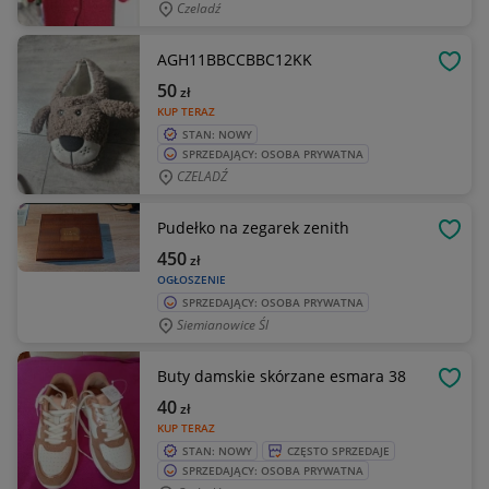
Czeladź
AGH11BBCCBBC12KK
OBSE
50
zł
KUP TERAZ
STAN: NOWY
SPRZEDAJĄCY: OSOBA PRYWATNA
CZELADŹ
Pudełko na zegarek zenith
OBSE
450
zł
OGŁOSZENIE
SPRZEDAJĄCY: OSOBA PRYWATNA
Siemianowice Śl
Buty damskie skórzane esmara 38
OBSE
40
zł
KUP TERAZ
STAN: NOWY
CZĘSTO SPRZEDAJE
SPRZEDAJĄCY: OSOBA PRYWATNA