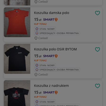
Czeladź
Koszulka damska polo
OBSE
15
zł
KUP TERAZ
STAN: NOWY
SPRZEDAJĄCY: OSOBA PRYWATNA
Czeladź
Koszulka polo OSiR BYTOM
OBSE
15
zł
KUP TERAZ
STAN: NOWY
SPRZEDAJĄCY: OSOBA PRYWATNA
Czeladź
Koszulka z nadrukiem
OBSE
15
zł
KUP TERAZ
STAN: NOWY