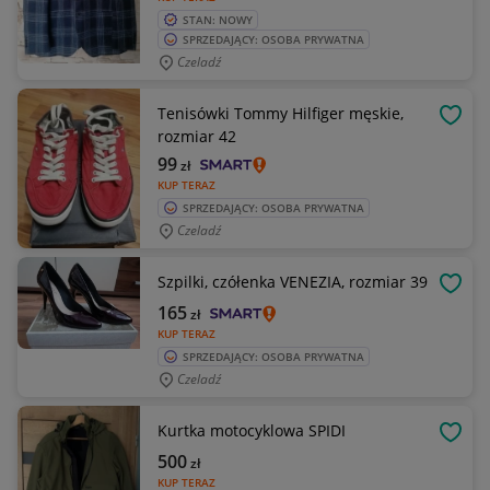
STAN: NOWY
SPRZEDAJĄCY: OSOBA PRYWATNA
Czeladź
Tenisówki Tommy Hilfiger męskie,
OBSE
rozmiar 42
99
zł
KUP TERAZ
SPRZEDAJĄCY: OSOBA PRYWATNA
Czeladź
Szpilki, czółenka VENEZIA, rozmiar 39
OBSE
165
zł
KUP TERAZ
SPRZEDAJĄCY: OSOBA PRYWATNA
Czeladź
Kurtka motocyklowa SPIDI
OBSE
500
zł
KUP TERAZ