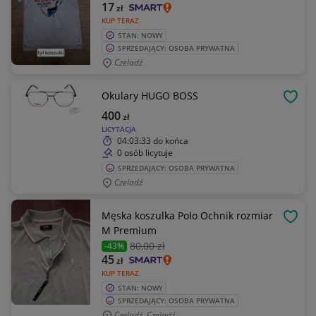
17
zł
KUP TERAZ
STAN: NOWY
SPRZEDAJĄCY: OSOBA PRYWATNA
Czeladź
Okulary HUGO BOSS
OBSE
400
zł
LICYTACJA
04:03:33
do końca
0 osób licytuje
SPRZEDAJĄCY: OSOBA PRYWATNA
Czeladź
Męska koszulka Polo Ochnik rozmiar
OBSE
M Premium
80
,00 zł
-43%
45
zł
KUP TERAZ
STAN: NOWY
SPRZEDAJĄCY: OSOBA PRYWATNA
Czeladź, Czeladź