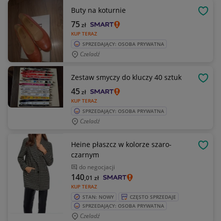
Buty na koturnie
OBSE
75
zł
KUP TERAZ
SPRZEDAJĄCY: OSOBA PRYWATNA
Czeladź
Zestaw smyczy do kluczy 40 sztuk
OBSE
45
zł
KUP TERAZ
SPRZEDAJĄCY: OSOBA PRYWATNA
Czeladź
Heine płaszcz w kolorze szaro-
OBSE
czarnym
do negocjacji
140
,01
zł
KUP TERAZ
STAN: NOWY
CZĘSTO SPRZEDAJE
SPRZEDAJĄCY: OSOBA PRYWATNA
Czeladź