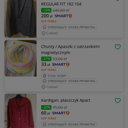
OBSE
REGULAR FIT 182 104
240
,00 zł
-16%
200
zł
KUP TERAZ
SPRZEDAJĄCY: OSOBA PRYWATNA
Czeladź
Chusty / Apaszki z zatrzaskiem
OBSE
magnetycznym
53
,00 zł
-37%
33
zł
KUP TERAZ
STAN: NOWY
SPRZEDAJĄCY: OSOBA PRYWATNA
Czeladź
Kardigan, płaszczyk Apart
OBSE
75
,00 zł
-20%
60
zł
KUP TERAZ
SPRZEDAJĄCY: OSOBA PRYWATNA