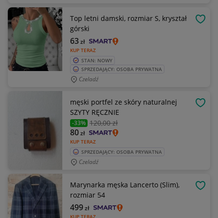
Top letni damski, rozmiar S, kryształ
OBSE
górski
63
zł
KUP TERAZ
STAN: NOWY
SPRZEDAJĄCY: OSOBA PRYWATNA
Czeladź
męski portfel ze skóry naturalnej
OBSE
SZYTY RĘCZNIE
120
,00 zł
-33%
80
zł
KUP TERAZ
SPRZEDAJĄCY: OSOBA PRYWATNA
Czeladź
Marynarka męska Lancerto (Slim),
OBSE
rozmiar 54
499
zł
KUP TERAZ