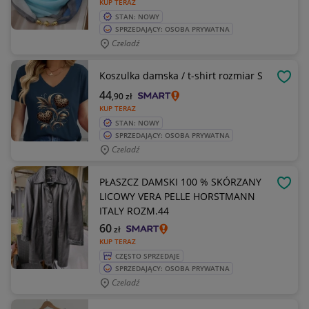
KUP TERAZ
STAN: NOWY
SPRZEDAJĄCY: OSOBA PRYWATNA
Czeladź
Koszulka damska / t-shirt rozmiar S
OBSE
44
,90
zł
KUP TERAZ
STAN: NOWY
SPRZEDAJĄCY: OSOBA PRYWATNA
Czeladź
PŁASZCZ DAMSKI 100 % SKÓRZANY
OBSE
LICOWY VERA PELLE HORSTMANN
ITALY ROZM.44
60
zł
KUP TERAZ
CZĘSTO SPRZEDAJE
SPRZEDAJĄCY: OSOBA PRYWATNA
Czeladź