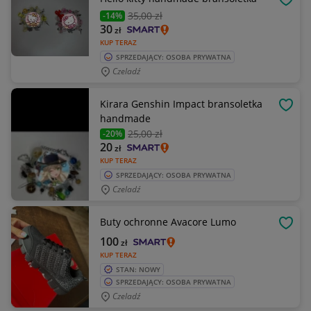
OBSE
35
,00 zł
-14%
30
zł
KUP TERAZ
SPRZEDAJĄCY: OSOBA PRYWATNA
Czeladź
Kirara Genshin Impact bransoletka
OBSE
handmade
25
,00 zł
-20%
20
zł
KUP TERAZ
SPRZEDAJĄCY: OSOBA PRYWATNA
Czeladź
Buty ochronne Avacore Lumo
OBSE
100
zł
KUP TERAZ
STAN: NOWY
SPRZEDAJĄCY: OSOBA PRYWATNA
Czeladź