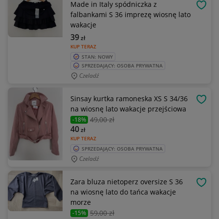
Made in Italy spódniczka z
OBSE
falbankami S 36 imprezę wiosnę lato
wakacje
39
zł
KUP TERAZ
STAN: NOWY
SPRZEDAJĄCY: OSOBA PRYWATNA
Czeladź
Sinsay kurtka ramoneska XS S 34/36
OBSE
na wiosnę lato wakacje przejściowa
49
,00 zł
-18%
40
zł
KUP TERAZ
SPRZEDAJĄCY: OSOBA PRYWATNA
Czeladź
Zara bluza nietoperz oversize S 36
OBSE
na wiosnę lato do tańca wakacje
morze
59
,00 zł
-15%