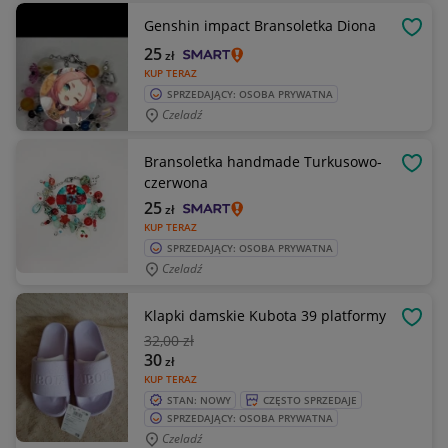
Genshin impact Bransoletka Diona
OBSE
25
zł
KUP TERAZ
SPRZEDAJĄCY: OSOBA PRYWATNA
Czeladź
Bransoletka handmade Turkusowo-
OBSE
czerwona
25
zł
KUP TERAZ
SPRZEDAJĄCY: OSOBA PRYWATNA
Czeladź
Klapki damskie Kubota 39 platformy
OBSE
32
,00 zł
30
zł
KUP TERAZ
STAN: NOWY
CZĘSTO SPRZEDAJE
SPRZEDAJĄCY: OSOBA PRYWATNA
Czeladź