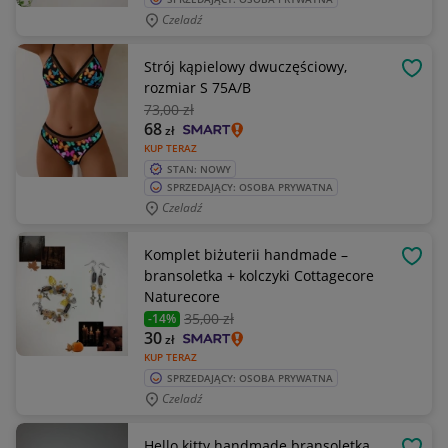
Czeladź
Strój kąpielowy dwuczęściowy,
OBSE
rozmiar S 75A/B
73
,00 zł
68
zł
KUP TERAZ
STAN: NOWY
SPRZEDAJĄCY: OSOBA PRYWATNA
Czeladź
Komplet biżuterii handmade –
OBSE
bransoletka + kolczyki Cottagecore
Naturecore
35
,00 zł
-14%
30
zł
KUP TERAZ
SPRZEDAJĄCY: OSOBA PRYWATNA
Czeladź
Hello kitty handmade bransoletka