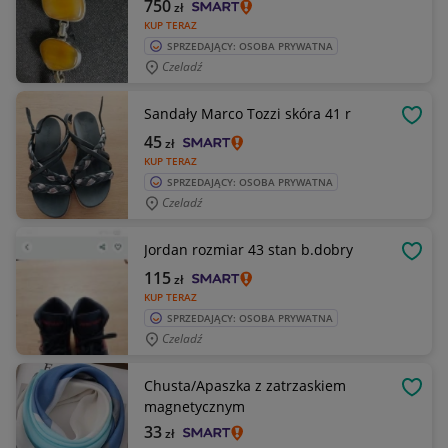
750
zł
KUP TERAZ
SPRZEDAJĄCY: OSOBA PRYWATNA
Czeladź
Sandały Marco Tozzi skóra 41 r
OBSE
45
zł
KUP TERAZ
SPRZEDAJĄCY: OSOBA PRYWATNA
Czeladź
Jordan rozmiar 43 stan b.dobry
OBSE
115
zł
KUP TERAZ
SPRZEDAJĄCY: OSOBA PRYWATNA
Czeladź
Chusta/Apaszka z zatrzaskiem
OBSE
magnetycznym
33
zł