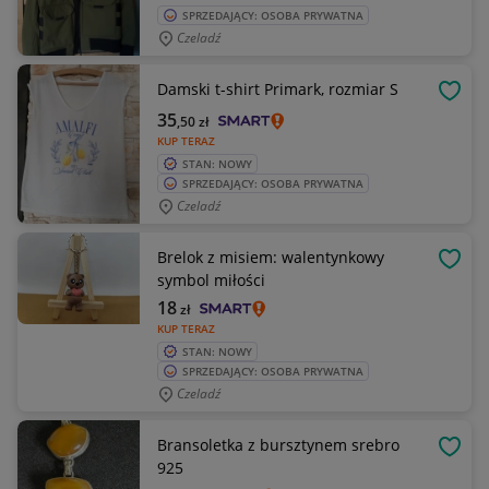
SPRZEDAJĄCY: OSOBA PRYWATNA
Czeladź
Damski t-shirt Primark, rozmiar S
OBSE
35
,50
zł
KUP TERAZ
STAN: NOWY
SPRZEDAJĄCY: OSOBA PRYWATNA
Czeladź
Brelok z misiem: walentynkowy
OBSE
symbol miłości
18
zł
KUP TERAZ
STAN: NOWY
SPRZEDAJĄCY: OSOBA PRYWATNA
Czeladź
Bransoletka z bursztynem srebro
OBSE
925