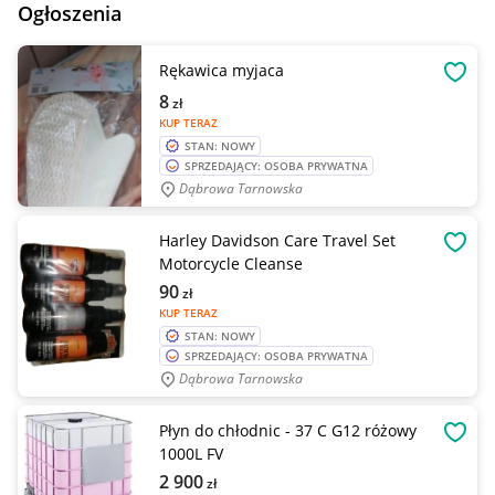
Ogłoszenia
Rękawica myjaca
OBSE
8
zł
KUP TERAZ
STAN: NOWY
SPRZEDAJĄCY: OSOBA PRYWATNA
Dąbrowa Tarnowska
Harley Davidson Care Travel Set
OBSE
Motorcycle Cleanse
90
zł
KUP TERAZ
STAN: NOWY
SPRZEDAJĄCY: OSOBA PRYWATNA
Dąbrowa Tarnowska
Płyn do chłodnic - 37 C G12 różowy
OBSE
1000L FV
2 900
zł