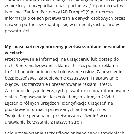
w niektórych przypadkach nasi partnerzy (
17
partnerów
), w
tym tzw. “Zaufani Partnerzy IAB Europe” (
9
partnerów
).
Przydatne informacje
Informacja o celach przetwarzania danych osobowych przez
naszych partnerów znajduje się w ich politykach ochrony
prywatności.
Jak to działa
Napisz do nas
My i nasi partnerzy możemy przetwarzać dane personalne
w celach:
Allegro Gadane dla sprzedających
Przechowywanie informacji na urządzeniu lub dostęp do
Allegro Gadane dla kupujących
nich
.
Spersonalizowane reklamy i treści, pomiar reklam i
treści, badanie odbiorców i ulepszanie usług
.
Zapewnienie
Mapa miejscowości
bezpieczeństwa, zapobieganie oszustwom i naprawianie
błędów
.
Dostarczanie i prezentowanie reklam i treści
.
Informacje prawne
Zapisanie decyzji dotyczących prywatności oraz informowanie
o nich
.
Dopasowanie i łączenie danych z innych źródeł
.
Regulamin
Łączenie różnych urządzeń
.
Identyfikacja urządzeń na
podstawie informacji przesyłanych automatycznie
.
Polityka plików "cookies"
Twoje dane personalne przetwarzamy również w celu
ułatwiania korzystania z naszych stron
Ustawienia plików "cookies"
Cele przetwarzania szczegółowo opisane są w ustawieniach
Udostępnianie lokalizacji