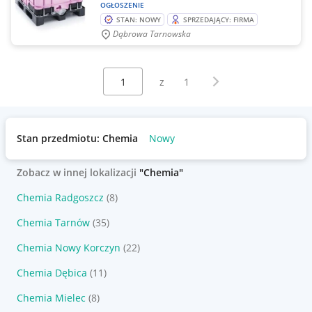
OGŁOSZENIE
STAN: NOWY
SPRZEDAJĄCY: FIRMA
Dąbrowa Tarnowska
Wybierz stronę:
Następna strona
z
1
Stan przedmiotu: Chemia
Nowy
Zobacz w innej lokalizacji
"Chemia"
Chemia Radgoszcz
(8)
Chemia Tarnów
(35)
Chemia Nowy Korczyn
(22)
Chemia Dębica
(11)
Chemia Mielec
(8)