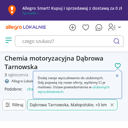
Allegro Smart! Kupuj i sprzedawaj z dostawą za 0 zł
Sprawdź »
Otwórz menu z kategoriami
szukaj
Chemia motoryzacyjna Dąbrowa
Tarnowska
POL
3
ogłoszenia
Zamkn
Dodaj swoje wyszukiwania do ulubionych.
Allegro Lokalnie
Motoryzacja
Chemia
Gdy pojawią się nowe oferty, wyślemy Ci je
mailowo. Ustaw powiadomienia w
ulubionych
Podobne:
chemia
chemia do basenu
chemia basenowa
n
wyszukiwaniach
.
Filtruj
Dąbrowa Tarnowska, Małopolskie, +0 km