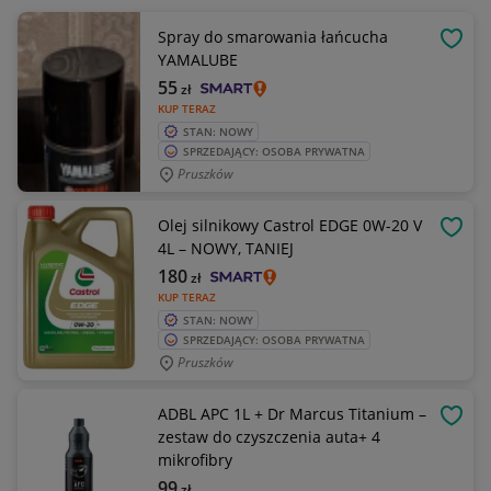
Spray do smarowania łańcucha
OBSE
YAMALUBE
55
zł
KUP TERAZ
STAN: NOWY
SPRZEDAJĄCY: OSOBA PRYWATNA
Pruszków
Olej silnikowy Castrol EDGE 0W-20 V
OBSE
4L – NOWY, TANIEJ
180
zł
KUP TERAZ
STAN: NOWY
SPRZEDAJĄCY: OSOBA PRYWATNA
Pruszków
ADBL APC 1L + Dr Marcus Titanium –
OBSE
zestaw do czyszczenia auta+ 4
mikrofibry
99
zł