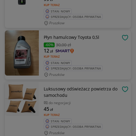
KUP TERAZ
STAN: NOWY
SPRZEDAJĄCY: OSOBA PRYWATNA
Pruszkow
Płyn hamulcowy Toyota 0,5l
OBSE
30
,00 zł
-60%
12
zł
KUP TERAZ
STAN: NOWY
SPRZEDAJĄCY: OSOBA PRYWATNA
Pruszków
Luksusowy odświeżacz powietrza do
OBSE
samochodu
do negocjacji
45
zł
KUP TERAZ
STAN: NOWY
SPRZEDAJĄCY: OSOBA PRYWATNA
Pruszków