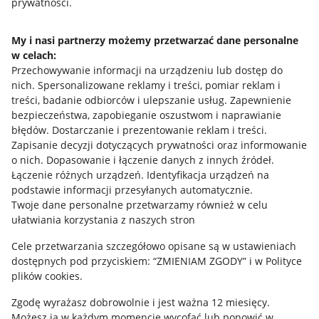
prywatności.
Jak to działa
Napisz do nas
My i nasi partnerzy możemy przetwarzać dane personalne
w celach:
Allegro Gadane dla sprzedających
Przechowywanie informacji na urządzeniu lub dostęp do
Allegro Gadane dla kupujących
nich
.
Spersonalizowane reklamy i treści, pomiar reklam i
treści, badanie odbiorców i ulepszanie usług
.
Zapewnienie
Mapa miejscowości
bezpieczeństwa, zapobieganie oszustwom i naprawianie
błędów
.
Dostarczanie i prezentowanie reklam i treści
.
Informacje prawne
Zapisanie decyzji dotyczących prywatności oraz informowanie
o nich
.
Dopasowanie i łączenie danych z innych źródeł
.
Regulamin
Łączenie różnych urządzeń
.
Identyfikacja urządzeń na
podstawie informacji przesyłanych automatycznie
.
Polityka plików "cookies"
Twoje dane personalne przetwarzamy również w celu
ułatwiania korzystania z naszych stron
Ustawienia plików "cookies"
Cele przetwarzania szczegółowo opisane są w ustawieniach
Udostępnianie lokalizacji
dostępnych pod przyciskiem: “ZMIENIAM ZGODY” i w Polityce
Informacje dla Aktu o Usługach Cyfrowych
plików cookies.
Zgodę wyrażasz dobrowolnie i jest ważna 12 miesięcy.
Pobierz aplikację
Możesz ją w każdym momencie wycofać lub ponowić w