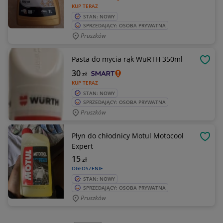
KUP TERAZ
STAN: NOWY
SPRZEDAJĄCY: OSOBA PRYWATNA
Pruszków
Pasta do mycia rąk WüRTH 350ml
OBSE
30
zł
KUP TERAZ
STAN: NOWY
SPRZEDAJĄCY: OSOBA PRYWATNA
Pruszków
Płyn do chłodnicy Motul Motocool
OBSE
Expert
15
zł
OGŁOSZENIE
STAN: NOWY
SPRZEDAJĄCY: OSOBA PRYWATNA
Pruszków