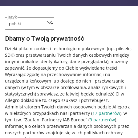
język
Dbamy o Twoją prywatność
Dzięki plikom cookies i technologiom pokrewnym
(np. piksele,
SDK)
oraz przetwarzaniu Twoich danych osobowych
(między
innymi unikalne identyfikatory, dane przeglądarki)
, możemy
zapewnić, że dopasujemy do Ciebie wyświetlane treści.
Wyrażając zgodę na przechowywanie informacji na
urządzeniu końcowym lub dostęp do nich i przetwarzanie
danych (w tym w obszarze profilowania, analiz rynkowych i
statystycznych) sprawiasz, że łatwiej będzie odnaleźć Ci w
Allegro dokładnie to, czego szukasz i potrzebujesz.
Administratorem Twoich danych osobowych będzie Allegro a
w niektórych przypadkach nasi partnerzy (
17
partnerów
), w
tym tzw. “Zaufani Partnerzy IAB Europe” (
9
partnerów
).
Przydatne informacje
Informacja o celach przetwarzania danych osobowych przez
naszych partnerów znajduje się w ich politykach ochrony