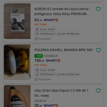
AURON K2 zestaw do czyszczenia i
OBSE
pielęgnacji skóry klasy PREMIUM.
63
zł
KUP TERAZ
STAN: NOWY
SPRZEDAJĄCY: OSOBA PRYWATNA
Pruszków
POLERKA EINHELL BAVARIA BPM 500
OBSE
120
,00 zł
-16%
100
zł
KUP TERAZ
STAN: NOWY
SPRZEDAJĄCY: OSOBA PRYWATNA
Pruszkow
Olej Orlen Max Expert C3 5W-40 1
OBSE
litr, nowy
33
,00 zł
30
zł