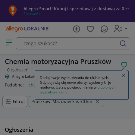
Allegro Smart! Kupuj i sprzedawaj z dostawą za 0 zł
Sprawdź »
Otwórz menu z kategoriami
szukaj
Chemia motoryzacyjna Pruszków
POL
10
ogłoszeń
Zamkn
Allegro Lokalnie
Motoryzacja
Chemia
Dodaj swoje wyszukiwania do ulubionych.
Gdy pojawią się nowe oferty, wyślemy Ci je
Podobne:
chemia
chemia do basenu
chemia basenowa
n
mailowo. Ustaw powiadomienia w
ulubionych
wyszukiwaniach
.
Filtruj
Pruszków, Mazowieckie, +0 km
Ogłoszenia